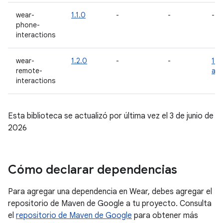
wear-
1.1.0
-
-
-
phone-
interactions
wear-
1.2.0
-
-
1.3
remote-
alp
interactions
Esta biblioteca se actualizó por última vez el 3 de junio de
2026
Cómo declarar dependencias
Para agregar una dependencia en Wear, debes agregar el
repositorio de Maven de Google a tu proyecto. Consulta
el
repositorio de Maven de Google
para obtener más