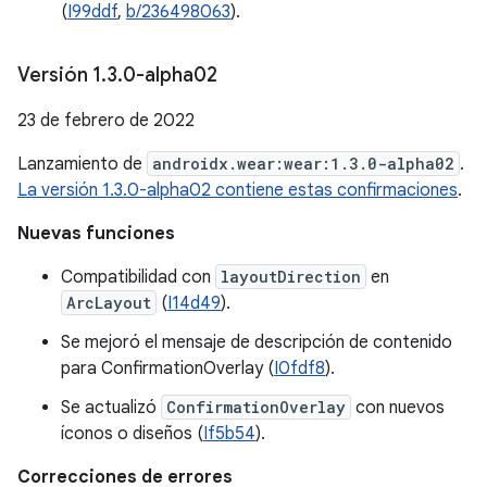
(
I99ddf
,
b/236498063
).
Versión 1
.
3
.
0-alpha02
23 de febrero de 2022
Lanzamiento de
androidx.wear:wear:1.3.0-alpha02
.
La versión 1.3.0-alpha02 contiene estas confirmaciones
.
Nuevas funciones
Compatibilidad con
layoutDirection
en
ArcLayout
(
I14d49
).
Se mejoró el mensaje de descripción de contenido
para ConfirmationOverlay (
I0fdf8
).
Se actualizó
ConfirmationOverlay
con nuevos
íconos o diseños (
If5b54
).
Correcciones de errores