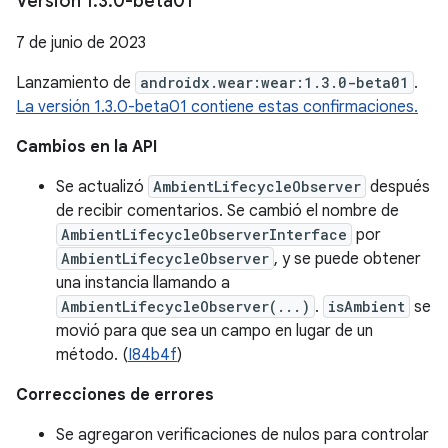
Versión 1
.
3
.
0-beta01
7 de junio de 2023
Lanzamiento de
androidx.wear:wear:1.3.0-beta01
.
La versión 1.3.0-beta01 contiene estas confirmaciones.
Cambios en la API
Se actualizó
AmbientLifecycleObserver
después
de recibir comentarios. Se cambió el nombre de
AmbientLifecycleObserverInterface
por
AmbientLifecycleObserver
, y se puede obtener
una instancia llamando a
AmbientLifecycleObserver(...)
.
isAmbient
se
movió para que sea un campo en lugar de un
método. (
I84b4f
)
Correcciones de errores
Se agregaron verificaciones de nulos para controlar