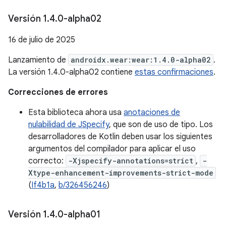
Versión 1
.
4
.
0-alpha02
16 de julio de 2025
Lanzamiento de
androidx.wear:wear:1.4.0-alpha02
.
La versión 1.4.0-alpha02 contiene
estas confirmaciones
.
Correcciones de errores
Esta biblioteca ahora usa
anotaciones de
nulabilidad de JSpecify
, que son de uso de tipo. Los
desarrolladores de Kotlin deben usar los siguientes
argumentos del compilador para aplicar el uso
correcto:
-Xjspecify-annotations=strict
,
-
Xtype-enhancement-improvements-strict-mode
(
If4b1a
,
b/326456246
)
Versión 1
.
4
.
0-alpha01