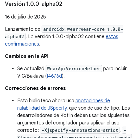
Versión 1
.
0
.
0-alpha02
16 de julio de 2025
Lanzamiento de
androidx.wear:wear-core:1.0.0-
alpha02
. La versión 1.0.0-alpha02 contiene
estas
confirmaciones
.
Cambios en la API
Se actualizó
WearApiVersionHelper
para incluir
VIC/Baklava (
I4676d
).
Correcciones de errores
Esta biblioteca ahora usa
anotaciones de
nulabilidad de JSpecify
, que son de uso de tipo. Los
desarrolladores de Kotlin deben usar los siguientes
argumentos del compilador para aplicar el uso
correcto:
-Xjspecify-annotations=strict
,
-
Xtype-enhancement-improvements-strict-mode