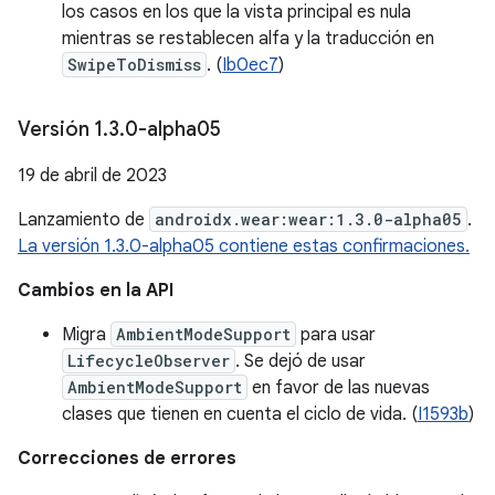
los casos en los que la vista principal es nula
mientras se restablecen alfa y la traducción en
SwipeToDismiss
. (
Ib0ec7
)
Versión 1
.
3
.
0-alpha05
19 de abril de 2023
Lanzamiento de
androidx.wear:wear:1.3.0-alpha05
.
La versión 1.3.0-alpha05 contiene estas confirmaciones.
Cambios en la API
Migra
AmbientModeSupport
para usar
LifecycleObserver
. Se dejó de usar
AmbientModeSupport
en favor de las nuevas
clases que tienen en cuenta el ciclo de vida. (
I1593b
)
Correcciones de errores