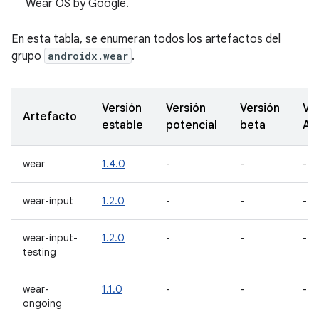
Wear OS by Google.
En esta tabla, se enumeran todos los artefactos del
grupo
androidx.wear
.
Versión
Versión
Versión
Ve
Artefacto
estable
potencial
beta
Al
wear
1.4.0
-
-
-
wear-input
1.2.0
-
-
-
wear-input-
1.2.0
-
-
-
testing
wear-
1.1.0
-
-
-
ongoing