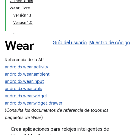
Comentarios
Wear-Core
Versión 1.1
Versión 1.0
Wear
Guía del usuario
Muestra de código
Referencia de la API
androidx.wear.activity
androidx.wear.ambient
androidx.wear.input
androidx.wear.utils
androidx.wear.widget
androidx.wear.widget.drawer
(
Consulta los documentos de referencia de todos los
paquetes de Wear
)
Crea aplicaciones para relojes inteligentes de