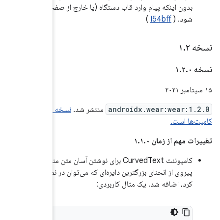
از صفحه)
نسخه ۱.۲.۰ شامل این
 آسان متن منحنی با
 در نما حک