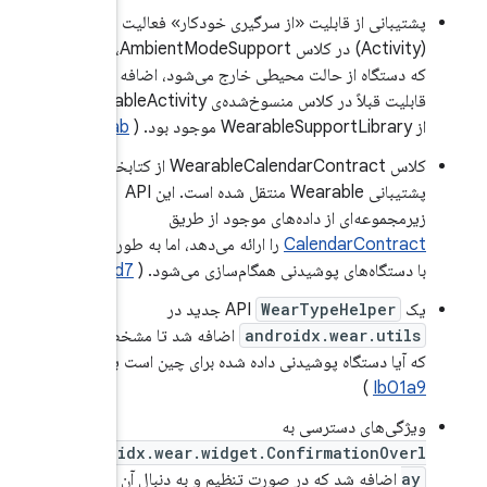
لیت
(Activity) در کلاس AmbientModeSupport، زمانی
افه شد. این
نسوخ‌شده‌ی WearableActivity
)
I336ab
WearableCalendarC از کتابخانه
بانی Wearable منتقل شده است. این API
ه طور خودکار
 (
I6f2d7
)
 مشخص شود
ست یا خیر. (
androidx
 آن