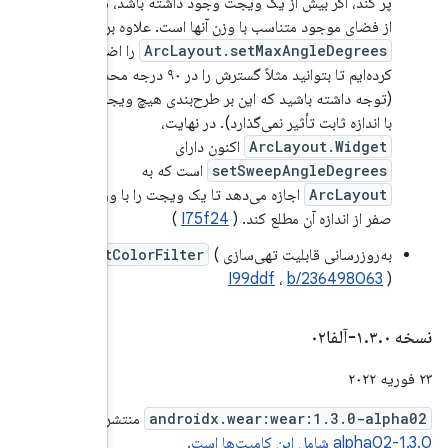
د، سهم آنها
ه بر این
ا اضافه
نید مثلاً گسترش را در ۹۰ درجه محدود کنید
 ویجت فرزند
با وزن غیر
setCo
نتشر شد.
نسخه