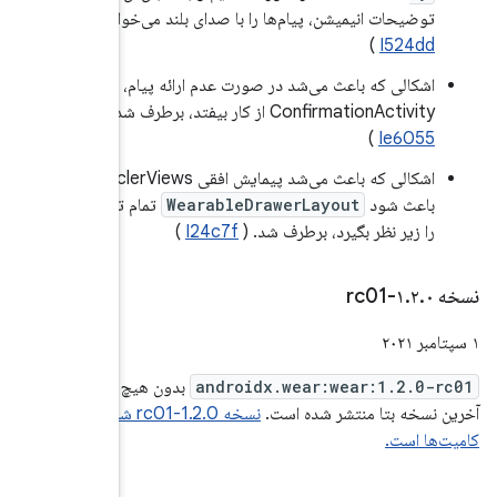
‌خواند. (
یام،
‌شد پیمایش افقی RecyclerViews
ام تعاملات
یچ تغییری از
نسخه 1.2.0-rc01 شامل این