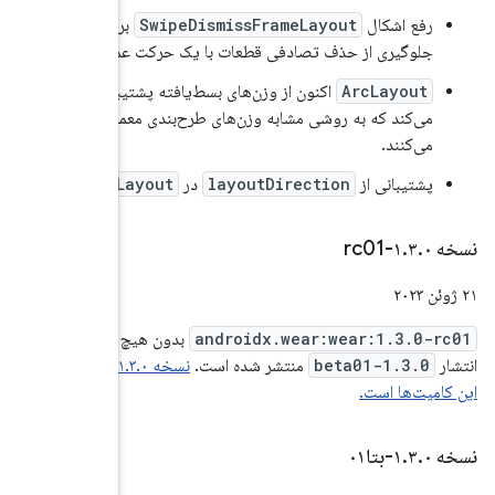
S
برای
کت عمودی
پشتیبانی
ی معمولی عمل
ArcLay
یچ تغییری از زمان
نسخه ۱.۳.۰-rc01 شامل