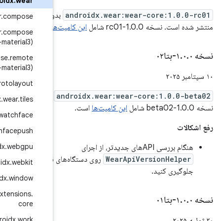
androidx
.
wear
بدون هیچ تغییری
androidx
.
wear
.
compose
یت‌ها
است.
androidx
.
wear
.
compose
(compose-material3)
androidx
.
wear
.
compose
.
remote
(remote-material3)
androidx
.
wear
.
protolayout
an
منتشر شد.
androidx
.
wear
.
tiles
androidx
.
wear
.
watchface
androidx
.
wear
.
watchfacepush
androidx
.
webgpu
های قدیمی‌تر
androidx
.
webkit
androidx
.
window
androidx
.
window
.
extensions
.
core
androidx
.
work