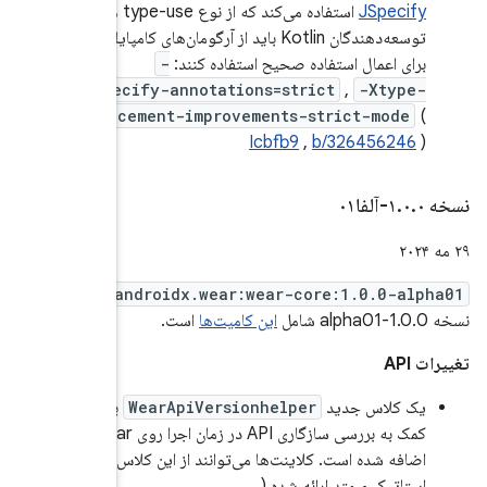
استفاده می‌کند که از نوع type-use هستند.
‌های کامپایلر زیر
Xjspeci
enhancem
and
منتشر شد.
We
برای
کمک به بررسی سازگاری API در زمان اجرا روی Wear
 کلاس کمکی