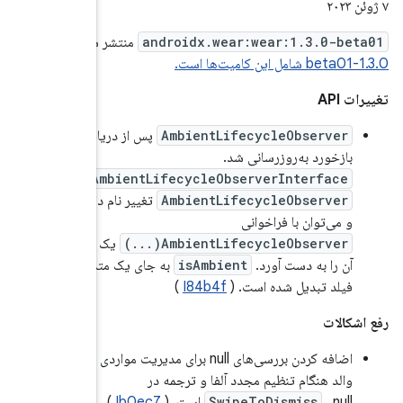
شر شد.
نسخه
دریافت
Ambi
به
نام داده است
یک نمونه از
 متد، به یک
 مدیریت مواردی که نمای
)
I