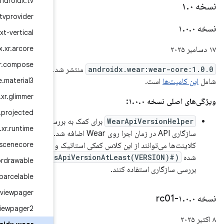
androidx
.
tv
androidx
.
tvprovider
androidx
.
text-vertical
androidx
.
xr
.
arcore
androidx
.
xr
.
compose
منتشر شد. نسخه ۱.۰.۰
androidx
.
xr
.
compose
.
material3
androidx
.
xr
.
glimmer
androidx
.
xr
.
projected
 بررسی
androidx
.
xr
.
runtime
 روی Wear اضافه شد.
androidx
.
xr
.
scenecore
ک و متد ارائه
برای
androidx
.
vectordrawable
androidx
.
versionedparcelable
androidx
.
viewpager
androidx
.
viewpager2