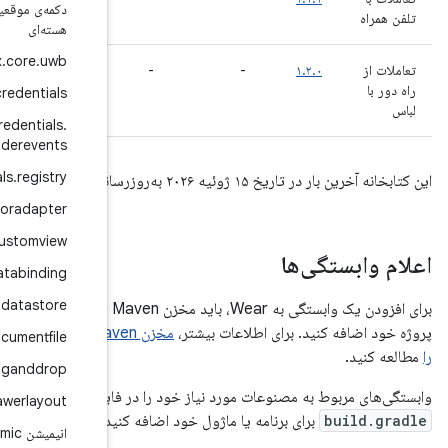
دکمه‌ی موقعیت‌یابی اندروید ایکس
.
هسته‌ای
androidx
.
core
.
uwb
۱.۳.۰-
آلفا۰۱
androidx
.
credentials
androidx
.
credentials
.
providerevents
androidx
.
credentials
.
registry
androidx
.
cursoradapter
androidx
.
customview
androidx
.
databinding
androidx
.
datastore
برای افزودن یک وابستگی به Wear، باید مخزن Google Maven را به
مخزن Google's Maven
androidx
.
documentfile
androidx
.
draganddrop
ر فایل
androidx
.
drawerlayout
 کنید:
انیمیشن androidx
dynamic
.