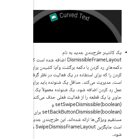
ه شده است که
 برای رد
ر گرفته شده
برای انجام
 یک نمای
‌کند.
setBackButtonDismissible(boolean) برای کنترل
 جدید قرار
است جایگزین SwipeDismissFrameLayout موجود