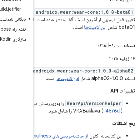
tools
.
build
.
jetifier
an
بدون هیچ
بایگانی یادداشت انتشار
تغییر قابل توجهی از آخرین نسخه آلفا منتشر شده است. نسخه 1.0.0-
نقشه راه jetpack Compose
سازگاری Jetpack Compose Kotlin
and
منتشر شد.
ی می‌کند تا
از حاشیه‌نویسی‌های nullness از نوع