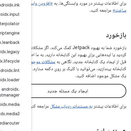
 وابستگی‌های
androidx
.
ink
androidx
.
input
androidx
.
interpolator
androidx
.
javascriptengine
androidx
.
leanback
مک می‌کند. اگر مشکلات جدیدی کشف
androidx
.
legacy
 ما اطلاع دهید. لطفاً
androidx
.
lifecycle
موجود
در این
اره، رأی خود را به
androidx
.
lint
androidx
.
loader
androidx
.
localbroadcastmanager
androidx
.
media
 کنید.
androidx
.
media3
androidx
.
mediarouter