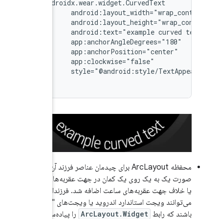
 فرزند آن به
به‌های ساعت
زندان آن
‌های "منحنی"
یاده‌سازی