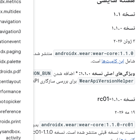
androidx
.
metrics
androidx
.
multidex
androidx
.
navigation
androidx
.
navigation3
androidx
.
navigationevent
androidx
.
paging
منتشر شد. نسخه ۱.۱.۰
androidx
.
palette
androidx
.
pdf
CINNAMON_
در
SD.
androidx
.
percentlayout
androidx
.
performance
androidx
.
photopicker
androidx
.
preference
androidx
.
print
بدون هیچ تغییری
androidx
.
privacysandbox
.
این
activity