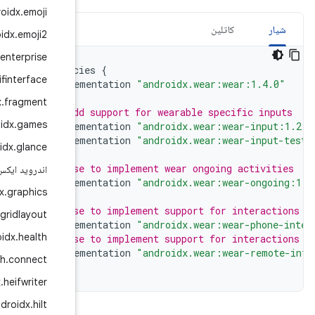
androidx
.
emoji
androidx
.
emoji2
androidx
.
enterprise
dependencies
androidx
.
exifinterface
impleme
androidx
.
fragment
// Add s
androidx
.
games
impleme
impleme
androidx
.
glance
// Use t
اندروید ایکس
.
گلس
.
وِیر
impleme
androidx
.
graphics
// Use t
androidx
.
gridlayout
impleme
androidx
.
health
// Use t
impleme
androidx
.
health
.
connect
}
androidx
.
heifwriter
androidx
.
hilt