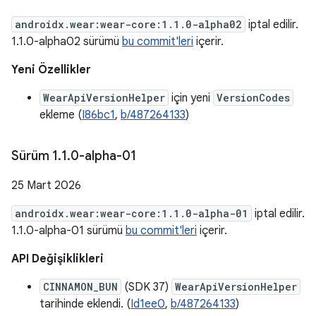
androidx.wear:wear-core:1.1.0-alpha02
iptal edilir.
1.1.0-alpha02 sürümü
bu commit'leri
içerir.
Yeni Özellikler
WearApiVersionHelper
için yeni
VersionCodes
ekleme (
I86bc1
,
b/487264133
)
Sürüm 1
.
1
.
0-alpha-01
25 Mart 2026
androidx.wear:wear-core:1.1.0-alpha-01
iptal edilir.
1.1.0-alpha-01 sürümü
bu commit'leri
içerir.
API Değişiklikleri
CINNAMON_BUN
(SDK 37)
WearApiVersionHelper
tarihinde eklendi. (
Id1ee0
,
b/487264133
)