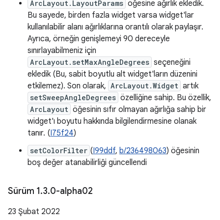
ArcLayout.LayoutParams
öğesine ağırlık ekledik.
Bu sayede, birden fazla widget varsa widget'lar
kullanılabilir alanı ağırlıklarına orantılı olarak paylaşır.
Ayrıca, örneğin genişlemeyi 90 dereceyle
sınırlayabilmeniz için
ArcLayout.setMaxAngleDegrees
seçeneğini
ekledik (Bu, sabit boyutlu alt widget'ların düzenini
etkilemez). Son olarak,
ArcLayout.Widget
artık
setSweepAngleDegrees
özelliğine sahip. Bu özellik,
ArcLayout
öğesinin sıfır olmayan ağırlığa sahip bir
widget'ı boyutu hakkında bilgilendirmesine olanak
tanır. (
I75f24
)
setColorFilter
(
I99ddf
,
b/236498063
) öğesinin
boş değer atanabilirliği güncellendi
Sürüm 1
.
3
.
0-alpha02
23 Şubat 2022