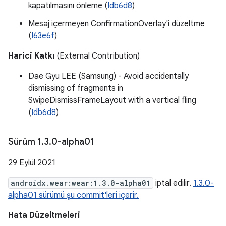
kapatılmasını önleme (
Idb6d8
)
Mesaj içermeyen ConfirmationOverlay'i düzeltme
(
I63e6f
)
Harici Katkı
(External Contribution)
Dae Gyu LEE (Samsung) - Avoid accidentally
dismissing of fragments in
SwipeDismissFrameLayout with a vertical fling
(
Idb6d8
)
Sürüm 1
.
3
.
0-alpha01
29 Eylül 2021
androidx.wear:wear:1.3.0-alpha01
iptal edilir.
1.3.0-
alpha01 sürümü şu commit'leri içerir.
Hata Düzeltmeleri