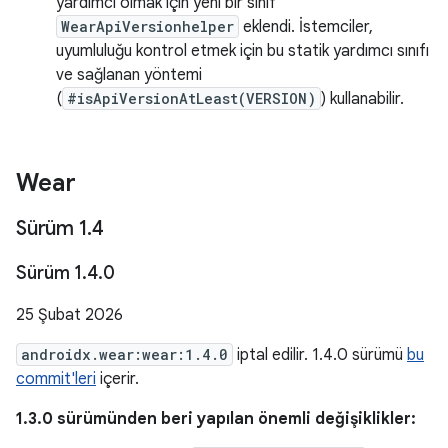
yardımcı olmak için yeni bir sınıf
WearApiVersionhelper
eklendi. İstemciler,
uyumluluğu kontrol etmek için bu statik yardımcı sınıfı
ve sağlanan yöntemi
(
#isApiVersionAtLeast(VERSION)
) kullanabilir.
Wear
Sürüm 1
.
4
Sürüm 1
.
4
.
0
25 Şubat 2026
androidx.wear:wear:1.4.0
iptal edilir. 1.4.0 sürümü
bu
commit'leri
içerir.
1.3.0 sürümünden beri yapılan önemli değişiklikler: