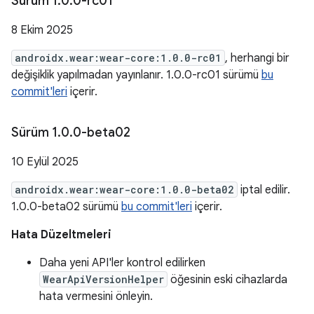
Sürüm 1
.
0
.
0-rc01
8 Ekim 2025
androidx.wear:wear-core:1.0.0-rc01
, herhangi bir
değişiklik yapılmadan yayınlanır. 1.0.0-rc01 sürümü
bu
commit'leri
içerir.
Sürüm 1
.
0
.
0-beta02
10 Eylül 2025
androidx.wear:wear-core:1.0.0-beta02
iptal edilir.
1.0.0-beta02 sürümü
bu commit'leri
içerir.
Hata Düzeltmeleri
Daha yeni API'ler kontrol edilirken
WearApiVersionHelper
öğesinin eski cihazlarda
hata vermesini önleyin.