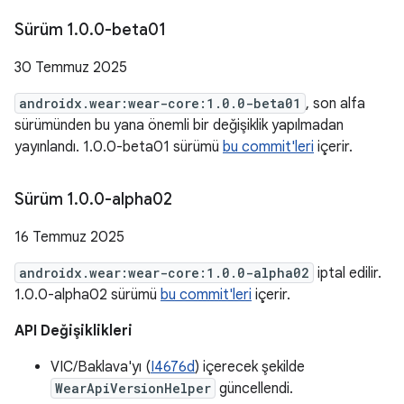
Sürüm 1
.
0
.
0-beta01
30 Temmuz 2025
androidx.wear:wear-core:1.0.0-beta01
, son alfa
sürümünden bu yana önemli bir değişiklik yapılmadan
yayınlandı. 1.0.0-beta01 sürümü
bu commit'leri
içerir.
Sürüm 1
.
0
.
0-alpha02
16 Temmuz 2025
androidx.wear:wear-core:1.0.0-alpha02
iptal edilir.
1.0.0-alpha02 sürümü
bu commit'leri
içerir.
API Değişiklikleri
VIC/Baklava'yı (
I4676d
) içerecek şekilde
WearApiVersionHelper
güncellendi.