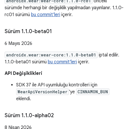
androidx.wear:wear-core:1.1.0-rc01
önceki
sürümde herhangi bir değişiklik yapılmadan yayınlanır. 1.1.0-
rc01 sürümü
bu commit'leri
içerir.
Sürüm 1
.
1
.
0-beta01
6 Mayıs 2026
androidx.wear:wear-core:1.1.0-beta01
iptal edilir.
1.1.0-beta01 sürümü
bu commit'leri
içerir.
API Değişiklikleri
SDK 37 ile API uyumluluğu kontrolleri için
WearApiVersionHelper
'ye
CINNAMON_BUN
eklendi.
Sürüm 1
.
1
.
0-alpha02
8 Nisan 2026