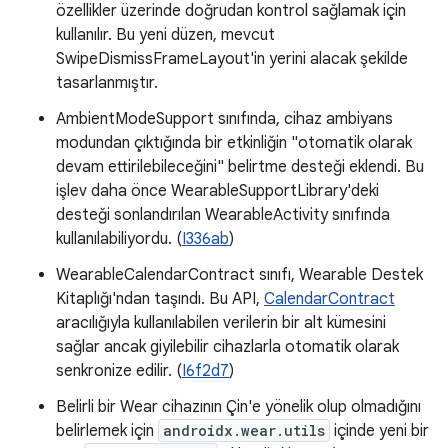
özellikler üzerinde doğrudan kontrol sağlamak için
kullanılır. Bu yeni düzen, mevcut
SwipeDismissFrameLayout'in yerini alacak şekilde
tasarlanmıştır.
AmbientModeSupport sınıfında, cihaz ambiyans
modundan çıktığında bir etkinliğin "otomatik olarak
devam ettirilebileceğini" belirtme desteği eklendi. Bu
işlev daha önce WearableSupportLibrary'deki
desteği sonlandırılan WearableActivity sınıfında
kullanılabiliyordu. (
I336ab
)
WearableCalendarContract sınıfı, Wearable Destek
Kitaplığı'ndan taşındı. Bu API,
CalendarContract
aracılığıyla kullanılabilen verilerin bir alt kümesini
sağlar ancak giyilebilir cihazlarla otomatik olarak
senkronize edilir. (
I6f2d7
)
Belirli bir Wear cihazının Çin'e yönelik olup olmadığını
belirlemek için
androidx.wear.utils
içinde yeni bir