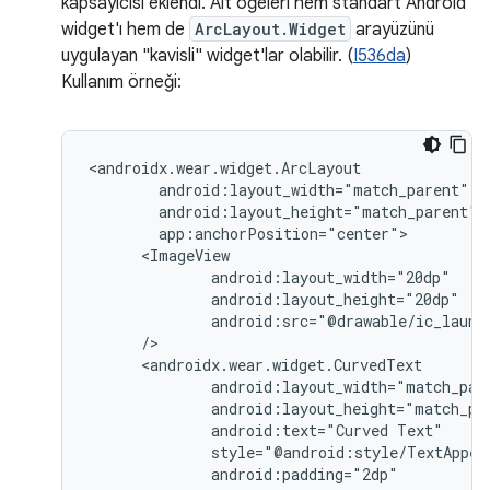
kapsayıcısı eklendi. Alt öğeleri hem standart Android
widget'ı hem de
ArcLayout.Widget
arayüzünü
uygulayan "kavisli" widget'lar olabilir. (
I536da
)
Kullanım örneği:
android:text="Curved