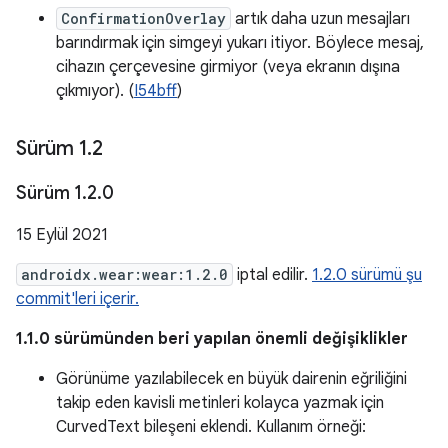
ConfirmationOverlay
artık daha uzun mesajları
barındırmak için simgeyi yukarı itiyor. Böylece mesaj,
cihazın çerçevesine girmiyor (veya ekranın dışına
çıkmıyor). (
I54bff
)
Sürüm 1
.
2
Sürüm 1
.
2
.
0
15 Eylül 2021
androidx.wear:wear:1.2.0
iptal edilir.
1.2.0 sürümü şu
commit'leri içerir.
1.1.0 sürümünden beri yapılan önemli değişiklikler
Görünüme yazılabilecek en büyük dairenin eğriliğini
takip eden kavisli metinleri kolayca yazmak için
CurvedText bileşeni eklendi. Kullanım örneği: