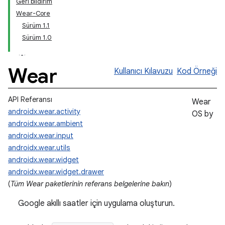
Geri bildirim
Wear-Core
Sürüm 1.1
Sürüm 1.0
Wear
Kullanıcı Kılavuzu
Kod Örneği
API Referansı
Wear
androidx.wear.activity
OS by
androidx.wear.ambient
androidx.wear.input
androidx.wear.utils
androidx.wear.widget
androidx.wear.widget.drawer
(
Tüm Wear paketlerinin referans belgelerine bakın
)
Google akıllı saatler için uygulama oluşturun.