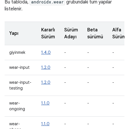
Bu tabloda,
androidx.wear
grubundaki tüm yapılar
listelenir.
Kararlı
Sürüm
Beta
Alfa
Yapı
Sürüm
Adayı
sürümü
Sürümü
giyinmek
1.4.0
-
-
-
wear-input
1.2.0
-
-
-
wear-input-
1.2.0
-
-
-
testing
wear-
1.1.0
-
-
-
ongoing
wear-
1.1.0
-
-
-