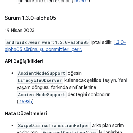
için null kontrolleri eklendi. (
Ib0ec7
)
Sürüm 1
.
3
.
0-alpha05
19 Nisan 2023
androidx.wear:wear:1.3.0-alpha05
iptal edilir.
1.3.0-
alpha05 sürümü şu commit'leri içerir.
API Değişiklikleri
AmbientModeSupport
öğesini
LifecycleObserver
kullanacak şekilde taşıyın. Yeni
yaşam döngüsü farkında sınıflar lehine
AmbientModeSupport
desteğini sonlandırın.
(
I1593b
)
Hata Düzeltmeleri
SwipeDismissTransitionHelper
arka plan scrim
yaklaşımını,
FragmentContainerView
kullanılırken