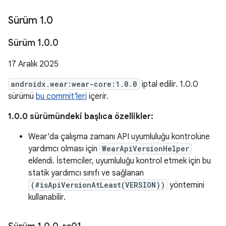
Sürüm 1
.
0
Sürüm 1
.
0
.
0
17 Aralık 2025
androidx.wear:wear-core:1.0.0
iptal edilir. 1.0.0
sürümü
bu commit'leri
içerir.
1.0.0 sürümündeki başlıca özellikler:
Wear'da çalışma zamanı API uyumluluğu kontrolüne
yardımcı olması için
WearApiVersionHelper
eklendi. İstemciler, uyumluluğu kontrol etmek için bu
statik yardımcı sınıfı ve sağlanan
(#isApiVersionAtLeast(VERSION))
yöntemini
kullanabilir.