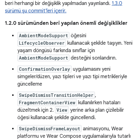
beri herhangi bir değişiklik yapılmadan yayınlandı.
1.3.0
sürümü şu commit'leri içerir.
1.2.0 sürümünden beri yapılan önemli değişiklikler
AmbientModeSupport
öğesini
LifecycleObserver
kullanacak şekilde taşıyın. Yeni
yaşam döngüsü farkında sınıflar için
AmbientModeSupport
desteğini sonlandırın.
ConfirmationOverlay
uygulamasını yeni
simgeler/düzen, yazı tipleri ve yazı tipi metrikleriyle
güncelleme
SwipeDismissTransitionHelper
,
FragmentContainerView
kullanılırken hataları
düzeltmek için 2.
View
yerine arka plan çizilebilir
öğesi kullanacak şekilde güncellendi.
SwipeDismissFrameLayout
animasyonu, Wear
platformu ve Wear Compose uygulamalarıyla tutarlı