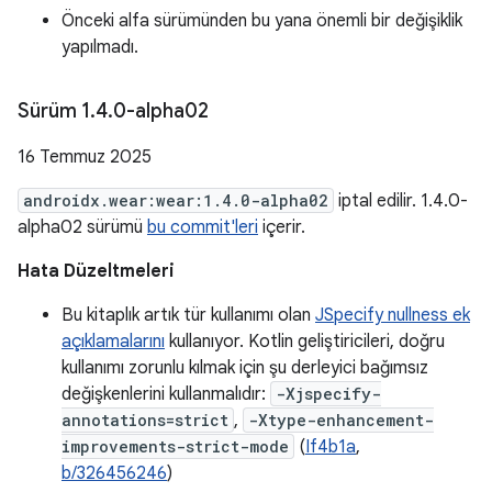
Önceki alfa sürümünden bu yana önemli bir değişiklik
yapılmadı.
Sürüm 1
.
4
.
0-alpha02
16 Temmuz 2025
androidx.wear:wear:1.4.0-alpha02
iptal edilir. 1.4.0-
alpha02 sürümü
bu commit'leri
içerir.
Hata Düzeltmeleri
Bu kitaplık artık tür kullanımı olan
JSpecify nullness ek
açıklamalarını
kullanıyor. Kotlin geliştiricileri, doğru
kullanımı zorunlu kılmak için şu derleyici bağımsız
değişkenlerini kullanmalıdır:
-Xjspecify-
annotations=strict
,
-Xtype-enhancement-
improvements-strict-mode
(
If4b1a
,
b/326456246
)