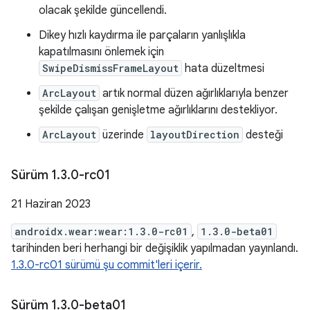
olacak şekilde güncellendi.
Dikey hızlı kaydırma ile parçaların yanlışlıkla
kapatılmasını önlemek için
SwipeDismissFrameLayout
hata düzeltmesi
ArcLayout
artık normal düzen ağırlıklarıyla benzer
şekilde çalışan genişletme ağırlıklarını destekliyor.
ArcLayout
üzerinde
layoutDirection
desteği
Sürüm 1
.
3
.
0-rc01
21 Haziran 2023
androidx.wear:wear:1.3.0-rc01
,
1.3.0-beta01
tarihinden beri herhangi bir değişiklik yapılmadan yayınlandı.
1.3.0-rc01 sürümü şu commit'leri içerir.
Sürüm 1
.
3
.
0-beta01