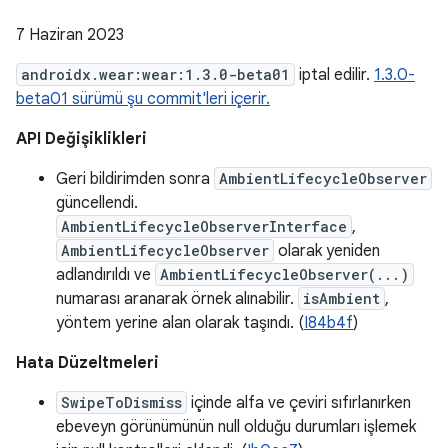
7 Haziran 2023
androidx.wear:wear:1.3.0-beta01
iptal edilir.
1.3.0-
beta01 sürümü şu commit'leri içerir.
API Değişiklikleri
Geri bildirimden sonra
AmbientLifecycleObserver
güncellendi.
AmbientLifecycleObserverInterface
,
AmbientLifecycleObserver
olarak yeniden
adlandırıldı ve
AmbientLifecycleObserver(...)
numarası aranarak örnek alınabilir.
isAmbient
,
yöntem yerine alan olarak taşındı. (
I84b4f
)
Hata Düzeltmeleri
SwipeToDismiss
içinde alfa ve çeviri sıfırlanırken
ebeveyn görünümünün null olduğu durumları işlemek