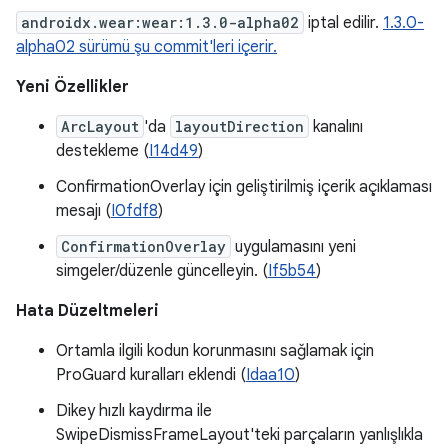
androidx.wear:wear:1.3.0-alpha02
iptal edilir.
1.3.0-
alpha02 sürümü şu commit'leri içerir.
Yeni Özellikler
ArcLayout
'da
layoutDirection
kanalını
destekleme (
I14d49
)
ConfirmationOverlay için geliştirilmiş içerik açıklaması
mesajı (
I0fdf8
)
ConfirmationOverlay
uygulamasını yeni
simgeler/düzenle güncelleyin. (
If5b54
)
Hata Düzeltmeleri
Ortamla ilgili kodun korunmasını sağlamak için
ProGuard kuralları eklendi (
Idaa10
)
Dikey hızlı kaydırma ile
SwipeDismissFrameLayout'teki parçaların yanlışlıkla