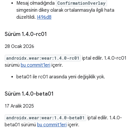
Mesaj olmadığında
ConfirmationOverlay
simgesinin dikey olarak ortalanmasıyla ilgili hata
düzeltildi.
I496d8
Sürüm 1
.
4
.
0-rc01
28 Ocak 2026
androidx.wear:wear:1.4.0-rc01
iptal edilir. 1.4.0-rc01
sürümü
bu commit'leri
içerir.
beta01 ile rc01 arasında yeni değişiklik yok.
Sürüm 1
.
4
.
0-beta01
17 Aralık 2025
androidx.wear:wear:1.4.0-beta01
iptal edilir. 1.4.0-
beta01 sürümü
bu commit'leri
içerir.