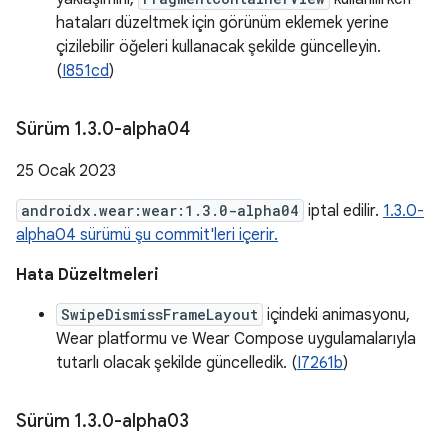
hataları düzeltmek için görünüm eklemek yerine
çizilebilir öğeleri kullanacak şekilde güncelleyin.
(
I851cd
)
Sürüm 1
.
3
.
0-alpha04
25 Ocak 2023
androidx.wear:wear:1.3.0-alpha04
iptal edilir.
1.3.0-
alpha04 sürümü şu commit'leri içerir.
Hata Düzeltmeleri
SwipeDismissFrameLayout
içindeki animasyonu,
Wear platformu ve Wear Compose uygulamalarıyla
tutarlı olacak şekilde güncelledik. (
I7261b
)
Sürüm 1
.
3
.
0-alpha03