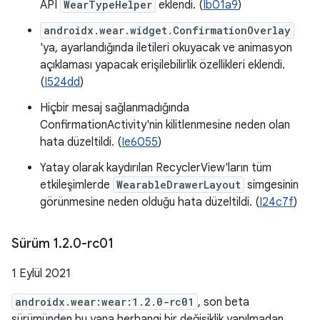
API
WearTypeHelper
eklendi. (
Ib01a9
)
androidx.wear.widget.ConfirmationOverlay
'ya, ayarlandığında iletileri okuyacak ve animasyon
açıklaması yapacak erişilebilirlik özellikleri eklendi.
(
I524dd
)
Hiçbir mesaj sağlanmadığında
ConfirmationActivity'nin kilitlenmesine neden olan
hata düzeltildi. (
Ie6055
)
Yatay olarak kaydırılan RecyclerView'ların tüm
etkileşimlerde
WearableDrawerLayout
simgesinin
görünmesine neden olduğu hata düzeltildi. (
I24c7f
)
Sürüm 1
.
2
.
0-rc01
1 Eylül 2021
androidx.wear:wear:1.2.0-rc01
, son beta
sürümünden bu yana herhangi bir değişiklik yapılmadan