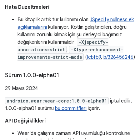
Hata Düzeltmeleri
Bu kitaplık artık tür kullanımı olan
JSpecify nullness ek
açıklamalarını
kullanıyor. Kotlin geliştiricileri, doğru
kullanımı zorunlu kılmak için şu derleyici bağımsız
değişkenlerini kullanmalıdır:
-Xjspecify-
annotations=strict
,
-Xtype-enhancement-
improvements-strict-mode
(
Icbfb9
,
b/326456246
)
Sürüm 1
.
0
.
0-alpha01
29 Mayıs 2024
androidx.wear:wear-core:1.0.0-alpha01
iptal edilir.
1.0.0-alpha01 sürümü
bu commit'leri
içerir.
API Değişiklikleri
Wear'da çalışma zamanı API uyumluluğu kontrolüne