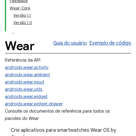
Feedback
Wear-Core
Versão 1.1
Versão 1.0
Wear
Guia do usuário
Exemplo de código
Referência da API
androidx.wear.activity
androidx.wear.ambient
androidx.wear.input
androidx.wear.utils
androidx.wear.widget
androidx.wear.widget.drawer
Consulte os documentos de referência para todos os
pacotes do Wear
Crie aplicativos para smartwatches Wear OS by