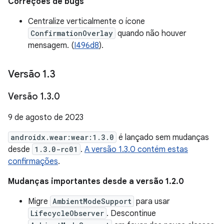
Correções de bugs
Centralize verticalmente o ícone
ConfirmationOverlay
quando não houver
mensagem. (
I496d8
).
Versão 1
.
3
Versão 1
.
3
.
0
9 de agosto de 2023
androidx.wear:wear:1.3.0
é lançado sem mudanças
desde
1.3.0-rc01
.
A versão 1.3.0 contém estas
confirmações
.
Mudanças importantes desde a versão 1.2.0
Migre
AmbientModeSupport
para usar
LifecycleObserver
. Descontinue