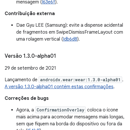
mensagem (
I63e6f
).
Contribuição externa
Dae Gyu LEE (Samsung): evite a dispense acidental
de fragmentos em SwipeDismissFrameLayout com
uma rolagem vertical (
Idb6d8
).
Versão 1
.
3
.
0-alpha01
29 de setembro de 2021
Lançamento de
androidx.wear:wear:1.3.0-alpha01
.
A versão 1.3.0-alpha01 contém estas confirmações
.
Correções de bugs
Agora, a
ConfirmationOverlay
coloca o ícone
mais acima para acomodar mensagens mais longas,
sem que fiquem na borda do dispositivo ou fora da