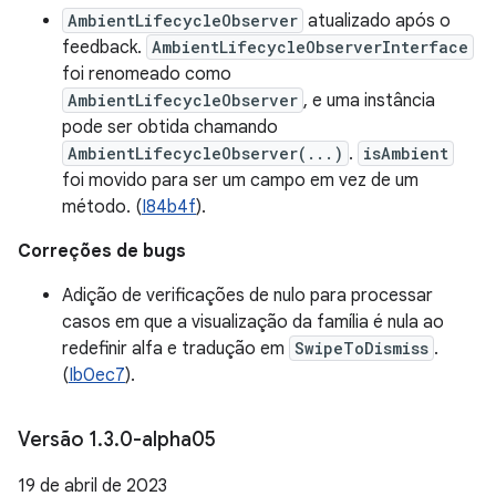
AmbientLifecycleObserver
atualizado após o
feedback.
AmbientLifecycleObserverInterface
foi renomeado como
AmbientLifecycleObserver
, e uma instância
pode ser obtida chamando
AmbientLifecycleObserver(...)
.
isAmbient
foi movido para ser um campo em vez de um
método. (
I84b4f
).
Correções de bugs
Adição de verificações de nulo para processar
casos em que a visualização da família é nula ao
redefinir alfa e tradução em
SwipeToDismiss
.
(
Ib0ec7
).
Versão 1
.
3
.
0-alpha05
19 de abril de 2023