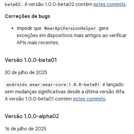
beta02
. A versão 1.0.0-beta02 contém
estes commits
.
Correções de bugs
Impedir que
WearApiVersionHelper
gere
exceções em dispositivos mais antigos ao verificar
APIs mais recentes.
Versão 1
.
0
.
0-beta01
30 de julho de 2025
androidx.wear:wear-core:1.0.0-beta01
é lançado
sem mudanças significativas desde a última versão Alfa.
A versão 1.0.0-beta01 contém
estes commits
.
Versão 1
.
0
.
0-alpha02
16 de julho de 2025