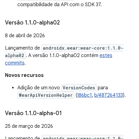
compatibilidade da API com o SDK 37.
Versão 1
.
1
.
0-alpha02
8 de abril de 2026
Lançamento de
androidx.wear:wear-core:1.1.0-
alpha02
. A versão 1.1.0-alpha02 contém
estes
commits
.
Novos recursos
Adição de um novo
VersionCodes
para
WearApiVersionHelper
(
I86bc1
,
b/487264133
).
Versão 1
.
1
.
0-alpha-01
25 de março de 2026
Lançamento de
androidx.wear:wear-core:1.1.0-