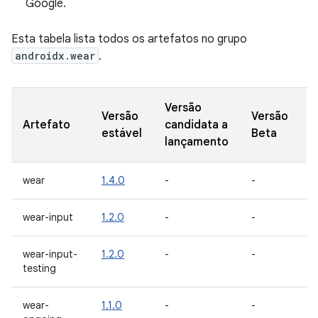
Google.
Esta tabela lista todos os artefatos no grupo
androidx.wear
.
Versão
Versão
Versão
V
Artefato
candidata a
estável
Beta
A
lançamento
wear
1.4.0
-
-
-
wear-input
1.2.0
-
-
-
wear-input-
1.2.0
-
-
-
testing
wear-
1.1.0
-
-
-