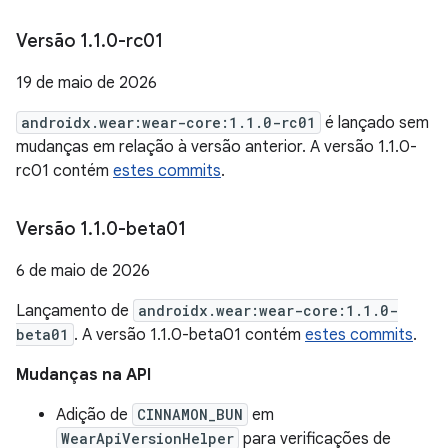
Versão 1
.
1
.
0-rc01
19 de maio de 2026
androidx.wear:wear-core:1.1.0-rc01
é lançado sem
mudanças em relação à versão anterior. A versão 1.1.0-
rc01 contém
estes commits
.
Versão 1
.
1
.
0-beta01
6 de maio de 2026
Lançamento de
androidx.wear:wear-core:1.1.0-
beta01
. A versão 1.1.0-beta01 contém
estes commits
.
Mudanças na API
Adição de
CINNAMON_BUN
em
WearApiVersionHelper
para verificações de