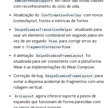
AmbientModeSupport
em favor das novas classes
com reconhecimento do ciclo de vida.
Atualização do
ConfirmationOverlay
com novos
ícones/layout, fontes e métricas de fontes
SwipeDismissTransitionHelper
atualizado para
usar um elemento combinável em segundo plano em
vez de um segundo
View
para corrigir erros ao
usar o
FragmentContainerView
A animação
SwipeDismissFrameLayout
foi
atualizada para ser consistente com a plataforma
Wear e as implementações do Wear Compose.
Correção de bug
SwipeDismissFrameLayout
para
evitar a dispensa acidental de fragmentos com uma
rolagem vertical.
ArcLayout
agora oferece suporte a pesos de
expansão que funcionam de forma parecidas com
os pesos de layout normais.