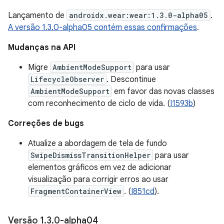
Lançamento de
androidx.wear:wear:1.3.0-alpha05
.
A versão 1.3.0-alpha05 contém essas confirmações
.
Mudanças na API
Migre
AmbientModeSupport
para usar
LifecycleObserver
. Descontinue
AmbientModeSupport
em favor das novas classes
com reconhecimento de ciclo de vida. (
I1593b
)
Correções de bugs
Atualize a abordagem de tela de fundo
SwipeDismissTransitionHelper
para usar
elementos gráficos em vez de adicionar
visualização para corrigir erros ao usar
FragmentContainerView
. (
I851cd
).
Versão 1
.
3
.
0-alpha04