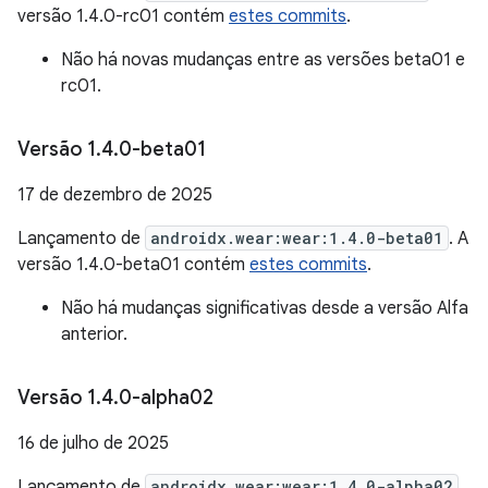
versão 1.4.0-rc01 contém
estes commits
.
Não há novas mudanças entre as versões beta01 e
rc01.
Versão 1
.
4
.
0-beta01
17 de dezembro de 2025
Lançamento de
androidx.wear:wear:1.4.0-beta01
. A
versão 1.4.0-beta01 contém
estes commits
.
Não há mudanças significativas desde a versão Alfa
anterior.
Versão 1
.
4
.
0-alpha02
16 de julho de 2025
Lançamento de
androidx.wear:wear:1.4.0-alpha02
.