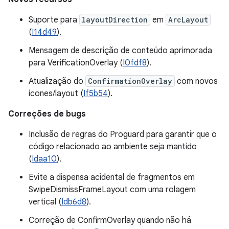
Suporte para
layoutDirection
em
ArcLayout
(
I14d49
).
Mensagem de descrição de conteúdo aprimorada
para VerificationOverlay (
I0fdf8
).
Atualização do
ConfirmationOverlay
com novos
ícones/layout (
If5b54
).
Correções de bugs
Inclusão de regras do Proguard para garantir que o
código relacionado ao ambiente seja mantido
(
Idaa10
).
Evite a dispensa acidental de fragmentos em
SwipeDismissFrameLayout com uma rolagem
vertical (
Idb6d8
).
Correção de ConfirmOverlay quando não há