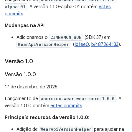
alpha-01
. A versão 1.1.0-alpha-01 contém
estes
commits
.
Mudanças na API
Adicionamos o
CINNAMON_BUN
(SDK 37) em
WearApiVersionHelper
. (
Id1ee0
,
b/487264133
).
Versão 1
.
0
Versão 1
.
0
.
0
17 de dezembro de 2025
Lançamento de
androidx.wear:wear-core:1.0.0
. A
versão 1.0.0 contém
estes commits
.
Principais recursos da versão 1.0.0
:
Adição de
WearApiVersionHelper
para ajudar na