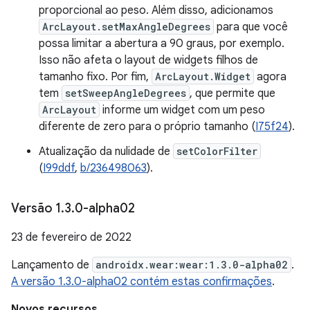
proporcional ao peso. Além disso, adicionamos
ArcLayout.setMaxAngleDegrees
para que você
possa limitar a abertura a 90 graus, por exemplo.
Isso não afeta o layout de widgets filhos de
tamanho fixo. Por fim,
ArcLayout.Widget
agora
tem
setSweepAngleDegrees
, que permite que
ArcLayout
informe um widget com um peso
diferente de zero para o próprio tamanho (
I75f24
).
Atualização da nulidade de
setColorFilter
(
I99ddf
,
b/236498063
).
Versão 1
.
3
.
0-alpha02
23 de fevereiro de 2022
Lançamento de
androidx.wear:wear:1.3.0-alpha02
.
A versão 1.3.0-alpha02 contém estas confirmações
.
Novos recursos