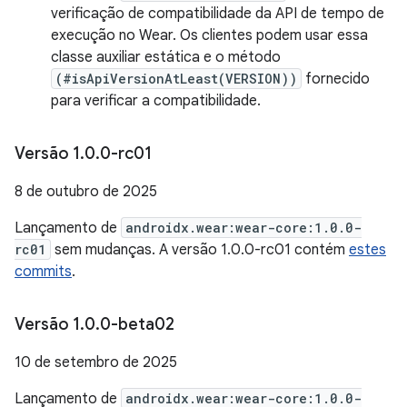
verificação de compatibilidade da API de tempo de
execução no Wear. Os clientes podem usar essa
classe auxiliar estática e o método
(#isApiVersionAtLeast(VERSION))
fornecido
para verificar a compatibilidade.
Versão 1
.
0
.
0-rc01
8 de outubro de 2025
Lançamento de
androidx.wear:wear-core:1.0.0-
rc01
sem mudanças. A versão 1.0.0-rc01 contém
estes
commits
.
Versão 1
.
0
.
0-beta02
10 de setembro de 2025
Lançamento de
androidx.wear:wear-core:1.0.0-