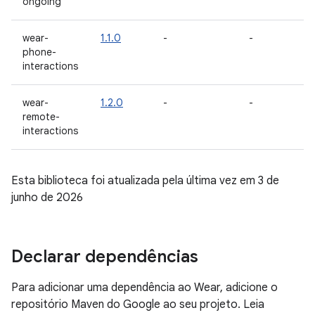
ongoing
wear-
1.1.0
-
-
-
phone-
interactions
wear-
1.2.0
-
-
1
remote-
a
interactions
Esta biblioteca foi atualizada pela última vez em 3 de
junho de 2026
Declarar dependências
Para adicionar uma dependência ao Wear, adicione o
repositório Maven do Google ao seu projeto. Leia