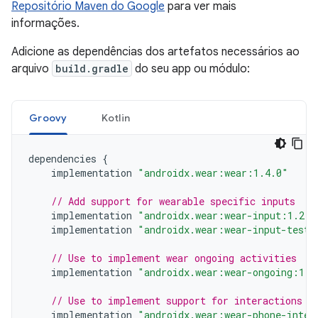
Repositório Maven do Google
para ver mais
informações.
Adicione as dependências dos artefatos necessários ao
arquivo
build.gradle
do seu app ou módulo:
Groovy
Kotlin
dependencies
{
implementation
"androidx.wear:wear:1.4.0"
// Add support for wearable specific inputs
implementation
"androidx.wear:wear-input:1.2.0
implementation
"androidx.wear:wear-input-testi
// Use to implement wear ongoing activities
implementation
"androidx.wear:wear-ongoing:1.1
// Use to implement support for interactions f
implementation
"androidx.wear:wear-phone-inter