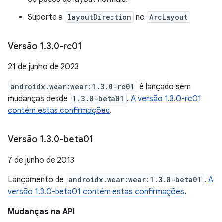
Suporte a
layoutDirection
no
ArcLayout
Versão 1
.
3
.
0-rc01
21 de junho de 2023
androidx.wear:wear:1.3.0-rc01
é lançado sem
mudanças desde
1.3.0-beta01
.
A versão 1.3.0-rc01
contém estas confirmações
.
Versão 1
.
3
.
0-beta01
7 de junho de 2013
Lançamento de
androidx.wear:wear:1.3.0-beta01
.
A
versão 1.3.0-beta01 contém estas confirmações
.
Mudanças na API