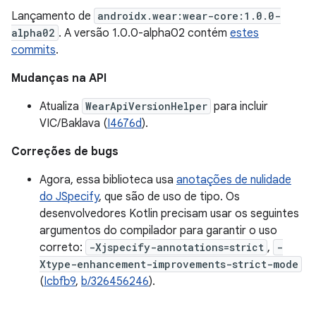
Lançamento de
androidx.wear:wear-core:1.0.0-
alpha02
. A versão 1.0.0-alpha02 contém
estes
commits
.
Mudanças na API
Atualiza
WearApiVersionHelper
para incluir
VIC/Baklava (
I4676d
).
Correções de bugs
Agora, essa biblioteca usa
anotações de nulidade
do JSpecify
, que são de uso de tipo. Os
desenvolvedores Kotlin precisam usar os seguintes
argumentos do compilador para garantir o uso
correto:
-Xjspecify-annotations=strict
,
-
Xtype-enhancement-improvements-strict-mode
(
Icbfb9
,
b/326456246
).