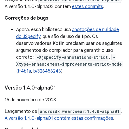
A versão 1.4.0-alpha02 contém
estes commits
.
Correções de bugs
Agora, essa biblioteca usa
anotações de nulidade
do JSpecify
, que são de uso de tipo. Os
desenvolvedores Kotlin precisam usar os seguintes
argumentos do compilador para garantir o uso
correto:
-Xjspecify-annotations=strict
,
-
Xtype-enhancement-improvements-strict-mode
(
If4b1a
,
b/326456246
).
Versão 1
.
4
.
0-alpha01
15 de novembro de 2023
Lançamento de
androidx.wear:wear:1.4.0-alpha01
.
A versão 1.4.0-alpha01 contém estas confirmações
.