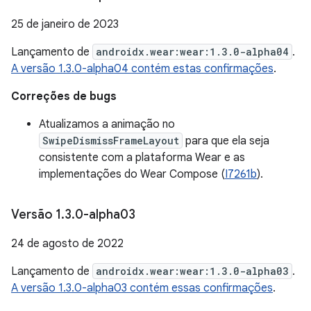
25 de janeiro de 2023
Lançamento de
androidx.wear:wear:1.3.0-alpha04
.
A versão 1.3.0-alpha04 contém estas confirmações
.
Correções de bugs
Atualizamos a animação no
SwipeDismissFrameLayout
para que ela seja
consistente com a plataforma Wear e as
implementações do Wear Compose (
I7261b
).
Versão 1
.
3
.
0-alpha03
24 de agosto de 2022
Lançamento de
androidx.wear:wear:1.3.0-alpha03
.
A versão 1.3.0-alpha03 contém essas confirmações
.