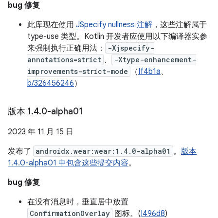
bug 修复
此库现在使用
JSpecify nullness 注解
，这些注解属于
type-use 类型。Kotlin 开发者应使用以下编译器实参
来强制执行正确用法：
-Xjspecify-
annotations=strict
、
-Xtype-enhancement-
improvements-strict-mode
（
If4b1a
、
b/326456246
）
版本 1
.
4
.
0-alpha01
2023 年 11 月 15 日
发布了
androidx.wear:wear:1.4.0-alpha01
。
版本
1.4.0-alpha01 中包含这些提交内容
。
bug 修复
在没有消息时，垂直居中放置
ConfirmationOverlay
图标。(
I496d8
)