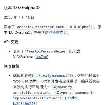
版本 1
.
0
.
0-alpha02
2025 年 7 月 16 日
发布了
androidx.wear:wear-core:1.0.0-alpha02
。版
本 1.0.0-alpha02 中包含
这些提交内容
。
API 变更
更新了
WearApiVersionHelper
以包含
VIC/Baklava (
I4676d
)
bug 修复
此库现在使用
JSpecify nullness 注解
，这些注解属于
type-use 类型。Kotlin 开发者应使用以下编译器实参
来强制执行正确用法：
-Xjspecify-
annotations=strict
、
-Xtype-enhancement-
improvements-strict-mode
（
Icbfb9
、
b/326456246
）