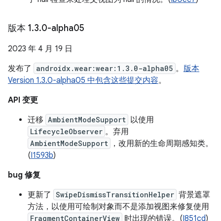
版本 1
.
3
.
0-alpha05
2023 年 4 月 19 日
发布了
androidx.wear:wear:1.3.0-alpha05
。
版本
Version 1.3.0-alpha05 中包含这些提交内容
。
API 变更
迁移
AmbientModeSupport
以使用
LifecycleObserver
。弃用
AmbientModeSupport
，改用新的生命周期感知类。
(
I1593b
)
bug 修复
更新了
SwipeDismissTransitionHelper
背景遮罩
方法，以使用可绘制对象而不是添加视图来修复使用
FragmentContainerView
时出现的错误。(
I851cd
)