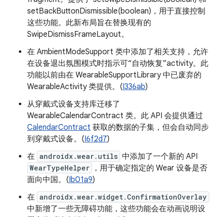
setBackButtonDismissible(boolean)，用于直接控制
这些功能。此新布局旨在替换现有的
SwipeDismissFrameLayout。
在 AmbientModeSupport 类中添加了相关支持，允许
在设备退出氛围模式时指示可“自动恢复”activity。此
功能以前由在 WearableSupportLibrary 中已废弃的
WearableActivity 类提供。(
I336ab
)
从穿戴式设备支持库迁移了
WearableCalendarContract 类。此 API 会提供通过
CalendarContract
获取的数据的子集，但会自动同步
到穿戴式设备。(
I6f2d7
)
在
androidx.wear.utils
中添加了一个新的 API
WearTypeHelper
，用于确定指定的 Wear 设备是否
面向中国。(
Ib01a9
)
在
androidx.wear.widget.ConfirmationOverlay
中新增了一些无障碍功能，这些功能会在动画说明设