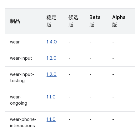
稳定
候选
Beta
Alpha
制品
版
版
版
版
wear
1.4.0
-
-
-
wear-input
1.2.0
-
-
-
wear-input-
1.2.0
-
-
-
testing
wear-
1.1.0
-
-
-
ongoing
wear-phone-
1.1.0
-
-
-
interactions