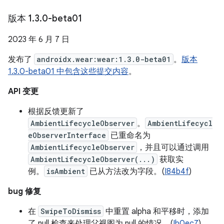
版本 1
.
3
.
0-beta01
2023 年 6 月 7 日
发布了
androidx.wear:wear:1.3.0-beta01
。
版本
1.3.0-beta01 中包含这些提交内容
。
API 变更
根据反馈更新了
AmbientLifecycleObserver
。
AmbientLifecycl
eObserverInterface
已重命名为
AmbientLifecycleObserver
，并且可以通过调用
AmbientLifecycleObserver(...)
获取实
例。
isAmbient
已从方法改为字段。(
I84b4f
)
bug 修复
在
SwipeToDismiss
中重置 alpha 和平移时，添加
了 null 检查来处理父视图为 null 的情况。(
Ib0ec7
)