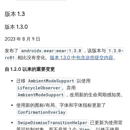
版本 1
.
3
版本 1
.
3
.
0
2023 年 8 月 9 日
发布了
androidx.wear:wear:1.3.0
，该版本与
1.3.0-
rc01
相比没有变化。
版本 1.3.0 中包含这些提交内容
。
自 1.2.0 以来的重要变更
迁移
AmbientModeSupport
以使用
LifecycleObserver
。弃用
AmbientModeSupport
，改用新的生命周期感知类。
使用新的图标/布局、字体和字体指标更新了
ConfirmationOverlay
SwipeDismissTransitionHelper
已更新为使用背
景可绘制对象，而不是第 2 个
View
，以修正使用