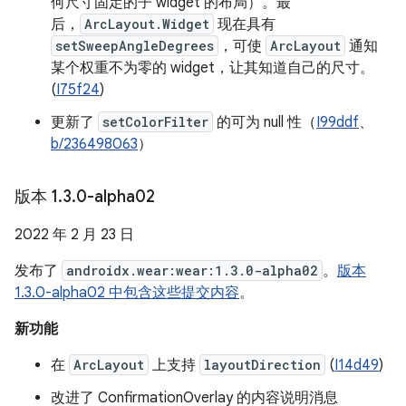
何尺寸固定的子 widget 的布局）。最
后，
ArcLayout.Widget
现在具有
setSweepAngleDegrees
，可使
ArcLayout
通知
某个权重不为零的 widget，让其知道自己的尺寸。
(
I75f24
)
更新了
setColorFilter
的可为 null 性（
I99ddf
、
b/236498063
）
版本 1
.
3
.
0-alpha02
2022 年 2 月 23 日
发布了
androidx.wear:wear:1.3.0-alpha02
。
版本
1.3.0-alpha02 中包含这些提交内容
。
新功能
在
ArcLayout
上支持
layoutDirection
(
I14d49
)
改进了 ConfirmationOverlay 的内容说明消息