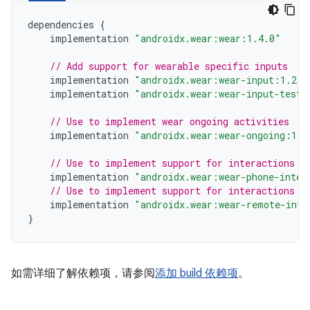
dependencies
{
implementation
"androidx.wear:wear:1.4.0"
// Add support for wearable specific inputs
implementation
"androidx.wear:wear-input:1.2.0
implementation
"androidx.wear:wear-input-testi
// Use to implement wear ongoing activities
implementation
"androidx.wear:wear-ongoing:1.1
// Use to implement support for interactions f
implementation
"androidx.wear:wear-phone-inter
// Use to implement support for interactions b
implementation
"androidx.wear:wear-remote-inte
}
如需详细了解依赖项，请参阅
添加 build 依赖项
。