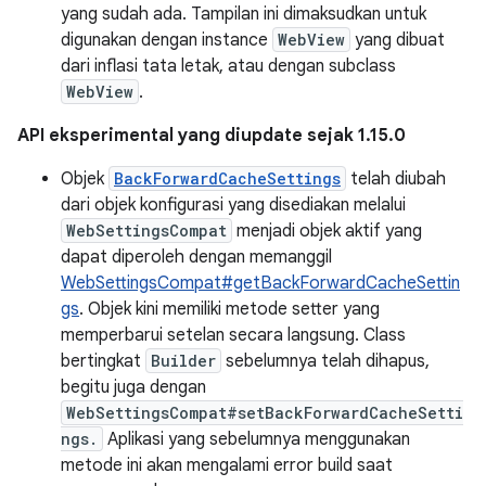
yang sudah ada. Tampilan ini dimaksudkan untuk
digunakan dengan instance
WebView
yang dibuat
dari inflasi tata letak, atau dengan subclass
WebView
.
API eksperimental yang diupdate sejak 1.15.0
Objek
BackForwardCacheSettings
telah diubah
dari objek konfigurasi yang disediakan melalui
WebSettingsCompat
menjadi objek aktif yang
dapat diperoleh dengan memanggil
WebSettingsCompat#getBackForwardCacheSettin
gs
. Objek kini memiliki metode setter yang
memperbarui setelan secara langsung. Class
bertingkat
Builder
sebelumnya telah dihapus,
begitu juga dengan
WebSettingsCompat#setBackForwardCacheSetti
ngs.
Aplikasi yang sebelumnya menggunakan
metode ini akan mengalami error build saat