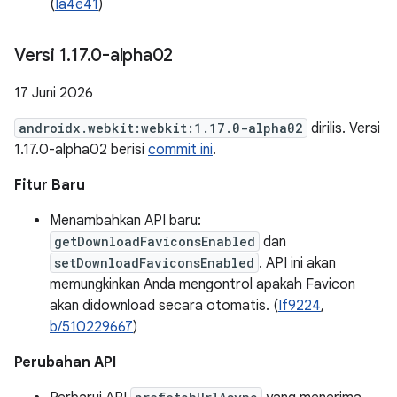
(
Ia4e41
)
Versi 1
.
17
.
0-alpha02
17 Juni 2026
androidx.webkit:webkit:1.17.0-alpha02
dirilis. Versi
1.17.0-alpha02 berisi
commit ini
.
Fitur Baru
Menambahkan API baru:
getDownloadFaviconsEnabled
dan
setDownloadFaviconsEnabled
. API ini akan
memungkinkan Anda mengontrol apakah Favicon
akan didownload secara otomatis. (
If9224
,
b/510229667
)
Perubahan API