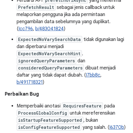
Perbarui API
prefetchUrlAsync
yang menerima
PrefetchResult
sebagai jenis callback untuk
melaporkan pengguna jika ada permintaan
pengambilan data sebelumnya yang duplikat.
(
Icc796
,
b/483041824
)
ExpectedNoVarySearchData
tidak digunakan lagi
dan diperbarui menjadi
ExpectedNoVarySearchHint
.
ignoredQueryParameters
dan
consideredQueryParameters
dibuat menjadi
daftar yang tidak dapat diubah. (
I7bb8c
,
b/491718321
)
Perbaikan Bug
Memperbaiki anotasi
RequiresFeature
pada
ProcessGlobalConfig
untuk mereferensikan
isStartupFeatureSupported
, bukan
isConfigFeatureSupported
yang salah. (
I6370b
)