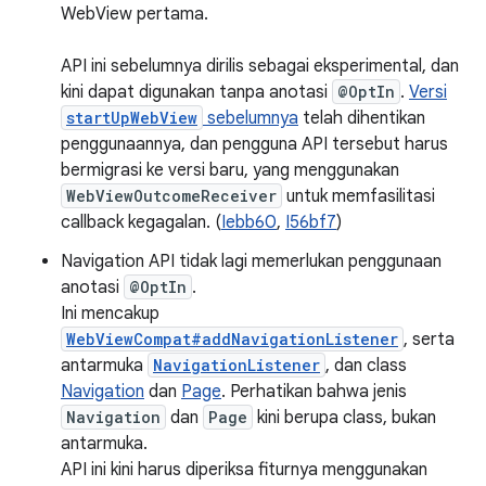
WebView pertama.
API ini sebelumnya dirilis sebagai eksperimental, dan
kini dapat digunakan tanpa anotasi
@OptIn
.
Versi
startUpWebView
sebelumnya
telah dihentikan
penggunaannya, dan pengguna API tersebut harus
bermigrasi ke versi baru, yang menggunakan
WebViewOutcomeReceiver
untuk memfasilitasi
callback kegagalan. (
Iebb60
,
I56bf7
)
Navigation API tidak lagi memerlukan penggunaan
anotasi
@OptIn
.
Ini mencakup
WebViewCompat#addNavigationListener
, serta
antarmuka
NavigationListener
, dan class
Navigation
dan
Page
. Perhatikan bahwa jenis
Navigation
dan
Page
kini berupa class, bukan
antarmuka.
API ini kini harus diperiksa fiturnya menggunakan