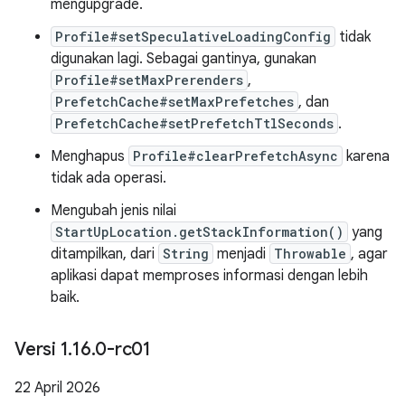
mengupgrade.
Profile#setSpeculativeLoadingConfig
tidak
digunakan lagi. Sebagai gantinya, gunakan
Profile#setMaxPrerenders
,
PrefetchCache#setMaxPrefetches
, dan
PrefetchCache#setPrefetchTtlSeconds
.
Menghapus
Profile#clearPrefetchAsync
karena
tidak ada operasi.
Mengubah jenis nilai
StartUpLocation.getStackInformation()
yang
ditampilkan, dari
String
menjadi
Throwable
, agar
aplikasi dapat memproses informasi dengan lebih
baik.
Versi 1
.
16
.
0-rc01
22 April 2026