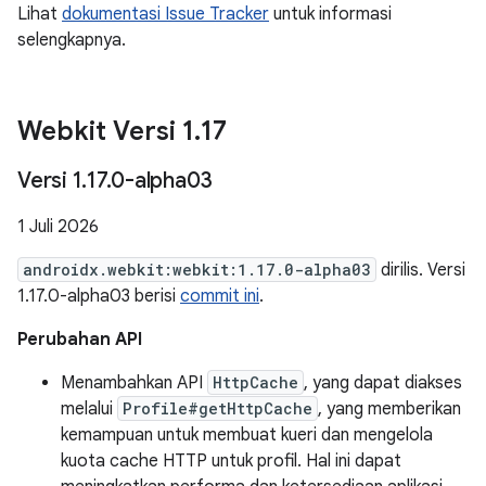
Lihat
dokumentasi Issue Tracker
untuk informasi
selengkapnya.
Webkit Versi 1
.
17
Versi 1
.
17
.
0-alpha03
1 Juli 2026
androidx.webkit:webkit:1.17.0-alpha03
dirilis. Versi
1.17.0-alpha03 berisi
commit ini
.
Perubahan API
Menambahkan API
HttpCache
, yang dapat diakses
melalui
Profile#getHttpCache
, yang memberikan
kemampuan untuk membuat kueri dan mengelola
kuota cache HTTP untuk profil. Hal ini dapat