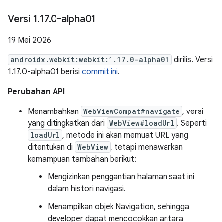
Versi 1
.
17
.
0-alpha01
19 Mei 2026
androidx.webkit:webkit:1.17.0-alpha01
dirilis. Versi
1.17.0-alpha01 berisi
commit ini
.
Perubahan API
Menambahkan
WebViewCompat#navigate
, versi
yang ditingkatkan dari
WebView#loadUrl
. Seperti
loadUrl
, metode ini akan memuat URL yang
ditentukan di
WebView
, tetapi menawarkan
kemampuan tambahan berikut:
Mengizinkan penggantian halaman saat ini
dalam histori navigasi.
Menampilkan objek Navigation, sehingga
developer dapat mencocokkan antara