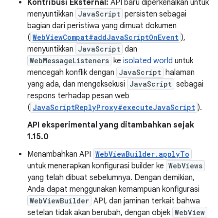
Kontribusi Eksternal:
API baru diperkenalkan untuk
menyuntikkan
JavaScript
persisten sebagai
bagian dari peristiwa yang dimuat dokumen
(
WebViewCompat#addJavaScriptOnEvent
),
menyuntikkan
JavaScript
dan
WebMessageListeners
ke
isolated world
untuk
mencegah konflik dengan
JavaScript
halaman
yang ada, dan mengeksekusi
JavaScript
sebagai
respons terhadap pesan web
(
JavaScriptReplyProxy#executeJavaScript
).
API eksperimental yang ditambahkan sejak
1.15.0
Menambahkan API
WebViewBuilder.applyTo
untuk menerapkan konfigurasi builder ke
WebViews
yang telah dibuat sebelumnya. Dengan demikian,
Anda dapat menggunakan kemampuan konfigurasi
WebViewBuilder
API, dan jaminan terkait bahwa
setelan tidak akan berubah, dengan objek
WebView