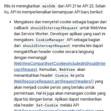
Rilis ini meningkatkan
minSdk
dari API 21 ke API 23. Selain
itu, API ini memperkenalkan kemampuan API baru berikut:
Mengakses dan menyetel cookie sebagai bagian dari
callback
shouldInterceptRequest
untuk WebView
dan Service Worker. Developer aplikasi yang saat ini
mengakses
CookieManager
API sebagai bagian
dari
shouldInterceptRequest
mereka kini dapat
mengaktifkan header cookie secara langsung
dengan memanggil
WebViewCompat#setCookiesIncludedInShouldInter
ceptRequest
. Kemudian,
WebView
akan
menambahkan header
Cookie
ke peta
WebResourceRequest.getRequestHeaders()
yang
akan menjadi cookie persis yang berlaku untuk
permintaan. Hal ini juga akan menangani cookie yang
dipartisi dengan benar. Aplikasi dapat memberikan
nilai header
Set-Cookie
melalui API