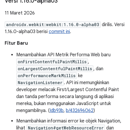
Versi 1
.
16
.
0-alpha03
11 Maret 2026
androidx.webkit:webkit:1.16.0-alpha03
dirilis. Versi
1.16.0-alpha03 berisi
commit ini
.
Fitur Baru
Menambahkan API Metrik Performa Web baru
onFirstContentfulPaintMillis
,
onLargestContentfulPaintMillis
, dan
onPerformanceMarkMillis
ke
NavigationListener
. API ini memungkinkan
developer melacak First/Largest Contentful Paint
dan tanda performa secara langsung di aplikasi
mereka, bukan menggunakan JavaScript untuk
mengambilnya. (
Idb93b
,
b/432696062
)
Menambahkan informasi error ke objek Navigation,
lihat
Navigation#getWebResourceError
dan