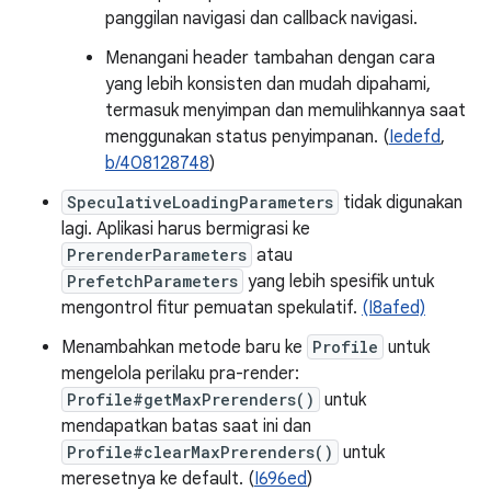
panggilan navigasi dan callback navigasi.
Menangani header tambahan dengan cara
yang lebih konsisten dan mudah dipahami,
termasuk menyimpan dan memulihkannya saat
menggunakan status penyimpanan. (
Iedefd
,
b/408128748
)
SpeculativeLoadingParameters
tidak digunakan
lagi. Aplikasi harus bermigrasi ke
PrerenderParameters
atau
PrefetchParameters
yang lebih spesifik untuk
mengontrol fitur pemuatan spekulatif.
(I8afed)
Menambahkan metode baru ke
Profile
untuk
mengelola perilaku pra-render:
Profile#getMaxPrerenders()
untuk
mendapatkan batas saat ini dan
Profile#clearMaxPrerenders()
untuk
meresetnya ke default. (
I696ed
)