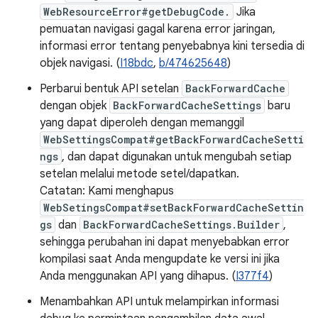
WebResourceError#getDebugCode.
Jika
pemuatan navigasi gagal karena error jaringan,
informasi error tentang penyebabnya kini tersedia di
objek navigasi. (
I18bdc
,
b/474625648
)
Perbarui bentuk API setelan
BackForwardCache
dengan objek
BackForwardCacheSettings
baru
yang dapat diperoleh dengan memanggil
WebSettingsCompat#getBackForwardCacheSetti
ngs
, dan dapat digunakan untuk mengubah setiap
setelan melalui metode setel/dapatkan.
Catatan: Kami menghapus
WebSetingsCompat#setBackForwardCacheSettin
gs
dan
BackForwardCacheSettings.Builder
,
sehingga perubahan ini dapat menyebabkan error
kompilasi saat Anda mengupdate ke versi ini jika
Anda menggunakan API yang dihapus. (
I377f4
)
Menambahkan API untuk melampirkan informasi