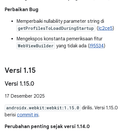
Perbaikan Bug
Memperbaiki nullability parameter string di
getProfilesToLoadDuringStartup
(
Ic2ce5
)
Mengekspos konstanta pemeriksaan fitur
WebViewBuilder
yang tidak ada (
I95534
)
Versi 1
.
15
Versi 1
.
15
.
0
17 Desember 2025
androidx.webkit:webkit:1.15.0
dirilis. Versi 1.15.0
berisi
commit ini
.
Perubahan penting sejak versi 1.14.0