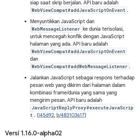
siap saat skrip berjalan. API baru adalah
WebViewCompat#addJavaScriptOnEvent
.
Menyuntikkan JavaScript dan
WebMessageListener
ke dunia terisolasi,
untuk mencegah konflik dengan JavaScript
halaman yang ada. API baru adalah
WebViewCompat#addJavaScriptOnEvent
dan
WebViewCompat#addWebMessageListener
.
Jalankan JavaScript sebagai respons terhadap
pesan web yang dikirim dari halaman dalam
kombinasi frame/dunia yang sama yang
mengirim pesan. API baru adalah
JavaScriptReplyProxy#executeJavaScrip
t
. (
I45d92
,
b/483103617
)
Versi 1
.
16
.
0-alpha02