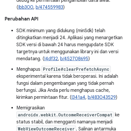
debug ke permintaan pengambilan data awal.
(
Ibb300
,
b/474559983
)
Perubahan API
SDK minimum yang didukung (minSdk) telah
ditingkatkan menjadi 24. Aplikasi yang menargetkan
SDK versi di bawah 24 harus mengupdate SDK
targetnya untuk menggunakan library ini dan versi
mendatang. (
I4df32
,
b/452708695
)
Menghapus
Profile#clearPrefetchAsync
eksperimental karena tidak beroperasi. Ini adalah
fungsi dalam pengembangan yang tidak pernah
berfungsi. Jika Anda perlu menghapus cache,
kirimkan permintaan fitur. (
I341a4
,
b/483043529
)
Memigrasikan
androidx.webkit.OutcomeReceiverCompat
ke
status stabil, dan mengganti namanya menjadi
WebViewOutcomeReceiver
. Salinan antarmuka