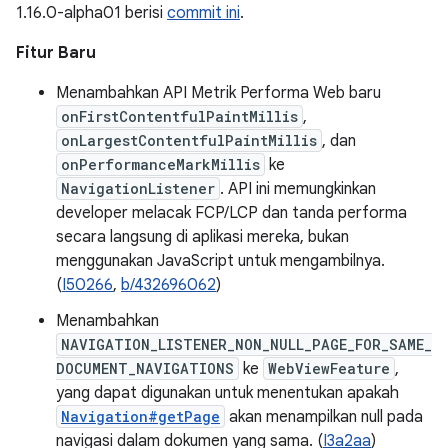
1.16.0-alpha01 berisi
commit ini
.
Fitur Baru
Menambahkan API Metrik Performa Web baru
onFirstContentfulPaintMillis
,
onLargestContentfulPaintMillis
, dan
onPerformanceMarkMillis
ke
NavigationListener
. API ini memungkinkan
developer melacak FCP/LCP dan tanda performa
secara langsung di aplikasi mereka, bukan
menggunakan JavaScript untuk mengambilnya.
(
I50266
,
b/432696062
)
Menambahkan
NAVIGATION_LISTENER_NON_NULL_PAGE_FOR_SAME_
DOCUMENT_NAVIGATIONS
ke
WebViewFeature
,
yang dapat digunakan untuk menentukan apakah
Navigation#getPage
akan menampilkan null pada
navigasi dalam dokumen yang sama. (
I3a2aa
)