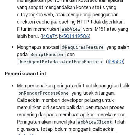
meningkatkan performa dan ketersediaan aplikasi
yang sangat mengandalkan konten statis yang
ditayangkan web, atau mengurangi penggunaan
direktori cache jika caching HTTP tidak diperlukan.
Fitur ini memerlukan
WebView
versi M151 atau yang
lebih baru. (
I40a7f
,
b/501449506
)
Menghapus anotasi
@RequiresFeature
yang salah
pada
ScriptHandler
dan
UserAgentMetadata#getFormFactors
. (
Ib9550
)
Pemeriksaan Lint
Memperkenalkan peringatan lint untuk panggilan balik
onRenderProcessGone
yang tidak ditangani.
Callback ini memberi developer peluang untuk
memulihkan diri secara baik dari penutupan proses
rendering daripada membuat aplikasi mereka error.
Peringatan akan muncul jika
WebViewClient
telah
digunakan, tetapi belum mengganti callback ini.