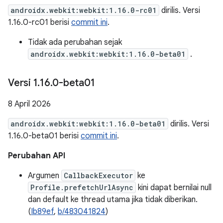
androidx.webkit:webkit:1.16.0-rc01
dirilis. Versi
1.16.0-rc01 berisi
commit ini
.
Tidak ada perubahan sejak
androidx.webkit:webkit:1.16.0-beta01
.
Versi 1
.
16
.
0-beta01
8 April 2026
androidx.webkit:webkit:1.16.0-beta01
dirilis. Versi
1.16.0-beta01 berisi
commit ini
.
Perubahan API
Argumen
CallbackExecutor
ke
Profile.prefetchUrlAsync
kini dapat bernilai null
dan default ke thread utama jika tidak diberikan.
(
Ib89ef
,
b/483041824
)