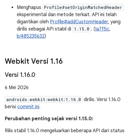
Menghapus
Profile#setOriginMatchedHeader
eksperimental dan metode terkait. API ini telah
digantikan oleh
Profile#addCustomHeader
, yang
dirilis sebagai API stabil di
1.15.0
. (
Ia7f5c
,
b/485235632
)
Webkit Versi 1
.
16
Versi 1
.
16
.
0
6 Mei 2026
androidx.webkit:webkit:1.16.0
dirilis. Versi 1.16.0
berisi
commit ini
.
Perubahan penting sejak versi 1.15.0:
Rilis stabil 1.16.0 mengeluarkan beberapa API dari status