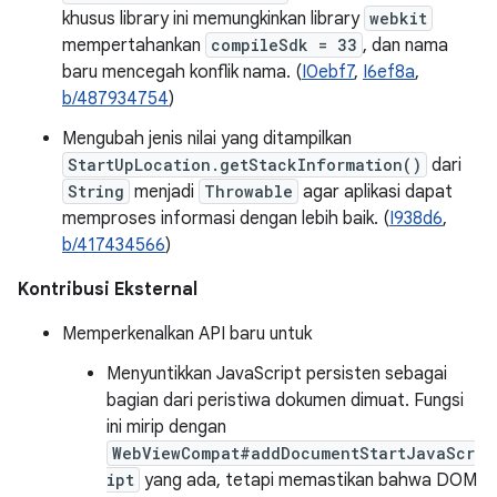
khusus library ini memungkinkan library
webkit
mempertahankan
compileSdk = 33
, dan nama
baru mencegah konflik nama. (
I0ebf7
,
I6ef8a
,
b/487934754
)
Mengubah jenis nilai yang ditampilkan
StartUpLocation.getStackInformation()
dari
String
menjadi
Throwable
agar aplikasi dapat
memproses informasi dengan lebih baik. (
I938d6
,
b/417434566
)
Kontribusi Eksternal
Memperkenalkan API baru untuk
Menyuntikkan JavaScript persisten sebagai
bagian dari peristiwa dokumen dimuat. Fungsi
ini mirip dengan
WebViewCompat#addDocumentStartJavaScr
ipt
yang ada, tetapi memastikan bahwa DOM