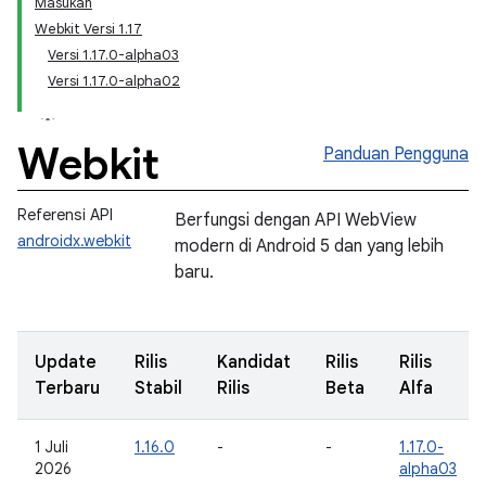
Masukan
Webkit Versi 1.17
Versi 1.17.0-alpha03
Versi 1.17.0-alpha02
Webkit
Panduan Pengguna
Referensi API
Berfungsi dengan API WebView
androidx.webkit
modern di Android 5 dan yang lebih
baru.
Update
Rilis
Kandidat
Rilis
Rilis
Terbaru
Stabil
Rilis
Beta
Alfa
1 Juli
1.16.0
-
-
1.17.0-
2026
alpha03