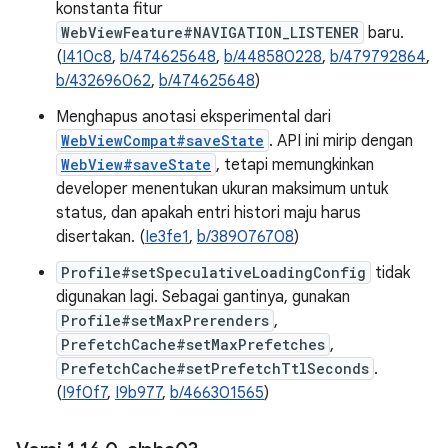
konstanta fitur
WebViewFeature#NAVIGATION_LISTENER
baru.
(
I410c8
,
b/474625648
,
b/448580228
,
b/479792864
,
b/432696062
,
b/474625648
)
Menghapus anotasi eksperimental dari
WebViewCompat#saveState
. API ini mirip dengan
WebView#saveState
, tetapi memungkinkan
developer menentukan ukuran maksimum untuk
status, dan apakah entri histori maju harus
disertakan. (
Ie3fe1
,
b/389076708
)
Profile#setSpeculativeLoadingConfig
tidak
digunakan lagi. Sebagai gantinya, gunakan
Profile#setMaxPrerenders
,
PrefetchCache#setMaxPrefetches
,
PrefetchCache#setPrefetchTtlSeconds
.
(
I9f0f7
,
I9b977
,
b/466301565
)