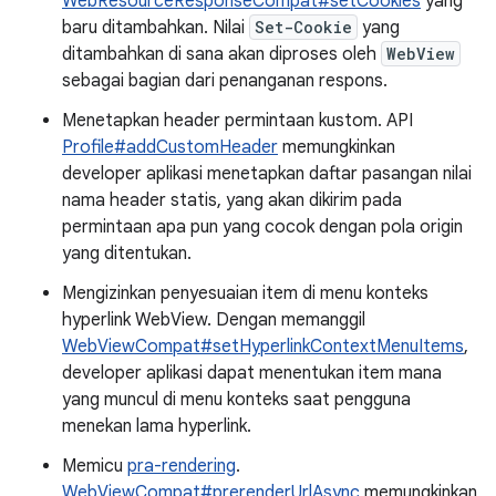
WebResourceResponseCompat#setCookies
yang
baru ditambahkan. Nilai
Set-Cookie
yang
ditambahkan di sana akan diproses oleh
WebView
sebagai bagian dari penanganan respons.
Menetapkan header permintaan kustom. API
Profile#addCustomHeader
memungkinkan
developer aplikasi menetapkan daftar pasangan nilai
nama header statis, yang akan dikirim pada
permintaan apa pun yang cocok dengan pola origin
yang ditentukan.
Mengizinkan penyesuaian item di menu konteks
hyperlink WebView. Dengan memanggil
WebViewCompat#setHyperlinkContextMenuItems
,
developer aplikasi dapat menentukan item mana
yang muncul di menu konteks saat pengguna
menekan lama hyperlink.
Memicu
pra-rendering
.
WebViewCompat#prerenderUrlAsync
memungkinkan