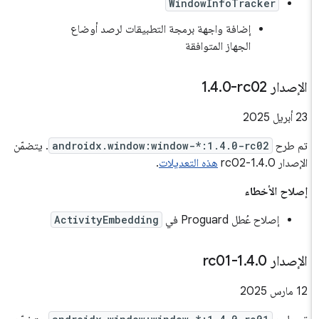
WindowInfoTracker
إضافة واجهة برمجة التطبيقات لرصد أوضاع
الجهاز المتوافقة
الإصدار ‎1
0-rc02
.
4
.
‫23 أبريل 2025
تم طرح
androidx.window:window-*:1.4.0-rc02
. يتضمّن
الإصدار 1.4.0-rc02
هذه التعديلات
.
إصلاح الأخطاء
إصلاح عُطل Proguard في
ActivityEmbedding
الإصدار 1
0-rc01
.
4
.
‫12 مارس 2025