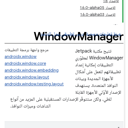
الإصدار 1.6
الإصدار ‎1.6.0-alpha05
الإصدار ‎1.6.0-alpha03
Window
Manager
عينة تعليمات برمجية
درس تطبيقي حول الترميز
مرجع واجهة برمجة التطبيقات
تتيح مكتبة Jetpack
androidx.window
WindowManager لمطوّري
androidx.window.core
التطبيقات إمكانية إعداد
androidx.window.embedding
تطبيقاتهم للعمل على أشكال
androidx.window.layout
الأجهزة الجديدة وبيئات
androidx.window.testing.layout
النوافذ المتعددة. يستهدف
الإصدار الأوّلي الأجهزة القابلة
للطي، ولكن ستتوفّر الإصدارات المستقبلية على المزيد من أنواع
الشاشات وميزات النوافذ.