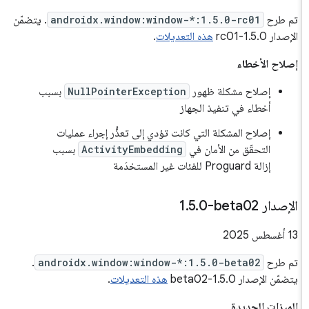
تم طرح
androidx.window:window-*:1.5.0-rc01
. يتضمّن
الإصدار 1.5.0-rc01
هذه التعديلات
.
إصلاح الأخطاء
إصلاح مشكلة ظهور
NullPointerException
بسبب
أخطاء في تنفيذ الجهاز
إصلاح المشكلة التي كانت تؤدي إلى تعذُّر إجراء عمليات
التحقّق من الأمان في
ActivityEmbedding
بسبب
إزالة Proguard للفئات غير المستخدَمة
الإصدار ‎1
0-beta02
.
5
.
‫13 أغسطس 2025
تم طرح
androidx.window:window-*:1.5.0-beta02
.
يتضمّن الإصدار 1.5.0-beta02
هذه التعديلات
.
الميزات الجديدة