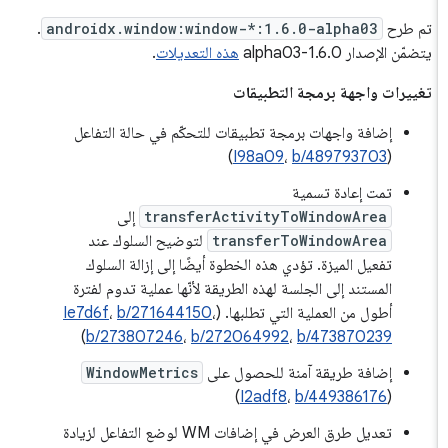
تم طرح
androidx.window:window-*:1.6.0-alpha03
.
يتضمّن الإصدار 1.6.0-alpha03
هذه التعديلات
.
تغييرات واجهة برمجة التطبيقات
إضافة واجهات برمجة تطبيقات للتحكّم في حالة التفاعل
)
I98a09
،
b/489793703
(
تمت إعادة تسمية
transferActivityToWindowArea
إلى
transferToWindowArea
لتوضيح السلوك عند
تفعيل الميزة. تؤدي هذه الخطوة أيضًا إلى إزالة السلوك
المستند إلى الجلسة لهذه الطريقة لأنّها عملية تدوم لفترة
أطول من العملية التي تطلبها. (
،
b/271644150
،
Ie7d6f
)
b/273807246
،
b/272064992
،
b/473870239
إضافة طريقة آمنة للحصول على
WindowMetrics
)
I2adf8
،
b/449386176
(
تعديل طرق العرض في إضافات WM لوضع التفاعل لزيادة