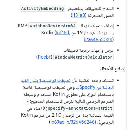
السماح للتطبيقات بتخصيص
ActivityEmbedding
الصور المتحركة (
If31a8
)
إضافة دعم لاستهداف
watchosDeviceArm64
KMP
واستهداف الإصدار 1.9 من Kotlin (
،
Icf15d
b/364652024
)
عرض واجهات برمجة تطبيقات
)
I1cebf
(
WindowMetricsCalculator
إصلاح الأخطاء
تستخدم هذه المكتبة الآن
تعليقات توضيحية بشأن القيم
الخالية من JSpecify
، وهي تعليقات توضيحية خاصة
باستخدام النوع. على مطوّري Kotlin استخدام وسيطة
المترجم البرمجي التالية لفرض الاستخدام الصحيح:
-
Xjspecify-annotations=strict
(هذه هي
القيمة التلقائية بدءًا من الإصدار 2.1.0 من مترجم Kotlin
البرمجي). (
b/326456246
،
Ie69ac
)