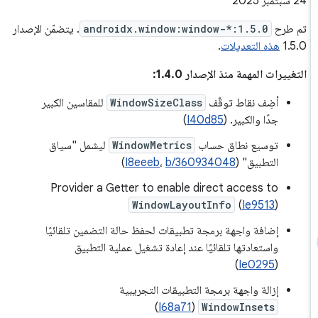
‫24 سبتمبر 2025
تم طرح
androidx.window:window-*:1.5.0
. يتضمّن الإصدار
1.5.0
هذه التعديلات
.
التغييرات المهمة منذ الإصدار 1.4.0:
أضِف نقاط توقّف
WindowSizeClass
للمقاسين الكبير
جدًا والكبير. (
I40d85
)
توسيع نطاق حساب
WindowMetrics
ليشمل "سياق
التطبيق" (
b/360934048
،
I8eeeb
)
Provider a Getter to enable direct access to
WindowLayoutInfo
(
Ie9513
)
إضافة واجهة برمجة تطبيقات لحفظ حالة التضمين تلقائيًا
واستعادتها تلقائيًا عند إعادة تشغيل عملية التطبيق
)
Ie0295
(
إزالة واجهة برمجة التطبيقات التجريبية
)
I68a71
(
WindowInsets