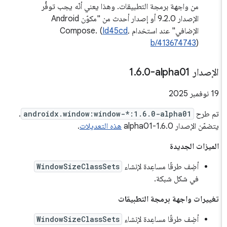
من واجهة برمجة التطبيقات. وهذا يعني أنّه يجب توفُّر
الإصدار 9.2.0 أو إصدار أحدث من "مكوّن Android
الإضافي" عند استخدام Compose. (
،
Id45cd
b/413674743
)
الإصدار ‎1
0-alpha01
.
6
.
‫19 نوفمبر 2025
تم طرح
androidx.window:window-*:1.6.0-alpha01
.
يتضمّن الإصدار 1.6.0-alpha01
هذه التعديلات
.
الميزات الجديدة
أضِف طرقًا مساعِدة لإنشاء
WindowSizeClassSets
في شكل شبكة.
تغييرات واجهة برمجة التطبيقات
أضِف طرقًا مساعِدة لإنشاء
WindowSizeClassSets