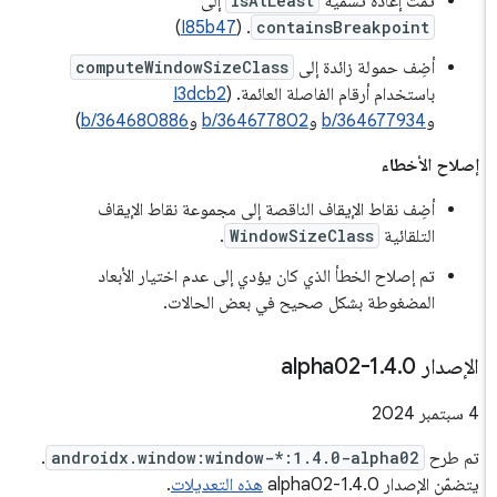
تمّت إعادة تسمية
isAtLeast
إلى
)
I85b47
. (
containsBreakpoint
أضِف حمولة زائدة إلى
computeWindowSizeClass
باستخدام أرقام الفاصلة العائمة. (
I3dcb2
و
b/364677934
و
b/364677802
و
b/364680886
)
إصلاح الأخطاء
أضِف نقاط الإيقاف الناقصة إلى مجموعة نقاط الإيقاف
التلقائية
WindowSizeClass
.
تم إصلاح الخطأ الذي كان يؤدي إلى عدم اختيار الأبعاد
المضغوطة بشكل صحيح في بعض الحالات.
الإصدار 1
0-alpha02
.
4
.
‫4 سبتمبر 2024
تم طرح
androidx.window:window-*:1.4.0-alpha02
.
يتضمّن الإصدار 1.4.0-alpha02
هذه التعديلات
.