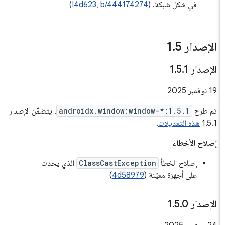
في شكل شبكة. (
b/444174274
،
I4d623
)
الإصدار 1
5
.
الإصدار 1
1
.
5
.
‫19 نوفمبر 2025
تم طرح
androidx.window:window-*:1.5.1
. يتضمّن الإصدار
1.5.1
هذه التعديلات
.
إصلاح الأخطاء
إصلاح الخطأ
ClassCastException
الذي يحدث
على أجهزة معيّنة (
4d58979
)
الإصدار 1
0
.
5
.