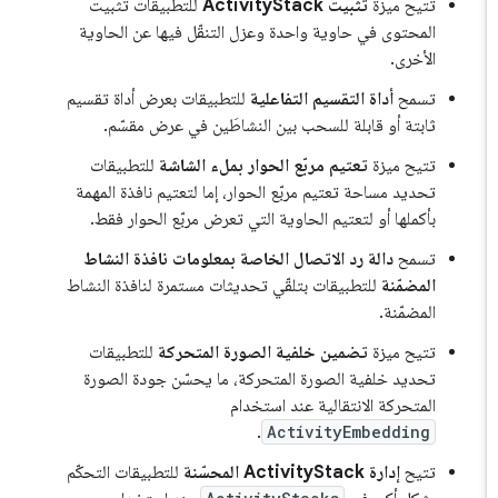
تتيح ميزة
تثبيت ActivityStack
للتطبيقات تثبيت
المحتوى في حاوية واحدة وعزل التنقّل فيها عن الحاوية
الأخرى.
تسمح
أداة التقسيم التفاعلية
للتطبيقات بعرض أداة تقسيم
ثابتة أو قابلة للسحب بين النشاطَين في عرض مقسّم.
تتيح ميزة
تعتيم مربّع الحوار بملء الشاشة
للتطبيقات
تحديد مساحة تعتيم مربّع الحوار، إما لتعتيم نافذة المهمة
بأكملها أو لتعتيم الحاوية التي تعرض مربّع الحوار فقط.
تسمح
دالة رد الاتصال الخاصة بمعلومات نافذة النشاط
المضمّنة
للتطبيقات بتلقّي تحديثات مستمرة لنافذة النشاط
المضمّنة.
تتيح ميزة
تضمين خلفية الصورة المتحركة
للتطبيقات
تحديد خلفية الصورة المتحركة، ما يحسّن جودة الصورة
المتحركة الانتقالية عند استخدام
.
ActivityEmbedding
تتيح
إدارة ActivityStack المحسّنة
للتطبيقات التحكّم