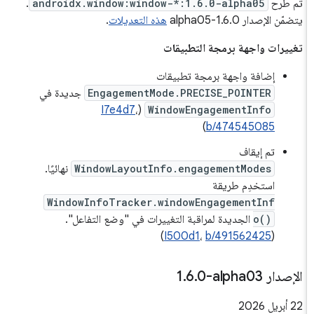
تم طرح
androidx.window:window-*:1.6.0-alpha05
.
يتضمّن الإصدار 1.6.0-alpha05
هذه التعديلات
.
تغييرات واجهة برمجة التطبيقات
إضافة واجهة برمجة تطبيقات
EngagementMode.PRECISE_POINTER
جديدة في
I7e4d7
،
(
WindowEngagementInfo
)
b/474545085
تم إيقاف
WindowLayoutInfo.engagementModes
نهائيًا.
استخدِم طريقة
WindowInfoTracker.windowEngagementInf
o()
الجديدة لمراقبة التغييرات في "وضع التفاعل".
)
I500d1
،
b/491562425
(
الإصدار ‎1
0-alpha03
.
6
.
‫22 أبريل 2026