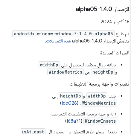
الإصدار 1
0-alpha05
.
4
.
‫16 أكتوبر 2024
تم طرح
androidx.window:window-*:1.4.0-alpha05
.
يتضمّن الإصدار 1.4.0-alpha05
هذه التعديلات
.
الميزات الجديدة
إضافة دوال ملائمة للحصول على
widthDp
و
heightDp
من
WindowMetrics
تغييرات واجهة برمجة التطبيقات
أضِف
widthDp
و
heightDp
إلى
)
Ide026
. (
WindowMetrics
إزالة واجهة برمجة التطبيقات التجريبية
)
I68a71
(
WindowInsets
تعديل أسماء طرق التحقّق من الحدود إلى
isAtLeast