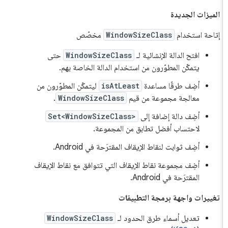
الميزات الجديدة
إتاحة استخدام
WindowSizeClass
مخصّص
افتح الدالة الإنشائية لـ
WindowSizeClass
حتى
يتمكّن المطوّرون من استخدام الدالة الخاصة بهم.
أضِف طرقًا مساعدة
isAtLeast
ليتمكّن المطوّرون من
معالجة مجموعة من قيم
WindowSizeClass
.
أضِف دالة إضافة إلى
Set<WindowSizeClass>
لاحتساب أفضل تطابق من المجموعة.
أضِف ثوابت لنقاط الإيقاف المقترَحة في Android.
أضِف مجموعة نقاط الإيقاف التي تتوافق مع نقاط الإيقاف
المقترَحة في Android.
تغييرات واجهة برمجة التطبيقات
تعديل أسماء طرق الحدود لـ
WindowSizeClass