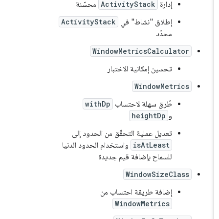
إدارة
ActivityStack
محسّنة
إطلاق "نشاط" في
ActivityStack
محدّد
WindowMetricsCalculator
تحسين إمكانية الاختبار
WindowMetrics
طُرق سهلة لاحتساب
withDp
و
heightDp
تعديل عملية التحقّق من الحدود إلى
isAtLeast
واستخدام الحدود الدنيا
للسماح بإضافة قيم جديدة
WindowSizeClass
إضافة طريقة احتساب من
WindowMetrics