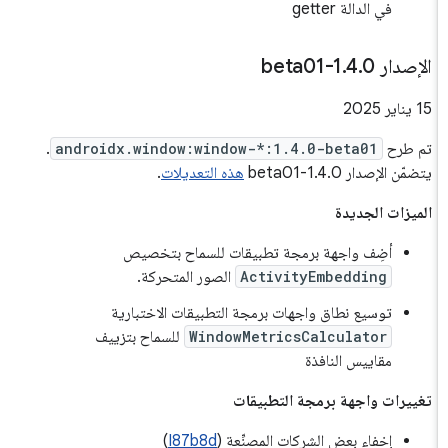
في الدالة getter
الإصدار 1
0-beta01
.
4
.
‫15 يناير 2025
تم طرح
androidx.window:window-*:1.4.0-beta01
.
يتضمّن الإصدار 1.4.0-beta01
هذه التعديلات
.
الميزات الجديدة
أضِف واجهة برمجة تطبيقات للسماح بتخصيص
ActivityEmbedding
الصور المتحركة.
توسيع نطاق واجهات برمجة التطبيقات الاختبارية
WindowMetricsCalculator
للسماح بتزييف
مقاييس النافذة
تغييرات واجهة برمجة التطبيقات
إخفاء بعض الشركات المصنِّعة (
I87b8d
)