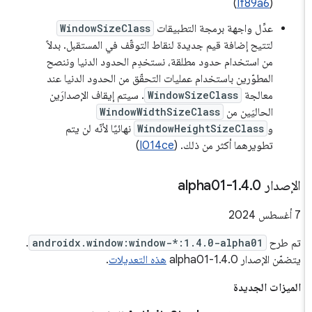
)
If89a6
(
عدِّل واجهة برمجة التطبيقات
WindowSizeClass
لتتيح إضافة قيم جديدة لنقاط التوقّف في المستقبل. بدلاً
من استخدام حدود مطلقة، نستخدِم الحدود الدنيا وننصح
المطوّرين باستخدام عمليات التحقّق من الحدود الدنيا عند
معالجة
WindowSizeClass
. سيتم إيقاف الإصدارَين
الحاليَين من
WindowWidthSizeClass
و
WindowHeightSizeClass
نهائيًا لأنّه لن يتم
تطويرهما أكثر من ذلك. (
I014ce
)
الإصدار 1
0-alpha01
.
4
.
‫7 أغسطس 2024
تم طرح
androidx.window:window-*:1.4.0-alpha01
.
يتضمّن الإصدار 1.4.0-alpha01
هذه التعديلات
.
الميزات الجديدة