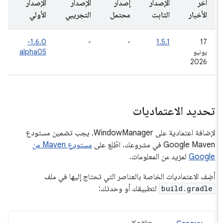
آخر
الإصدار
إصدار
الإصدار
الإصدار
الأخبار
الثابت
محتمل
التجريبي
الأولي
1.6.0-
-
-
1.5.1
‫17
يونيو
alpha05
2026
تحديد الاعتماديات
لإضافة اعتمادية على WindowManager، يجب تضمين مستودع
Google Maven في مشروعك. اطّلِع على
مستودع Maven من
Google
لمزيد من المعلومات.
أضِف الاعتماديات الخاصة بالعناصر التي تحتاج إليها في ملف
build.gradle
لتطبيقك أو وحدتك: