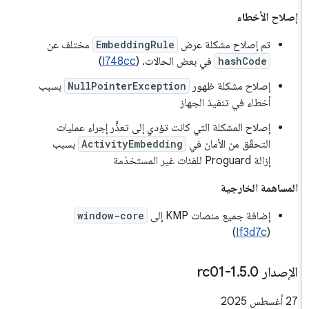
إصلاح الأخطاء
تم إصلاح مشكلة عرض
EmbeddingRule
مختلف عن
hashCode
في بعض الحالات. (
I748cc
)
إصلاح مشكلة ظهور
NullPointerException
بسبب
أخطاء في تنفيذ الجهاز
إصلاح المشكلة التي كانت تؤدي إلى تعذُّر إجراء عمليات
التحقّق من الأمان في
ActivityEmbedding
بسبب
إزالة Proguard للفئات غير المستخدَمة
المساهمة الخارجية
إضافة جميع منصات KMP إلى
window-core
)
If3d7c
(
الإصدار 1
0-rc01
.
5
.
‫27 أغسطس 2025