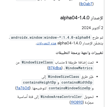
)
Ib0ab7
(
الإصدار 1
0-alpha04
.
4
.
‫2 أكتوبر 2024
تم طرح
androidx.window:window-*:1.4.0-alpha04
.
يتضمّن الإصدار 1.4.0-alpha04
هذه التعديلات
.
تغييرات واجهة برمجة التطبيقات
تمت إضافة طريقة لاحتساب
WindowSizeClass
من
)
874dba
. (
WindowMetrics
غيِّر طرق
WindowSizeClass
إلى
containsWidthDp
و
containsHeightDp
و
containsWindowSizeDp
لتوضيحها. (
fa760d
)
تحويل
WindowAreaController
إلى فئة أساسية
مجرّدة (
I90893
)