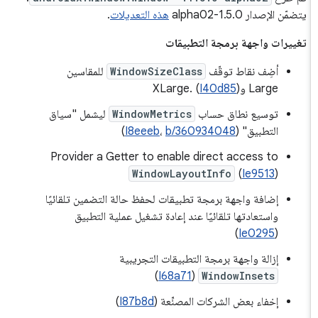
يتضمّن الإصدار 1.5.0-alpha02
هذه التعديلات
.
تغييرات واجهة برمجة التطبيقات
أضِف نقاط توقّف
WindowSizeClass
للمقاسين
Large وXLarge. (
)
I40d85
توسيع نطاق حساب
WindowMetrics
ليشمل "سياق
التطبيق" (
b/360934048
،
I8eeeb
)
Provider a Getter to enable direct access to
WindowLayoutInfo
(
Ie9513
)
إضافة واجهة برمجة تطبيقات لحفظ حالة التضمين تلقائيًا
واستعادتها تلقائيًا عند إعادة تشغيل عملية التطبيق
)
Ie0295
(
إزالة واجهة برمجة التطبيقات التجريبية
)
I68a71
(
WindowInsets
إخفاء بعض الشركات المصنِّعة (
I87b8d
)