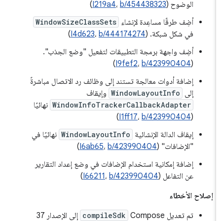
الوضوح (
b/454438323
،
I219a4
)
أضِف طرقًا مساعِدة لإنشاء
WindowSizeClassSets
في شكل شبكة. (
b/444174274
،
I4d623
)
أضِف واجهة برمجة التطبيقات لتفعيل "وضع الجذب".
)
I9fef2
،
b/423990404
(
إضافة أدوات معالجة تستند إلى وظائف رد الاتصال مباشرةً
إلى
WindowLayoutInfo
وإيقاف
WindowInfoTrackerCallbackAdapter
نهائيًا
)
I1ff17
،
b/423990404
(
إيقاف الدالة الإنشائية
WindowLayoutInfo
نهائيًا في
"الإضافات" (
b/423990404
،
I6ab65
)
إضافة إمكانية استخدام الإضافات في وضع إعداد التقارير
عن التفاعل (
b/423990404
،
I66211
)
إصلاح الأخطاء
تم تعديل Compose
compileSdk
إلى الإصدار 37