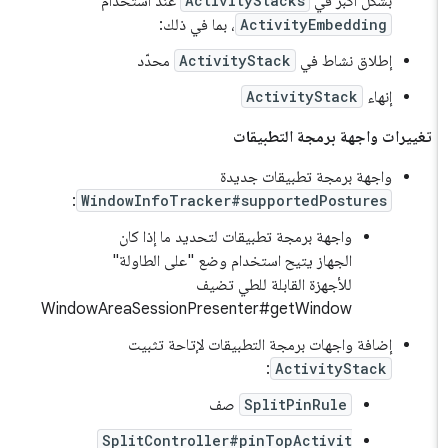
بشكل أكبر في
ActivityStacks
عند استخدام
ActivityEmbedding
، بما في ذلك:
إطلاق نشاط في
ActivityStack
محدّد
إنهاء
ActivityStack
تغييرات واجهة برمجة التطبيقات
واجهة برمجة تطبيقات جديدة
:
WindowInfoTracker#supportedPostures
واجهة برمجة تطبيقات لتحديد ما إذا كان
الجهاز يتيح استخدام وضع "على الطاولة"
للأجهزة القابلة للطي تضيف
WindowAreaSessionPresenter#getWindow
إضافة واجهات برمجة التطبيقات لإتاحة تثبيت
:
ActivityStack
SplitPinRule
صف
SplitController#pinTopActivit