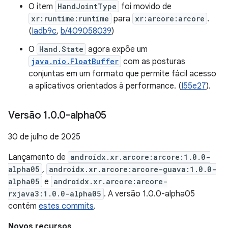
O item
HandJointType
foi movido de
xr:runtime:runtime
para
xr:arcore:arcore
.
(
Iadb9c
,
b/409058039
)
O
Hand.State
agora expõe um
java.nio.FloatBuffer
com as posturas
conjuntas em um formato que permite fácil acesso
a aplicativos orientados à performance. (
I55e27
).
Versão 1
.
0
.
0-alpha05
30 de julho de 2025
Lançamento de
androidx.xr.arcore:arcore:1.0.0-
alpha05
,
androidx.xr.arcore:arcore-guava:1.0.0-
alpha05
e
androidx.xr.arcore:arcore-
rxjava3:1.0.0-alpha05
. A versão 1.0.0-alpha05
contém
estes commits
.
Novos recursos