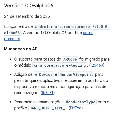
Versão 1
.
0
.
0-alpha06
24 de setembro de 2025
Lançamento de
androidx.xr.arcore:arcore-*:1.0.0-
alpha06
. A versão 1.0.0-alpha06 contém
estes
commits
.
Mudanças na API
O suporte para testes de
ARCore
foi migrado para
o módulo
xr:arcore:arcore-testing
. (
I25469
)
Adição de
ArDevice
e
RenderViewpoint
para
permitir que os aplicativos recuperem a postura do
dispositivo e mostrem a configuração para fins de
renderização. (
Ib7e3f
).
Renomeie as enumerações
HandJointType
com o
prefixo
HAND_JOINT_TYPE_
. (
I3f7cd
).