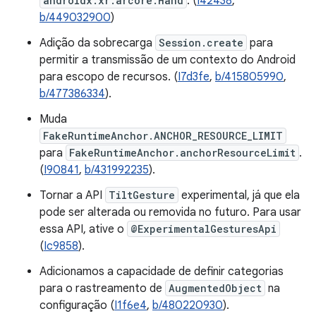
androidx.xr.arcore.Hand
. (
I42438
,
b/449032900
)
Adição da sobrecarga
Session.create
para
permitir a transmissão de um contexto do Android
para escopo de recursos. (
I7d3fe
,
b/415805990
,
b/477386334
).
Muda
FakeRuntimeAnchor.ANCHOR_RESOURCE_LIMIT
para
FakeRuntimeAnchor.anchorResourceLimit
.
(
I90841
,
b/431992235
).
Tornar a API
TiltGesture
experimental, já que ela
pode ser alterada ou removida no futuro. Para usar
essa API, ative o
@ExperimentalGesturesApi
(
Ic9858
).
Adicionamos a capacidade de definir categorias
para o rastreamento de
AugmentedObject
na
configuração (
I1f6e4
,
b/480220930
).