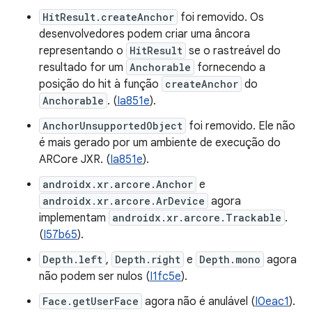
HitResult.createAnchor
foi removido. Os
desenvolvedores podem criar uma âncora
representando o
HitResult
se o rastreável do
resultado for um
Anchorable
fornecendo a
posição do hit à função
createAnchor
do
Anchorable
. (
Ia851e
).
AnchorUnsupportedObject
foi removido. Ele não
é mais gerado por um ambiente de execução do
ARCore JXR. (
Ia851e
).
androidx.xr.arcore.Anchor
e
androidx.xr.arcore.ArDevice
agora
implementam
androidx.xr.arcore.Trackable
.
(
I57b65
).
Depth.left
,
Depth.right
e
Depth.mono
agora
não podem ser nulos (
I1fc5e
).
Face.getUserFace
agora não é anulável (
I0eac1
).