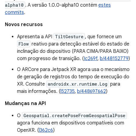
alpha10
. A versão 1.0.0-alpha10 contém
estes
commits
.
Novos recursos
Apresenta a API
TiltGesture
, que fornece um
Flow
reativo para detecção estável do estado de
inclinação do dispositivo (PARA CIMA/PARA BAIXO)
com progresso de transição. (
Ic269f
,
b/448152779
)
O ARCore para Jetpack XR agora usa o mecanismo
de geração de registros do tempo de execução do
XR. Consulte
androidx.xr.runtime.Log
para
mais informações. (
l52735
,
b/448697662
)
Mudanças na API
O
Geospatial.createPoseFromGeospatialPose
agora funciona em dispositivos compatíveis com
OpenXR. (
l362c6
)