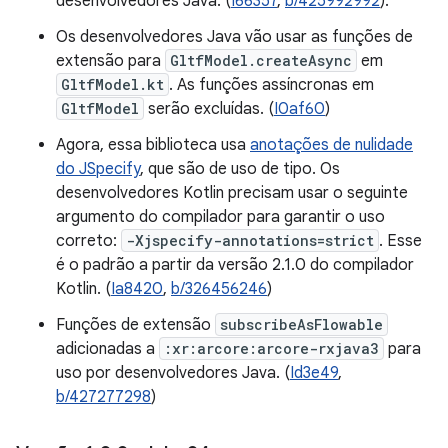
desenvolvedores Java. (
I66357
,
b/425992992
).
Os desenvolvedores Java vão usar as funções de
extensão para
GltfModel.createAsync
em
GltfModel.kt
. As funções assíncronas em
GltfModel
serão excluídas. (
I0af60
)
Agora, essa biblioteca usa
anotações de nulidade
do JSpecify
, que são de uso de tipo. Os
desenvolvedores Kotlin precisam usar o seguinte
argumento do compilador para garantir o uso
correto:
-Xjspecify-annotations=strict
. Esse
é o padrão a partir da versão 2.1.0 do compilador
Kotlin. (
Ia8420
,
b/326456246
)
Funções de extensão
subscribeAsFlowable
adicionadas a
:xr:arcore:arcore-rxjava3
para
uso por desenvolvedores Java. (
Id3e49
,
b/427277298
)