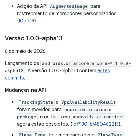
Adição da API
AugmentedImage
para
rastreamento de marcadores personalizados
(
I0cf09
)
Versão 1
.
0
.
0-alpha13
6 de maio de 2026
Lançamento de
androidx.xr.arcore:arcore-*:1.0.0-
alpha13
. A versão 1.0.0-alpha13 contém
estes
commits
.
Mudanças na API
TrackingState
e
VpsAvailabilityResult
foram movidos para
androidx.xr.arcore
package
, e os tipos em
androidx.xr.runtime
agora estão obsoletos. (
Ic7930
,
b/480462213
).
Plane.Type
foi renomeado como
PlaneType