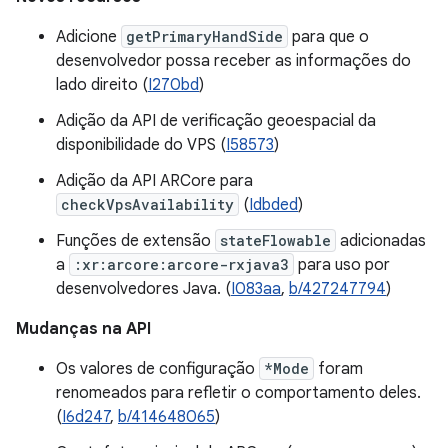
Adicione
getPrimaryHandSide
para que o
desenvolvedor possa receber as informações do
lado direito (
I270bd
)
Adição da API de verificação geoespacial da
disponibilidade do VPS (
I58573
)
Adição da API ARCore para
checkVpsAvailability
(
Idbded
)
Funções de extensão
stateFlowable
adicionadas
a
:xr:arcore:arcore-rxjava3
para uso por
desenvolvedores Java. (
I083aa
,
b/427247794
)
Mudanças na API
Os valores de configuração
*Mode
foram
renomeados para refletir o comportamento deles.
(
I6d247
,
b/414648065
)