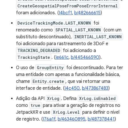
CreateGeospatialPoseFromPoseErrorInternal
foram adicionados. (
I4bcf1
,
b/482666615
)
DeviceTrackingMode.LAST_KNOWN
foi
renomeado como
SPATIAL_LAST_KNOWN
(com um
substituto descontinuado),
INERTIAL_LAST_KNOWN
foi adicionado para rastreamento de 3DoF e
TRACKING_DEGRADED
foi adicionado a
TrackingState
. (
Ie661c
,
b/445466590
).
O uso de
GroupEntity
foi descontinuado. Para ter
uma entidade com apenas a funcionalidade básica,
chame
Entity.create
, que vai retornar uma
interface de entidade. (
I4c450
,
b/473867483
)
Adição da API
XrLog
. Defina
XrLog.isEnabled
como
true
para ativar a geração de registros no
JetpackXR e use
XrLog.Level
para definir o nível
de registro. (
I76a1f
,
b/463460895
,
b/487378441
)