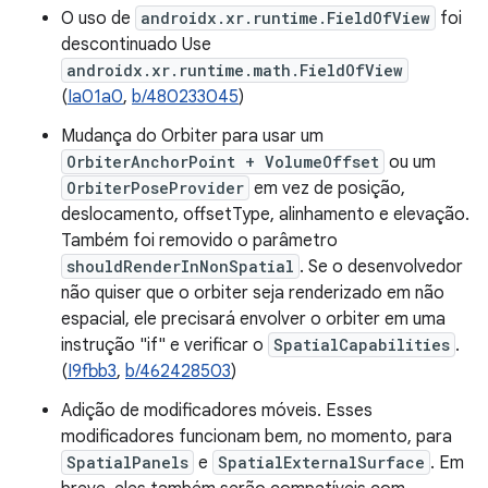
O uso de
androidx.xr.runtime.FieldOfView
foi
descontinuado Use
androidx.xr.runtime.math.FieldOfView
(
Ia01a0
,
b/480233045
)
Mudança do Orbiter para usar um
OrbiterAnchorPoint + VolumeOffset
ou um
OrbiterPoseProvider
em vez de posição,
deslocamento, offsetType, alinhamento e elevação.
Também foi removido o parâmetro
shouldRenderInNonSpatial
. Se o desenvolvedor
não quiser que o orbiter seja renderizado em não
espacial, ele precisará envolver o orbiter em uma
instrução "if" e verificar o
SpatialCapabilities
.
(
I9fbb3
,
b/462428503
)
Adição de modificadores móveis. Esses
modificadores funcionam bem, no momento, para
SpatialPanels
e
SpatialExternalSurface
. Em