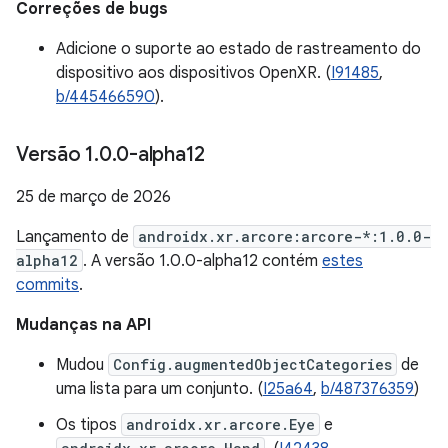
Correções de bugs
Adicione o suporte ao estado de rastreamento do
dispositivo aos dispositivos OpenXR. (
I91485
,
b/445466590
).
Versão 1
.
0
.
0-alpha12
25 de março de 2026
Lançamento de
androidx.xr.arcore:arcore-*:1.0.0-
alpha12
. A versão 1.0.0-alpha12 contém
estes
commits
.
Mudanças na API
Mudou
Config.augmentedObjectCategories
de
uma lista para um conjunto. (
I25a64
,
b/487376359
)
Os tipos
androidx.xr.arcore.Eye
e