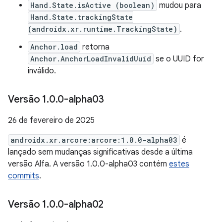
Hand.State.isActive (boolean)
mudou para
Hand.State.trackingState
(androidx.xr.runtime.TrackingState)
.
Anchor.load
retorna
Anchor.AnchorLoadInvalidUuid
se o UUID for
inválido.
Versão 1
.
0
.
0-alpha03
26 de fevereiro de 2025
androidx.xr.arcore:arcore:1.0.0-alpha03
é
lançado sem mudanças significativas desde a última
versão Alfa. A versão 1.0.0-alpha03 contém
estes
commits
.
Versão 1
.
0
.
0-alpha02