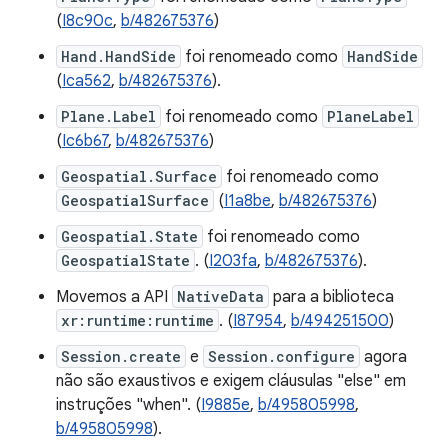
(
I8c90c
,
b/482675376
)
Hand.HandSide
foi renomeado como
HandSide
(
Ica562
,
b/482675376
).
Plane.Label
foi renomeado como
PlaneLabel
(
Ic6b67
,
b/482675376
)
Geospatial.Surface
foi renomeado como
GeospatialSurface
(
I1a8be
,
b/482675376
)
Geospatial.State
foi renomeado como
GeospatialState
. (
I203fa
,
b/482675376
).
Movemos a API
NativeData
para a biblioteca
xr:runtime:runtime
. (
I87954
,
b/494251500
)
Session.create
e
Session.configure
agora
não são exaustivos e exigem cláusulas "else" em
instruções "when". (
I9885e
,
b/495805998
,
b/495805998
).