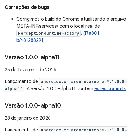
Correções de bugs
Corrigimos o build do Chrome atualizando o arquivo
META-INF/services/ com o local real de
PerceptionRuntimeFactory
. (
I7a801
,
b/481288291
)
Versão 1
.
0
.
0-alpha11
25 de fevereiro de 2026
Lançamento de
androidx.xr.arcore:arcore-*:1.0.0-
alpha11
. A versão 1.0.0-alpha11 contém
estes commits
.
Versão 1
.
0
.
0-alpha10
28 de janeiro de 2026
Lançamento de
androidx.xr.arcore:arcore-*:1.0.0-