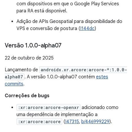
com dispositivos em que o Google Play Services
para RA está disponível.
Adição de APIs Geospatial para disponibilidade do
VPS e conversão de postura (
I144dc
)
Versão 1
.
0
.
0-alpha07
22 de outubro de 2025
Lançamento de
androidx.xr.arcore:arcore-*:1.0.0-
alpha07
. A versão 1.0.0-alpha07 contém
estes
commits
.
Correções de bugs
:xr:arcore:arcore-openxr
adicionado como
uma dependência de implementação a
:xr:arcore:arcore
(
I47315
,
b/446999229
).