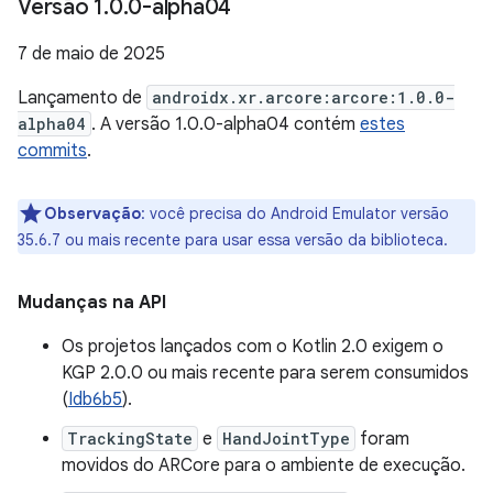
Versão 1
.
0
.
0-alpha04
7 de maio de 2025
Lançamento de
androidx.xr.arcore:arcore:1.0.0-
alpha04
. A versão 1.0.0-alpha04 contém
estes
commits
.
Observação
:
você precisa do Android Emulator versão
35.6.7 ou mais recente para usar essa versão da biblioteca.
Mudanças na API
Os projetos lançados com o Kotlin 2.0 exigem o
KGP 2.0.0 ou mais recente para serem consumidos
(
Idb6b5
).
TrackingState
e
HandJointType
foram
movidos do ARCore para o ambiente de execução.