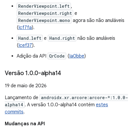
RenderViewpoint.left
,
RenderViewpoint.right
e
RenderViewpoint.mono
agora são não anuláveis
(
Icf7fa
).
Hand.left
e
Hand.right
não são anuláveis
(
Icef37
).
Adição da API
QrCode
(
Ia0bbe
)
Versão 1
.
0
.
0-alpha14
19 de maio de 2026
Lançamento de
androidx.xr.arcore:arcore-*:1.0.0-
alpha14
. A versão 1.0.0-alpha14 contém
estes
commits
.
Mudanças na API