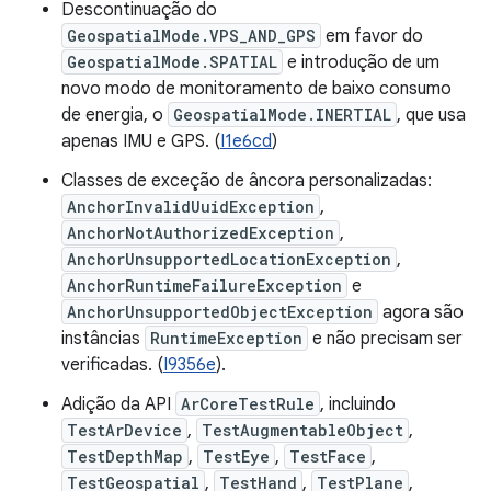
Descontinuação do
GeospatialMode.VPS_AND_GPS
em favor do
GeospatialMode.SPATIAL
e introdução de um
novo modo de monitoramento de baixo consumo
de energia, o
GeospatialMode.INERTIAL
, que usa
apenas IMU e GPS. (
I1e6cd
)
Classes de exceção de âncora personalizadas:
AnchorInvalidUuidException
,
AnchorNotAuthorizedException
,
AnchorUnsupportedLocationException
,
AnchorRuntimeFailureException
e
AnchorUnsupportedObjectException
agora são
instâncias
RuntimeException
e não precisam ser
verificadas. (
I9356e
).
Adição da API
ArCoreTestRule
, incluindo
TestArDevice
,
TestAugmentableObject
,
TestDepthMap
,
TestEye
,
TestFace
,
TestGeospatial
,
TestHand
,
TestPlane
,