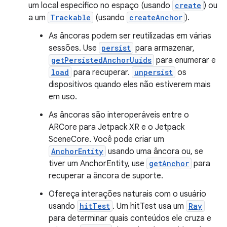
um local específico no espaço (usando
create
) ou
a um
Trackable
(usando
createAnchor
).
As âncoras podem ser reutilizadas em várias
sessões. Use
persist
para armazenar,
getPersistedAnchorUuids
para enumerar e
load
para recuperar.
unpersist
os
dispositivos quando eles não estiverem mais
em uso.
As âncoras são interoperáveis entre o
ARCore para Jetpack XR e o Jetpack
SceneCore. Você pode criar um
AnchorEntity
usando uma âncora ou, se
tiver um AnchorEntity, use
getAnchor
para
recuperar a âncora de suporte.
Ofereça interações naturais com o usuário
usando
hitTest
. Um hitTest usa um
Ray
para determinar quais conteúdos ele cruza e