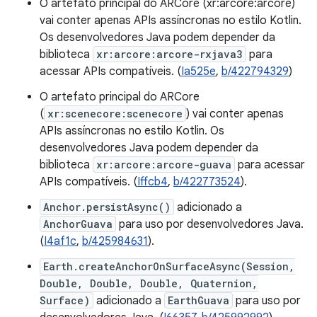
O artefato principal do ARCore (xr:arcore:arcore)
vai conter apenas APIs assíncronas no estilo Kotlin.
Os desenvolvedores Java podem depender da
biblioteca
xr:arcore:arcore-rxjava3
para
acessar APIs compatíveis. (
Ia525e
,
b/422794329
)
O artefato principal do ARCore
(
xr:scenecore:scenecore
) vai conter apenas
APIs assíncronas no estilo Kotlin. Os
desenvolvedores Java podem depender da
biblioteca
xr:arcore:arcore-guava
para acessar
APIs compatíveis. (
Iffcb4
,
b/422773524
).
Anchor.persistAsync()
adicionado a
AnchorGuava
para uso por desenvolvedores Java.
(
I4af1c
,
b/425984631
).
Earth.createAnchorOnSurfaceAsync(Session,
Double, Double, Double, Quaternion,
Surface)
adicionado a
EarthGuava
para uso por