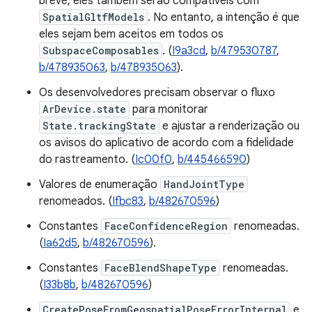
breve, eles também serão compatíveis com
SpatialGltfModels
. No entanto, a intenção é que
eles sejam bem aceitos em todos os
SubspaceComposables
. (
I9a3cd
,
b/479530787
,
b/478935063
,
b/478935063
).
Os desenvolvedores precisam observar o fluxo
ArDevice.state
para monitorar
State.trackingState
e ajustar a renderização ou
os avisos do aplicativo de acordo com a fidelidade
do rastreamento. (
Ic00f0
,
b/445466590
)
Valores de enumeração
HandJointType
renomeados. (
Ifbc83
,
b/482670596
)
Constantes
FaceConfidenceRegion
renomeadas.
(
Ia62d5
,
b/482670596
).
Constantes
FaceBlendShapeType
renomeadas.
(
I33b8b
,
b/482670596
)
CreatePoseFromGeospatialPoseErrorInternal
e