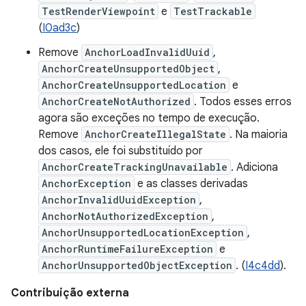
TestRenderViewpoint
e
TestTrackable
(
I0ad3c
)
Remove
AnchorLoadInvalidUuid
,
AnchorCreateUnsupportedObject
,
AnchorCreateUnsupportedLocation
e
AnchorCreateNotAuthorized
. Todos esses erros
agora são exceções no tempo de execução.
Remove
AnchorCreateIllegalState
. Na maioria
dos casos, ele foi substituído por
AnchorCreateTrackingUnavailable
. Adiciona
AnchorException
e as classes derivadas
AnchorInvalidUuidException
,
AnchorNotAuthorizedException
,
AnchorUnsupportedLocationException
,
AnchorRuntimeFailureException
e
AnchorUnsupportedObjectException
. (
I4c4dd
).
Contribuição externa