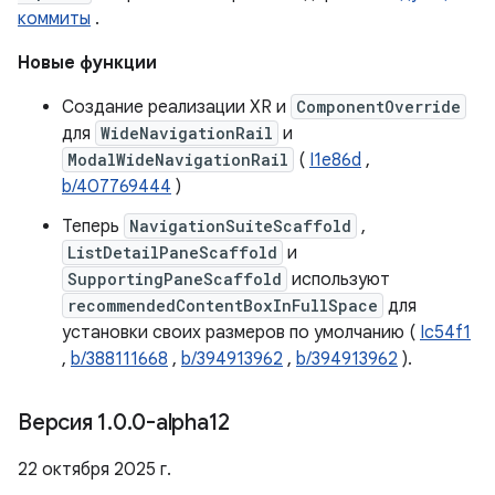
коммиты
.
Новые функции
Создание реализации XR и
ComponentOverride
для
WideNavigationRail
и
ModalWideNavigationRail
(
I1e86d
,
b/407769444
)
Теперь
NavigationSuiteScaffold
,
ListDetailPaneScaffold
и
SupportingPaneScaffold
используют
recommendedContentBoxInFullSpace
для
установки своих размеров по умолчанию (
Ic54f1
,
b/388111668
,
b/394913962
,
b/394913962
).
Версия 1
.
0
.
0-alpha12
22 октября 2025 г.