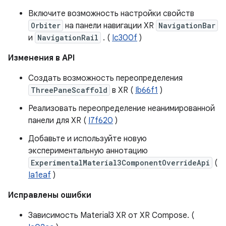
Включите возможность настройки свойств
Orbiter
на панели навигации XR
NavigationBar
и
NavigationRail
. (
Ic300f
)
Изменения в API
Создать возможность переопределения
ThreePaneScaffold
в XR (
Ib66f1
)
Реализовать переопределение неанимированной
панели для XR (
I7f620
)
Добавьте и используйте новую
экспериментальную аннотацию
ExperimentalMaterial3ComponentOverrideApi
(
Ia1eaf
)
Исправлены ошибки
Зависимость Material3 XR от XR Compose. (