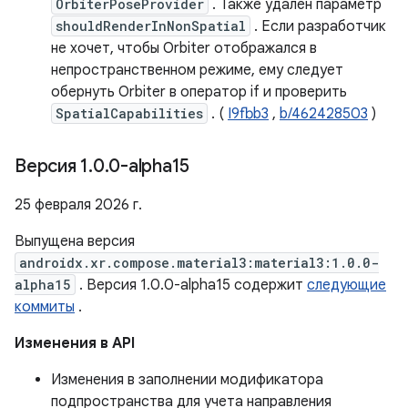
OrbiterPoseProvider
. Также удален параметр
shouldRenderInNonSpatial
. Если разработчик
не хочет, чтобы Orbiter отображался в
непространственном режиме, ему следует
обернуть Orbiter в оператор if и проверить
SpatialCapabilities
. (
I9fbb3
,
b/462428503
)
Версия 1
.
0
.
0-alpha15
25 февраля 2026 г.
Выпущена версия
androidx.xr.compose.material3:material3:1.0.0-
alpha15
. Версия 1.0.0-alpha15 содержит
следующие
коммиты
.
Изменения в API
Изменения в заполнении модификатора
подпространства для учета направления