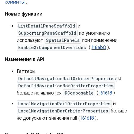
коммиты
.
Новые функции
ListDetailPaneScaffold
и
SupportingPaneScaffold
по умолчанию
используют
SpatialPanels
при применении
EnableXrComponentOverrides
(
I166b0
).
Изменения в API
Геттеры
DefaultNavigationRailOrbiterProperties
и
DefaultNavigationBarOrbiterProperties
больше не являются
@Composable
(
I61618
)
LocalNavigationRailOrbiterProperties
и
LocalNavigationBarOrbiterProperties
больше
не допускают значения null (
I61618
).