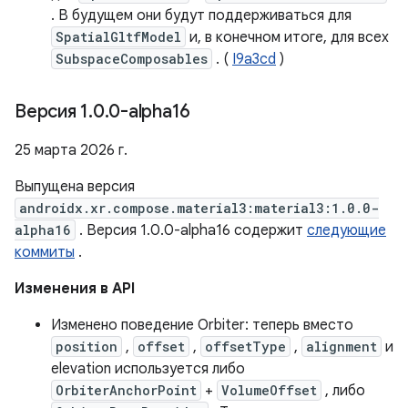
. В будущем они будут поддерживаться для
SpatialGltfModel
и, в конечном итоге, для всех
SubspaceComposables
. (
I9a3cd
)
Версия 1
.
0
.
0-alpha16
25 марта 2026 г.
Выпущена версия
androidx.xr.compose.material3:material3:1.0.0-
alpha16
. Версия 1.0.0-alpha16 содержит
следующие
коммиты
.
Изменения в API
Изменено поведение Orbiter: теперь вместо
position
,
offset
,
offsetType
,
alignment
и
elevation используется либо
OrbiterAnchorPoint
+
VolumeOffset
, либо