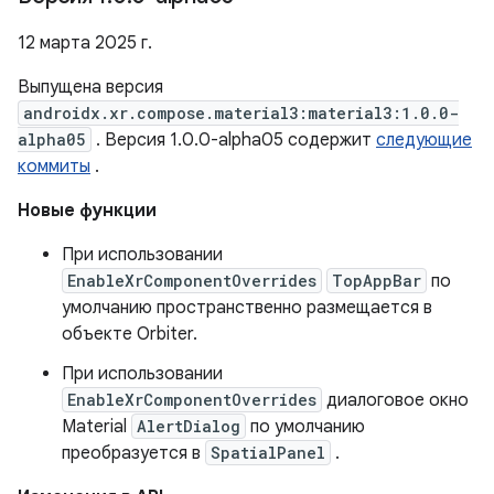
12 марта 2025 г.
Выпущена версия
androidx.xr.compose.material3:material3:1.0.0-
alpha05
. Версия 1.0.0-alpha05 содержит
следующие
коммиты
.
Новые функции
При использовании
EnableXrComponentOverrides
TopAppBar
по
умолчанию пространственно размещается в
объекте Orbiter.
При использовании
EnableXrComponentOverrides
диалоговое окно
Material
AlertDialog
по умолчанию
преобразуется в
SpatialPanel
.