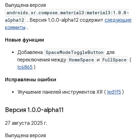
Выпущена версия
androidx.xr.compose.material3:material3:1.0.0-
alpha12
. Версия 1.0.0-alpha12 содержит
следующие
коммиты
.
Новые функции
Добавлена
SpaceModeToggleButton
для
переключения между
HomeSpace
и
FullSpace
(
Ic6865
)
Исправлены ошибки
Улучшение панелей инструментов XR (
Ied1f5
)
Версия 1
.
0
.
0-alpha11
27 августа 2025 г.
Выпущена версия