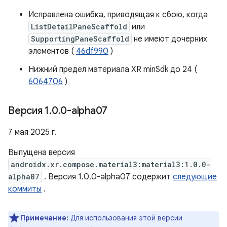
Исправлена ​​ошибка, приводящая к сбою, когда
ListDetailPaneScaffold
или
SupportingPaneScaffold
не имеют дочерних
элементов (
46df990
)
Нижний предел материала XR minSdk до 24 (
6064706
)
Версия 1
.
0
.
0-alpha07
7 мая 2025 г.
Выпущена версия
androidx.xr.compose.material3:material3:1.0.0-
alpha07
. Версия 1.0.0-alpha07 содержит
следующие
коммиты
.
Примечание:
Для использования этой версии