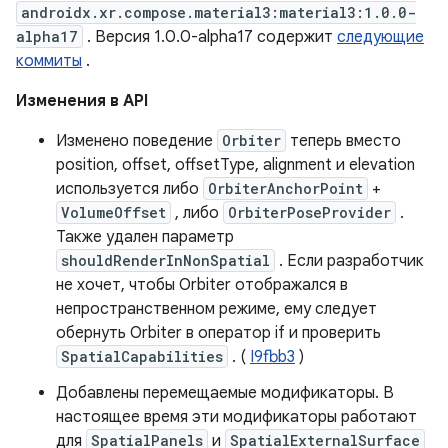
androidx.xr.compose.material3:material3:1.0.0-
alpha17
. Версия 1.0.0-alpha17 содержит
следующие
коммиты
.
Изменения в API
Изменено поведение
Orbiter
теперь вместо
position, offset, offsetType, alignment и elevation
используется либо
OrbiterAnchorPoint
+
VolumeOffset
, либо
OrbiterPoseProvider
.
Также удален параметр
shouldRenderInNonSpatial
. Если разработчик
не хочет, чтобы Orbiter отображался в
непространственном режиме, ему следует
обернуть Orbiter в оператор if и проверить
SpatialCapabilities
. (
I9fbb3
)
Добавлены перемещаемые модификаторы. В
настоящее время эти модификаторы работают
для
SpatialPanels
и
SpatialExternalSurface