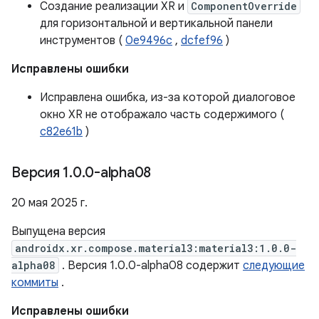
Создание реализации XR и
ComponentOverride
для горизонтальной и вертикальной панели
инструментов (
0e9496c
,
dcfef96
)
Исправлены ошибки
Исправлена ​​ошибка, из-за которой диалоговое
окно XR не отображало часть содержимого (
c82e61b
)
Версия 1
.
0
.
0-alpha08
20 мая 2025 г.
Выпущена версия
androidx.xr.compose.material3:material3:1.0.0-
alpha08
. Версия 1.0.0-alpha08 содержит
следующие
коммиты
.
Исправлены ошибки