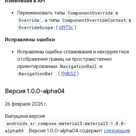
Изменения в API
Переименовать типы
ComponentOverride
в
Override
, а типы
ComponentOverrideContext
в
OverrideScope
(
Id973c
)
Исправлены ошибки
Исправлены ошибки сглаживания и некорректное
отображение границ на пространственно
ориентированных
NavigationRail
и
NavigationBar
. (
I9db52
)
Версия 1
.
0
.
0-alpha04
26 февраля 2025 г.
Выпущена версия
androidx.xr.compose.material3:material3:1.0.0-
alpha04
. Версия 1.0.0-alpha04 содержит
следующие