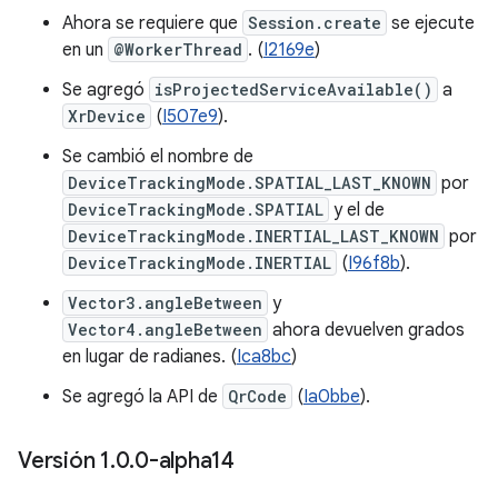
Ahora se requiere que
Session.create
se ejecute
en un
@WorkerThread
. (
I2169e
)
Se agregó
isProjectedServiceAvailable()
a
XrDevice
(
I507e9
).
Se cambió el nombre de
DeviceTrackingMode.SPATIAL_LAST_KNOWN
por
DeviceTrackingMode.SPATIAL
y el de
DeviceTrackingMode.INERTIAL_LAST_KNOWN
por
DeviceTrackingMode.INERTIAL
(
I96f8b
).
Vector3.angleBetween
y
Vector4.angleBetween
ahora devuelven grados
en lugar de radianes. (
Ica8bc
)
Se agregó la API de
QrCode
(
Ia0bbe
).
Versión 1
.
0
.
0-alpha14