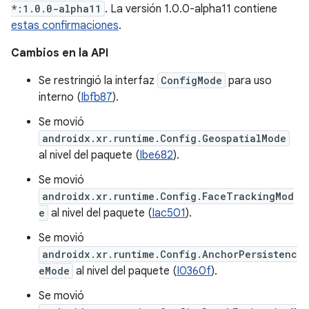
*:1.0.0-alpha11
. La versión 1.0.0-alpha11 contiene
estas confirmaciones
.
Cambios en la API
Se restringió la interfaz
ConfigMode
para uso
interno (
Ibfb87
).
Se movió
androidx.xr.runtime.Config.GeospatialMode
al nivel del paquete (
Ibe682
).
Se movió
androidx.xr.runtime.Config.FaceTrackingMod
e
al nivel del paquete (
Iac501
).
Se movió
androidx.xr.runtime.Config.AnchorPersistenc
eMode
al nivel del paquete (
I0360f
).
Se movió