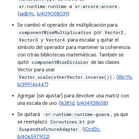
xr:runtime:runtime
a
xr:arcore:arcore
.
(
Iadb9c
,
b/409058039
)
Se cambió el operador de multiplicación para
componentWiseMultiplication
por
Vector2
,
Vector3
y
Vector4
para escalar y quitar el
símbolo del operador para mantener la coherencia
con otras bibliotecas matemáticas. También se
quitó
componentWiseDivision
de las clases
Vector para usar
Vector.scale(otherVector.inverse())
. (
I8e1f6
,
b/399146447
)
Agregar [sin ajustar] para devolver una matriz con
una escala de uno (
I6381d
,
b/434928658
)
Se quitará
:xr:runtime:runtime-guava
, ya que
se reemplazó
Coroutines.kt
por
SuspendtoFutureAdapter
. (
I0cd3c
,
b/406597902
)