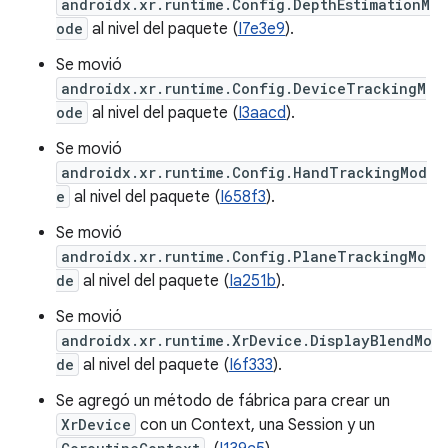
androidx.xr.runtime.Config.DepthEstimationM
ode
al nivel del paquete (
I7e3e9
).
Se movió
androidx.xr.runtime.Config.DeviceTrackingM
ode
al nivel del paquete (
I3aacd
).
Se movió
androidx.xr.runtime.Config.HandTrackingMod
e
al nivel del paquete (
I658f3
).
Se movió
androidx.xr.runtime.Config.PlaneTrackingMo
de
al nivel del paquete (
Ia251b
).
Se movió
androidx.xr.runtime.XrDevice.DisplayBlendMo
de
al nivel del paquete (
I6f333
).
Se agregó un método de fábrica para crear un
XrDevice
con un Context, una Session y un