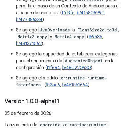
permitir el paso de un Contexto de Android para el
alcance de recursos. (
I7d3fe
,
b/415805990
,
b/477386334
)
Se agregó
JvmOverloads
a
FloatSize2d.to3d
,
Matrix3.copy
y
Matrix4.copy
(
I69586
,
b/481371562
).
Se agregó la capacidad de establecer categorías
para el seguimiento de
AugmentedObject
en la
configuración (
I1f6e4
,
b/480220930
).
Se agregó el módulo
xr:runtime:runtime-
interfaces
. (
I52ac6
,
b/461561664
)
Versión 1
.
0
.
0-alpha11
25 de febrero de 2026
Lanzamiento de
androidx.xr.runtime:runtime-