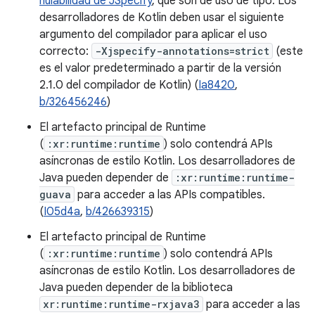
nulabilidad de JSpecify
, que son de uso de tipo. Los
desarrolladores de Kotlin deben usar el siguiente
argumento del compilador para aplicar el uso
correcto:
-Xjspecify-annotations=strict
(este
es el valor predeterminado a partir de la versión
2.1.0 del compilador de Kotlin) (
Ia8420
,
b/326456246
)
El artefacto principal de Runtime
(
:xr:runtime:runtime
) solo contendrá APIs
asíncronas de estilo Kotlin. Los desarrolladores de
Java pueden depender de
:xr:runtime:runtime-
guava
para acceder a las APIs compatibles.
(
I05d4a
,
b/426639315
)
El artefacto principal de Runtime
(
:xr:runtime:runtime
) solo contendrá APIs
asíncronas de estilo Kotlin. Los desarrolladores de
Java pueden depender de la biblioteca
xr:runtime:runtime-rxjava3
para acceder a las