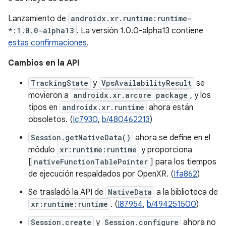
Lanzamiento de
androidx.xr.runtime:runtime-
*:1.0.0-alpha13
. La versión 1.0.0-alpha13 contiene
estas confirmaciones
.
Cambios en la API
TrackingState
y
VpsAvailabilityResult
se
movieron a
androidx.xr.arcore package
, y los
tipos en
androidx.xr.runtime
ahora están
obsoletos. (
Ic7930
,
b/480462213
)
Session.getNativeData()
ahora se define en el
módulo
xr:runtime:runtime
y proporciona
[
nativeFunctionTablePointer
] para los tiempos
de ejecución respaldados por OpenXR. (
Ifa862
)
Se trasladó la API de
NativeData
a la biblioteca de
xr:runtime:runtime
. (
I87954
,
b/494251500
)
Session.create
y
Session.configure
ahora no