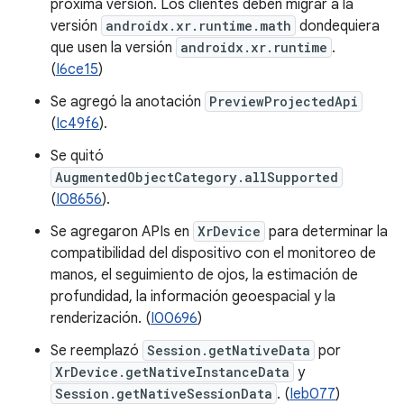
próxima versión. Los clientes deben migrar a la
versión
androidx.xr.runtime.math
dondequiera
que usen la versión
androidx.xr.runtime
.
(
I6ce15
)
Se agregó la anotación
PreviewProjectedApi
(
Ic49f6
).
Se quitó
AugmentedObjectCategory.allSupported
(
I08656
).
Se agregaron APIs en
XrDevice
para determinar la
compatibilidad del dispositivo con el monitoreo de
manos, el seguimiento de ojos, la estimación de
profundidad, la información geoespacial y la
renderización. (
I00696
)
Se reemplazó
Session.getNativeData
por
XrDevice.getNativeInstanceData
y
Session.getNativeSessionData
. (
Ieb077
)