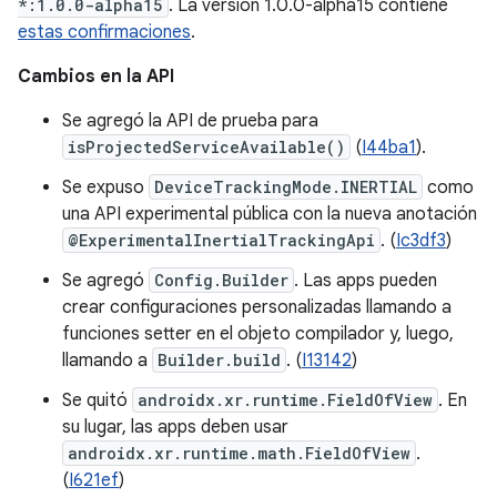
*:1.0.0-alpha15
. La versión 1.0.0-alpha15 contiene
estas confirmaciones
.
Cambios en la API
Se agregó la API de prueba para
isProjectedServiceAvailable()
(
I44ba1
).
Se expuso
DeviceTrackingMode.INERTIAL
como
una API experimental pública con la nueva anotación
@ExperimentalInertialTrackingApi
. (
Ic3df3
)
Se agregó
Config.Builder
. Las apps pueden
crear configuraciones personalizadas llamando a
funciones setter en el objeto compilador y, luego,
llamando a
Builder.build
. (
I13142
)
Se quitó
androidx.xr.runtime.FieldOfView
. En
su lugar, las apps deben usar
androidx.xr.runtime.math.FieldOfView
.
(
I621ef
)