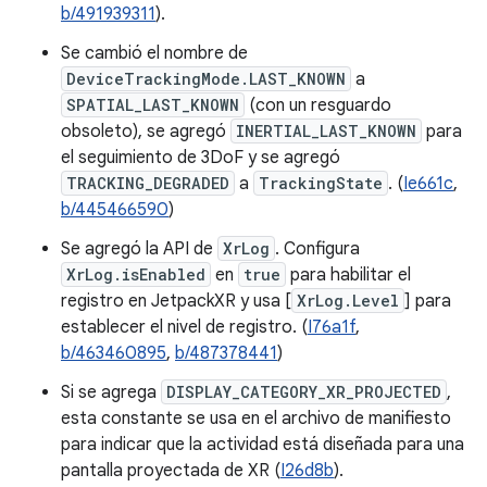
b/491939311
).
Se cambió el nombre de
DeviceTrackingMode.LAST_KNOWN
a
SPATIAL_LAST_KNOWN
(con un resguardo
obsoleto), se agregó
INERTIAL_LAST_KNOWN
para
el seguimiento de 3DoF y se agregó
TRACKING_DEGRADED
a
TrackingState
. (
Ie661c
,
b/445466590
)
Se agregó la API de
XrLog
. Configura
XrLog.isEnabled
en
true
para habilitar el
registro en JetpackXR y usa [
XrLog.Level
] para
establecer el nivel de registro. (
I76a1f
,
b/463460895
,
b/487378441
)
Si se agrega
DISPLAY_CATEGORY_XR_PROJECTED
,
esta constante se usa en el archivo de manifiesto
para indicar que la actividad está diseñada para una
pantalla proyectada de XR (
I26d8b
).