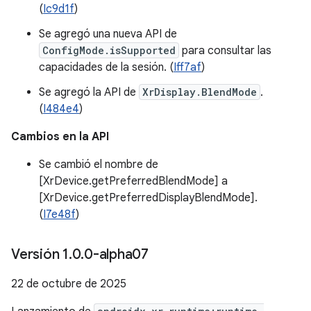
(
Ic9d1f
)
Se agregó una nueva API de
ConfigMode.isSupported
para consultar las
capacidades de la sesión. (
Iff7af
)
Se agregó la API de
XrDisplay.BlendMode
.
(
I484e4
)
Cambios en la API
Se cambió el nombre de
[XrDevice.getPreferredBlendMode] a
[XrDevice.getPreferredDisplayBlendMode].
(
I7e48f
)
Versión 1
.
0
.
0-alpha07
22 de octubre de 2025