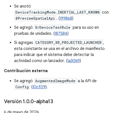
Se anotó
DeviceTrackingMode.INERTIAL_LAST_KNOWN
con
@PreviewSpatialApi
. (
I99868
)
Se agregó
XrDeviceTestRule
para su uso en
pruebas de unidades. (
I87584
)
Si agregas
CATEGORY_XR_PROJECTED_LAUNCHER
,
esta constante se usa en el archivo de manifiesto
para indicar que el sistema debe detectar la
actividad como un lanzador. (
Ia3069
)
Contribución externa
Se agregó
AugmentedImageMode
a la API de
Config
(
I0cf09
).
Versión 1
.
0
.
0-alpha13
6 de mayo de 2026