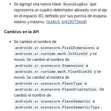
Se agregó una nueva clase
BoundingBox
que
representa un cuadro delimitador alineado con el eje
en el espacio 3D, definido por sus puntos de esquina
mínimo y máximo. (
Ic68c5
,
b/423073468
)
Cambios en la API
Se cambió el nombre de
androidx.xr.scenecore.PixelDimensions
a
androidx.xr.runtime.math.IntSize2d
y se
movió. Se cambió el nombre de
androidx.xr.scenecore.Dimensions
a
androidx.xr.runtime.math.FloatSize3d
y se
movió. Se cambió el nombre de
androidx.xr.scenecore.PlaneType
a
androidx.xr.scenecore.PlaneOrientation
. Se
cambió el nombre de
androidx.xr.scenecore.PlaneSemantic
a
androidx.xr.scenecore.PlaneSemanticType
.