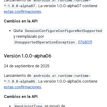
Lanzamiento de
androidx.xr.runtime:runtime-
*:1.0.0-alpha07
. La versión 1.0.0-alpha07 contiene
estas confirmaciones
.
Cambios en la API
Quita
SessionConfigureConfigureNotSupported
y reemplázalo por
UnsupportedOperationException
. (
I7680f
)
Versión 1
.
0
.
0-alpha06
24 de septiembre de 2025
Lanzamiento de
androidx.xr.runtime:runtime-
*:1.0.0-alpha06
. La versión 1.0.0-alpha06 contiene
estas confirmaciones
.
Cambios en la API
HandJointType
se movió de