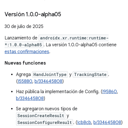
Versión 1
.
0
.
0-alpha05
30 de julio de 2025
Lanzamiento de
androidx.xr.runtime:runtime-
*:1.0.0-alpha05
. La versión 1.0.0-alpha05 contiene
estas confirmaciones
.
Nuevas funciones
Agrega
HandJointType
y
TrackingState
.
(
I55880
,
b/334645808
)
Haz pública la implementación de Config. (
I95860
,
b/334645808
)
Se agregaron nuevos tipos de
SessionCreateResult
y
SessionConfigureResult
. (
Icb8cb
,
b/334645808
)