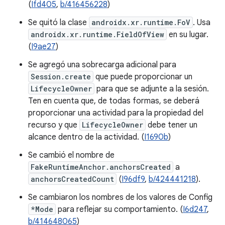
(
Ifd405
,
b/416456228
)
Se quitó la clase
androidx.xr.runtime.FoV
. Usa
androidx.xr.runtime.FieldOfView
en su lugar.
(
I9ae27
)
Se agregó una sobrecarga adicional para
Session.create
que puede proporcionar un
LifecycleOwner
para que se adjunte a la sesión.
Ten en cuenta que, de todas formas, se deberá
proporcionar una actividad para la propiedad del
recurso y que
LifecycleOwner
debe tener un
alcance dentro de la actividad. (
I1690b
)
Se cambió el nombre de
FakeRuntimeAnchor.anchorsCreated
a
anchorsCreatedCount
(
I96df9
,
b/424441218
).
Se cambiaron los nombres de los valores de Config
*Mode
para reflejar su comportamiento. (
I6d247
,
b/414648065
)