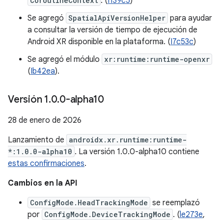
CoroutineContext
. (
I139c5
)
Se agregó
SpatialApiVersionHelper
para ayudar
a consultar la versión de tiempo de ejecución de
Android XR disponible en la plataforma. (
I7c53c
)
Se agregó el módulo
xr:runtime:runtime-openxr
(
Ib42ea
).
Versión 1
.
0
.
0-alpha10
28 de enero de 2026
Lanzamiento de
androidx.xr.runtime:runtime-
*:1.0.0-alpha10
. La versión 1.0.0-alpha10 contiene
estas confirmaciones
.
Cambios en la API
ConfigMode.HeadTrackingMode
se reemplazó
por
ConfigMode.DeviceTrackingMode
. (
le273e
,