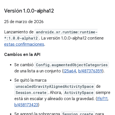
Versión 1
.
0
.
0-alpha12
25 de marzo de 2026
Lanzamiento de
androidx.xr.runtime:runtime-
*:1.0.0-alpha12
. La versión 1.0.0-alpha12 contiene
estas confirmaciones
.
Cambios en la API
Se cambió
Config.augmentedObjectCategories
de una lista a un conjunto (
I25a64
,
b/487376359
).
Se quitó la marca
unscaledGravityAlignedActivitySpace
de
Session.create
. Ahora,
ActivitySpace
siempre
está sin escalar y alineado con la gravedad. (
If6f11
,
b/458173423
)
Se agregó la sobrecarga
Session.create
para