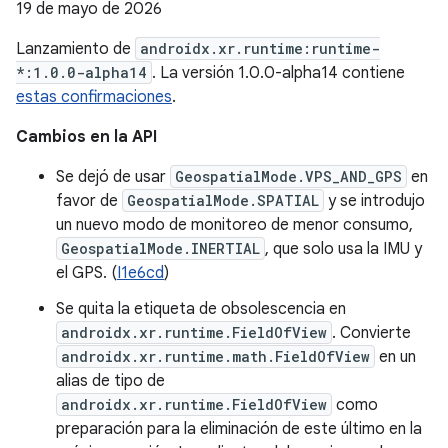
19 de mayo de 2026
Lanzamiento de
androidx.xr.runtime:runtime-
*:1.0.0-alpha14
. La versión 1.0.0-alpha14 contiene
estas confirmaciones
.
Cambios en la API
Se dejó de usar
GeospatialMode.VPS_AND_GPS
en
favor de
GeospatialMode.SPATIAL
y se introdujo
un nuevo modo de monitoreo de menor consumo,
GeospatialMode.INERTIAL
, que solo usa la IMU y
el GPS. (
I1e6cd
)
Se quita la etiqueta de obsolescencia en
androidx.xr.runtime.FieldOfView
. Convierte
androidx.xr.runtime.math.FieldOfView
en un
alias de tipo de
androidx.xr.runtime.FieldOfView
como
preparación para la eliminación de este último en la