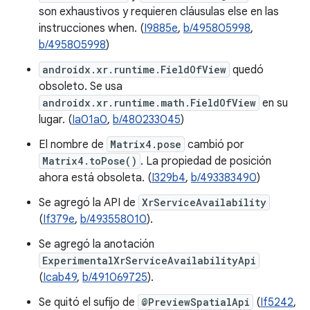
son exhaustivos y requieren cláusulas else en las
instrucciones when. (
I9885e
,
b/495805998
,
b/495805998
)
androidx.xr.runtime.FieldOfView
quedó
obsoleto. Se usa
androidx.xr.runtime.math.FieldOfView
en su
lugar. (
Ia01a0
,
b/480233045
)
El nombre de
Matrix4.pose
cambió por
Matrix4.toPose()
. La propiedad de posición
ahora está obsoleta. (
I329b4
,
b/493383490
)
Se agregó la API de
XrServiceAvailability
(
If379e
,
b/493558010
).
Se agregó la anotación
ExperimentalXrServiceAvailabilityApi
(
Icab49
,
b/491069725
).
Se quitó el sufijo de
@PreviewSpatialApi
(
If5242
,