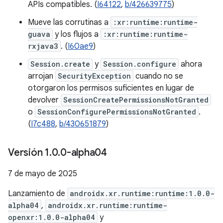
APIs compatibles. (
I64122
,
b/426639775
)
Mueve las corrutinas a
:xr:runtime:runtime-
guava
y los flujos a
:xr:runtime:runtime-
rxjava3
. (
I60ae9
)
Session.create
y
Session.configure
ahora
arrojan
SecurityException
cuando no se
otorgaron los permisos suficientes en lugar de
devolver
SessionCreatePermissionsNotGranted
o
SessionConfigurePermissionsNotGranted
.
(
I7c488
,
b/430651879
)
Versión 1
.
0
.
0-alpha04
7 de mayo de 2025
Lanzamiento de
androidx.xr.runtime:runtime:1.0.0-
alpha04
,
androidx.xr.runtime:runtime-
openxr:1.0.0-alpha04
y