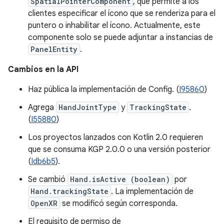
SpatialPointerComponent
, que permite a los
clientes especificar el ícono que se renderiza para el
puntero o inhabilitar el ícono. Actualmente, este
componente solo se puede adjuntar a instancias de
PanelEntity
.
Cambios en la API
Haz pública la implementación de Config. (
I95860
)
Agrega
HandJointType
y
TrackingState
.
(
I55880
)
Los proyectos lanzados con Kotlin 2.0 requieren
que se consuma KGP 2.0.0 o una versión posterior
(
Idb6b5
).
Se cambió
Hand.isActive (boolean)
por
Hand.trackingState
. La implementación de
OpenXR
se modificó según corresponda.
El requisito de permiso de