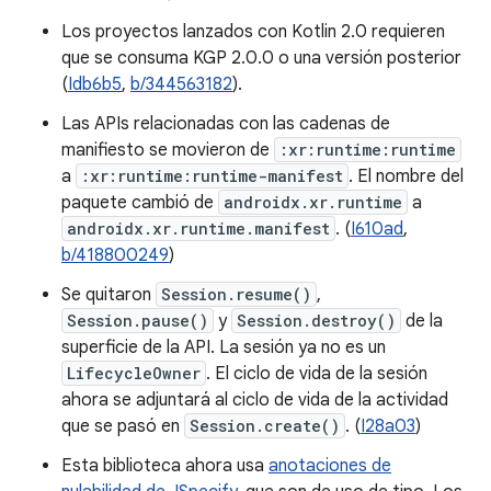
Los proyectos lanzados con Kotlin 2.0 requieren
que se consuma KGP 2.0.0 o una versión posterior
(
Idb6b5
,
b/344563182
).
Las APIs relacionadas con las cadenas de
manifiesto se movieron de
:xr:runtime:runtime
a
:xr:runtime:runtime-manifest
. El nombre del
paquete cambió de
androidx.xr.runtime
a
androidx.xr.runtime.manifest
. (
I610ad
,
b/418800249
)
Se quitaron
Session.resume()
,
Session.pause()
y
Session.destroy()
de la
superficie de la API. La sesión ya no es un
LifecycleOwner
. El ciclo de vida de la sesión
ahora se adjuntará al ciclo de vida de la actividad
que se pasó en
Session.create()
. (
I28a03
)
Esta biblioteca ahora usa
anotaciones de