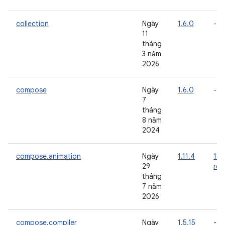
collection
Ngày
1.6.0
-
11
tháng
3 năm
2026
compose
Ngày
1.6.0
-
7
tháng
8 năm
2024
compose.animation
Ngày
1.11.4
1.1
29
rc0
tháng
7 năm
2026
compose.compiler
Ngày
1.5.15
-