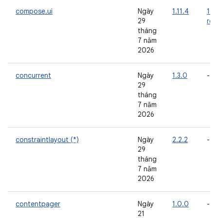
compose.ui
Ngày
1.11.4
1.1
29
rc0
tháng
7 năm
2026
concurrent
Ngày
1.3.0
-
29
tháng
7 năm
2026
constraintlayout (*)
Ngày
2.2.2
-
29
tháng
7 năm
2026
contentpager
Ngày
1.0.0
-
21