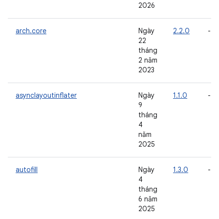
2026
arch.core
Ngày
2.2.0
-
22
tháng
2 năm
2023
asynclayoutinflater
Ngày
1.1.0
-
9
tháng
4
năm
2025
autofill
Ngày
1.3.0
-
4
tháng
6 năm
2025