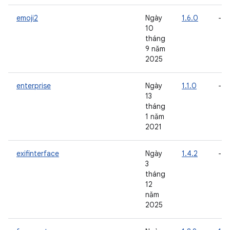
emoji2
Ngày
1.6.0
-
10
tháng
9 năm
2025
enterprise
Ngày
1.1.0
-
13
tháng
1 năm
2021
exifinterface
Ngày
1.4.2
-
3
tháng
12
năm
2025