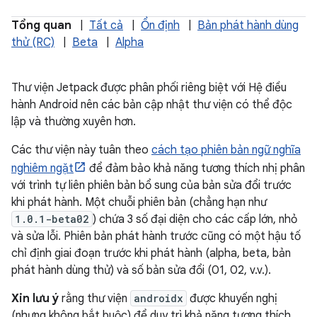
Tổng quan
|
Tất cả
|
Ổn định
|
Bản phát hành dùng
thử (RC)
|
Beta
|
Alpha
Thư viện Jetpack được phân phối riêng biệt với Hệ điều
hành Android nên các bản cập nhật thư viện có thể độc
lập và thường xuyên hơn.
Các thư viện này tuân theo
cách tạo phiên bản ngữ nghĩa
nghiêm ngặt
để đảm bảo khả năng tương thích nhị phân
với trình tự liên phiên bản bổ sung của bản sửa đổi trước
khi phát hành. Một chuỗi phiên bản (chẳng hạn như
1.0.1-beta02
) chứa 3 số đại diện cho các cấp lớn, nhỏ
và sửa lỗi. Phiên bản phát hành trước cũng có một hậu tố
chỉ định giai đoạn trước khi phát hành (alpha, beta, bản
phát hành dùng thử) và số bản sửa đổi (01, 02, v.v.).
Xin lưu ý
rằng thư viện
androidx
được khuyến nghị
(nhưng không bắt buộc) để duy trì khả năng tương thích