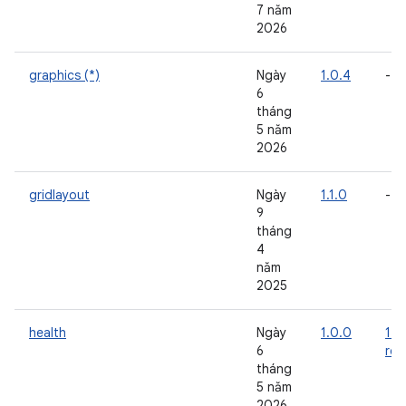
7 năm
2026
graphics (*)
Ngày
1.0.4
-
6
tháng
5 năm
2026
gridlayout
Ngày
1.1.0
-
9
tháng
4
năm
2025
health
Ngày
1.0.0
1.1
6
rc
tháng
5 năm
2026