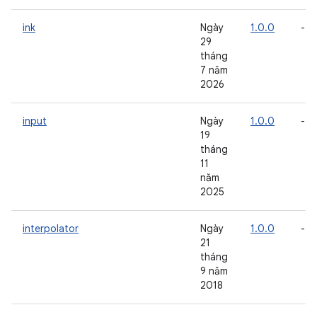
ink
Ngày
1.0.0
-
29
tháng
7 năm
2026
input
Ngày
1.0.0
-
19
tháng
11
năm
2025
interpolator
Ngày
1.0.0
-
21
tháng
9 năm
2018