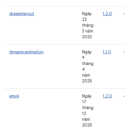
drawerlayout
Ngày
1.2.0
-
22
tháng
3 năm
2023
dynamicanimation
Ngày
1.1.0
-
9
tháng
4
năm
2025
emoji
Ngày
1.2.0
-
17
tháng
12
năm
2025