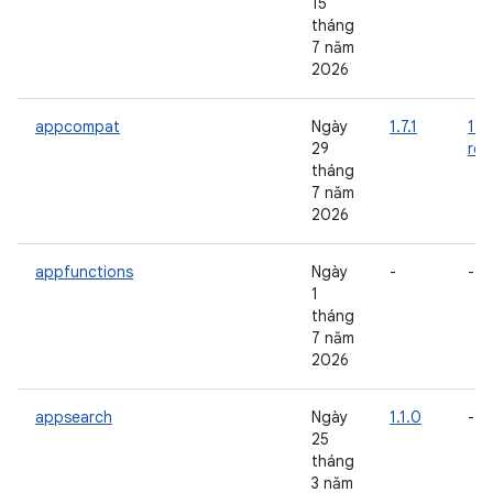
15
tháng
7 năm
2026
appcompat
Ngày
1.7.1
1.8
29
rc0
tháng
7 năm
2026
appfunctions
Ngày
-
-
1
tháng
7 năm
2026
appsearch
Ngày
1.1.0
-
25
tháng
3 năm