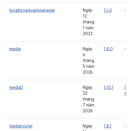
localbroadcastmanager
Ngày
1.1.0
-
12
tháng
1 năm
2022
media
Ngày
1.8.0
-
6
tháng
5 năm
2026
media3
Ngày
1.10.1
1.1
22
rc0
tháng
7 năm
2026
mediarouter
Ngày
1.8.1
-