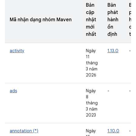
Bản
Bản
Bả
cập
phát
ph
Mã nhận dạng nhóm Maven
nhật
hành
hà
mới
ổn
dù
nhất
định
th
activity
Ngày
1.13.0
-
11
tháng
3 năm
2026
ads
Ngày
-
-
8
tháng
3 năm
2023
annotation (*)
Ngày
1.10.0
-