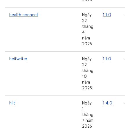
health.connect
Ngày
1.1.0
-
22
tháng
4
năm
2026
heifwriter
Ngày
1.1.0
-
22
tháng
10
năm
2025
hilt
Ngày
1.4.0
-
1
tháng
7 năm
2026