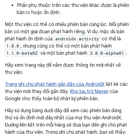
Phần phụ thuộc trên các thư viện khác được là phiên
bản rc hoặc ổn định.
Một thư viện có thể có nhiều phiên bản cùng lúc. Mỗi phiên
bản có một giai đoạn phát hành riêng. Ví dụ: mặc dù bản
phát hành ổn định của
androidx.activity
có thể là
1.0.0
, nhưng cũng có thể có một bản phát hành
1.1.0-beta02
và một bản phát hành
2.0.0-alpha01
.
Hãy xem trang này để nắm được thông tin mới nhất về
thư viện.
Trang ghi chú phát hành gần đây của AndroidX
liệt kê các
thư viện mới thay đổi gần đây.
Kho lưu trữ Maven
của
Google cho thấy toàn bộ nhật ký phiên bản.
Hãy sử dụng bảng dưới đây để xem các phiên bản dùng
thử và ổn định mới đây nhất của mọi thư viện AndroidX.
Đường liên kết trên mỗi hàng sẽ đưa bạn đến ghi chú phát
hành của thư viện. Trong ghi chú phát hành, bạn sẽ thấy: