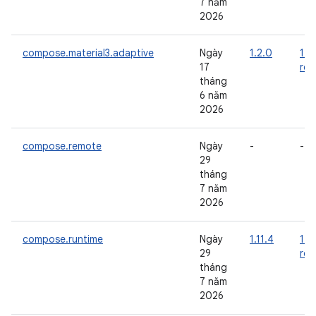
7 năm
2026
compose.material3.adaptive
Ngày
1.2.0
1.3
17
rc0
tháng
6 năm
2026
compose.remote
Ngày
-
-
29
tháng
7 năm
2026
compose.runtime
Ngày
1.11.4
1.1
29
rc0
tháng
7 năm
2026