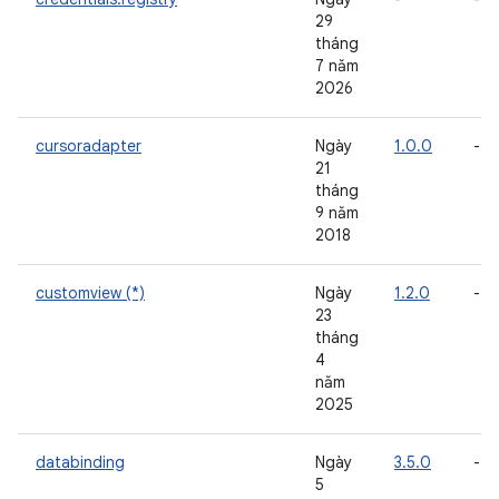
29
tháng
7 năm
2026
cursoradapter
Ngày
1.0.0
-
21
tháng
9 năm
2018
customview (*)
Ngày
1.2.0
-
23
tháng
4
năm
2025
databinding
Ngày
3.5.0
-
5