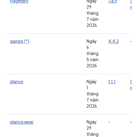
fragment
Ngày
1.8.9
1.9
29
rc0
tháng
7 năm
2026
games (*)
Ngày
4.4.2
-
6
tháng
5 năm
2026
glance
Ngày
1.1.1
1.2
1
rc0
tháng
7 năm
2026
glance.wear
Ngày
-
-
29
tháng