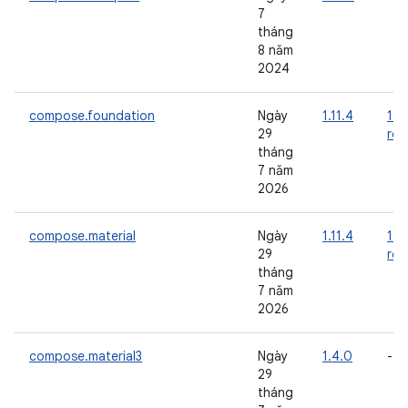
7
tháng
8 năm
2024
compose.foundation
Ngày
1.11.4
1.1
29
rc0
tháng
7 năm
2026
compose.material
Ngày
1.11.4
1.1
29
rc0
tháng
7 năm
2026
compose.material3
Ngày
1.4.0
-
29
tháng