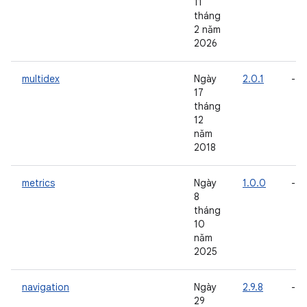
11
tháng
2 năm
2026
multidex
Ngày
2.0.1
-
17
tháng
12
năm
2018
metrics
Ngày
1.0.0
-
8
tháng
10
năm
2025
navigation
Ngày
2.9.8
-
29