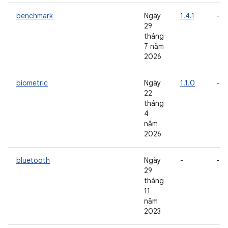
benchmark
Ngày
1.4.1
-
29
tháng
7 năm
2026
biometric
Ngày
1.1.0
-
22
tháng
4
năm
2026
bluetooth
Ngày
-
-
29
tháng
11
năm
2023