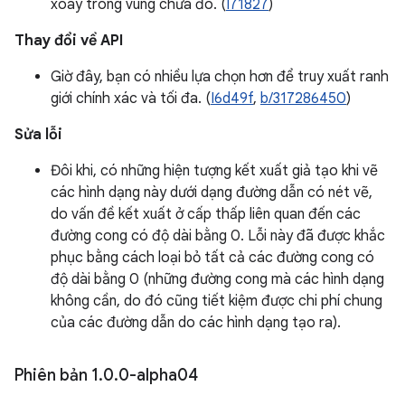
xoay trong vùng chứa đó. (
I71827
)
Thay đổi về API
Giờ đây, bạn có nhiều lựa chọn hơn để truy xuất ranh
giới chính xác và tối đa. (
I6d49f
,
b/317286450
)
Sửa lỗi
Đôi khi, có những hiện tượng kết xuất giả tạo khi vẽ
các hình dạng này dưới dạng đường dẫn có nét vẽ,
do vấn đề kết xuất ở cấp thấp liên quan đến các
đường cong có độ dài bằng 0. Lỗi này đã được khắc
phục bằng cách loại bỏ tất cả các đường cong có
độ dài bằng 0 (những đường cong mà các hình dạng
không cần, do đó cũng tiết kiệm được chi phí chung
của các đường dẫn do các hình dạng tạo ra).
Phiên bản 1
.
0
.
0-alpha04