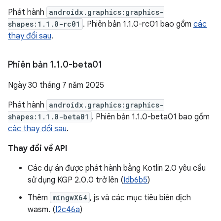
Phát hành
androidx.graphics:graphics-
shapes:1.1.0-rc01
. Phiên bản 1.1.0-rc01 bao gồm
các
thay đổi sau
.
Phiên bản 1
.
1
.
0-beta01
Ngày 30 tháng 7 năm 2025
Phát hành
androidx.graphics:graphics-
shapes:1.1.0-beta01
. Phiên bản 1.1.0-beta01 bao gồm
các thay đổi sau
.
Thay đổi về API
Các dự án được phát hành bằng Kotlin 2.0 yêu cầu
sử dụng KGP 2.0.0 trở lên (
Idb6b5
)
Thêm
mingwX64
, js và các mục tiêu biên dịch
wasm. (
I2c46a
)