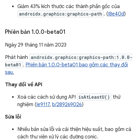
Giảm 43% kích thước các thành phần gốc của
androidx.graphics:graphics-path
. (
I8e40d
)
Phiên bản 1
.
0
.
0-beta01
Ngày 29 tháng 11 năm 2023
Phát hành
androidx.graphics:graphics-path:1.0.0-
beta01
.
Phiên bản 1.0.0-beta01 bao gồm các thay đổi
sau.
Thay đổi về API
Xoá các cách sử dụng API
isAtLeastU()
thử
nghiệm (
Ie9117
,
b/289269026
)
Sửa lỗi
Nhiều bản sửa lỗi và cải thiện hiệu suất, bao gồm cả
cách thư viện xử lý các đường conic.