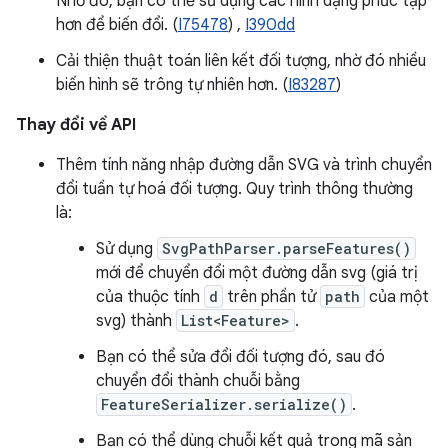
Nhờ đó, bạn có thể sử dụng các hình dạng phức tạp
hơn để biến đổi. (
I75478
) ,
I390dd
Cải thiện thuật toán liên kết đối tượng, nhờ đó nhiều
biến hình sẽ trông tự nhiên hơn. (
I83287
)
Thay đổi về API
Thêm tính năng nhập đường dẫn SVG và trình chuyển
đổi tuần tự hoá đối tượng. Quy trình thông thường
là:
Sử dụng
SvgPathParser.parseFeatures()
mới để chuyển đổi một đường dẫn svg (giá trị
của thuộc tính
d
trên phần tử
path
của một
svg) thành
List<Feature>
.
Bạn có thể sửa đổi đối tượng đó, sau đó
chuyển đổi thành chuỗi bằng
FeatureSerializer.serialize()
.
Bạn có thể dùng chuỗi kết quả trong mã sản