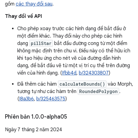
gồm
các thay đổi sau
.
Thay đổi về API
Cho phép xoay trước các hình dạng để bắt đầu ở
một điểm khác. Thay đổi này cho phép các hình
dạng
pillStar
bắt đầu đường cong từ một điểm
không mặc định trên chu vi. Điều này có thể hữu ích
khi tạo hiệu ứng cho nét vẽ của đường dẫn hình
dạng, để bắt đầu vẽ từ một vị trí cụ thể trên đường
viền của hình dạng. (
Ifbb4d
,
b/324303807
)
Đã thêm các hàm
calculateBounds()
vào Morph,
tương tự như các hàm trên
RoundedPolygon
.
(
I8a3b6
,
b/325463575
)
Phiên bản 1
.
0
.
0-alpha05
Ngày 7 tháng 2 năm 2024