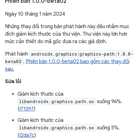
Phiên bản 1
.
0
.
0-beta02
Ngày 10 tháng 1 năm 2024
Những thay đổi trong bản phát hành này đều nhằm mục
đích giảm kích thước của thư viện. Thư viện này lớn hơn
mức cần thiết do mã gốc đưa ra các giả định.
Phát hành
androidx.graphics:graphics-path:1.0.0-
beta02
.
Phiên bản 1.0.0-beta02 bao gồm các thay đổi
sau.
Sửa lỗi
Giảm kích thước của
libandroidx.graphics.path.so
xuống 96%.
(
I71397
)
Giảm kích thước của
libandroidx.graphics.path.so
xuống 5%.
(
I2da7c
)