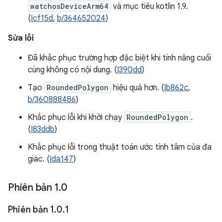
watchosDeviceArm64
và mục tiêu kotlin 1.9.
(
Icf15d
,
b/364652024
)
Sửa lỗi
Đã khắc phục trường hợp đặc biệt khi tính năng cuối
cùng không có nội dung. (
I390dd
)
Tạo
RoundedPolygon
hiệu quả hơn. (
Ib862c
,
b/360888486
)
Khắc phục lỗi khi khởi chạy
RoundedPolygon
.
(
I83ddb
)
Khắc phục lỗi trong thuật toán ước tính tâm của đa
giác. (
Ida147
)
Phiên bản 1
.
0
Phiên bản 1
.
0
.
1