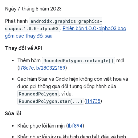
Ngày 7 tháng 6 năm 2023
Phát hành
androidx.graphics:graphics-
shapes:1.0.0-alpha03
.
Phiên bản 1.0.0-alpha03 bao
gồm các thay đổi sau.
Thay đổi về API
Thêm hàm
RoundedPolygon.rectangle()
mới
(
I78e7e
,
b/280322189
)
Các hàm Star và Circle hiện không còn viết hoa và
được gọi thông qua đối tượng đồng hành của
RoundedPolygon
: ví dụ:
RoundedPolygon.star(...)
(
I14735
)
Sửa lỗi
Khắc phục lỗi làm mịn (
Ibf894
)
Khắc phục lỗi xảy ra khi hình dạng bắt đầu và hình