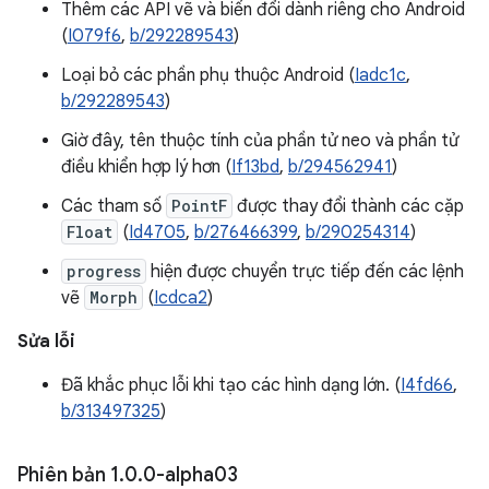
Thêm các API vẽ và biến đổi dành riêng cho Android
(
I079f6
,
b/292289543
)
Loại bỏ các phần phụ thuộc Android (
Iadc1c
,
b/292289543
)
Giờ đây, tên thuộc tính của phần tử neo và phần tử
điều khiển hợp lý hơn (
If13bd
,
b/294562941
)
Các tham số
PointF
được thay đổi thành các cặp
Float
(
Id4705
,
b/276466399
,
b/290254314
)
progress
hiện được chuyển trực tiếp đến các lệnh
vẽ
Morph
(
Icdca2
)
Sửa lỗi
Đã khắc phục lỗi khi tạo các hình dạng lớn. (
I4fd66
,
b/313497325
)
Phiên bản 1
.
0
.
0-alpha03