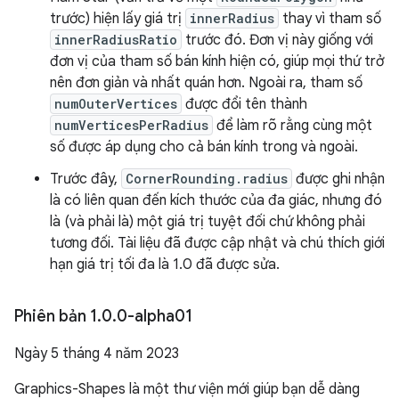
trước) hiện lấy giá trị
innerRadius
thay vì tham số
innerRadiusRatio
trước đó. Đơn vị này giống với
đơn vị của tham số bán kính hiện có, giúp mọi thứ trở
nên đơn giản và nhất quán hơn. Ngoài ra, tham số
numOuterVertices
được đổi tên thành
numVerticesPerRadius
để làm rõ rằng cùng một
số được áp dụng cho cả bán kính trong và ngoài.
Trước đây,
CornerRounding.radius
được ghi nhận
là có liên quan đến kích thước của đa giác, nhưng đó
là (và phải là) một giá trị tuyệt đối chứ không phải
tương đối. Tài liệu đã được cập nhật và chú thích giới
hạn giá trị tối đa là 1.0 đã được sửa.
Phiên bản 1
.
0
.
0-alpha01
Ngày 5 tháng 4 năm 2023
Graphics-Shapes là một thư viện mới giúp bạn dễ dàng