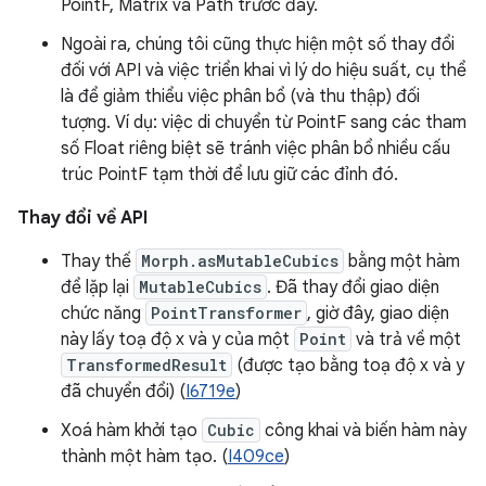
PointF, Matrix và Path trước đây.
Ngoài ra, chúng tôi cũng thực hiện một số thay đổi
đối với API và việc triển khai vì lý do hiệu suất, cụ thể
là để giảm thiểu việc phân bổ (và thu thập) đối
tượng. Ví dụ: việc di chuyển từ PointF sang các tham
số Float riêng biệt sẽ tránh việc phân bổ nhiều cấu
trúc PointF tạm thời để lưu giữ các đỉnh đó.
Thay đổi về API
Thay thế
Morph.asMutableCubics
bằng một hàm
để lặp lại
MutableCubics
. Đã thay đổi giao diện
chức năng
PointTransformer
, giờ đây, giao diện
này lấy toạ độ x và y của một
Point
và trả về một
TransformedResult
(được tạo bằng toạ độ x và y
đã chuyển đổi) (
I6719e
)
Xoá hàm khởi tạo
Cubic
công khai và biến hàm này
thành một hàm tạo. (
I409ce
)