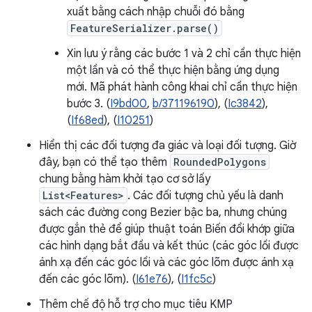
xuất bằng cách nhập chuỗi đó bằng
FeatureSerializer.parse()
Xin lưu ý rằng các bước 1 và 2 chỉ cần thực hiện
một lần và có thể thực hiện bằng ứng dụng
mới. Mã phát hành công khai chỉ cần thực hiện
bước 3. (
I9bd00
,
b/371196190
), (
Ic3842
),
(
If68ed
), (
I10251
)
Hiển thị các đối tượng đa giác và loại đối tượng. Giờ
đây, bạn có thể tạo thêm
RoundedPolygons
chung bằng hàm khởi tạo cơ sở lấy
List<Features>
. Các đối tượng chủ yếu là danh
sách các đường cong Bezier bậc ba, nhưng chúng
được gắn thẻ để giúp thuật toán Biến đổi khớp giữa
các hình dạng bắt đầu và kết thúc (các góc lồi được
ánh xạ đến các góc lồi và các góc lõm được ánh xạ
đến các góc lõm). (
I61e76
), (
I1fc5c
)
Thêm chế độ hỗ trợ cho mục tiêu KMP