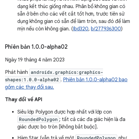
dạng kết thúc giống nhau. Phân bổ không gian có
sẵn ở bên cho các vết cắt tốt hơn, trước tiên sử
dụng không gian có sẵn để làm tròn, sau đó để làm
mịn nếu còn không gian. (
Ibd320
,
b/277936300
)
Phiên bản 1
.
0
.
0-alpha02
Ngày 19 tháng 4 năm 2023
Phát hành
androidx.graphics:graphics-
shapes:1.0.0-alpha02
.
Phiên bản 1.0.0-alpha02 bao
gồm các thay đổi sau.
Thay đổi về API
Siêu lớp Polygon được hợp nhất với lớp con
RoundedPolygon
; tất cả các đa giác hiện là đa
giác được bo tròn [không bắt buộc].
Hàm Star (vẫn trả về một
RoundedPolygon
như