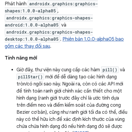
Phát hành
androidx.graphics:graphics-
shapes:1.0.0-alpha05
,
androidx.graphics:graphics-shapes-
android:1.0.0-alpha05
và
androidx.graphics:graphics-shapes-
desktop:1.0.0-alpha05
.
Phiên bản 1.0.0-alpha05 bao
gồm các thay đổi sau
.
Tính năng mới
Giờ đây, thư viện này cung cấp các hàm
pill()
và
pillStar()
mới để dễ dàng tạo các hình dạng
tròn/có ngôi sao này. Ngoài ra, còn có các API mới
để tính toán ranh giới chính xác cần thiết cho một
hình dạng (ranh giới trước đây chỉ là ước tính dựa
trên điểm neo và điểm kiểm soát của đường cong
Bezier cơ bản), cũng như ranh giới tối đa có thể, điều
này có thể hữu ích để xác định kích thước của vùng
chứa chứa hình dạng đó nếu hình dạng đó sẽ được