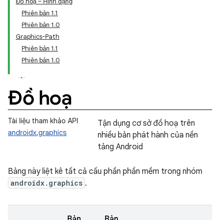
Đồ hoạ – Hình dạng
Phiên bản 1.1
Phiên bản 1.0
Graphics-Path
Phiên bản 1.1
Phiên bản 1.0
Đồ hoạ
Tài liệu tham khảo API
Tận dụng cơ sở đồ hoạ trên
androidx.graphics
nhiều bản phát hành của nền
tảng Android
Bảng này liệt kê tất cả cấu phần phần mềm trong nhóm
androidx.graphics
.
Bản
Bản