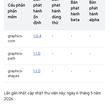
Bản
Bản
Cấu phần
phát
phát
phát
phát
phần
hành
hành
hành
hành
mềm
ổn
dùng
beta
alpha
định
thử
graphics-
1.0.4
-
-
-
core
graphics-
1.1.0
-
-
-
path
graphics-
1.1.0
-
-
-
shapes
Lần gần nhất cập nhật thư viện này: ngày 6 tháng 5 năm
2026