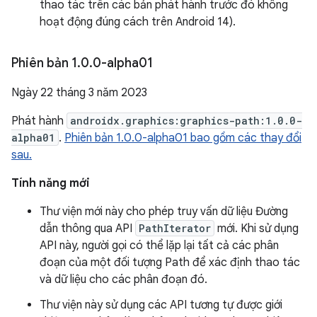
thao tác trên các bản phát hành trước đó không
hoạt động đúng cách trên Android 14).
Phiên bản 1
.
0
.
0-alpha01
Ngày 22 tháng 3 năm 2023
Phát hành
androidx.graphics:graphics-path:1.0.0-
alpha01
.
Phiên bản 1.0.0-alpha01 bao gồm các thay đổi
sau.
Tính năng mới
Thư viện mới này cho phép truy vấn dữ liệu Đường
dẫn thông qua API
PathIterator
mới. Khi sử dụng
API này, người gọi có thể lặp lại tất cả các phân
đoạn của một đối tượng Path để xác định thao tác
và dữ liệu cho các phân đoạn đó.
Thư viện này sử dụng các API tương tự được giới