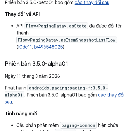
Phiên bản 3.5.0-beta01 bao gồm
các thay đổi sau
.
Thay đổi về API
API
Flow<PagingData>.asState
đã được đổi tên
thành
Flow<PagingData>.asItemSnapshotListFlow
(
I0dc11
,
b/496548025
)
Phiên bản 3
.
5
.
0-alpha01
Ngày 11 tháng 3 năm 2026
Phát hành
androidx.paging:paging-*:3.5.0-
alpha01
. Phiên bản 3.5.0-alpha01 bao gồm
các thay đổi
sau
.
Tính năng mới
Cấu phần phần mềm
paging-common
hiện chứa