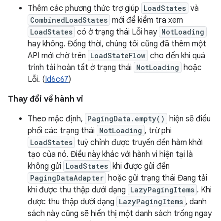
Thêm các phương thức trợ giúp
LoadStates
và
CombinedLoadStates
mới để kiểm tra xem
LoadStates
có ở trạng thái Lỗi hay
NotLoading
hay không. Đồng thời, chúng tôi cũng đã thêm một
API mới chờ trên
LoadStateFlow
cho đến khi quá
trình tải hoàn tất ở trạng thái
NotLoading
hoặc
Lỗi. (
Id6c67
)
Thay đổi về hành vi
Theo mặc định,
PagingData.empty()
hiện sẽ điều
phối các trạng thái
NotLoading
, trừ phi
LoadStates
tuỳ chỉnh được truyền đến hàm khởi
tạo của nó. Điều này khác với hành vi hiện tại là
không gửi
LoadStates
khi được gửi đến
PagingDataAdapter
hoặc gửi trạng thái Đang tải
khi được thu thập dưới dạng
LazyPagingItems
. Khi
được thu thập dưới dạng
LazyPagingItems
, danh
sách này cũng sẽ hiển thị một danh sách trống ngay