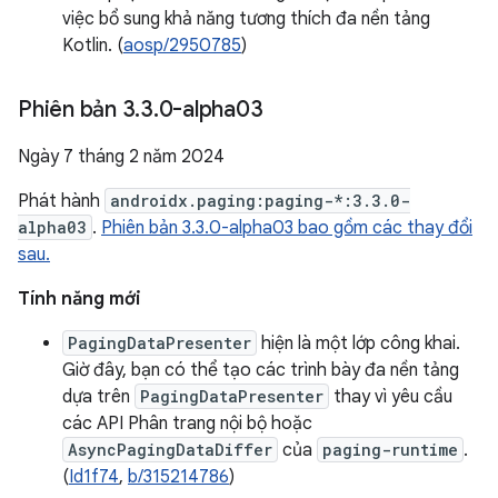
việc bổ sung khả năng tương thích đa nền tảng
Kotlin. (
aosp/2950785
)
Phiên bản 3
.
3
.
0-alpha03
Ngày 7 tháng 2 năm 2024
Phát hành
androidx.paging:paging-*:3.3.0-
alpha03
.
Phiên bản 3.3.0-alpha03 bao gồm các thay đổi
sau.
Tính năng mới
PagingDataPresenter
hiện là một lớp công khai.
Giờ đây, bạn có thể tạo các trình bày đa nền tảng
dựa trên
PagingDataPresenter
thay vì yêu cầu
các API Phân trang nội bộ hoặc
AsyncPagingDataDiffer
của
paging-runtime
.
(
Id1f74
,
b/315214786
)