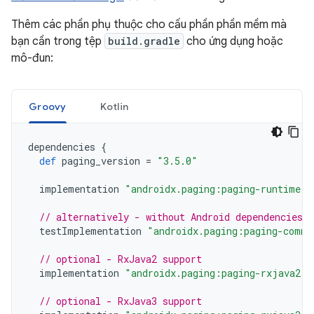
Thêm các phần phụ thuộc cho cấu phần phần mềm mà
bạn cần trong tệp
build.gradle
cho ứng dụng hoặc
mô-đun:
Groovy
Kotlin
dependencies
{
def
paging_version
=
"3.5.0"
implementation
"androidx.paging:paging-runtime:$
// alternatively - without Android dependencies f
testImplementation
"androidx.paging:paging-commo
// optional - RxJava2 support
implementation
"androidx.paging:paging-rxjava2:$
// optional - RxJava3 support