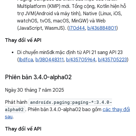
Multiplatform (KMP) mới. Tổng cộng, Kotlin hiện hỗ
trợ JVM(Android và máy tính), Native (Linux, iOS,
watchOS, tvOS, macOS, MinGW) và Web
(JavaScript, WasmJS). (
I70d44
,
b/436884801
)
Thay đổi về API
Di chuyển minSdk mặc định từ API 21 sang API 23
(
Ibdfca
,
b/380448311
,
b/435705964
,
b/435705223
)
Phiên bản 3
.
4
.
0-alpha02
Ngày 30 tháng 7 năm 2025
Phát hành
androidx.paging:paging-*:3.4.0-
alpha02
. Phiên bản 3.4.0-alpha02 bao gồm
các thay đổi
sau
.
Thay đổi về API