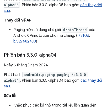
alpha05
. Phiên bản 3.3.0-alpha05 bao gồm
các thay đổi
sau
.
Thay đổi về API
Paging hiện sử dụng chú giải
@MainThread
của
AndroidX Annotation cho mã chung. (
I78f0d
,
b/327682438
)
Phiên bản 3
.
3
.
0-alpha04
Ngày 6 tháng 3 năm 2024
Phát hành
androidx.paging:paging-*:3.3.0-
alpha04
. Phiên bản 3.3.0-alpha04 bao gồm
các thay đổi
sau
.
Sửa lỗi
Khắc phục các lỗi nhỏ trong tài liệu liên quan đến