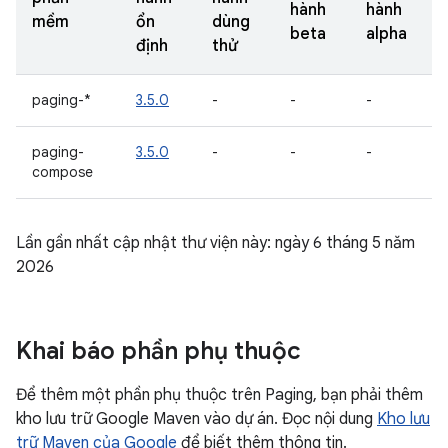
hành
hành
mềm
ổn
dùng
beta
alpha
định
thử
paging-*
3.5.0
-
-
-
paging-
3.5.0
-
-
-
compose
Lần gần nhất cập nhật thư viện này: ngày 6 tháng 5 năm
2026
Khai báo phần phụ thuộc
Để thêm một phần phụ thuộc trên Paging, bạn phải thêm
kho lưu trữ Google Maven vào dự án. Đọc nội dung
Kho lưu
trữ Maven của Google
để biết thêm thông tin.