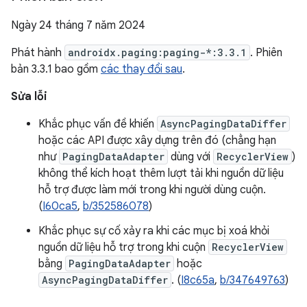
Ngày 24 tháng 7 năm 2024
Phát hành
androidx.paging:paging-*:3.3.1
. Phiên
bản 3.3.1 bao gồm
các thay đổi sau
.
Sửa lỗi
Khắc phục vấn đề khiến
AsyncPagingDataDiffer
hoặc các API được xây dựng trên đó (chẳng hạn
như
PagingDataAdapter
dùng với
RecyclerView
)
không thể kích hoạt thêm lượt tải khi nguồn dữ liệu
hỗ trợ được làm mới trong khi người dùng cuộn.
(
I60ca5
,
b/352586078
)
Khắc phục sự cố xảy ra khi các mục bị xoá khỏi
nguồn dữ liệu hỗ trợ trong khi cuộn
RecyclerView
bằng
PagingDataAdapter
hoặc
AsyncPagingDataDiffer
. (
I8c65a
,
b/347649763
)