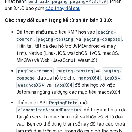
Phát hành
androidx.paging:paging-*:3.4.0
. Phiên
bản 3.4.0 bao gồm
các thay đổi sau
.
Các thay đổi quan trọng kể từ phiên bản 3.3.0:
Đã thêm nhiều mục tiêu KMP hơn vào
paging-
common
,
paging-testing
và
paging-compose
.
Hiện tại, tất cả đều hỗ trợ JVM(Android và máy
tính), Native (Linux, iOS, watchOS, tvOS, macOS,
MinGW) và Web (JavaScript, WasmJS)
paging-common
,
paging-testing
và
paging-
compose
đã xoá hỗ trợ cho
macosX64
,
iosX64
,
watchosX64
và
tvosX64
để phù hợp với việc
Jetbrains ngừng sử dụng các mục tiêu macosX64.
Thêm một API
PagingState
mới
closestItemAroundPosition
để truy xuất mục đã
tải gần với vị trí mục tiêu nhất và khớp với vị từ đầu
vào. Bạn có thể dùng tham số này để tạo các khoá
làm mới dựa trên mục, trong đó mục có thể neo lý