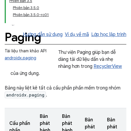
Phiên bản 3.5
Phiên bản 3.5.0
Phiên bản 3.5.0-rc01
Paging
Hướng dẫn sử dụng
Ví dụ về mã
Lớp học lập trình
Tài liệu tham khảo API
Thư viện Paging giúp bạn dễ
androidx.paging
dàng tải dữ liệu dần và nhẹ
nhàng hơn trong
RecyclerView
của ứng dụng.
Bảng này liệt kê tất cả cấu phần phần mềm trong nhóm
androidx.paging
.
Bản
Bản
Bản
Bản
Cấu phần
phát
phát
phát
phát
phần
hành
hành