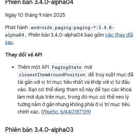
Phiên bản 3
.
4
.
0-alpha04
Ngày 10 tháng 9 năm 2025
Phát hành
androidx.paging:paging-*:3.4.0-
alpha04
. Phiên bản 3.4.0-alpha04 bao gồm
các thay đổi
sau
.
Thay đổi về API
Thêm một API
PagingState
mới
closestItemAroundPosition
để truy xuất mục đã
tải gần với vị trí mục tiêu nhất và khớp với vị từ đầu
vào. Bạn có thể dùng tham số này để tạo các khoá
làm mới dựa trên mục, trong đó mục có thể neo lý
tưởng nằm ở gần nhưng không phải ở vị trí mục tiêu
chính xác. (
I96e5c
,
b/440187139
)
Phiên bản 3
.
4
.
0-alpha03