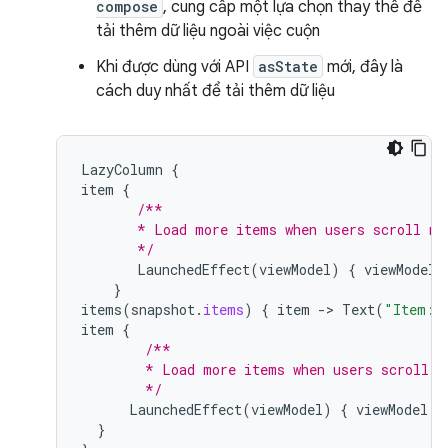
compose
, cung cấp một lựa chọn thay thế để
tải thêm dữ liệu ngoài việc cuộn
Khi được dùng với API
asState
mới, đây là
cách duy nhất để tải thêm dữ liệu
LazyColumn
{
item
{
/**
       * Load more items when users scroll ne
       */
LaunchedEffect
(
viewModel
)
{
viewModel
.
}
items
(
snapshot
.
items
)
{
item
-
>
Text
(
"Item: 
item
{
/**
        * Load more items when users scroll n
        */
LaunchedEffect
(
viewModel
)
{
viewModel
.
a
}