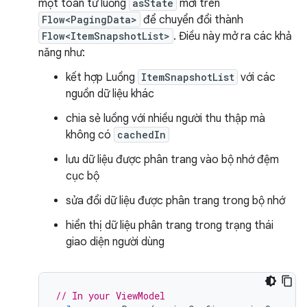
một toán tử luồng
asState
mới trên
Flow<PagingData>
để chuyển đổi thành
Flow<ItemSnapshotList>
. Điều này mở ra các khả
năng như:
kết hợp Luồng
ItemSnapshotList
với các
nguồn dữ liệu khác
chia sẻ luồng với nhiều người thu thập mà
không có
cachedIn
lưu dữ liệu được phân trang vào bộ nhớ đệm
cục bộ
sửa đổi dữ liệu được phân trang trong bộ nhớ
hiển thị dữ liệu phân trang trong trạng thái
giao diện người dùng
// In your ViewModel