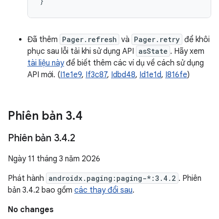
}
Đã thêm
Pager.refresh
và
Pager.retry
để khôi
phục sau lỗi tải khi sử dụng API
asState
. Hãy xem
tài liệu này
để biết thêm các ví dụ về cách sử dụng
API mới. (
I1e1e9
,
If3c87
,
Idbd48
,
Id1e1d
,
I816fe
)
Phiên bản 3
.
4
Phiên bản 3
.
4
.
2
Ngày 11 tháng 3 năm 2026
Phát hành
androidx.paging:paging-*:3.4.2
. Phiên
bản 3.4.2 bao gồm
các thay đổi sau
.
No changes