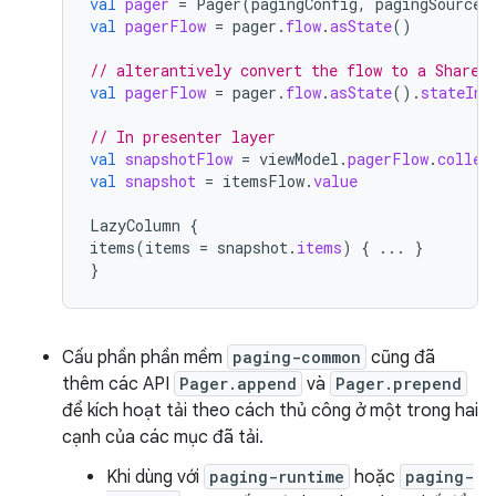
val
pager
=
Pager
(
pagingConfig
,
pagingSourceF
val
pagerFlow
=
pager
.
flow
.
asState
()
// alterantively convert the flow to a Shared
val
pagerFlow
=
pager
.
flow
.
asState
().
stateIn
(
// In presenter layer
val
snapshotFlow
=
viewModel
.
pagerFlow
.
collec
val
snapshot
=
itemsFlow
.
value
LazyColumn
{
items
(
items
=
snapshot
.
items
)
{
...
}
}
Cấu phần phần mềm
paging-common
cũng đã
thêm các API
Pager.append
và
Pager.prepend
để kích hoạt tải theo cách thủ công ở một trong hai
cạnh của các mục đã tải.
Khi dùng với
paging-runtime
hoặc
paging-