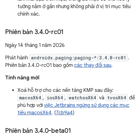
tưởng nằm ở gần nhưng không phải ở vị trí mục tiêu
chính xác.
Phiên bản 3
.
4
.
0-rc01
Ngày 14 tháng 1 năm 2026
Phát hành
androidx.paging:paging-*:3.4.0-rc01
.
Phiên bản 3.4.0-rc01 bao gồm
các thay đổi sau
.
Tính năng mới
Xoá hỗ trợ cho các nền tảng KMP sau đây:
macosX64
,
iosX64
,
watchosX64
và
tvosX64
để
phù hợp với
việc Jetbrains ngừng sử dụng các mục
tiêu macosX64
. (
7cb9a4
)
Phiên bản 3
.
4
.
0-beta01