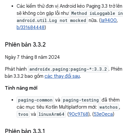
Các kiểm thử đơn vị Android kéo Paging 3.3 trở lên
sẽ không còn gặp lỗi như
Method isLoggable in
android.util.Log not mocked
nữa. (
Ia9400
,
b/331684448
)
Phiên bản 3
.
3
.
2
Ngày 7 tháng 8 năm 2024
Phát hành
androidx.paging:paging-*:3.3.2
. Phiên
bản 3.3.2 bao gồm
các thay đổi sau
.
Tính năng mới
paging-common
và
paging-testing
đã thêm
các mục tiêu Kotlin Multiplatform mới:
watchos
,
tvos
và
linuxArm64
(
90c9768
), (
53e0eca
)
Phiên bản 3
.
3
.
1