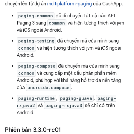
chuyển lên từ dự án
multiplatform-paging
của CashApp.
paging-common
đã di chuyển tất cả các API
Paging 3 sang
common
và hiện tương thích với jvm
và iOS ngoài Android.
paging-testing
đã chuyển mã của mình sang
common
và hiện tương thích với jvm và iOS ngoài
Android.
paging-compose
đã chuyển mã của mình sang
common
và cung cấp một cấu phần phần mềm
Android, phù hợp với khả năng hỗ trợ đa nền tảng
của
androidx.compose
.
paging-runtime
,
paging-guava
,
paging-
rxjava2
và
paging-rxjava3
sẽ chỉ có trên
Android.
Phiên bản 3
.
3
.
0-rc01