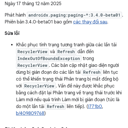
Ngày 17 tháng 12 năm 2025
Phát hành
androidx.paging:paging-*:3.4.0-beta01
.
Phiên bản 3.4.0-beta01 bao gồm
các thay đổi sau
.
Sửa lỗi
Khắc phục tình trạng tương tranh giữa các lần tải
RecyclerView
và
Refresh
dẫn đến
IndexOutOfBoundsException
trong
RecyclerView
. Các bản cập nhật giao diện người
dùng bị gián đoạn do các lần tải
Refresh
liên tục
có thể khiến trạng thái Phân trang bị mất đồng bộ
với
RecyclerView
. Vấn đề này được khắc phục
bằng cách đặt lại Phân trang về trạng thái trước khi
Làm mới nếu quá trình Làm mới bị gián đoạn (tức là
do một lần tải
Refresh
liên tiếp). (
I771b0
,
b/409809768
)