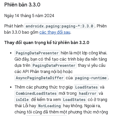
Phiên bản 3
.
3
.
0
Ngày 14 tháng 5 năm 2024
Phát hành
androidx.paging:paging-*:3.3.0
. Phiên
bản 3.3.0 bao gồm
các thay đổi sau
.
Thay đổi quan trọng kể từ phiên bản 3.2.0
PagingDataPresenter
hiện là một lớp công khai.
Giờ đây, bạn có thể tạo các trình bày đa nền tảng
dựa trên
PagingDataPresenter
thay vì yêu cầu
các API Phân trang nội bộ hoặc
AsyncPagingDataDiffer
của
paging-runtime
.
Thêm các phương thức trợ giúp
LoadStates
và
CombinedLoadStates
mới trong
hasError
và
isIdle
để kiểm tra xem
LoadStates
có ở trạng
thái Lỗi hay
NotLoading
hay không. Ngoài ra,
chúng tôi cũng đã thêm một phương thức mở rộng