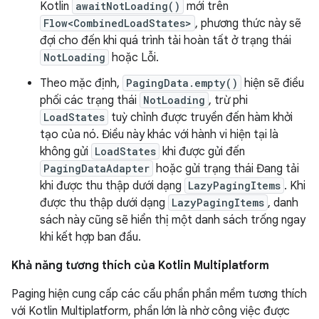
Kotlin
awaitNotLoading()
mới trên
Flow<CombinedLoadStates>
, phương thức này sẽ
đợi cho đến khi quá trình tải hoàn tất ở trạng thái
NotLoading
hoặc Lỗi.
Theo mặc định,
PagingData.empty()
hiện sẽ điều
phối các trạng thái
NotLoading
, trừ phi
LoadStates
tuỳ chỉnh được truyền đến hàm khởi
tạo của nó. Điều này khác với hành vi hiện tại là
không gửi
LoadStates
khi được gửi đến
PagingDataAdapter
hoặc gửi trạng thái Đang tải
khi được thu thập dưới dạng
LazyPagingItems
. Khi
được thu thập dưới dạng
LazyPagingItems
, danh
sách này cũng sẽ hiển thị một danh sách trống ngay
khi kết hợp ban đầu.
Khả năng tương thích của Kotlin Multiplatform
Paging hiện cung cấp các cấu phần phần mềm tương thích
với Kotlin Multiplatform, phần lớn là nhờ công việc được