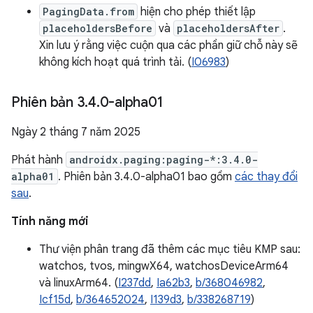
PagingData.from
hiện cho phép thiết lập
placeholdersBefore
và
placeholdersAfter
.
Xin lưu ý rằng việc cuộn qua các phần giữ chỗ này sẽ
không kích hoạt quá trình tải. (
I06983
)
Phiên bản 3
.
4
.
0-alpha01
Ngày 2 tháng 7 năm 2025
Phát hành
androidx.paging:paging-*:3.4.0-
alpha01
. Phiên bản 3.4.0-alpha01 bao gồm
các thay đổi
sau
.
Tính năng mới
Thư viện phân trang đã thêm các mục tiêu KMP sau:
watchos, tvos, mingwX64, watchosDeviceArm64
và linuxArm64. (
I237dd
,
Ia62b3
,
b/368046982
,
Icf15d
,
b/364652024
,
I139d3
,
b/338268719
)