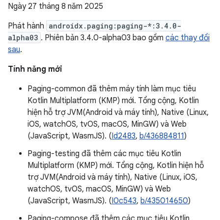
Ngày 27 tháng 8 năm 2025
Phát hành
androidx.paging:paging-*:3.4.0-
alpha03
. Phiên bản 3.4.0-alpha03 bao gồm
các thay đổi
sau
.
Tính năng mới
Paging-common đã thêm máy tính làm mục tiêu
Kotlin Multiplatform (KMP) mới. Tổng cộng, Kotlin
hiện hỗ trợ JVM(Android và máy tính), Native (Linux,
iOS, watchOS, tvOS, macOS, MinGW) và Web
(JavaScript, WasmJS). (
Id2483
,
b/436884811
)
Paging-testing đã thêm các mục tiêu Kotlin
Multiplatform (KMP) mới. Tổng cộng, Kotlin hiện hỗ
trợ JVM(Android và máy tính), Native (Linux, iOS,
watchOS, tvOS, macOS, MinGW) và Web
(JavaScript, WasmJS). (
I0c543
,
b/435014650
)
Paging-compose đã thêm các mục tiêu Kotlin