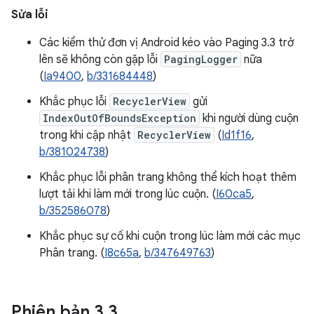
Sửa lỗi
Các kiểm thử đơn vị Android kéo vào Paging 3.3 trở
lên sẽ không còn gặp lỗi
PagingLogger
nữa
(
Ia9400
,
b/331684448
)
Khắc phục lỗi
RecyclerView
gửi
IndexOutOfBoundsException
khi người dùng cuộn
trong khi cập nhật
RecyclerView
(
Id1f16
,
b/381024738
)
Khắc phục lỗi phân trang không thể kích hoạt thêm
lượt tải khi làm mới trong lúc cuộn. (
I60ca5
,
b/352586078
)
Khắc phục sự cố khi cuộn trong lúc làm mới các mục
Phân trang. (
I8c65a
,
b/347649763
)
Phiên bản 3
.
3