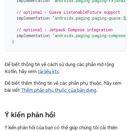
implementation
"androidx.paging:paging-rxjava3:$
// optional - Guava ListenableFuture support
implementation
"androidx.paging:paging-guava:$pa
// optional - Jetpack Compose integration
implementation
"androidx.paging:paging-compose:3
}
Để biết thông tin về cách sử dụng các phần mở rộng
Kotlin, hãy xem
tài liệu ktx
.
Để biết thêm thông tin về các phần phụ thuộc, hãy xem
bài viết
Thêm phần phụ thuộc của bản dựng
.
Ý kiến phản hồi
Ý kiến phản hồi của bạn có thể giúp chúng tôi cải thiện