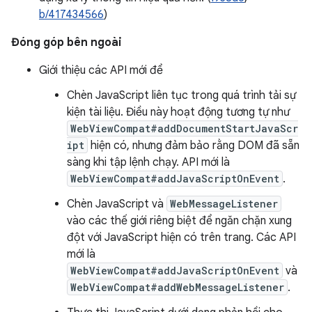
b/417434566
)
Đóng góp bên ngoài
Giới thiệu các API mới để
Chèn JavaScript liên tục trong quá trình tải sự
kiện tài liệu. Điều này hoạt động tương tự như
WebViewCompat#addDocumentStartJavaScr
ipt
hiện có, nhưng đảm bảo rằng DOM đã sẵn
sàng khi tập lệnh chạy. API mới là
WebViewCompat#addJavaScriptOnEvent
.
Chèn JavaScript và
WebMessageListener
vào các thế giới riêng biệt để ngăn chặn xung
đột với JavaScript hiện có trên trang. Các API
mới là
WebViewCompat#addJavaScriptOnEvent
và
WebViewCompat#addWebMessageListener
.