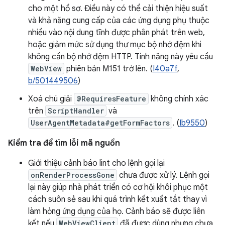
cho một hồ sơ. Điều này có thể cải thiện hiệu suất
và khả năng cung cấp của các ứng dụng phụ thuộc
nhiều vào nội dung tĩnh được phân phát trên web,
hoặc giảm mức sử dụng thư mục bộ nhớ đệm khi
không cần bộ nhớ đệm HTTP. Tính năng này yêu cầu
WebView
phiên bản M151 trở lên. (
I40a7f
,
b/501449506
)
Xoá chú giải
@RequiresFeature
không chính xác
trên
ScriptHandler
và
UserAgentMetadata#getFormFactors
. (
Ib9550
)
Kiểm tra để tìm lỗi mã nguồn
Giới thiệu cảnh báo lint cho lệnh gọi lại
onRenderProcessGone
chưa được xử lý. Lệnh gọi
lại này giúp nhà phát triển có cơ hội khôi phục một
cách suôn sẻ sau khi quá trình kết xuất tắt thay vì
làm hỏng ứng dụng của họ. Cảnh báo sẽ được liên
kết nếu
WebViewClient
đã được dùng nhưng chưa