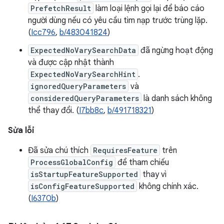
PrefetchResult
làm loại lệnh gọi lại để báo cáo
người dùng nếu có yêu cầu tìm nạp trước trùng lặp.
(
Icc796
,
b/483041824
)
ExpectedNoVarySearchData
đã ngừng hoạt động
và được cập nhật thành
ExpectedNoVarySearchHint
.
ignoredQueryParameters
và
consideredQueryParameters
là danh sách không
thể thay đổi. (
I7bb8c
,
b/491718321
)
Sửa lỗi
Đã sửa chú thích
RequiresFeature
trên
ProcessGlobalConfig
để tham chiếu
isStartupFeatureSupported
thay vì
isConfigFeatureSupported
không chính xác.
(
I6370b
)