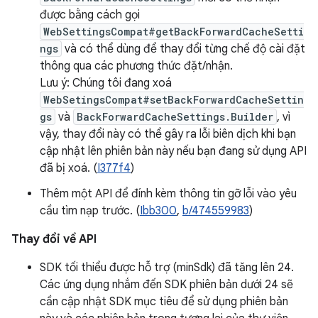
được bằng cách gọi
WebSettingsCompat#getBackForwardCacheSetti
ngs
và có thể dùng để thay đổi từng chế độ cài đặt
thông qua các phương thức đặt/nhận.
Lưu ý: Chúng tôi đang xoá
WebSetingsCompat#setBackForwardCacheSettin
gs
và
BackForwardCacheSettings.Builder
, vì
vậy, thay đổi này có thể gây ra lỗi biên dịch khi bạn
cập nhật lên phiên bản này nếu bạn đang sử dụng API
đã bị xoá. (
I377f4
)
Thêm một API để đính kèm thông tin gỡ lỗi vào yêu
cầu tìm nạp trước. (
Ibb300
,
b/474559983
)
Thay đổi về API
SDK tối thiểu được hỗ trợ (minSdk) đã tăng lên 24.
Các ứng dụng nhắm đến SDK phiên bản dưới 24 sẽ
cần cập nhật SDK mục tiêu để sử dụng phiên bản