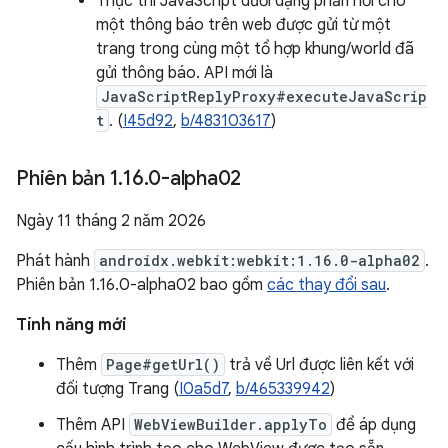
Thực thi JavaScript dưới dạng phản hồi cho
một thông báo trên web được gửi từ một
trang trong cùng một tổ hợp khung/world đã
gửi thông báo. API mới là
JavaScriptReplyProxy#executeJavaScrip
t
. (
I45d92
,
b/483103617
)
Phiên bản 1
.
16
.
0-alpha02
Ngày 11 tháng 2 năm 2026
Phát hành
androidx.webkit:webkit:1.16.0-alpha02
.
Phiên bản 1.16.0-alpha02 bao gồm
các thay đổi sau
.
Tính năng mới
Thêm
Page#getUrl()
trả về Url được liên kết với
đối tượng Trang (
I0a5d7
,
b/465339942
)
Thêm API
WebViewBuilder.applyTo
để áp dụng