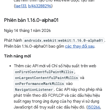
cấu hình trình tạo cho WebView được tạo sẵn
(
Iae133
,
b/463288296
)
Phiên bản 1
.
16
.
0-alpha01
Ngày 14 tháng 1 năm 2026
Phát hành
androidx.webkit:webkit:1.16.0-alpha01
.
Phiên bản 1.16.0-alpha01 bao gồm
các thay đổi sau
.
Tính năng mới
Thêm các API mới về Chỉ số hiệu suất trên web
onFirstContentfulPaintMillis
,
onLargestContentfulPaintMillis
và
onPerformanceMarkMillis
vào
NavigationListener
. Các API này cho phép nhà
phát triển theo dõi FCP/LCP và các dấu hiệu hiệu
suất ngay trong ứng dụng của họ thay vì sử dụng
JavaScript để truy xuất các dấu hiệu đó. (
I50266
,