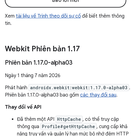
Báo lỗi mới
Xem
tài liệu về Trình theo dõi sự cố
để biết thêm thông
tin.
Webkit Phiên bản 1
.
17
Phiên bản 1
.
17
.
0-alpha03
Ngày 1 tháng 7 năm 2026
Phát hành
androidx.webkit:webkit:1.17.0-alpha03
.
Phiên bản 1.17.0-alpha03 bao gồm
các thay đổi sau
.
Thay đổi về API
Đã thêm một API
HttpCache
, có thể truy cập
thông qua
Profile#getHttpCache
, cung cấp khả
năng truy vấn và quản lý hạn mức bộ nhớ đệm HTTP