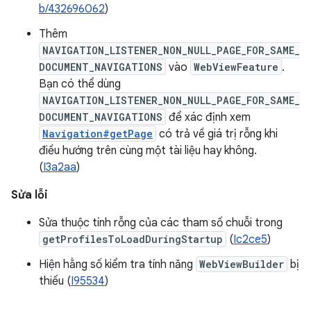
b/432696062
)
Thêm
NAVIGATION_LISTENER_NON_NULL_PAGE_FOR_SAME_
DOCUMENT_NAVIGATIONS
vào
WebViewFeature
.
Bạn có thể dùng
NAVIGATION_LISTENER_NON_NULL_PAGE_FOR_SAME_
DOCUMENT_NAVIGATIONS
để xác định xem
Navigation#getPage
có trả về giá trị rỗng khi
điều hướng trên cùng một tài liệu hay không.
(
I3a2aa
)
Sửa lỗi
Sửa thuộc tính rỗng của các tham số chuỗi trong
getProfilesToLoadDuringStartup
(
Ic2ce5
)
Hiện hằng số kiểm tra tính năng
WebViewBuilder
bị
thiếu (
I95534
)