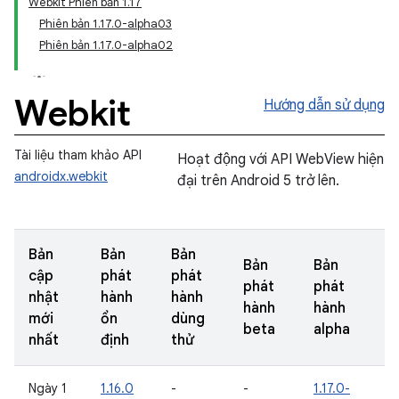
Webkit Phiên bản 1.17
Phiên bản 1.17.0-alpha03
Phiên bản 1.17.0-alpha02
Webkit
Hướng dẫn sử dụng
Tài liệu tham khảo API
Hoạt động với API WebView hiện
androidx.webkit
đại trên Android 5 trở lên.
Bản
Bản
Bản
Bản
Bản
cập
phát
phát
phát
phát
nhật
hành
hành
hành
hành
mới
ổn
dùng
beta
alpha
nhất
định
thử
Ngày 1
1.16.0
-
-
1.17.0-