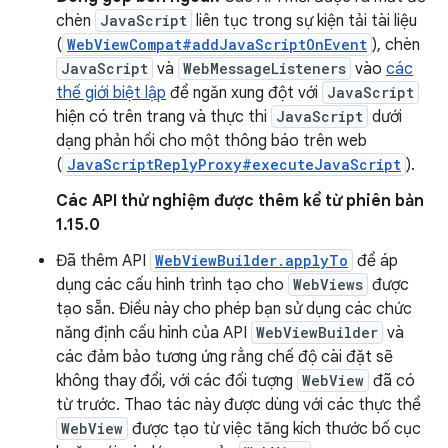
chèn
JavaScript
liên tục trong sự kiện tải tài liệu
(
WebViewCompat#addJavaScriptOnEvent
), chèn
JavaScript
và
WebMessageListeners
vào
các
thế giới biệt lập
để ngăn xung đột với
JavaScript
hiện có trên trang và thực thi
JavaScript
dưới
dạng phản hồi cho một thông báo trên web
(
JavaScriptReplyProxy#executeJavaScript
).
Các API thử nghiệm được thêm kể từ phiên bản
1.15.0
Đã thêm API
WebViewBuilder.applyTo
để áp
dụng các cấu hình trình tạo cho
WebViews
được
tạo sẵn. Điều này cho phép bạn sử dụng các chức
năng định cấu hình của API
WebViewBuilder
và
các đảm bảo tương ứng rằng chế độ cài đặt sẽ
không thay đổi, với các đối tượng
WebView
đã có
từ trước. Thao tác này được dùng với các thực thể
WebView
được tạo từ việc tăng kích thước bố cục