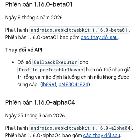
Phiên bản 1
.
16
.
0-beta01
Ngày 8 tháng 4 năm 2026
Phát hành
androidx.webkit:webkit:1.16.0-beta01
.
Phiên bản 1.16.0-beta01 bao gồm
các thay đổi sau
.
Thay đổi về API
Đối số
CallbackExecutor
cho
Profile.prefetchUrlAsync
hiện có thể nhận giá
trị rỗng và mặc định là luồng chính nếu không được
cung cấp. (
Ib89ef
,
b/483041824
)
Phiên bản 1
.
16
.
0-alpha04
Ngày 25 tháng 3 năm 2026
Phát hành
androidx.webkit:webkit:1.16.0-alpha04
.
Phiên bản 1.16.0-alpha04 bao gồm
các thay đổi sau
.