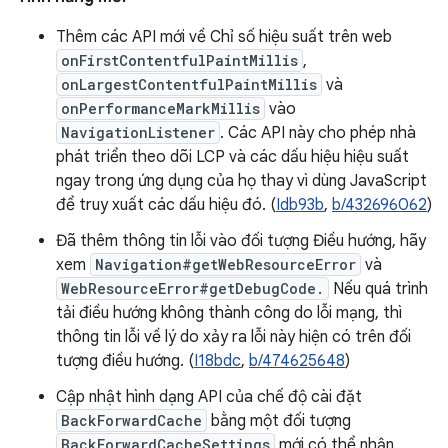
Thêm các API mới về Chỉ số hiệu suất trên web
onFirstContentfulPaintMillis
,
onLargestContentfulPaintMillis
và
onPerformanceMarkMillis
vào
NavigationListener
. Các API này cho phép nhà
phát triển theo dõi LCP và các dấu hiệu hiệu suất
ngay trong ứng dụng của họ thay vì dùng JavaScript
để truy xuất các dấu hiệu đó. (
Idb93b
,
b/432696062
)
Đã thêm thông tin lỗi vào đối tượng Điều hướng, hãy
xem
Navigation#getWebResourceError
và
WebResourceError#getDebugCode.
Nếu quá trình
tải điều hướng không thành công do lỗi mạng, thì
thông tin lỗi về lý do xảy ra lỗi này hiện có trên đối
tượng điều hướng. (
I18bdc
,
b/474625648
)
Cập nhật hình dạng API của chế độ cài đặt
BackForwardCache
bằng một đối tượng
BackForwardCacheSettings
mới có thể nhận