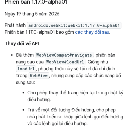
Phiên bản 1
.
17
.
0-alpha01
Ngày 19 tháng 5 năm 2026
Phát hành
androidx.webkit:webkit:1.17.0-alpha01
.
Phiên bản 1.17.0-alpha01 bao gồm
các thay đổi sau
.
Thay đổi về API
Đã thêm
WebViewCompat#navigate
, phiên bản
nâng cao của
WebView#loadUrl
. Giống như
loadUrl
, phương thức này sẽ tải url đã chỉ định
trong
WebView
, nhưng cung cấp các chức năng bổ
sung sau:
Cho phép thay thế trang hiện tại trong nhật ký
điều hướng.
Trả về một đối tượng Điều hướng, cho phép
nhà phát triển so khớp giữa lệnh gọi điều hướng
và các lệnh gọi lại điều hướng.