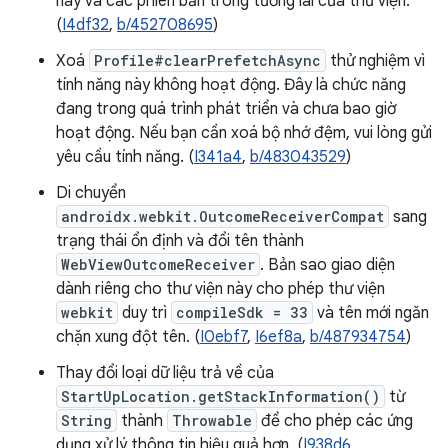
này và các phiên bản trong tương lai của thư viện.
(
I4df32
,
b/452708695
)
Xoá
Profile#clearPrefetchAsync
thử nghiệm vì
tính năng này không hoạt động. Đây là chức năng
đang trong quá trình phát triển và chưa bao giờ
hoạt động. Nếu bạn cần xoá bộ nhớ đệm, vui lòng gửi
yêu cầu tính năng. (
I341a4
,
b/483043529
)
Di chuyển
androidx.webkit.OutcomeReceiverCompat
sang
trạng thái ổn định và đổi tên thành
WebViewOutcomeReceiver
. Bản sao giao diện
dành riêng cho thư viện này cho phép thư viện
webkit
duy trì
compileSdk = 33
và tên mới ngăn
chặn xung đột tên. (
I0ebf7
,
I6ef8a
,
b/487934754
)
Thay đổi loại dữ liệu trả về của
StartUpLocation.getStackInformation()
từ
String
thành
Throwable
để cho phép các ứng
dụng xử lý thông tin hiệu quả hơn. (
I938d6
,