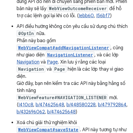
dùng API đó nên di chuyển sang phiên bản mới. Phiên
bản này sẽ lấy
WebViewOutcomeReceiver
để hỗ
trợ các lệnh gọi lại khi có lỗi. (
Iebb60
,
I56bf7
)
API điều hướng không còn yêu cầu sử dụng chú thích
@OptIn
nữa.
Phần này bao gồm
WebViewCompat#addNavigationListener
, cũng
như giao diện
NavigationListener
, và các lớp
Navigation
và
Page
. Xin lưu ý rằng các loại
Navigation
và
Page
hiện là các lớp thay vì giao
diện.
Giờ đây, bạn nên kiểm tra các API này bằng hằng số
tính năng
WebViewFeature#NAVIGATION_LISTENER
mới.
(
I410c8
,
b/474625648
,
b/448580228
,
b/479792864
,
b/432696062
,
b/474625648
)
Xoá chú giải thử nghiệm khỏi
WebViewCompat#saveState
. API này tương tự như