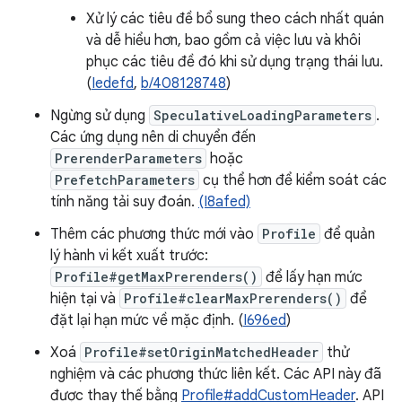
Xử lý các tiêu đề bổ sung theo cách nhất quán
và dễ hiểu hơn, bao gồm cả việc lưu và khôi
phục các tiêu đề đó khi sử dụng trạng thái lưu.
(
Iedefd
,
b/408128748
)
Ngừng sử dụng
SpeculativeLoadingParameters
.
Các ứng dụng nên di chuyển đến
PrerenderParameters
hoặc
PrefetchParameters
cụ thể hơn để kiểm soát các
tính năng tải suy đoán.
(I8afed)
Thêm các phương thức mới vào
Profile
để quản
lý hành vi kết xuất trước:
Profile#getMaxPrerenders()
để lấy hạn mức
hiện tại và
Profile#clearMaxPrerenders()
để
đặt lại hạn mức về mặc định. (
I696ed
)
Xoá
Profile#setOriginMatchedHeader
thử
nghiệm và các phương thức liên kết. Các API này đã
được thay thế bằng
Profile#addCustomHeader
. API