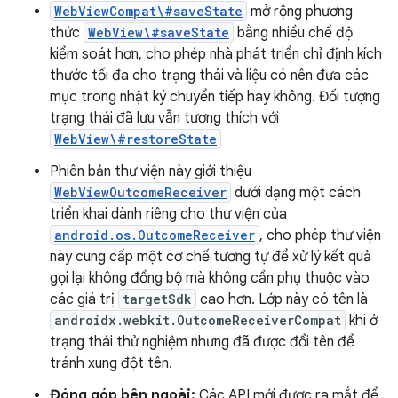
WebViewCompat\#saveState
mở rộng phương
thức
WebView\#saveState
bằng nhiều chế độ
kiểm soát hơn, cho phép nhà phát triển chỉ định kích
thước tối đa cho trạng thái và liệu có nên đưa các
mục trong nhật ký chuyển tiếp hay không. Đối tượng
trạng thái đã lưu vẫn tương thích với
WebView\#restoreState
Phiên bản thư viện này giới thiệu
WebViewOutcomeReceiver
dưới dạng một cách
triển khai dành riêng cho thư viện của
android.os.OutcomeReceiver
, cho phép thư viện
này cung cấp một cơ chế tương tự để xử lý kết quả
gọi lại không đồng bộ mà không cần phụ thuộc vào
các giá trị
targetSdk
cao hơn. Lớp này có tên là
androidx.webkit.OutcomeReceiverCompat
khi ở
trạng thái thử nghiệm nhưng đã được đổi tên để
tránh xung đột tên.
Đóng góp bên ngoài:
Các API mới được ra mắt để