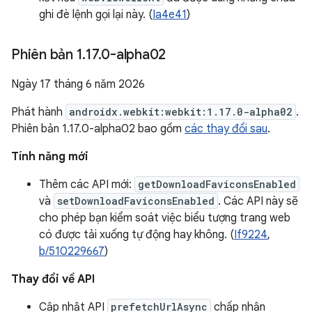
ghi đè lệnh gọi lại này. (
Ia4e41
)
Phiên bản 1
.
17
.
0-alpha02
Ngày 17 tháng 6 năm 2026
Phát hành
androidx.webkit:webkit:1.17.0-alpha02
.
Phiên bản 1.17.0-alpha02 bao gồm
các thay đổi sau
.
Tính năng mới
Thêm các API mới:
getDownloadFaviconsEnabled
và
setDownloadFaviconsEnabled
. Các API này sẽ
cho phép bạn kiểm soát việc biểu tượng trang web
có được tải xuống tự động hay không. (
If9224
,
b/510229667
)
Thay đổi về API
Cập nhật API
prefetchUrlAsync
chấp nhận