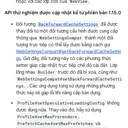
hoặc với các lớp con của
WebView
.
API thử nghiệm được cập nhật kể từ phiên bản 1.15.0
Đối tượng
BackForwardCacheSettings
đã được
thay đổi từ một đối tượng cấu hình được cung cấp
thông qua
WebSettingsCompat
thành một đối
tượng trực tiếp có thể lấy được bằng cách gọi
WebSettingsCompat#getBackForwardCacheSettin
gs
. Giờ đây, đối tượng này có các phương thức
setter giúp cập nhật trực tiếp chế độ cài đặt. Lớp
lồng nhau
Builder
trước đó đã bị xoá, cũng như
WebSettingsCompat#setBackForwardCacheSetti
ngs.
. Các ứng dụng từng sử dụng những phương
thức này sẽ gặp lỗi khi nâng cấp bản dựng.
Profile#setSpeculativeLoadingConfig
không
được dùng nữa. Thay vào đó, hãy sử dụng
Profile#setMaxPrerenders
,
PrefetchCache#setMaxPrefetches
và