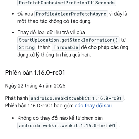
PrefetchCache#setPrefetchTtlSeconds
.
Đã xoá
Profile#clearPrefetchAsync
vì đây là
một thao tác không có tác dụng.
Thay đổi loại dữ liệu trả về của
StartUpLocation.getStackInformation()
từ
String
thành
Throwable
để cho phép các ứng
dụng xử lý thông tin hiệu quả hơn.
Phiên bản 1
.
16
.
0-rc01
Ngày 22 tháng 4 năm 2026
Phát hành
androidx.webkit:webkit:1.16.0-rc01
.
Phiên bản 1.16.0-rc01 bao gồm
các thay đổi sau
.
Không có thay đổi nào kể từ phiên bản
androidx.webkit:webkit:1.16.0-beta01
.