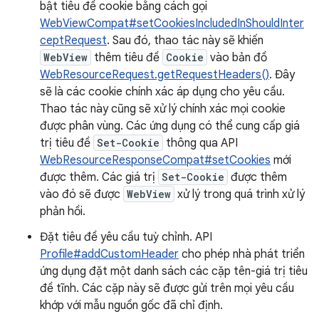
bật tiêu đề cookie bằng cách gọi
WebViewCompat#setCookiesIncludedInShouldInter
ceptRequest
. Sau đó, thao tác này sẽ khiến
WebView
thêm tiêu đề
Cookie
vào bản đồ
WebResourceRequest.getRequestHeaders()
. Đây
sẽ là các cookie chính xác áp dụng cho yêu cầu.
Thao tác này cũng sẽ xử lý chính xác mọi cookie
được phân vùng. Các ứng dụng có thể cung cấp giá
trị tiêu đề
Set-Cookie
thông qua API
WebResourceResponseCompat#setCookies
mới
được thêm. Các giá trị
Set-Cookie
được thêm
vào đó sẽ được
WebView
xử lý trong quá trình xử lý
phản hồi.
Đặt tiêu đề yêu cầu tuỳ chỉnh. API
Profile#addCustomHeader
cho phép nhà phát triển
ứng dụng đặt một danh sách các cặp tên-giá trị tiêu
đề tĩnh. Các cặp này sẽ được gửi trên mọi yêu cầu
khớp với mẫu nguồn gốc đã chỉ định.