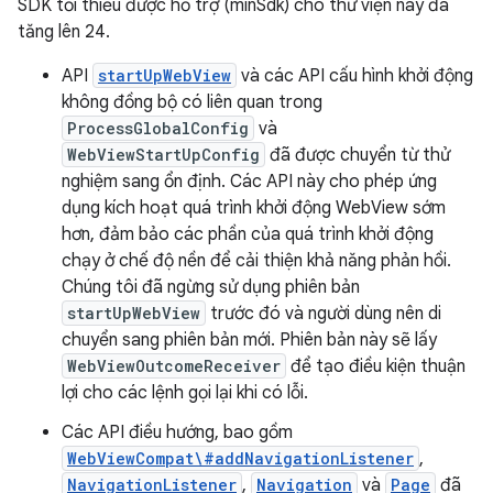
SDK tối thiểu được hỗ trợ (minSdk) cho thư viện này đã
tăng lên 24.
API
startUpWebView
và các API cấu hình khởi động
không đồng bộ có liên quan trong
ProcessGlobalConfig
và
WebViewStartUpConfig
đã được chuyển từ thử
nghiệm sang ổn định. Các API này cho phép ứng
dụng kích hoạt quá trình khởi động WebView sớm
hơn, đảm bảo các phần của quá trình khởi động
chạy ở chế độ nền để cải thiện khả năng phản hồi.
Chúng tôi đã ngừng sử dụng phiên bản
startUpWebView
trước đó và người dùng nên di
chuyển sang phiên bản mới. Phiên bản này sẽ lấy
WebViewOutcomeReceiver
để tạo điều kiện thuận
lợi cho các lệnh gọi lại khi có lỗi.
Các API điều hướng, bao gồm
WebViewCompat\#addNavigationListener
,
NavigationListener
,
Navigation
và
Page
đã