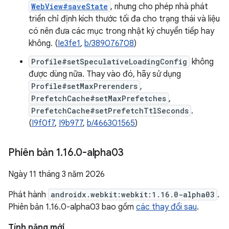
WebView#saveState
, nhưng cho phép nhà phát
triển chỉ định kích thước tối đa cho trạng thái và liệu
có nên đưa các mục trong nhật ký chuyển tiếp hay
không. (
Ie3fe1
,
b/389076708
)
Profile#setSpeculativeLoadingConfig
không
được dùng nữa. Thay vào đó, hãy sử dụng
Profile#setMaxPrerenders
,
PrefetchCache#setMaxPrefetches
,
PrefetchCache#setPrefetchTtlSeconds
.
(
I9f0f7
,
I9b977
,
b/466301565
)
Phiên bản 1
.
16
.
0-alpha03
Ngày 11 tháng 3 năm 2026
Phát hành
androidx.webkit:webkit:1.16.0-alpha03
.
Phiên bản 1.16.0-alpha03 bao gồm
các thay đổi sau
.
Tính năng mới