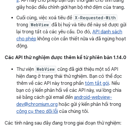
s
. API này cho phép bạn đặt thời gian chờ tính bằng
giây hoặc điều chỉnh giới hạn bộ nhớ đệm của trang.
Cuối cùng, việc xoá tiêu đề
X-Requested-With
trong
WebView
đã bị huỷ và tiêu đề này sẽ được gửi
lại trong tất cả các yêu cầu. Do đó,
API danh sách
cho phép
không còn cần thiết nữa và đã ngừng hoạt
động.
Các API thử nghiệm được thêm kể từ phiên bản 1.14.0
Thư viện
WebView
cũng đã giới thiệu một số API
hiện đang ở trạng thái thử nghiệm. Bạn có thể đọc
thêm về các API này trong phần
tóm tắt gói
. Nếu
bạn có ý kiến phản hồi về các API này, vui lòng chia
sẻ bằng cách gửi email đến
android-webview-
dev@chromium.org
hoặc gửi ý kiến phản hồi trong
công cụ theo dõi lỗi
của chúng tôi.
Các tính năng sau đây đang trong giai đoạn thử nghiệm: