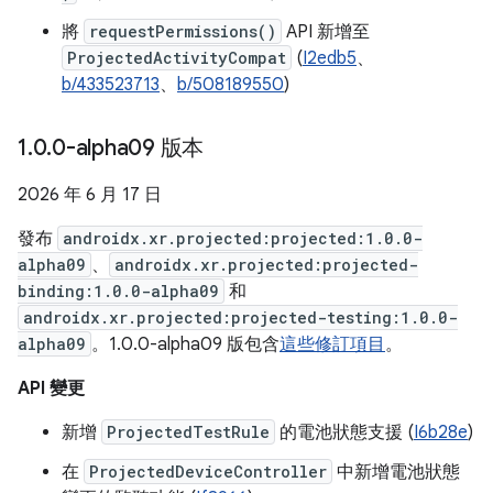
將
requestPermissions()
API 新增至
ProjectedActivityCompat
(
I2edb5
、
b/433523713
、
b/508189550
)
1
.
0
.
0-alpha09 版本
2026 年 6 月 17 日
發布
androidx.xr.projected:projected:1.0.0-
alpha09
、
androidx.xr.projected:projected-
binding:1.0.0-alpha09
和
androidx.xr.projected:projected-testing:1.0.0-
alpha09
。1.0.0-alpha09 版包含
這些修訂項目
。
API 變更
新增
ProjectedTestRule
的電池狀態支援 (
I6b28e
)
在
ProjectedDeviceController
中新增電池狀態