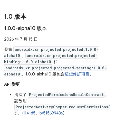
1
.
0 版本
1
.
0
.
0-alpha10 版本
2026 年 7 月 15 日
發布
androidx.xr.projected:projected:1.0.0-
alpha10
、
androidx.xr.projected:projected-
binding:1.0.0-alpha10
和
androidx.xr.projected:projected-testing:1.0.0-
alpha10
。1.0.0-alpha10 版包含
這些修訂項目
。
API 變更
淘汰了
ProjectedPermissionsResultContract
。
請改用
ProjectedActivityCompat.requestPermissions(
)
。(
I141d5
、
b/515699436
)