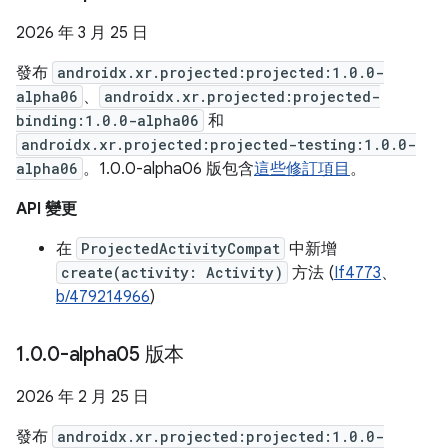
2026 年 3 月 25 日
發布
androidx.xr.projected:projected:1.0.0-
alpha06
、
androidx.xr.projected:projected-
binding:1.0.0-alpha06
和
androidx.xr.projected:projected-testing:1.0.0-
alpha06
。1.0.0-alpha06 版包含
這些修訂項目
。
API 變更
在
ProjectedActivityCompat
中新增
create(activity: Activity)
方法 (
If4773
、
b/479214966
)
1
.
0
.
0-alpha05 版本
2026 年 2 月 25 日
發布
androidx.xr.projected:projected:1.0.0-