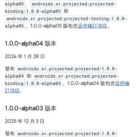
alpha05
、
androidx.xr.projected:projected-
binding:1.0.0-alpha05
和
androidx.xr.projected:projected-testing:1.0.0-
alpha05
。1.0.0-alpha05 版包含
這些修訂項目
。
1
.
0
.
0-alpha04 版本
2026 年 1 月 28 日
發布
androidx.xr.projected:projected:1.0.0-
alpha04
和
androidx.xr.projected:projected-
binding:1.0.0-alpha04
。1.0.0-alpha04 版包含
這些修
訂項目
。
1
.
0
.
0-alpha03 版本
2025 年 12 月 3 日
發布
androidx.xr.projected:projected:1.0.0-