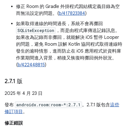
修正 Room 的 Gradle 外掛程式因結構定義目錄為空
而無法設定的問題。(
b/417823384
)
如果取得連線的時間過長，系統不會再擲回
SQLiteException
，而是由程式庫傳送記錄訊息。
如果改為記錄而非擲回，就能解決 iOS 暫停 Looper
的問題，避免 Room 誤解 Kotlin 協同程式取得連線時
發生的逾時情形，進而防止在 iOS 應用程式於資料庫
作業期間進入背景，稍後又恢復時擲回例外狀況。
(
b/422448815
)
2
.
7
.
1 版
2025 年 4 月 23 日
發布
androidx.room:room-*:2.7.1
。2.7.1 版包含
這些
修訂項目
。
修正錯誤