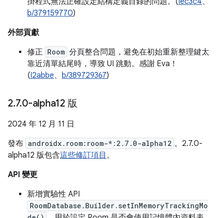
掛程式無法正確設定結構定義目錄的問題。(
Iec3c4
、
b/379159770
)
外部貢獻
修正
Room
分頁整合問題，避免在初始重新整理鍵太
靠近清單結尾時，導致 UI 跳動。感謝 Eva！
(
I2abbe
、
b/389729367
)
2
.
7
.
0-alpha12 版
2024 年 12 月 11 日
發布
androidx.room:room-*:2.7.0-alpha12
。2.7.0-
alpha12 版包含
這些修訂項目
。
API 變更
新增實驗性 API
RoomDatabase.Builder.setInMemoryTrackingMo
de()
，用於設定 Room 是否會使用記憶體內資料表