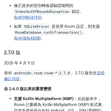
修正提供的型別轉換器驗證期間的
IndexOutOfBoundsException
錯誤。
(
b/409804755
)。
如果
SQLiteDriver
是使用 Room 設定，則支援
RoomDatabase.runInTransaction()
。
(
b/408364828
)。
2
.
7
.
0 版
2025 年 4 月 9 日
發布
androidx.room:room-*:2.7.0
。2.7.0 版包含
這些
修訂項目
。
自 2.6.0 版以來的重要變更
支援 Kotlin Multiplatform (KMP)：
在此版本中，
Room 已重構為 Kotlin Multiplatform (KMP) 程式庫。
目前支援的平台包括 Android、iOS、JVM (電腦版)、