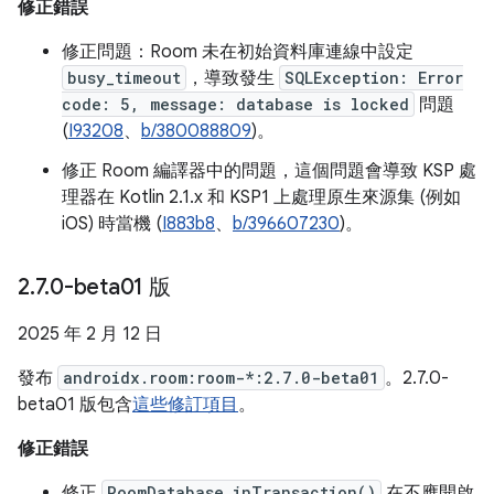
修正錯誤
修正問題：Room 未在初始資料庫連線中設定
busy_timeout
，導致發生
SQLException: Error
code: 5, message: database is locked
問題
(
I93208
、
b/380088809
)。
修正 Room 編譯器中的問題，這個問題會導致 KSP 處
理器在 Kotlin 2.1.x 和 KSP1 上處理原生來源集 (例如
iOS) 時當機 (
I883b8
、
b/396607230
)。
2
.
7
.
0-beta01 版
2025 年 2 月 12 日
發布
androidx.room:room-*:2.7.0-beta01
。2.7.0-
beta01 版包含
這些修訂項目
。
修正錯誤
修正
RoomDatabase.inTransaction()
在不應開啟