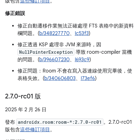
版包含
這些修訂項目
。
修正錯誤
修正自動遷移作業無法正確處理 FTS 表格中的新資料
欄問題。(
b/348227770
、
Ic53f3
)
修正透過 KSP 處理非 JVM 來源時，因
NullPointerException
導致 room-compiler 當機
的問題。(
b/396607230
、
I693c9
)
修正問題：Room 不會在寫入器連線使用完畢後，使
表格失效。(
b/340606803
、
I73ef6
)
2
.
7
.
0-rc01 版
2025 年 2 月 26 日
發布
androidx.room:room-*:2.7.0-rc01
。2.7.0-rc01
版包含
這些修訂項目
。