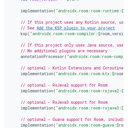
implementation
(
"androidx.room:room-runtime:
$
r
// If this project uses any Kotlin source, use
// See 
Add the KSP plugin to your project
ksp
(
"androidx.room:room-compiler:
$
room_version
// If this project only uses Java source, use 
// No additional plugins are necessary
annotationProcessor
(
"androidx.room:room-compil
// optional - Kotlin Extensions and Coroutines
implementation
(
"androidx.room:room-ktx:
$
room_
// optional - RxJava2 support for Room
implementation
(
"androidx.room:room-rxjava2:
$
r
// optional - RxJava3 support for Room
implementation
(
"androidx.room:room-rxjava3:
$
r
// optional - Guava support for Room, includin
implementation
(
"androidx.room:room-guava:
$
roo