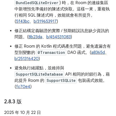
BundledSQLiteDriver
) 時，在 Room 的連線集區
中新增預先準備好的陳述式快取。這樣一來，重複執
行相同 SQL 陳述式時，效能就會有所提升。
(
5f43bc
、
b/319653917
)
修正結構定義驗證的實際 / 預期錯誤訊息缺少資訊的
問題。(
8b23da
、
b/454531083
)
修正 Room 的 Kotlin 程式碼產生問題，避免遺漏含有
型別變數的
@Transaction
DAO 函式。(
a8365d
、
b/251316420
)
避免執行緒躍點，並維持與
SupportSQLiteDatabase
API 相同的封鎖行為，藉
此提升 Room 的
SupportSQLite
包裝函式效能。
(
fc70e4
)
2
.
8
.
3 版
2025 年 10 月 22 日