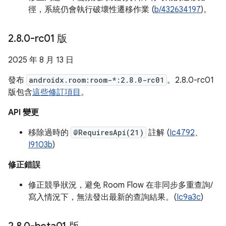
徑，系統仍會執行破壞性遷移作業 (
b/432634197
)。
2
.
8
.
0-rc01 版
2025 年 8 月 13 日
發布
androidx.room:room-*:2.8.0-rc01
。2.8.0-rc01
版包含
這些修訂項目
。
API 變更
移除過時的
@RequiresApi(21)
註解 (
Ic4792
、
I9103b
)
修正錯誤
修正競爭狀況，避免 Room Flow 在非同步多重查詢/
寫入情況下，無法發出最新的查詢結果。(
Ic9a3c
)