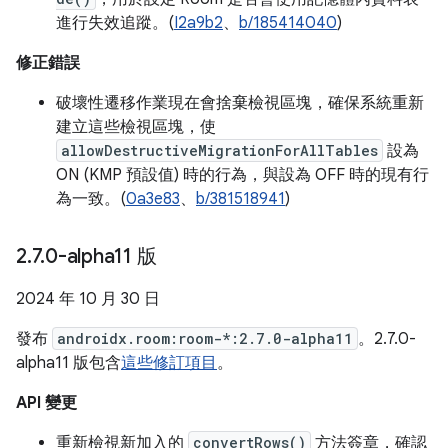
進行失效追蹤。(
I2a9b2
、
b/185414040
)
修正錯誤
破壞性遷移作業現在會捨棄檢視區塊，確保系統重新
建立這些檢視區塊，使
allowDestructiveMigrationForAllTables
設為
ON (KMP 預設值) 時的行為，與設為 OFF 時的現有行
為一致。(
0a3e83
、
b/381518941
)
2
.
7
.
0-alpha11 版
2024 年 10 月 30 日
發布
androidx.room:room-*:2.7.0-alpha11
。2.7.0-
alpha11 版包含
這些修訂項目
。
API 變更
重新檢視新加入的
convertRows()
方法簽章，確認