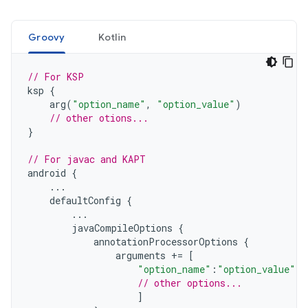
Groovy
Kotlin
// For KSP
ksp
{
arg
(
"option_name"
,
"option_value"
)
// other otions...
}
// For javac and KAPT
android
{
...
defaultConfig
{
...
javaCompileOptions
{
annotationProcessorOptions
{
arguments
+=
[
"option_name"
:
"option_value"
,
// other options...
]