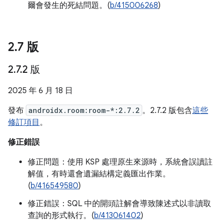
爾會發生的死結問題。(
b/415006268
)
2
.
7 版
2
.
7
.
2 版
2025 年 6 月 18 日
發布
androidx.room:room-*:2.7.2
。2.7.2 版包含
這些
修訂項目
。
修正錯誤
修正問題：使用 KSP 處理原生來源時，系統會誤讀註
解值，有時還會遺漏結構定義匯出作業。
(
b/416549580
)
修正錯誤：SQL 中的開頭註解會導致陳述式以非讀取
查詢的形式執行。(
b/413061402
)