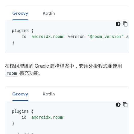
Groovy
Kotlin
plugins
{
id
'androidx.room'
version
"$room_version"
app
}
在模組層級的 Gradle 建構檔案中，套用外掛程式並使用
room
擴充功能。
Groovy
Kotlin
plugins
{
id
'androidx.room'
}