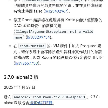
已關閉資料庫時開啟資料庫的問題，並在資料庫關閉
時快速傳回 false (
b/325432967
)。
修正 Room 編譯器在處理具有 Kotlin 內嵌 / 值類別的
DAO 函式時發生的當機問題
(
IllegalArgumentException: not a valid
name
) (
b/388299754
)。
在
room-runtime
的 JVM 構件中加入 Proguard 規
則，確保系統不會移除所產生資料庫實作項目的預設
建構函式，因為 Room 的預設初始化設定會使用反射
(
b/392657750
)。
2
.
7
.
0-alpha13 版
2025 年 1 月 29 日
發布
androidx.room:room-*:2.7.0-alpha13
。2.7.0-
alpha13 版包含
這些修訂項目
。