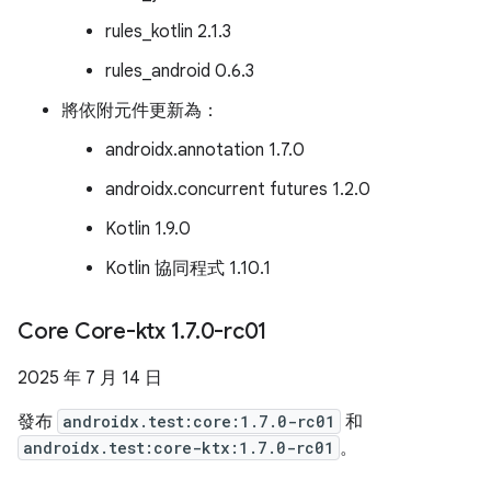
rules_kotlin 2.1.3
rules_android 0.6.3
將依附元件更新為：
androidx.annotation 1.7.0
androidx.concurrent futures 1.2.0
Kotlin 1.9.0
Kotlin 協同程式 1.10.1
Core Core-ktx 1
.
7
.
0-rc01
2025 年 7 月 14 日
發布
androidx.test:core:1.7.0-rc01
和
androidx.test:core-ktx:1.7.0-rc01
。