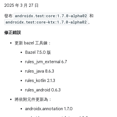
2025 年 3 月 27 日
發布
androidx.test:core:1.7.0-alpha02
和
androidx.test:core-ktx:1.7.0-alpha02
。
修正錯誤
更新 bazel 工具鍊：
Bazel 7.5.0 版
rules_jvm_external 6.7
rules_java 8.6.3
rules_kotlin 2.1.3
rules_android 0.6.3
將依附元件更新為：
androidx.annotation 1.7.0