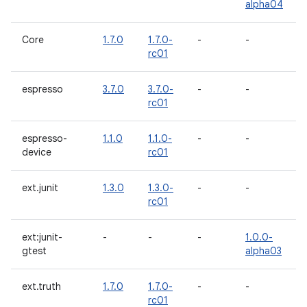
alpha04
Core
1.7.0
1.7.0-
-
-
rc01
espresso
3.7.0
3.7.0-
-
-
rc01
espresso-
1.1.0
1.1.0-
-
-
device
rc01
ext.junit
1.3.0
1.3.0-
-
-
rc01
ext:junit-
-
-
-
1.0.0-
gtest
alpha03
ext.truth
1.7.0
1.7.0-
-
-
rc01