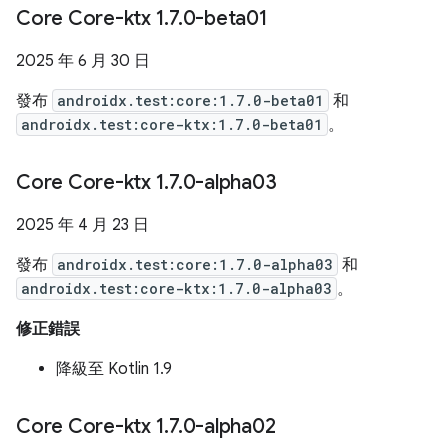
Core Core-ktx 1
.
7
.
0-beta01
2025 年 6 月 30 日
發布
androidx.test:core:1.7.0-beta01
和
androidx.test:core-ktx:1.7.0-beta01
。
Core Core-ktx 1
.
7
.
0-alpha03
2025 年 4 月 23 日
發布
androidx.test:core:1.7.0-alpha03
和
androidx.test:core-ktx:1.7.0-alpha03
。
修正錯誤
降級至 Kotlin 1.9
Core Core-ktx 1
.
7
.
0-alpha02