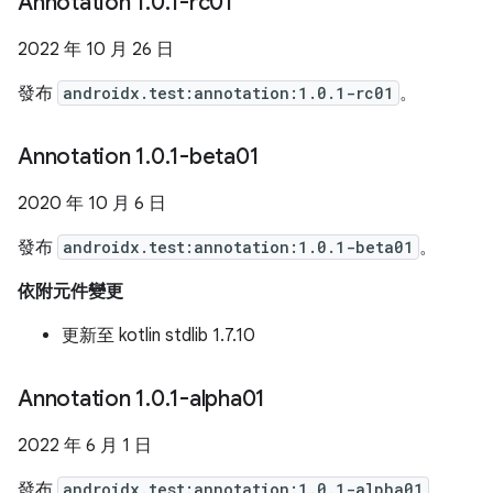
Annotation 1
.
0
.
1-rc01
2022 年 10 月 26 日
發布
androidx.test:annotation:1.0.1-rc01
。
Annotation 1
.
0
.
1-beta01
2020 年 10 月 6 日
發布
androidx.test:annotation:1.0.1-beta01
。
依附元件變更
更新至 kotlin stdlib 1.7.10
Annotation 1
.
0
.
1-alpha01
2022 年 6 月 1 日
發布
androidx.test:annotation:1.0.1-alpha01
。