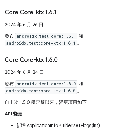
Core Core-ktx 1
.
6
.
1
2024 年 6 月 26 日
發布
androidx.test:core:1.6.1
和
androidx.test:core-ktx:1.6.1
。
Core Core-ktx 1
.
6
.
0
2024 年 6 月 24 日
發布
androidx.test:core:1.6.0
和
androidx.test:core-ktx:1.6.0
。
自上次 1.5.0 穩定版以來，變更項目如下：
API 變更
新增 ApplicationInfoBuilder.setFlags(int)