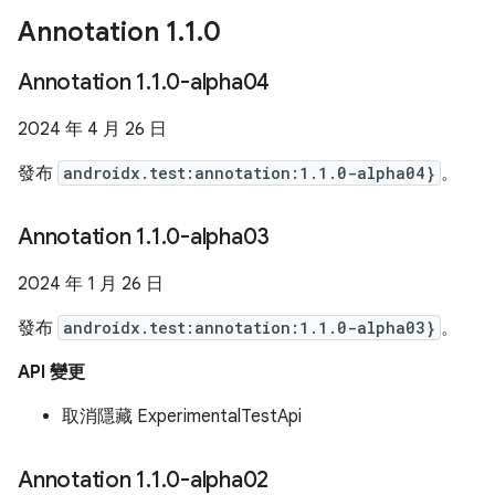
Annotation 1
.
1
.
0
Annotation 1
.
1
.
0-alpha04
2024 年 4 月 26 日
發布
androidx.test:annotation:1.1.0-alpha04}
。
Annotation 1
.
1
.
0-alpha03
2024 年 1 月 26 日
發布
androidx.test:annotation:1.1.0-alpha03}
。
API 變更
取消隱藏 ExperimentalTestApi
Annotation 1
.
1
.
0-alpha02