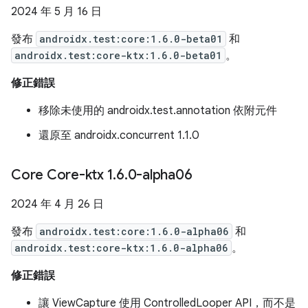
2024 年 5 月 16 日
發布
androidx.test:core:1.6.0-beta01
和
androidx.test:core-ktx:1.6.0-beta01
。
修正錯誤
移除未使用的 androidx.test.annotation 依附元件
還原至 androidx.concurrent 1.1.0
Core Core-ktx 1
.
6
.
0-alpha06
2024 年 4 月 26 日
發布
androidx.test:core:1.6.0-alpha06
和
androidx.test:core-ktx:1.6.0-alpha06
。
修正錯誤
讓 ViewCapture 使用 ControlledLooper API，而不是