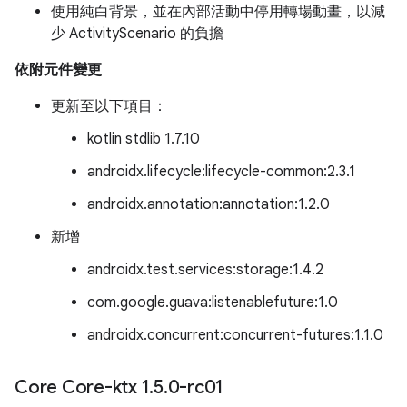
使用純白背景，並在內部活動中停用轉場動畫，以減
少 ActivityScenario 的負擔
依附元件變更
更新至以下項目：
kotlin stdlib 1.7.10
androidx.lifecycle:lifecycle-common:2.3.1
androidx.annotation:annotation:1.2.0
新增
androidx.test.services:storage:1.4.2
com.google.guava:listenablefuture:1.0
androidx.concurrent:concurrent-futures:1.1.0
Core Core-ktx 1
.
5
.
0-rc01