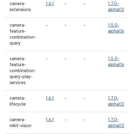
camera-
1.6.1
-
-
1.7.0-
extensions
alpha02
camera-
-
-
-
1.5.0-
feature-
alpha06
combination-
query
camera-
-
-
-
1.5.0-
feature-
alpha06
combination-
query-play-
services
camera-
1.6.1
-
-
1.7.0-
lifecycle
alpha02
camera-
1.6.1
-
-
1.7.0-
mlkit-vision
alpha02