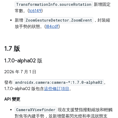
TransformationInfo.sourceRotation
新增固定
常數。(
Ic6149
)
新增
ZoomGestureDetector.ZoomEvent
，封裝縮
放手勢的狀態。(
I84cdf
)
1
.
7 版
1
.
7
.
0-alpha02 版
2026 年 7 月 1 日
發布
androidx.camera:camera-*:1.7.0-alpha02
。
1.7.0-alpha02 版包含
這些修訂項目
。
API 變更
CameraXViewfinder
現在支援雙指撥動縮放和輕觸
對焦等內建手勢，並新增螢幕閃光燈和串流狀態支