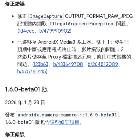
修正錯誤
修正
ImageCapture
OUTPUT_FORMAT_RAW_JPEG
記憶體內擷取
IllegalArgumentException
問題。
(
Id4eec
、
b/479990902
)
已遷移至 AndroidX Media3 多工器。修正 1：發生非
預期中斷或應用程式終止時，影片損毀的問題；2：
將影片儲存至 Proxy 檔案描述元時，應用程式當機的
問題。(
I23b63
、
b/433649708
、
b/264812009
、
b/475750115
)
1
.
6
.
0-beta01 版
2026 年 1 月 28 日
發布
androidx.camera:camera-*:1.6.0-beta01
。
1.6.0-beta01 版包含
這些修訂項目
。
修正錯誤