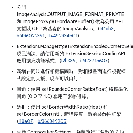
公開
ImageAnalysis.OUTPUT_IMAGE_FORMAT_PRIVATE
和 ImageProxy.getHardwareBuffer() 做為公用 API，
支援以 GPU 為基礎的 ImageAnalysis。(
I41cb3
、
b/496022391
、
b/492934501
)
ExtensionsManager#getExtensionEnabledCameraSele
現已淘汰。請使用新的 ExtensionSessionConfig API
啟用擴充功能模式。(
I2b336
、
b/473715607
)
新增在同時進行相機構圖時，對相機畫面進行視覺樣
式設定的支援。現在可以自訂：
圓角：使用 setRoundedCornerRatio(float) 將標準化
圓角 (0.0 至 1.0) 套用至影格邊緣。
邊框：使用 setBorderWidthRatio(float) 和
setBorderColor(int)，新增厚度一致的裝飾性框架
(
I18a07
、
b/366349205
)
更新 CompositionSettings，強制執行非負數的 Z 順