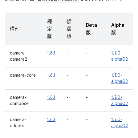
穩
候
Beta
Alpha
構件
定
選
版
版
版
版
camera-
1.6.1
-
-
1.7.0-
camera2
alpha02
camera-core
1.6.1
-
-
1.7.0-
alpha02
camera-
1.6.1
-
-
1.7.0-
compose
alpha02
camera-
1.6.1
-
-
1.7.0-
effects
alpha02