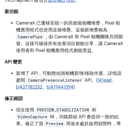
1.6.0-alpha01 版包含
這些修訂項目
。
新功能
CameraX 已遷移至統一的高效能相機堆疊，Pixel 相
機應用程式也使用這個堆疊。這個新堆疊稱為
CameraPipe
，由 CameraX 和 Pixel 相機團隊共同開
發。這樣可確保所有改善項目都能分享，讓 CameraX
使用者和 Pixel 相機應用程式都能受益。
API 變更
新增了 API，可動態偵測相機新增/移除作業。詳情請
參閱
CameraPresenceListener
API。(
I41ead
、
b/427182232
、
b/419441394
)
修正錯誤
現在使用
PREVIEW_STABILIZATION
和
VideoCapture
時，功能群組 API 會提供一致的結
果。修正了當
Preview
用途未處於啟用狀態時，導