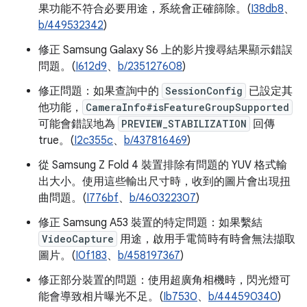
果功能不符合必要用途，系統會正確篩除。(
I38db8
、
b/449532342
)
修正 Samsung Galaxy S6 上的影片搜尋結果顯示錯誤
問題。(
I612d9
、
b/235127608
)
修正問題：如果查詢中的
SessionConfig
已設定其
他功能，
CameraInfo#isFeatureGroupSupported
可能會錯誤地為
PREVIEW_STABILIZATION
回傳
true。(
I2c355c
、
b/437816469
)
從 Samsung Z Fold 4 裝置排除有問題的 YUV 格式輸
出大小。使用這些輸出尺寸時，收到的圖片會出現扭
曲問題。(
I776bf
、
b/460322307
)
修正 Samsung A53 裝置的特定問題：如果繫結
VideoCapture
用途，啟用手電筒時有時會無法擷取
圖片。(
I0f183
、
b/458197367
)
修正部分裝置的問題：使用超廣角相機時，閃光燈可
能會導致相片曝光不足。(
Ib7530
、
b/444590340
)