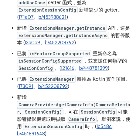
addUseCase
setter 函式，並為
ExtensionSessionConfig
新增缺少的 getter。
(
I71e07
、
b/453988621
)
新增
ExtensionsManager.getInstance
API，這是
ExtensionsManager.getInstanceAsync
的暫停版
本 (
I3a0a9
、
b/452208792
)
已將
isFeatureGroupSupported
重新命名為
isSessionConfigSupported
，並支援任何類型的
SessionConfig
。(
I21616
、
b/448781299
)
已將
ExtensionsManager
轉換為 Kotlin 實作項目。
(
I73091
、
b/452208792
)
新增
CameraProvider#getCameraInfo(CameraSelecto
r, SessionConfig)
，可在
SessionConfig
可能
影響攝影機選取時擷取
CameraInfo
。舉例來說，使
用
ExtensionSessionConfig
時，(
Ic548c
、
b/451891648
)