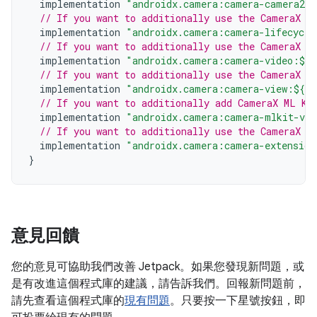
implementation
"androidx.camera:camera-camera2:$
// If you want to additionally use the CameraX L
implementation
"androidx.camera:camera-lifecycle
// If you want to additionally use the CameraX V
implementation
"androidx.camera:camera-video:${c
// If you want to additionally use the CameraX V
implementation
"androidx.camera:camera-view:${ca
// If you want to additionally add CameraX ML Ki
implementation
"androidx.camera:camera-mlkit-vis
// If you want to additionally use the CameraX E
implementation
"androidx.camera:camera-extension
}
意見回饋
您的意見可協助我們改善 Jetpack。如果您發現新問題，或
是有改進這個程式庫的建議，請告訴我們。回報新問題前，
請先查看這個程式庫的
現有問題
。只要按一下星號按鈕，即