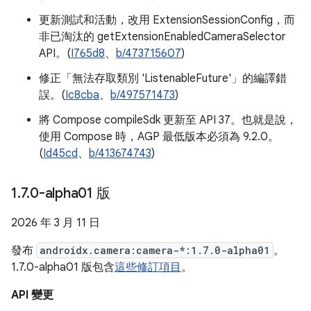
更新測試和活動，改用 ExtensionSessionConfig，而
非已淘汰的 getExtensionEnabledCameraSelector
API。(
I765d8
、
b/473715607
)
修正「無法存取類別 'ListenableFuture'」的編譯錯
誤。(
Ic8cba
、
b/497571473
)
將 Compose compileSdk 更新至 API 37。也就是說，
使用 Compose 時，AGP 最低版本必須為 9.2.0。
(
Id45cd
、
b/413674743
)
1
.
7
.
0-alpha01 版
2026 年 3 月 11 日
發布
androidx.camera:camera-*:1.7.0-alpha01
。
1.7.0-alpha01 版包含
這些修訂項目
。
API 變更