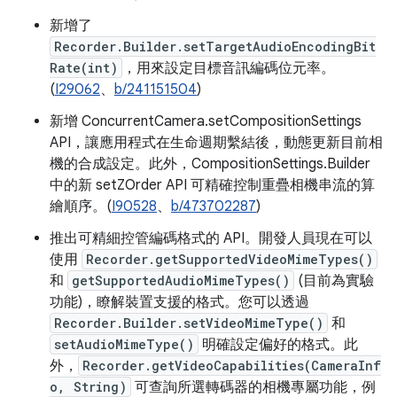
新增了
Recorder.Builder.setTargetAudioEncodingBit
Rate(int)
，用來設定目標音訊編碼位元率。
(
I29062
、
b/241151504
)
新增 ConcurrentCamera.setCompositionSettings
API，讓應用程式在生命週期繫結後，動態更新目前相
機的合成設定。此外，CompositionSettings.Builder
中的新 setZOrder API 可精確控制重疊相機串流的算
繪順序。(
I90528
、
b/473702287
)
推出可精細控管編碼格式的 API。開發人員現在可以
使用
Recorder.getSupportedVideoMimeTypes()
和
getSupportedAudioMimeTypes()
(目前為實驗
功能)，瞭解裝置支援的格式。您可以透過
Recorder.Builder.setVideoMimeType()
和
setAudioMimeType()
明確設定偏好的格式。此
外，
Recorder.getVideoCapabilities(CameraInf
o, String)
可查詢所選轉碼器的相機專屬功能，例