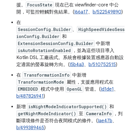
援。
FocusState
現在已在 viewfinder-core 中公
開，可監控輕觸對焦結果。(
I66a17
、
b/522549890
)
在
SessionConfig.Builder
、
HighSpeedVideoSess
ionConfig.Builder
和
ExtensionSessionConfig.Builder
中新增
isAutoRotationEnabled
，並為這些項目導入
Kotlin DSL 工廠函式。系統會根據裝置感應器自動設
定適當的螢幕旋轉方向。(
I5b4a3
、
b/510752515
)
在
TransformationInfo
中新增
TransformationMode
屬性，支援應用程式在
EMBEDDED
模式中使用
OpenGL
管道。(
Id1de1
、
b/487826941
)
新增
isNightModeIndicatorSupported()
和
getNightModeIndicator()
至
CameraInfo
，判
斷環境條件是否符合夜間模式的條件。(
Iae47b
、
b/499389465
)