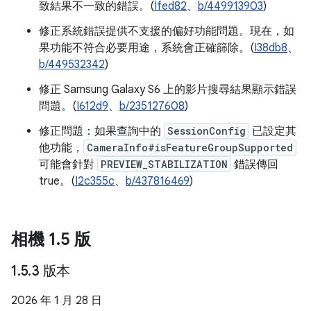
致結果不一致的錯誤。(
Ifed82
、
b/449913903
)
修正系統錯誤提供不支援的偏好功能問題。現在，如
果功能不符合必要用途，系統會正確篩除。(
I38db8
、
b/449532342
)
修正 Samsung Galaxy S6 上的影片搜尋結果顯示錯誤
問題。(
I612d9
、
b/235127608
)
修正問題：如果查詢中的
SessionConfig
已設定其
他功能，
CameraInfo#isFeatureGroupSupported
可能會針對
PREVIEW_STABILIZATION
錯誤傳回
true。(
I2c355c
、
b/437816469
)
相機 1
.
5 版
1
.
5
.
3 版本
2026 年 1 月 28 日