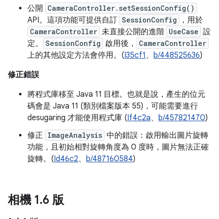
公開
CameraController.setSessionConfig()
API。這項功能可提供自訂
SessionConfig
，用於
CameraController
未直接公開的進階
UseCase
設
定。
SessionConfig
啟用後，
CameraController
上的其他設定方法會停用。(
I35cf1
、
b/448525636
)
修正錯誤
將程式庫移至 Java 11 目標。也就是說，產生的位元
碼會是 Java 11 (類別檔案版本 55)，可能需要進行
desugaring 才能使用程式庫 (
If4c2a
、
b/457821470
)
修正
ImageAnalysis
中的錯誤：啟用輸出圖片旋轉
功能，且初始相對旋轉角度為 0 度時，圖片無法正確
旋轉。(
Id46c2
、
b/487160584
)
相機 1
.
6 版