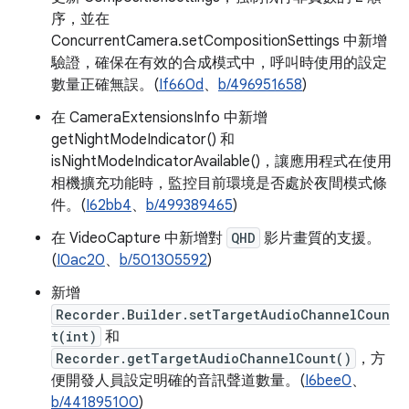
序，並在
ConcurrentCamera.setCompositionSettings 中新增
驗證，確保在有效的合成模式中，呼叫時使用的設定
數量正確無誤。(
If660d
、
b/496951658
)
在 CameraExtensionsInfo 中新增
getNightModeIndicator() 和
isNightModeIndicatorAvailable()，讓應用程式在使用
相機擴充功能時，監控目前環境是否處於夜間模式條
件。(
I62bb4
、
b/499389465
)
在 VideoCapture 中新增對
QHD
影片畫質的支援。
(
I0ac20
、
b/501305592
)
新增
Recorder.Builder.setTargetAudioChannelCoun
t(int)
和
Recorder.getTargetAudioChannelCount()
，方
便開發人員設定明確的音訊聲道數量。(
I6bee0
、
b/441895100
)