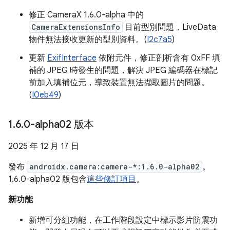
修正 CameraX 1.6.0-alpha 中的
CameraExtensionsInfo
目前型別問題，LiveData
物件無法接收更新的型別資料。(
I2c7a5
)
更新
ExifInterface
依附元件，修正剖析含有 0xFF 填
補的 JPEG 時發生的問題，解決 JPEG 編碼器在標記
前加入填補位元，導致裝置無法擷取圖片的問題。
(
I0eb49
)
1
.
6
.
0-alpha02 版本
2025 年 12 月 17 日
發布
androidx.camera:camera-*:1.6.0-alpha02
。
1.6.0-alpha02 版包含
這些修訂項目
。
新功能
新增可分組功能，在工作階段設定中標示影片防震功