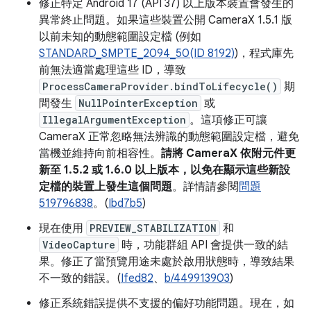
修正特定 Android 17 (API 37) 以上版本裝置會發生的
異常終止問題。如果這些裝置公開 CameraX 1.5.1 版
以前未知的動態範圍設定檔 (例如
STANDARD_SMPTE_2094_50(ID 8192)
)，程式庫先
前無法適當處理這些 ID，導致
ProcessCameraProvider.bindToLifecycle()
期
間發生
NullPointerException
或
IllegalArgumentException
。這項修正可讓
CameraX 正常忽略無法辨識的動態範圍設定檔，避免
當機並維持向前相容性。
請將 CameraX 依附元件更
新至 1.5.2 或 1.6.0 以上版本，以免在顯示這些新設
定檔的裝置上發生這個問題
。詳情請參閱
問題
519796838
。(
Ibd7b5
)
現在使用
PREVIEW_STABILIZATION
和
VideoCapture
時，功能群組 API 會提供一致的結
果。修正了當預覽用途未處於啟用狀態時，導致結果
不一致的錯誤。(
Ifed82
、
b/449913903
)
修正系統錯誤提供不支援的偏好功能問題。現在，如