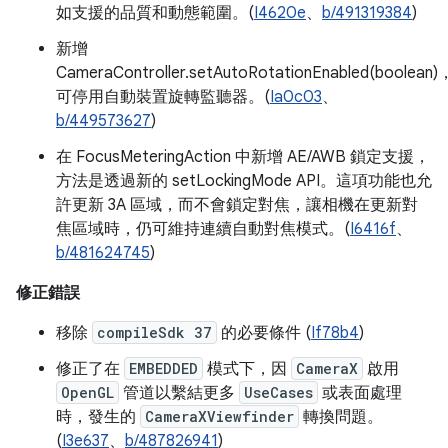
如支援的品質和動態範圍。(
I4620e
、
b/491319384
)
新增
CameraController.setAutoRotationEnabled(boolean)
可停用自動裝置旋轉監聽器。(
Ia0c03
、
b/449573627
)
在 FocusMeteringAction 中新增 AE/AWB 鎖定支援，
方法是透過新的 setLockingMode API。這項功能也允
許更新 3A 區域，而不會鎖定對焦，讓相機在更新對
焦區域時，仍可維持連續自動對焦模式。(
I6416f
、
b/481624745
)
修正錯誤
移除
compileSdk 37
的必要條件 (
If78b4
)
修正了在
EMBEDDED
模式下，因
CameraX
啟用
OpenGL
管道以繫結更多
UseCases
或表面處理
時，發生的
CameraXViewfinder
轉換問題。
(
I3e637
、
b/487826941
)