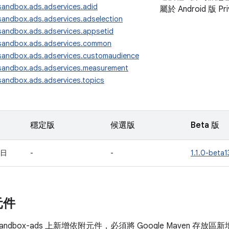
sandbox.ads.adservices.adid
屬於 Android 版 Pr
sandbox.ads.adservices.adselection
ysandbox.ads.adservices.appsetid
ysandbox.ads.adservices.common
ysandbox.ads.adservices.customaudience
ysandbox.ads.adservices.measurement
sandbox.ads.adservices.topics
穩定版
候選版
Beta 版
 日
-
-
1.1.0-beta1
元件
cysandbox-ads 上新增依附元件，必須將 Google Maven 