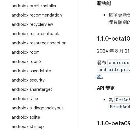
新功能
androidx
.
profileinstaller
這項更新會移除
androidx
.
recommendation
理員類別
androidx
.
recyclerview
androidx
.
remotecallback
1
.
1
.
0-beta1
androidx
.
resourceinspection
2024 年 8 月 2
androidx
.
room
androidx
.
room3
發布
androidx
androidx.pri
androidx
.
savedstate
本
。
androidx
.
security
API 變更
androidx
.
sharetarget
androidx
.
slice
為
GetAd
FetchAn
androidx
.
slidingpanelayout
androidx
.
sqlite
1
.
1
.
0-beta0
androidx
.
startup