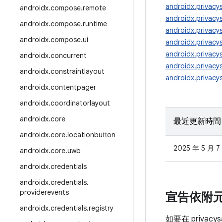
androidx.privacy
androidx
.
compose
.
remote
androidx.privacy
androidx
.
compose
.
runtime
androidx.privac
androidx
.
compose
.
ui
androidx.privac
androidx.privac
androidx
.
concurrent
androidx.privac
androidx
.
constraintlayout
androidx.privacy
androidx
.
contentpager
androidx
.
coordinatorlayout
androidx
.
core
最近更新時間
androidx
.
core
.
locationbutton
2025 年 5 月 7
androidx
.
core
.
uwb
androidx
.
credentials
androidx
.
credentials
.
providerevents
宣告依附
androidx
.
credentials
.
registry
如要在 priva