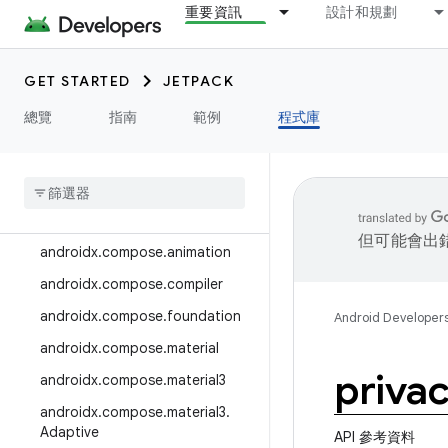
重要資訊
設計和規劃
androidx.camera.media3
androidx.camera.viewfinder
GET STARTED
JETPACK
androidx.car
總覽
指南
範例
程式庫
androidx.car.app
androidx
.
cardview
androidx
.
collection
androidx
.
compose
但可能會出
androidx
.
compose
.
animation
androidx
.
compose
.
compiler
androidx
.
compose
.
foundation
Android Developer
androidx
.
compose
.
material
priva
androidx
.
compose
.
material3
androidx
.
compose
.
material3
.
Adaptive
API 參考資料