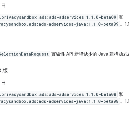
0 日
.privacysandbox.ads:ads-adservices:1.1.0-beta09
和
vacysandbox.ads:ads-adservices-java:1.1.0-beta09
。1.
SelectionDataRequest
實驗性 API 新增缺少的 Java 建構函
8 版
6 日
.privacysandbox.ads:ads-adservices:1.1.0-beta08
和
vacysandbox.ads:ads-adservices-java:1.1.0-beta08
。1.