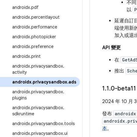
不同
androidx
.
pdf
以
P
androidx
.
percentlayout
延遲自訂
androidx
.
performance
端使用新
加入或退
androidx
.
photopicker
androidx
.
preference
API 變更
androidx
.
print
在
GetAd
androidx
.
privacysandbox
.
推出
Sch
activity
androidx
.
privacysandbox
.
ads
1
.
1
.
0-beta1
androidx
.
privacysandbox
.
plugins
2024 年 10 月 
androidx
.
privacysandbox
.
發布
androidx
sdkruntime
androidx.pri
androidx
.
privacysandbox
.
tools
本
。
androidx
.
privacysandbox
.
ui