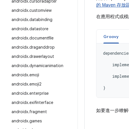
androidx
.
cursoradapter
的 Maven 存放
androidx
.
customview
在應用程式或
androidx
.
databinding
androidx
.
datastore
Groovy
androidx
.
documentfile
androidx
.
draganddrop
dependencie
androidx
.
drawerlayout
impleme
androidx
.
dynamicanimation
androidx
.
emoji
impleme
androidx
.
emoji2
}
androidx
.
enterprise
androidx
.
exifinterface
如要進一步瞭解
androidx
.
fragment
androidx
.
games