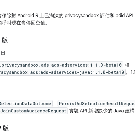
對 Android R 上已淘汰的 privacysandbox 評估和 adid AP
的呼叫現在會傳回空值。
0 版
1 日
.privacysandbox.ads:ads-adservices:1.1.0-beta10
和
vacysandbox.ads:ads-adservices-java:1.1.0-beta10
。1.
SelectionDataOutcome
、
PersistAdSelectionResultReque
dJoinCustomAudienceRequest
實驗 API 新增缺少的 Java 
9 版