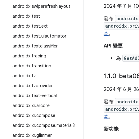
2024 年 7 月 1
androidx
.
swiperefreshlayout
androidx
.
test
發布
androidx
androidx.pri
androidx
.
test
.
ext
本
。
androidx
.
test
.
uiautomator
API 變更
androidx
.
textclassifier
androidx
.
tracing
為
GetAd
androidx
.
transition
1
.
1
.
0-beta0
androidx
.
tv
androidx
.
tvprovider
2024 年 6 月 2
androidx
.
text-vertical
發布
androidx
androidx
.
xr
.
arcore
androidx.pri
androidx
.
xr
.
compose
本
。
androidx
.
xr
.
compose
.
material3
新功能
androidx
.
xr
.
glimmer