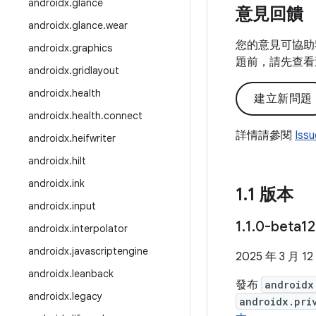
androidx
.
glance
意見回饋
androidx
.
glance
.
wear
您的意見可協助
androidx
.
graphics
題前，請先查看
androidx
.
gridlayout
androidx
.
health
建立新問題
androidx
.
health
.
connect
詳情請參閱
Iss
androidx
.
heifwriter
androidx
.
hilt
androidx
.
ink
1
.
1 版本
androidx
.
input
1
.
1
.
0-beta1
androidx
.
interpolator
androidx
.
javascriptengine
2025 年 3 月 12
androidx
.
leanback
發布
androidx
androidx
.
legacy
androidx.pri