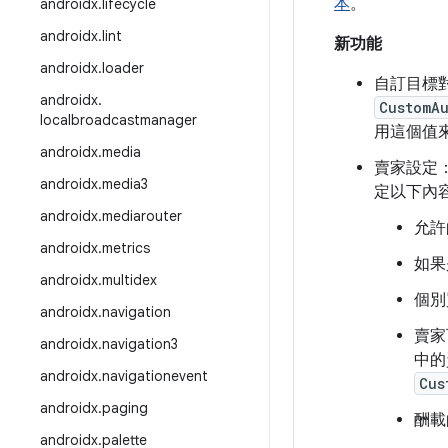
本
。
androidx
.
lifecycle
androidx
.
lint
新功能
androidx
.
loader
自訂目標
androidx
.
CustomA
localbroadcastmanager
用這個值
androidx
.
media
賣家設定
androidx
.
media3
定以下內
androidx
.
mediarouter
允許
androidx
.
metrics
如果
androidx
.
multidex
個別
androidx
.
navigation
賣家
androidx
.
navigation3
中的
androidx
.
navigationevent
Cus
androidx
.
paging
酬載
androidx
.
palette