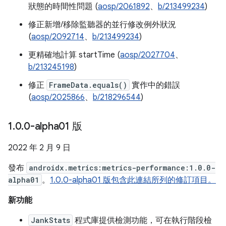
狀態的時間性問題 (
aosp/2061892
、
b/213499234
)
修正新增/移除監聽器的並行修改例外狀況
(
aosp/2092714
、
b/213499234
)
更精確地計算 startTime (
aosp/2027704
、
b/213245198
)
修正
FrameData.equals()
實作中的錯誤
(
aosp/2025866
、
b/218296544
)
1
.
0
.
0-alpha01 版
2022 年 2 月 9 日
發布
androidx.metrics:metrics-performance:1.0.0-
alpha01
。
1.0.0-alpha01 版包含此連結所列的修訂項目。
新功能
JankStats
程式庫提供檢測功能，可在執行階段檢