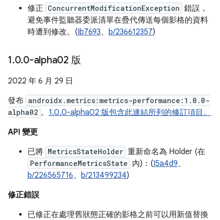
修正
ConcurrentModificationException
錯誤，
避免事件監聽器委派清單在疊代傳送每個影格的資料
時遭到修改。(
Ib7693
、
b/236612357
)
1
.
0
.
0-alpha02 版
2022 年 6 月 29 日
發布
androidx.metrics:metrics-performance:1.0.0-
alpha02
。
1.0.0-alpha02 版包含此連結所列的修訂項目。
API 變更
已將
MetricsStateHolder
重新命名為 Holder (在
PerformanceMetricsState
內)：(
I5a4d9
、
b/226565716
、
b/213499234
)
修正錯誤
已修正在處理舊狀態正確的影格之前可以用新值替換