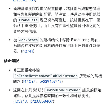
b/233421985
)
新增基準測試以追蹤配置情形，移除部分與狀態管理
和報告相關的內部配置。請注意，傳遞給事件監聽器
的
FrameData
現已視為可變動，該結構將在下一個
影格中重複使用，而且只有在事件監聽器回傳之前的
資料才可信賴。
從
JankStats
的建構函式中移除 Executor；現在，
系統會在接收內部資料的任何執行緒上呼叫事件監聽
器。(
I12743
)
修正錯誤
修正因重複移除
OnFrameMetricsAvailableListener
所造成的當機
問題 (
I44094
、
b/239457413
)
返回在佇列前張貼
OnPreDrawListener
訊息的原始
邏輯，藉此提高影格時間的一致性和可預測性。
(
I05a43
、
b/233358407
)