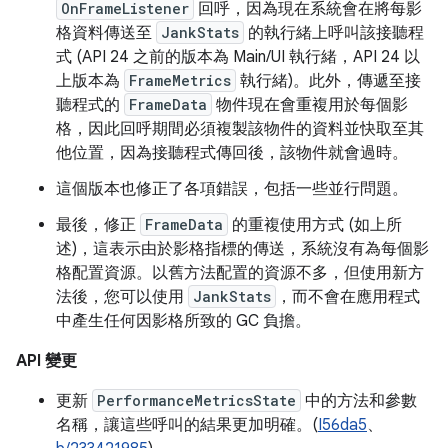
OnFrameListener
回呼，因為現在系統會在將每影
格資料傳送至
JankStats
的執行緒上呼叫該接聽程
式 (API 24 之前的版本為 Main/UI 執行緒，API 24 以
上版本為
FrameMetrics
執行緒)。此外，傳遞至接
聽程式的
FrameData
物件現在會重複用於每個影
格，因此回呼期間必須複製該物件的資料並快取至其
他位置，因為接聽程式傳回後，該物件就會過時。
這個版本也修正了各項錯誤，包括一些並行問題。
最後，修正
FrameData
的重複使用方式 (如上所
述)，這表示由於影格指標的傳送，系統沒有為每個影
格配置資源。以舊方法配置的資源不多，但使用新方
法後，您可以使用
JankStats
，而不會在應用程式
中產生任何因影格所致的 GC 負擔。
API 變更
更新
PerformanceMetricsState
中的方法和參數
名稱，讓這些呼叫的結果更加明確。(
I56da5
、