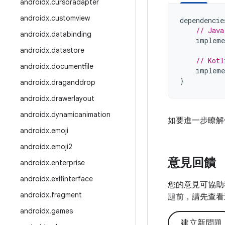
androidx
.
cursoradapter
androidx
.
customview
dependencie
// Java
androidx
.
databinding
impleme
androidx
.
datastore
// Kotl
androidx
.
documentfile
impleme
}
androidx
.
draganddrop
androidx
.
drawerlayout
androidx
.
dynamicanimation
如要進一步瞭解
androidx
.
emoji
androidx
.
emoji2
意見回饋
androidx
.
enterprise
androidx
.
exifinterface
您的意見可協助
androidx
.
fragment
題前，請先查看
androidx
.
games
建立新問題