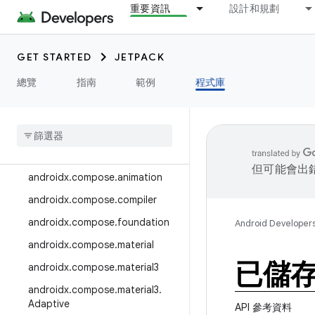
重要資訊
設計和規劃
androidx.camera.media3
androidx.camera.viewfinder
GET STARTED
JETPACK
androidx.car
總覽
指南
範例
程式庫
androidx.car.app
androidx
.
cardview
androidx
.
collection
androidx
.
compose
但可能會出
androidx
.
compose
.
animation
androidx
.
compose
.
compiler
androidx
.
compose
.
foundation
Android Developer
androidx
.
compose
.
material
已儲
androidx
.
compose
.
material3
androidx
.
compose
.
material3
.
Adaptive
API 參考資料