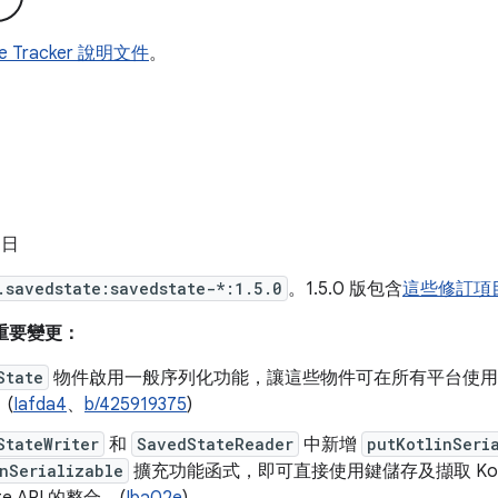
ue Tracker 說明文件
。
 日
.savedstate:savedstate-*:1.5.0
。1.5.0 版包含
這些修訂項
的重要變更：
State
物件啟用一般序列化功能，讓這些物件可在所有平台使用 CB
(
Iafda4
、
b/425919375
)
StateWriter
和
SavedStateReader
中新增
putKotlinSeri
nSerializable
擴充功能函式，即可直接使用鍵儲存及擷取 Kotlin S