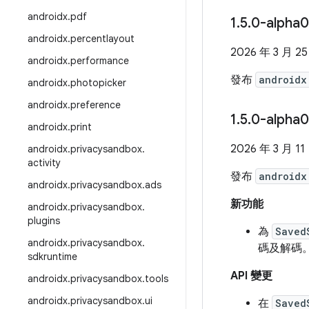
androidx
.
pdf
1
.
5
.
0-alpha
androidx
.
percentlayout
2026 年 3 月 2
androidx
.
performance
發布
androidx
androidx
.
photopicker
androidx
.
preference
1
.
5
.
0-alpha
androidx
.
print
2026 年 3 月 11
androidx
.
privacysandbox
.
activity
發布
androidx
androidx
.
privacysandbox
.
ads
新功能
androidx
.
privacysandbox
.
plugins
為
Saved
androidx
.
privacysandbox
.
碼及解碼。
sdkruntime
API 變更
androidx
.
privacysandbox
.
tools
androidx
.
privacysandbox
.
ui
在
Saved