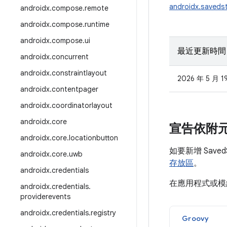
androidx.saveds
androidx
.
compose
.
remote
androidx
.
compose
.
runtime
androidx
.
compose
.
ui
最近更新時間
androidx
.
concurrent
androidx
.
constraintlayout
2026 年 5 月 1
androidx
.
contentpager
androidx
.
coordinatorlayout
androidx
.
core
宣告依附
androidx
.
core
.
locationbutton
如要新增 Save
androidx
.
core
.
uwb
存放區
。
androidx
.
credentials
在應用程式或
androidx
.
credentials
.
providerevents
androidx
.
credentials
.
registry
Groovy