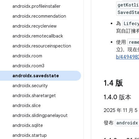
getKotli
androidx
.
profileinstaller
SavedSt
androidx
.
recommendation
為
Lifec
androidx
.
recyclerview
寫自訂擁
androidx
.
remotecallback
使用
rem
androidx
.
resourceinspection
立)。現
androidx
.
room
b/449498
androidx
.
room3
androidx
.
savedstate
1
.
4 版
androidx
.
security
androidx
.
sharetarget
1
.
4
.
0 版本
androidx
.
slice
2025 年 11 月 5
androidx
.
slidingpanelayout
發布
androidx
androidx
.
sqlite
androidx
.
startup