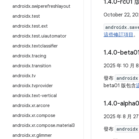
1
.
4
.
0-rc01
androidx
.
swiperefreshlayout
October 22, 20
androidx
.
test
androidx
.
test
.
ext
androidx.sav
這些修訂項目
。
androidx
.
test
.
uiautomator
androidx
.
textclassifier
1
.
4
.
0-beta
androidx
.
tracing
2025 年 10 月 
androidx
.
transition
androidx
.
tv
發布
androidx
beta01 版包含
androidx
.
tvprovider
androidx
.
text-vertical
1
.
4
.
0-alpha
androidx
.
xr
.
arcore
androidx
.
xr
.
compose
2025 年 8 月 2
androidx
.
xr
.
compose
.
material3
發布
androidx
androidx
.
xr
.
glimmer