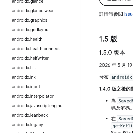
androidx
.
glance
androidx
.
glance
.
wear
詳情請參閱
Iss
androidx
.
graphics
androidx
.
gridlayout
1
.
5 版
androidx
.
health
androidx
.
health
.
connect
1
.
5
.
0 版本
androidx
.
heifwriter
2026 年 5 月 19
androidx
.
hilt
發布
androidx
androidx
.
ink
androidx
.
input
1.4.0 版之後
androidx
.
interpolator
為
Saved
androidx
.
javascriptengine
碼及解碼。
androidx
.
leanback
在
Saved
androidx
.
legacy
getKotli