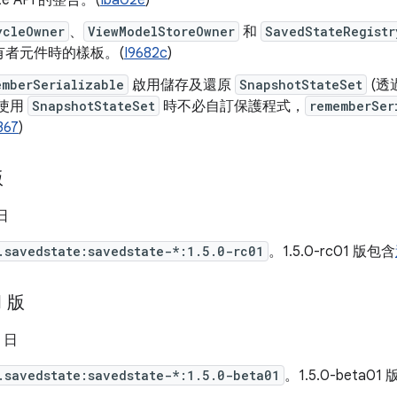
ate API 的整合。(
Iba02e
)
ycleOwner
、
ViewModelStoreOwner
和
SavedStateRegistr
有者元件時的樣板。(
I9682c
)
emberSerializable
啟用儲存及還原
SnapshotStateSet
(透
在使用
SnapshotStateSet
時不必自訂保護程式，
rememberSer
367
)
版
 日
.savedstate:savedstate-*:1.5.0-rc01
。1.5.0-rc01 版包含
1 版
2 日
.savedstate:savedstate-*:1.5.0-beta01
。1.5.0-beta01