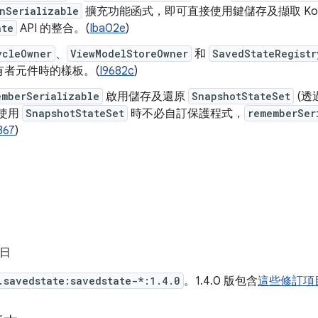
nSerializable
擴充功能函式，即可直接使用鍵儲存及擷取 Kotlin S
ate
API 的整合。(
Iba02e
)
ycleOwner
、
ViewModelStoreOwner
和
SavedStateRegistr
有者元件時的樣板。(
I9682c
)
emberSerializable
啟用儲存及還原
SnapshotStateSet
(透
在使用
SnapshotStateSet
時不必自訂保護程式，
rememberSer
367
)
 日
.savedstate:savedstate-*:1.4.0
。1.4.0 版包含
這些修訂項