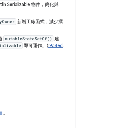
erializable 物件，簡化與
yOwner
新增工廠函式，減少撰
過
mutableStateSetOf()
建
ializable
即可運作。(
I9a4ed
,
目
。