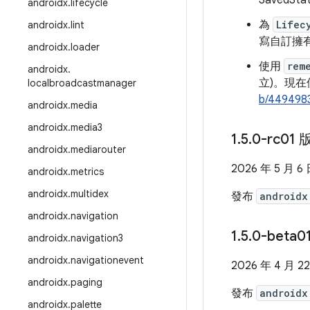
SavedSt
androidx
.
lifecycle
為
Lifec
androidx
.
lint
寫自訂擁
androidx
.
loader
使用
rem
androidx
.
立)。現
localbroadcastmanager
b/449498
androidx
.
media
androidx
.
media3
1
.
5
.
0-rc01 
androidx
.
mediarouter
2026 年 5 月 6
androidx
.
metrics
androidx
.
multidex
發布
androidx
androidx
.
navigation
1
.
5
.
0-beta0
androidx
.
navigation3
androidx
.
navigationevent
2026 年 4 月 2
androidx
.
paging
發布
androidx
androidx
.
palette