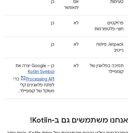
טעימות
אם
כן
יתאפשר
פרויקטים
לא
כן
חוצי-פלטפורמות
Jetpack פיתוח
לא
כן
נייטיב
תמיכה בפלאגין של
לא
כן –‏ Google יצרה את
קומפיילר
Kotlin Symbol
Processing API
כדי
לפתח פלאגינים קלי
משקל של קומפיילר.
אנחנו משתמשים גם ב-Kotlin!