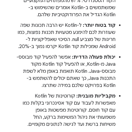
הקוד הסטנדרטי. ‫67% מהמפתחים המקצועיים
שמשתמשים ב-Kotlin אומרים שהשימוש ב-
Kotlin הגדיל את הפרודוקטיביות שלהם.
קוד בטוח יותר:
ל-Kotlin יש הרבה תכונות שפה
שעוזרות לכם להימנע מטעויות תכנות נפוצות, כמו
חריגות של מצביע null. הסיכוי שאפליקציות ל-
Android שמכילות קוד Kotlin יקרסו נמוך ב-20%.
יכולת פעולה הדדית:
אפשר להפעיל קוד מבוסס-
Java מ-Kotlin, או להפעיל קוד Kotlin מקוד
מבוסס-Java. ‫Kotlin תואמת באופן מלא לשפת
התכנות Java, כך שאתם יכולים להשתמש ב-
Kotlin בפרויקט שלכם במידה שתרצו.
מקביליות מובנית:
קורוטינות של Kotlin
מאפשרות לעבוד עם קוד אסינכרוני בקלות כמו
עם קוד חוסם. קורוטינות מפשטות באופן
משמעותי את ניהול המשימות ברקע, החל
משיחות ברשת ועד לגישה לנתונים מקומיים.