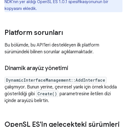
NDK'nın yer aldığı OpenSL ES 1.0.1 spesifikasyonunun bir
kopyasını ekledik.
Platform sorunları
Bu bölümde, bu API'leri destekleyen ilk platform
sürümündeki bilinen sorunlar açıklanmaktadır.
Dinamik arayüz yönetimi
DynamicInterfaceManagement::AddInterface
çalışmıyor. Bunun yerine, çevresel yankı için örnek kodda
gösterildiği gibi
Create()
parametresine iletilen dizi
içinde arayüzü belirtin.
Open
SL ES'in gelecekteki sürümleri