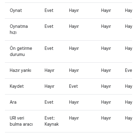
Oynat
Evet
Hayır
Hayır
Hayır
Oynatma
Evet
Hayır
Hayır
Hayır
hızı
Ön getirme
Evet
Hayır
Hayır
Hayır
durumu
Hazır yankı
Hayır
Hayır
Hayır
Evet
Kaydet
Hayır
Evet
Hayır
Hayır
Ara
Evet
Hayır
Hayır
Hayır
URI veri
Evet:
Hayır
Hayır
Hayır
bulma aracı
Kaynak