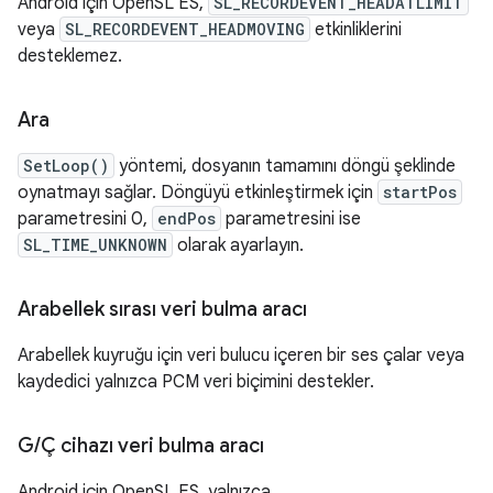
Android için OpenSL ES,
SL_RECORDEVENT_HEADATLIMIT
veya
SL_RECORDEVENT_HEADMOVING
etkinliklerini
desteklemez.
Ara
SetLoop()
yöntemi, dosyanın tamamını döngü şeklinde
oynatmayı sağlar. Döngüyü etkinleştirmek için
startPos
parametresini 0,
endPos
parametresini ise
SL_TIME_UNKNOWN
olarak ayarlayın.
Arabellek sırası veri bulma aracı
Arabellek kuyruğu için veri bulucu içeren bir ses çalar veya
kaydedici yalnızca PCM veri biçimini destekler.
G
/
Ç cihazı veri bulma aracı
Android için OpenSL ES, yalnızca