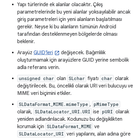
Yapı türlerinde ek alanlar olacaktır. Çıkış
parametrelerinde bu yeni alanlar yoksayılabilir ancak
giriş parametreleri için yeni alanların başlatılması
gerekir. Neyse ki bu alanların tümünün Android
tarafından desteklenmeyen bölgelerde olması
beklenir.
Arayüz
GUID'leri
değişecek. Bağımlılık
oluşturmamak için arayüzlere GUID yerine sembolik
adla referans verin.
unsigned char
olan
SLchar
fiyatı
char
olarak
değiştirilecek. Bu, öncelikli olarak URI veri bulucuyu ve
MIME veri biçimini etkiler.
SLDataFormat_MIME.mimeType
,
pMimeType
olarak,
SLDataLocator_URI.URI
ise
pURI
olarak
yeniden adlandırılacak. Kodunuzu bu değişiklikten
korumak için
SLDataFormat_MIME
ve
SLDataLocator_URI
veri yapılarını, alan adına göre