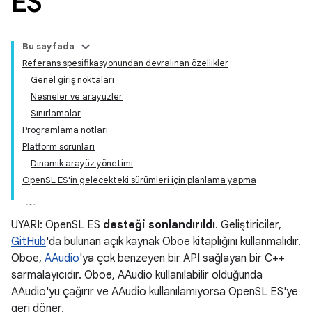
ES
Bu sayfada
Referans spesifikasyonundan devralınan özellikler
Genel giriş noktaları
Nesneler ve arayüzler
Sınırlamalar
Programlama notları
Platform sorunları
Dinamik arayüz yönetimi
OpenSL ES'in gelecekteki sürümleri için planlama yapma
UYARI: OpenSL ES
desteği sonlandırıldı
. Geliştiriciler,
GitHub
'da bulunan açık kaynak Oboe kitaplığını kullanmalıdır.
Oboe,
AAudio
'ya çok benzeyen bir API sağlayan bir C++
sarmalayıcıdır. Oboe, AAudio kullanılabilir olduğunda
AAudio'yu çağırır ve AAudio kullanılamıyorsa OpenSL ES'ye
geri döner.