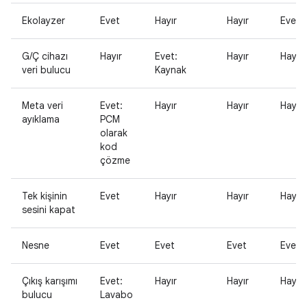
Ekolayzer
Evet
Hayır
Hayır
Evet
G/Ç cihazı
Hayır
Evet:
Hayır
Hayır
veri bulucu
Kaynak
Meta veri
Evet:
Hayır
Hayır
Hayır
ayıklama
PCM
olarak
kod
çözme
Tek kişinin
Evet
Hayır
Hayır
Hayır
sesini kapat
Nesne
Evet
Evet
Evet
Evet
Çıkış karışımı
Evet:
Hayır
Hayır
Hayır
bulucu
Lavabo