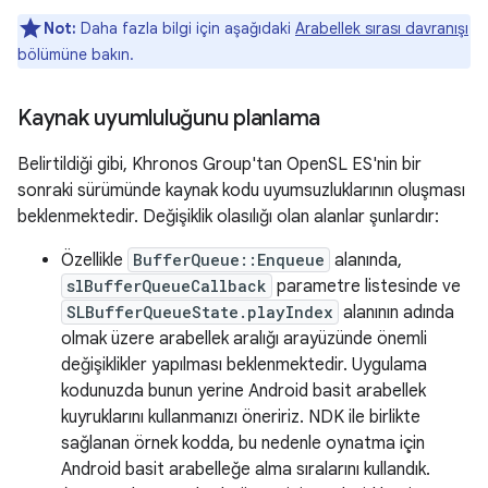
Not:
Daha fazla bilgi için aşağıdaki
Arabellek sırası davranışı
bölümüne bakın.
Kaynak uyumluluğunu planlama
Belirtildiği gibi, Khronos Group'tan OpenSL ES'nin bir
sonraki sürümünde kaynak kodu uyumsuzluklarının oluşması
beklenmektedir. Değişiklik olasılığı olan alanlar şunlardır:
Özellikle
BufferQueue::Enqueue
alanında,
slBufferQueueCallback
parametre listesinde ve
SLBufferQueueState.playIndex
alanının adında
olmak üzere arabellek aralığı arayüzünde önemli
değişiklikler yapılması beklenmektedir. Uygulama
kodunuzda bunun yerine Android basit arabellek
kuyruklarını kullanmanızı öneririz. NDK ile birlikte
sağlanan örnek kodda, bu nedenle oynatma için
Android basit arabelleğe alma sıralarını kullandık.