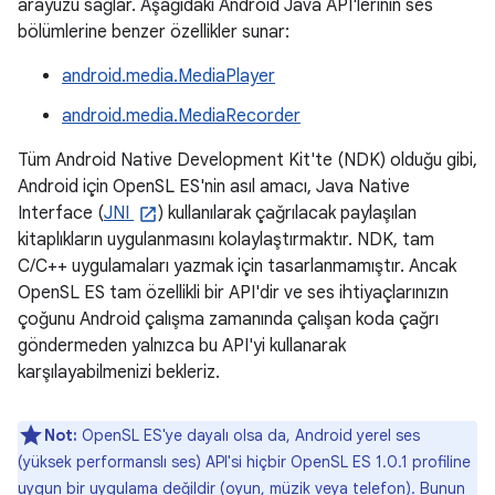
arayüzü sağlar. Aşağıdaki Android Java API'lerinin ses
bölümlerine benzer özellikler sunar:
android.media.MediaPlayer
android.media.MediaRecorder
Tüm Android Native Development Kit'te (NDK) olduğu gibi,
Android için OpenSL ES'nin asıl amacı, Java Native
Interface (
JNI
) kullanılarak çağrılacak paylaşılan
kitaplıkların uygulanmasını kolaylaştırmaktır. NDK, tam
C/C++ uygulamaları yazmak için tasarlanmamıştır. Ancak
OpenSL ES tam özellikli bir API'dir ve ses ihtiyaçlarınızın
çoğunu Android çalışma zamanında çalışan koda çağrı
göndermeden yalnızca bu API'yi kullanarak
karşılayabilmenizi bekleriz.
Not:
OpenSL ES'ye dayalı olsa da, Android yerel ses
(yüksek performanslı ses) API'si hiçbir OpenSL ES 1.0.1 profiline
uygun bir uygulama değildir (oyun, müzik veya telefon). Bunun