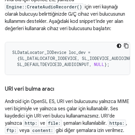
Engine::CreateAudioRecorder()
için veri kaynağı
olarak bulucuyu belirttiğinizde G/Ç cihaz veri bulucusunun
kullanımını destekler. Aşağıdaki kod snippet'inde yer alan
değerleri kullanarak cihaz veri bulucusunu başlatın:
SLDataLocator_IODevice
loc_dev
=
{
SL_DATALOCATOR_IODEVICE
,
SL_IODEVICE_AUDIOINPU
SL_DEFAULTDEVICEID_AUDIOINPUT
,
NULL
};
URI veri bulma aracı
Android için OpenSL ES, URI veri bulucusunu yalnızca MIME
veri biçimiyle ve yalnızca ses çalar için kullanabilir. Ses
kaydedici için URI veri bulucu kullanamazsınız. URI'de
yalnızca
http:
ve
file:
şemaları kullanılabilir.
https:
,
ftp:
veya
content:
gibi diğer şemalara izin verilmez.