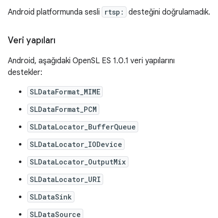
Android platformunda sesli
rtsp:
desteğini doğrulamadık.
Veri yapıları
Android, aşağıdaki OpenSL ES 1.0.1 veri yapılarını
destekler:
SLDataFormat_MIME
SLDataFormat_PCM
SLDataLocator_BufferQueue
SLDataLocator_IODevice
SLDataLocator_OutputMix
SLDataLocator_URI
SLDataSink
SLDataSource