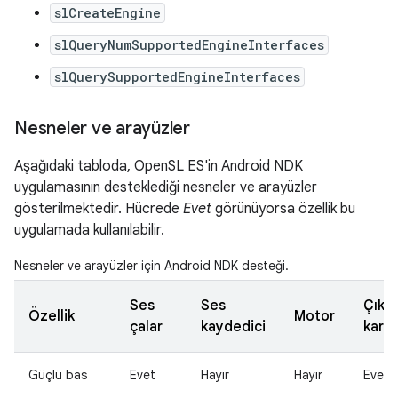
slCreateEngine
slQueryNumSupportedEngineInterfaces
slQuerySupportedEngineInterfaces
Nesneler ve arayüzler
Aşağıdaki tabloda, OpenSL ES'in Android NDK
uygulamasının desteklediği nesneler ve arayüzler
gösterilmektedir. Hücrede
Evet
görünüyorsa özellik bu
uygulamada kullanılabilir.
Nesneler ve arayüzler için Android NDK desteği.
Ses
Ses
Çıkış
Özellik
Motor
çalar
kaydedici
karm
Güçlü bas
Evet
Hayır
Hayır
Evet