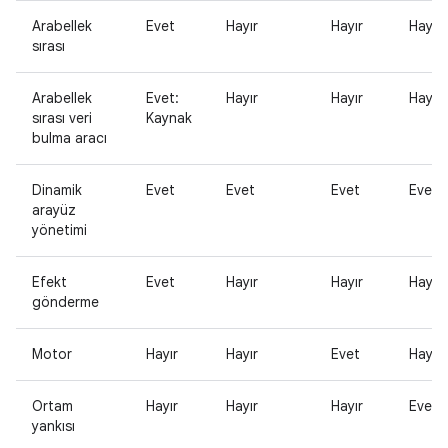
Arabellek
Evet
Hayır
Hayır
Hayır
sırası
Arabellek
Evet:
Hayır
Hayır
Hayır
sırası veri
Kaynak
bulma aracı
Dinamik
Evet
Evet
Evet
Evet
arayüz
yönetimi
Efekt
Evet
Hayır
Hayır
Hayır
gönderme
Motor
Hayır
Hayır
Evet
Hayır
Ortam
Hayır
Hayır
Hayır
Evet
yankısı