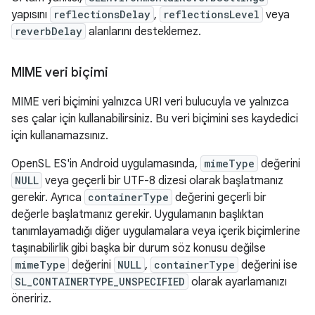
yapısını
reflectionsDelay
,
reflectionsLevel
veya
reverbDelay
alanlarını desteklemez.
MIME veri biçimi
MIME veri biçimini yalnızca URI veri bulucuyla ve yalnızca
ses çalar için kullanabilirsiniz. Bu veri biçimini ses kaydedici
için kullanamazsınız.
OpenSL ES'in Android uygulamasında,
mimeType
değerini
NULL
veya geçerli bir UTF-8 dizesi olarak başlatmanız
gerekir. Ayrıca
containerType
değerini geçerli bir
değerle başlatmanız gerekir. Uygulamanın başlıktan
tanımlayamadığı diğer uygulamalara veya içerik biçimlerine
taşınabilirlik gibi başka bir durum söz konusu değilse
mimeType
değerini
NULL
,
containerType
değerini ise
SL_CONTAINERTYPE_UNSPECIFIED
olarak ayarlamanızı
öneririz.