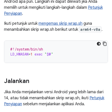
Android apa pun. Langkah ini dapat dilewati jika Anda
memilih untuk mengikuti langkah-langkah dalam
Petunjuk
Penyiapan
.
Ikuti petunjuk untuk
mengemas skrip wrap.sh
guna
menambahkan skrip wrap.sh berikut untuk
arm64-v8a
.
#!/system/bin/sh
LD_HWASAN
=
1
exec
"
$@
"
Jalankan
Jika Anda menjalankan versi Android yang lebih lama dari
14, atau tidak menambahkan skrip wrap.sh, ikuti
Petunjuk
Penyiapan
sebelum menjalankan aplikasi Anda.