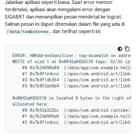
Jalankan aplikasi seperti biasa. Saat error memori
terdeteksi, aplikasi akan mengalami error dengan
SIGABRT dan menampilkan pesan mendetail ke logcat.
Salinan pesan ini dapat ditemukan dalam file yang ada di
/data/tombstones
, dan terlihat seperti ini:
ERROR: HWAddressSanitizer: tag-mismatch on address 
WRITE of size 1 at 0x0042a0826510 tags: 32/3d (ptr
    #0 0x7b24d90a08  (/data/app/com.example.helloh
    #1 0x7b8f1e4ccc  (/apex/com.android.art/lib64/l
    #2 0x7b8f1db364  (/apex/com.android.art/lib64/l
    #3 0x7b8f2ad8d4  (/apex/com.android.art/lib64/l
0x0042a0826510 is located 0 bytes to the right of 1
allocated here:

    #0 0x7b92a322bc  (/apex/com.android.runtime/li
    #1 0x7b24d909e0  (/data/app/com.example.helloh