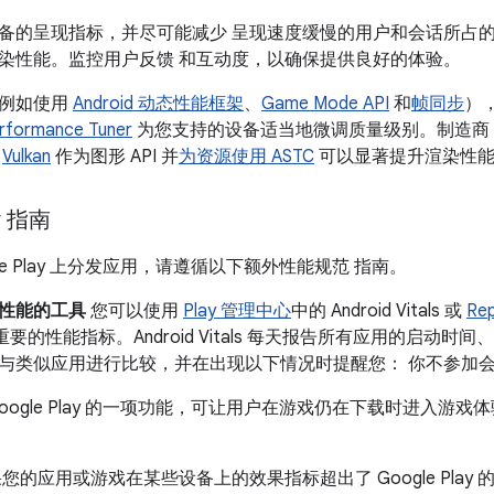
备的呈现指标，并尽可能减少 呈现速度缓慢的用户和会话所占的
染性能。监控用户反馈 和互动度，以确保提供良好的体验。
（例如使用
Android 动态性能框架
、
Game Mode API
和
帧同步
）
erformance Tuner
为您支持的设备适当地微调质量级别。制造商
用
Vulkan
作为图形 API 并
为资源使用 ASTC
可以显著提升渲染性
ay 指南
gle Play 上分发应用，请遵循以下额外性能规范 指南。
性能的工具
您可以使用
Play 管理中心
中的 Android Vitals 或
Rep
ay 最重要的性能指标。Android Vitals 每天报告所有应用的启
与类似应用进行比较，并在出现以下情况时提醒您： 你不参加
Google Play 的一项功能，可让用户在游戏仍在下载时进入
您的应用或游戏在某些设备上的效果指标超出了 Google Pla