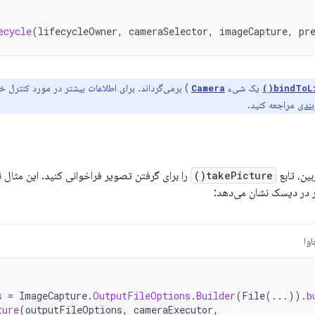
ecycle
(
lifecycleOwner
,
cameraSelector
,
imageCapture
,
pr
یک شیء
) برمی‌گرداند. برای اطلاعات بیشتر در مورد کنترل خ
Camera
bindToLi
بندی
مراجعه کنید.
ین، تابع
takePicture()
را برای گرفتن تصویر فراخوانی کنید. این مثال ن
ر در دیسک نشان می‌دهد:
وا
s
=
ImageCapture
.
OutputFileOptions
.
Builder
(
File
(...)).
b
ture
(
outputFileOptions
,
cameraExecutor
,