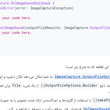
pture
.
OnImageSavedCallback
{
onError
(
error
:
ImageCaptureException
)
t your code here.
onImageSaved
(
outputFileResults
:
ImageCapture
.
OutputFile
t your code here.
 این قطعه کد به شرح زیر است:
ImageCapture.OutputFileOpt
به شما امکان می‌دهد مکان ذخیره و ابرد
جا، تابع
OutputFileOptions.Builder()
از یک شیء
File
برای تعی
.
takePic
با استفاده از گزینه‌ها و اجراکننده‌ی ارائه شده، تصویر را به صور
OnImageSaved
فراخوانی‌های موفقیت‌آمیز و ناموفق را فراهم می‌کند.