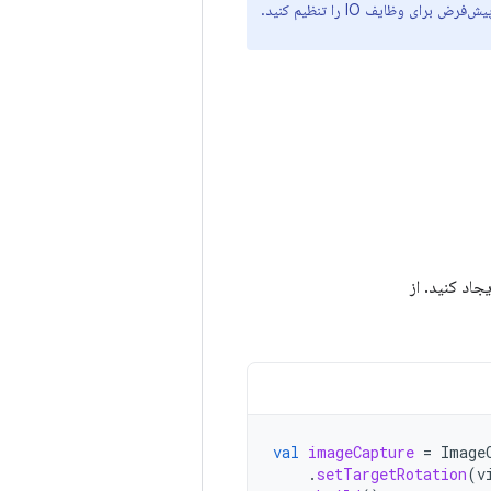
مجری پیش‌فرض برای وظایف IO را تنظیم کنید.
جاد کنید. از
val
imageCapture
=
Image
.
setTargetRotation
(
v