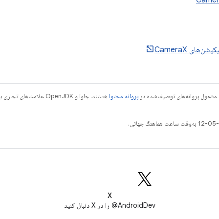
شن‌های CameraX
 مشمول پروانه‌های توصیف‌شده در
پروانه محتوا
X
AndroidDev@ را در X دنبال کنید