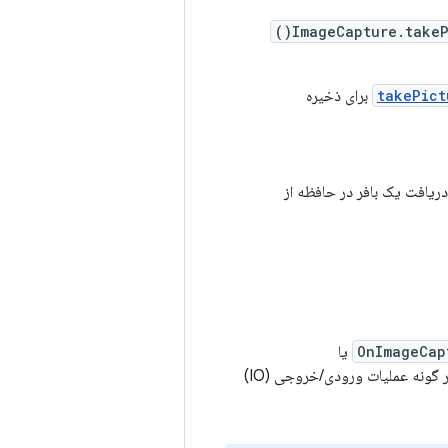
ImageCapture.takePi
takePict
برای ذخیره
دریافت یک بافر در حافظه از
OnImageCap
یا
تابع فراخوانی را اجرا می‌کند و هر گونه عملیات ورودی/خروجی (IO)