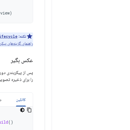
eview
)
نکته:
fecycle()
راهنمای گزینه‌های پیکر
عکس بگیر
پس از پیکربندی دورب
را برای ذخیره تصوی
کاتلین
جا
uild
()