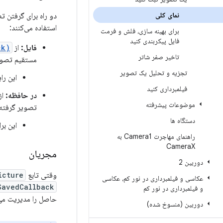
نمای کلی
دو راه برای گرفتن ت
استفاده می‌کنند:
برای بهینه سازی، فلش و فرمت
فایل پیکربندی کنید
فایل:
از
ck)
تاخیر صفر شاتر
مستقیم تصویر
تجزیه و تحلیل یک تصویر
این را
فیلمبرداری کنید
در حافظه:
از
موضوعات پیشرفته
تصویر گرفته 
دستگاه ها
این بر
راهنمای مهاجرت Camera1 به
Camera
X
مجریان
دوربین 2
وقتی تابع
icture
عکاسی و فیلمبرداری در نور کم، عکاسی
SavedCallback
و فیلمبرداری در نور کم
حاصل را مدیریت می‌
دوربین (منسوخ شده)