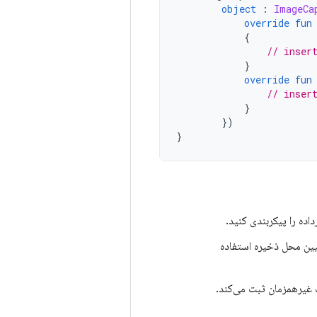
object
:
ImageCa
override
fun
{
// inser
}
override
fun
// inser
}
})
}
اده را پیکربندی کنید.
ین محل ذخیره استفاده
ت غیرهمزمان ثبت می‌کند.