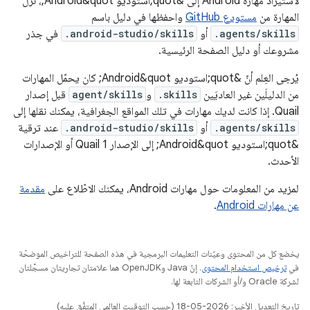
لاستيراد مهارة Android إلى &quot;استوديو Android&quot;، نزِّل
المهارة من
مستودع GitHub
واحفظها في دليل باسم
.agents/skills
أو
.android-studio/skills
في جذر
مشروعك أو دليل الصفحة الرئيسية.
يُرجى العِلم أنّ &quot;استوديو Android&quot; كان يحمّل المهارات
من الدليلَين غير العاديَين
.skills
و
agent/skills
قبل إصدار
Quail. إذا كانت لديك مهارات في تلك المواقع الجغرافية، يمكنك نقلها إلى
.agents/skills
أو
.android-studio/skills
عند ترقية
&quot;استوديو Android&quot; إلى الإصدار Quail 1 أو الإصدارات
الأحدث.
لمزيد من المعلومات حول مهارات Android، يمكنك الاطّلاع على
مقدمة
عن مهارات Android
.
يخضع كل من المحتوى وعيّنات التعليمات البرمجية في هذه الصفحة للتراخيص الموضحّة
في
ترخيص استخدام المحتوى
. إنّ Java وOpenJDK هما علامتان تجاريتان مسجَّلتان
لشركة Oracle و/أو الشركات التابعة لها.
تاريخ التعديل الأخير: 2026-05-18 (حسب التوقيت العالمي المتفَّق عليه)