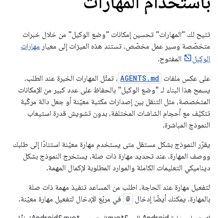
باستخدام المهارات
تتيح لك "المهارات" تحسين إمكانات "وضع الوكيل" من خلال خبرات
متخصّصة وسير عمل مخصّص. تستند هذه الميزات إلى معيار
مهارات
الوكيل
المفتوح.
على عكس ملفات
AGENTS.md
، تمثّل المهارات الخبرة عند الطلب.
يسمح هذا البناء لـ "وضع الوكيل" بالحفاظ على عدد كبير من الإمكانات
المتخصصة، مثل التنقل بين إصدارات مكتبة معيّنة أو جعل دالة مركّبة
تتكيّف مع أحجام الشاشات المختلفة، بدون تشويش قدرة استيعاب
النموذج المباشرة.
يقرّر النموذج بشكل مستقل متى يستخدم مهارة معيّنة استنادًا إلى طلبك
ووصف المهارة. عند تحديد مهارة ذات صلة، يستخرج النموذج بشكل
ديناميكي التعليمات الكاملة والموارد المطلوبة لإكمال المهمة.
لتفعيل مهارة عند الحاجة، اطلب من المساعد تنفيذ مهمة ذات صلة
بالمهارة. يمكنك أيضًا إدخال
@
في مربّع الإدخال لتفعيل مهارة معيّنة.