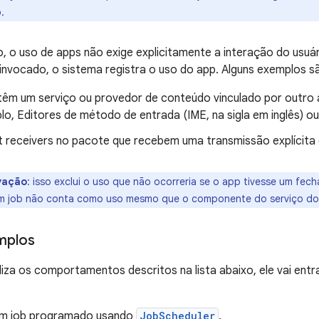
.
o, o uso de apps não exige explicitamente a interação do us
invocado, o sistema registra o uso do app. Alguns exemplos s
têm um serviço ou provedor de conteúdo vinculado por outro a
lo, Editores de método de entrada (IME, na sigla em inglês) o
 receivers no pacote que recebem uma transmissão explícita
vação
:
isso exclui o uso que não ocorreria se o app tivesse um fec
m job não conta como uso mesmo que o componente do serviço do 
mplos
liza os comportamentos descritos na lista abaixo, ele vai ent
um job programado usando
JobScheduler
.