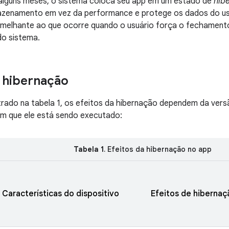
alguns meses, o sistema coloca seu app em um estado de
hib
zenamento em vez da performance e protege os dados do u
emelhante ao que ocorre quando o usuário força o fechament
do sistema.
a hibernação
ado na tabela 1, os efeitos da hibernação dependem da vers
em que ele está sendo executado:
Tabela 1
. Efeitos da hibernação no app
Características do dispositivo
Efeitos de hibernaç