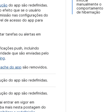
Invocar
manualmente o
cução
do app são redefinidas.
comportamento
 efeito que se o usuário
de hibernação
rmissão nas configurações do
vel de acesso do app para
ar tarefas ou alertas em
icações push, incluindo
oridade que são enviadas pelo
ing
.
cache do app
são removidos.
ução do app são redefinidas.
ução do app são redefinidas.
i entrar em vigor em
iba mais nesta postagem do