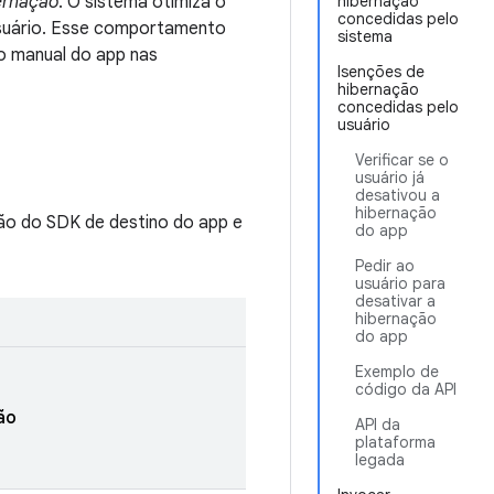
ernação
. O sistema otimiza o
hibernação
concedidas pelo
suário. Esse comportamento
sistema
o manual do app nas
Isenções de
hibernação
concedidas pelo
usuário
Verificar se o
usuário já
desativou a
hibernação
ão do SDK de destino do app e
do app
Pedir ao
usuário para
desativar a
hibernação
do app
Exemplo de
código da API
ão
API da
plataforma
legada