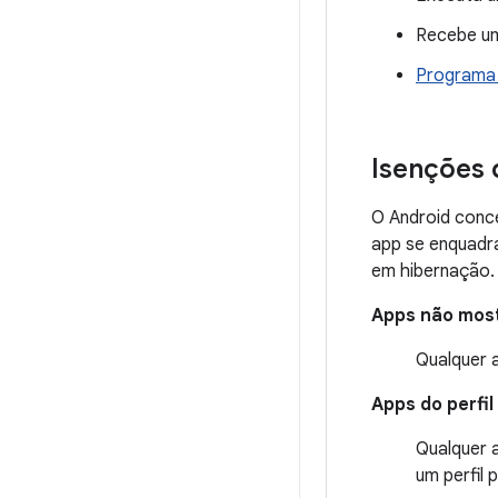
Recebe 
Programa
Isenções 
O Android conc
app se enquadra
em hibernação.
Apps não most
Qualquer a
Apps do perfil
Qualquer 
um perfil 