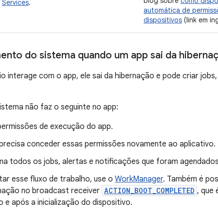
blog sobre
como dispon
Services
.
automática de permiss
dispositivos
(link em ing
nto do sistema quando um app sai da hiberna
o interage com o app, ele sai da hibernação e pode criar jobs,
istema não faz o seguinte no app:
 permissões de execução do app.
 precisa conceder essas permissões novamente ao aplicativo.
a todos os jobs, alertas e notificações que foram agendados
itar esse fluxo de trabalho, use o
WorkManager
. Também é poss
ação no broadcast receiver
ACTION_BOOT_COMPLETED
, que
 e após a inicialização do dispositivo.