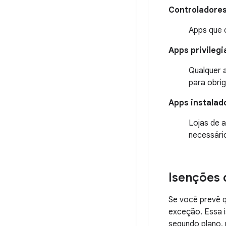
Controladores 
Apps que
Apps privileg
Qualquer 
para obri
Apps instalad
Lojas de 
necessári
Isenções 
Se você prevê q
exceção. Essa i
segundo plano, 