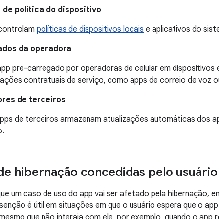
de política do dispositivo
 controlam
políticas de dispositivos locais
e aplicativos do sist
iados da operadora
app pré-carregado por operadoras de celular em dispositivos
gações contratuais de serviço, como apps de correio de voz o
ores de terceiros
apps de terceiros armazenam atualizações automáticas dos a
o.
de hibernação concedidas pelo usuário
ue um caso de uso do app vai ser afetado pela hibernação, en
senção é útil em situações em que o usuário espera que o app
mesmo que não interaja com ele, por exemplo, quando o app r