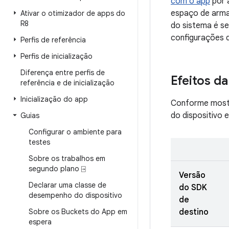
com o app
por 
espaço de arma
Ativar o otimizador de apps do
R8
do sistema é s
configurações 
Perfis de referência
Perfis de inicialização
Diferença entre perfis de
Efeitos d
referência e de inicialização
Inicialização do app
Conforme mostr
do dispositivo 
Guias
Configurar o ambiente para
testes
Sobre os trabalhos em
segundo plano ⍈
Versão
Declarar uma classe de
do SDK
desempenho do dispositivo
de
Sobre os Buckets do App em
destino
espera