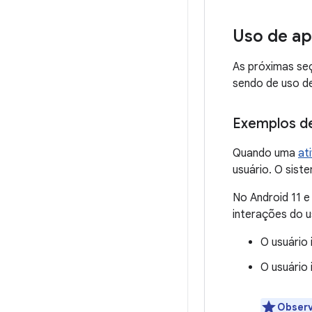
Uso de a
As próximas se
sendo de uso de
Exemplos de
Quando uma
at
usuário. O sist
No Android 11 
interações do u
O usuário
O usuário
Obser