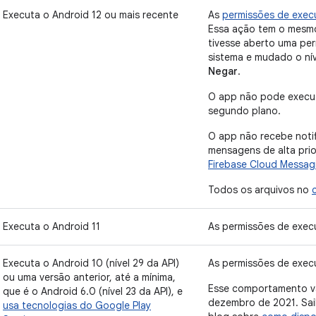
Executa o Android 12 ou mais recente
As
permissões de exe
Essa ação tem o mesmo
tivesse aberto uma pe
sistema e mudado o ní
Negar
.
O app não pode execut
segundo plano.
O app não recebe notif
mensagens de alta pri
Firebase Cloud Messag
Todos os arquivos no
Executa o Android 11
As permissões de exec
Executa o Android 10 (nível 29 da API)
As permissões de exec
ou uma versão anterior, até a mínima,
Esse comportamento va
que é o Android 6.0 (nível 23 da API), e
dezembro de 2021. Sa
usa tecnologias do Google Play