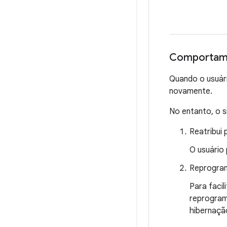
Comportame
Quando o usuári
novamente.
No entanto, o s
Reatribui
O usuário
Reprogram
Para facil
reprogram
hibernação