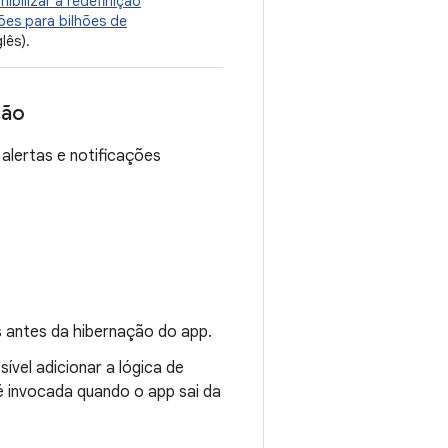
ibilizar a redefinição
ões para bilhões de
lês).
ção
 alertas e notificações
 antes da hibernação do app.
ível adicionar a lógica de
 é invocada quando o app sai da