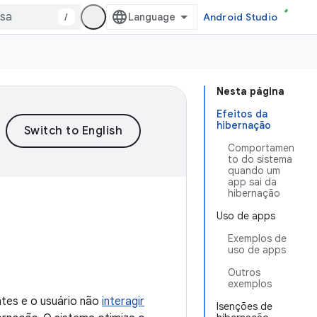
/
Android Studio
Nesta página
Efeitos da
hibernação
Comportamen
to do sistema
quando um
app sai da
hibernação
Uso de apps
Exemplos de
uso de apps
Outros
exemplos
ntes e o usuário não
interagir
Isenções de