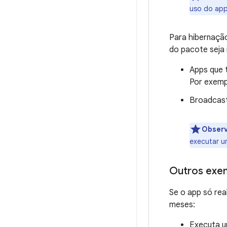
uso do app
Para hibernaçã
do pacote seja 
Apps que 
Por exemp
Broadcast
Obser
executar u
Outros exe
Se o app só rea
meses:
Executa 