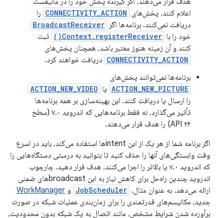
هدف قرار می‌دهند، اگر گیرنده پخش خود را در مانیفست
اعلام کنند، پخش‌های
CONNECTIVITY_ACTION
را
دریافت نمی‌کنند. برنامه‌ها اگر
BroadcastReceiver
خود را با
Context.registerReceiver()
ثبت
کنند و آن زمینه هنوز معتبر باشد، همچنان پخش‌های
CONNECTIVITY_ACTION
دریافت خواهند کرد.
برنامه‌ها نمی‌توانند پخش‌های
ACTION_NEW_PICTURE
یا
ACTION_NEW_VIDEO
را ارسال یا دریافت کنند. این بهینه‌سازی بر همه برنامه‌ها
تأثیر می‌گذارد، نه فقط برنامه‌هایی که اندروید ۷.۰ (سطح
API ۲۴) را هدف قرار می‌دهند.
اگر برنامه شما از هر یک از این intentها استفاده می‌کند، باید در اسرع
وقت وابستگی‌های آنها را حذف کنید تا بتوانید به درستی دستگاه‌هایی را
که اندروید ۷.۰ یا بالاتر را اجرا می‌کنند، هدف قرار دهید. چارچوب
اندروید چندین راه‌حل برای کاهش نیاز به این broadcastهای ضمنی
ارائه می‌دهد. به عنوان مثال،
JobScheduler
و
WorkManager
جدید، مکانیسم‌های قدرتمندی را برای زمان‌بندی عملیات شبکه در صورت
برآورده شدن شرایط مشخص، مانند اتصال به یک شبکه بدون محدودیت،