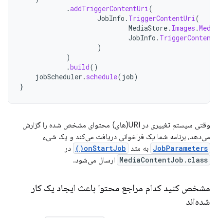
.
addTriggerContentUri
(
JobInfo
.
TriggerContentUri
(
MediaStore
.
Images
.
Medi
JobInfo
.
TriggerContent
)
)
.
build
()
jobScheduler
.
schedule
(
job
)
}
وقتی سیستم تغییری در URI(های) محتوای مشخص شده را گزارش
می‌دهد، برنامه شما یک فراخوانی دریافت می‌کند و یک شیء
JobParameters
به ​​متد
onStartJob()
در
MediaContentJob.class
ارسال می‌شود.
مشخص کنید کدام مراجع محتوا باعث ایجاد یک کار
شده‌اند