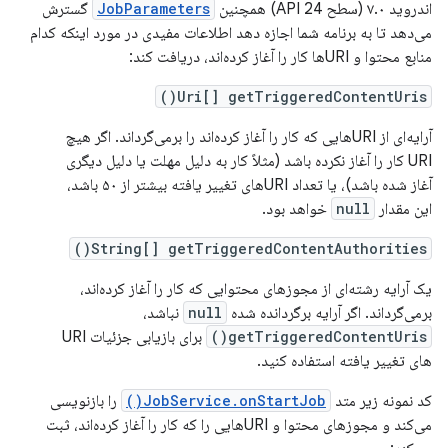
اندروید ۷.۰ (سطح API 24) همچنین
JobParameters
گسترش
می‌دهد تا به برنامه شما اجازه دهد اطلاعات مفیدی در مورد اینکه کدام
منابع محتوا و URIها کار را آغاز کرده‌اند، دریافت کند:
Uri[] getTriggeredContentUris()
آرایه‌ای از URIهایی که کار را آغاز کرده‌اند را برمی‌گرداند. اگر هیچ
URI کار را آغاز نکرده باشد (مثلاً کار به دلیل مهلت یا دلیل دیگری
آغاز شده باشد)، یا تعداد URIهای تغییر یافته بیشتر از ۵۰ باشد،
این مقدار
null
خواهد بود.
String[] getTriggeredContentAuthorities()
یک آرایه رشته‌ای از مجوزهای محتوایی که کار را آغاز کرده‌اند،
برمی‌گرداند. اگر آرایه برگردانده شده
null
نباشد،
getTriggeredContentUris()
برای بازیابی جزئیات URI
های تغییر یافته استفاده کنید.
کد نمونه زیر متد
JobService.onStartJob()
را بازنویسی
می‌کند و مجوزهای محتوا و URIهایی را که کار را آغاز کرده‌اند، ثبت