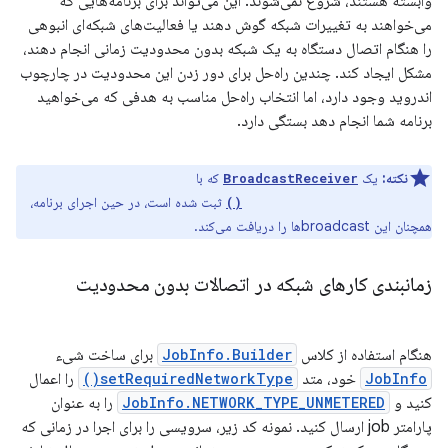
وابسته هستند، شروع نمی‌شوند. این می‌تواند برای برنامه‌هایی که
می‌خواهند به تغییرات شبکه گوش دهند یا فعالیت‌های شبکه‌ای انبوهی
را هنگام اتصال دستگاه به یک شبکه بدون محدودیت زمانی انجام دهند،
مشکل ایجاد کند. چندین راه‌حل برای دور زدن این محدودیت در چارچوب
اندروید وجود دارد، اما انتخاب راه‌حل مناسب به هدفی که می‌خواهید
برنامه شما انجام دهد بستگی دارد.
نکته:
یک
که با
BroadcastReceiver
ثبت شده است، در حین اجرای برنامه،
Context.registerReceiver()
همچنان این broadcastها را دریافت می‌کند.
زمانبندی کارهای شبکه در اتصالات بدون محدودیت
هنگام استفاده از کلاس
JobInfo.Builder
برای ساخت شیء
JobInfo
خود، متد
setRequiredNetworkType()
را اعمال
کنید و
JobInfo.NETWORK_TYPE_UNMETERED
را به عنوان
پارامتر job ارسال کنید. نمونه کد زیر، سرویسی را برای اجرا در زمانی که