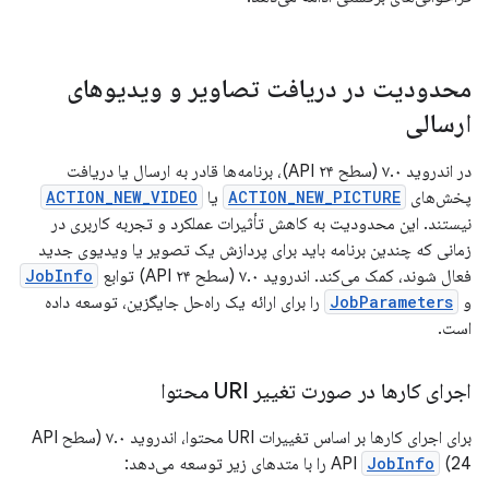
محدودیت در دریافت تصاویر و ویدیوهای
ارسالی
در اندروید ۷.۰ (سطح API ۲۴)، برنامه‌ها قادر به ارسال یا دریافت
پخش‌های
ACTION_NEW_PICTURE
یا
ACTION_NEW_VIDEO
نیستند. این محدودیت به کاهش تأثیرات عملکرد و تجربه کاربری در
زمانی که چندین برنامه باید برای پردازش یک تصویر یا ویدیوی جدید
فعال شوند، کمک می‌کند. اندروید ۷.۰ (سطح API ۲۴) توابع
JobInfo
و
JobParameters
را برای ارائه یک راه‌حل جایگزین، توسعه داده
است.
اجرای کارها در صورت تغییر URI محتوا
برای اجرای کارها بر اساس تغییرات URI محتوا، اندروید ۷.۰ (سطح API
24) API
JobInfo
را با متدهای زیر توسعه می‌دهد: