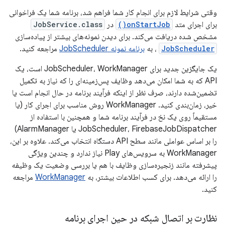
وقتی شرایط لازم برای انجام کار شما فراهم شد، برنامه شما یک فراخوانی
برای اجرای متد
onStartJob()
در
JobService.class
مشخص شده دریافت می‌کند. برای دیدن نمونه‌های بیشتر از پیاده‌سازی
JobScheduler
، به
برنامه نمونه JobScheduler
مراجعه کنید.
یک جایگزین جدید برای JobScheduler، WorkManager است، یک
API که به شما امکان می‌دهد وظایف پس‌زمینه‌ای را که نیاز به تکمیل
تضمین‌شده دارند، صرف نظر از اینکه فرآیند برنامه در حال انجام است یا
خیر، زمان‌بندی کنید. WorkManager روش مناسب برای اجرای کار (یا
مستقیماً روی یک نخ در فرآیند برنامه شما و همچنین با استفاده از
JobScheduler، FirebaseJobDispatcher یا AlarmManager)
را بر اساس عواملی مانند سطح API دستگاه انتخاب می‌کند. علاوه بر این،
WorkManager به سرویس‌های Play نیاز ندارد و چندین ویژگی
پیشرفته مانند زنجیره‌سازی وظایف با هم یا بررسی وضعیت یک وظیفه
را ارائه می‌دهد. برای کسب اطلاعات بیشتر، به
WorkManager
مراجعه
کنید.
نظارت بر اتصال شبکه در حین اجرای برنامه