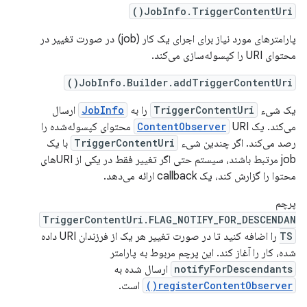
JobInfo.TriggerContentUri()
پارامترهای مورد نیاز برای اجرای یک کار (job) در صورت تغییر در
محتوای URI را کپسوله‌سازی می‌کند.
JobInfo.Builder.addTriggerContentUri()
یک شیء
TriggerContentUri
را به
JobInfo
ارسال
می‌کند. یک
ContentObserver
URI محتوای کپسوله‌شده را
رصد می‌کند. اگر چندین شیء
TriggerContentUri
با یک
job مرتبط باشند، سیستم حتی اگر تغییر فقط در یکی از URIهای
محتوا را گزارش کند، یک callback ارائه می‌دهد.
پرچم
TriggerContentUri.FLAG_NOTIFY_FOR_DESCENDAN
TS
را اضافه کنید تا در صورت تغییر هر یک از فرزندان URI داده
شده، کار را آغاز کند. این پرچم مربوط به پارامتر
notifyForDescendants
ارسال شده به
registerContentObserver()
است.