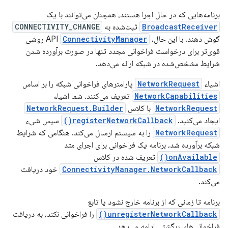
برنامه‌هایی که در حال اجرا هستند، همچنان می‌توانند با یک
BroadcastReceiver
ثبت‌شده به
CONNECTIVITY_CHANGE
گوش دهند. با این حال، API
ConnectivityManager
روشی
قوی‌تر برای درخواست فراخوانی مجدد تنها در صورت برآورده شدن
شرایط مشخص‌شده در شبکه ارائه می‌دهد.
اشیاء
NetworkRequest
پارامترهای فراخوانی شبکه را بر اساس
NetworkCapabilities
تعریف می‌کنند. شما اشیاء
NetworkRequest
با کلاس
NetworkRequest.Builder
ایجاد می‌کنید.
registerNetworkCallback()
سپس شیء
NetworkRequest
را به سیستم ارسال می‌کند. هنگامی که شرایط
شبکه برآورده شد، برنامه یک فراخوانی برای اجرای متد
onAvailable()
تعریف شده در کلاس
ConnectivityManager.NetworkCallback
خود دریافت
می‌کند.
برنامه تا زمانی که از برنامه خارج نشود یا تابع
unregisterNetworkCallback()
را فراخوانی نکند، به دریافت
فراخوانی‌های برگشتی ادامه می‌دهد.