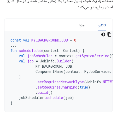
دستگاه به یک شبکه بدون محدودیت زمانی متصل شده و در حال شارژ
است، زمان‌بندی می‌کند:
کاتلین
جاوا
const
val
MY_BACKGROUND_JOB
=
0
...
fun
scheduleJob
(
context
:
Context
)
{
val
jobScheduler
=
context
.
getSystemService
(
Co
val
job
=
JobInfo
.
Builder
(
MY_BACKGROUND_JOB
,
ComponentName
(
context
,
MyJobService
::
c
)
.
setRequiredNetworkType
(
JobInfo
.
NETWOR
.
setRequiresCharging
(
true
)
.
build
()
jobScheduler
.
schedule
(
job
)
}