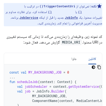
نکته:
نمی‌توان از
در ترکیب با
TriggerContentUri()
یا
استفاده کرد. برای نظارت مداوم بر
setPersisted()
setPeriodic()
تغییرات محتوا، یک
جدید را قبل از اینکه
برنامه،
JobService
JobInfo
مدیریت آخرین فراخوانی را تمام کند، زمان‌بندی کنید.
کد نمونه زیر، وظیفه‌ای را زمان‌بندی می‌کند تا زمانی که سیستم تغییری
در URI محتوا،
MEDIA_URI
گزارش می‌دهد، فعال شود:
کاتلین
جاوا
const
val
MY_BACKGROUND_JOB
=
0
...
fun
scheduleJob
(
context
:
Context
)
{
val
jobScheduler
=
context
.
getSystemService
(
Co
val
job
=
JobInfo
.
Builder
(
MY_BACKGROUND_JOB
,
ComponentName
(
context
,
MediaContentJob
)