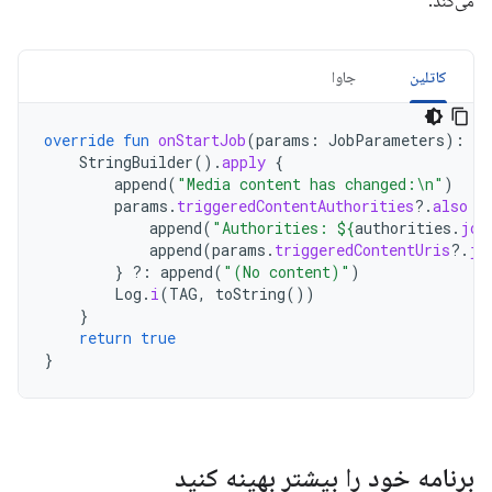
می‌کند:
کاتلین
جاوا
override
fun
onStartJob
(
params
:
JobParameters
):
Bo
StringBuilder
().
apply
{
append
(
"Media content has changed:\n"
)
params
.
triggeredContentAuthorities
?.
also
{
append
(
"Authorities: 
${
authorities
.
joi
append
(
params
.
triggeredContentUris
?.
jo
}
?:
append
(
"(No content)"
)
Log
.
i
(
TAG
,
toString
())
}
return
true
}
برنامه خود را بیشتر بهینه کنید