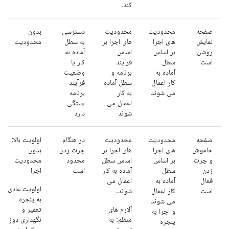
کند.
صفحه
محدودیت
محدودیت
دسترسی
بدون
نمایش
های اجرا
های اجرا بر
به سطل
محدودیت
روشن
بر اساس
اساس
آماده به
است
سطل
فرآیند
کار یا
آماده به
برنامه و
وضعیت
کار اعمال
سطل آماده
فرآیند
می شوند
به کار
برنامه
اعمال می
بستگی
شوند
دارد
صفحه
محدودیت
محدودیت
در هنگام
اولویت بالا:
خاموش
های اجرا
های اجرا بر
چرت زدن
بدون
و چرت
بر اساس
اساس سطل
محدود
محدودیت
زدن
سطل
آماده به کار
است
اجرا
فعال
آماده به
اعمال می
اولویت عادی:
است
کار اعمال
شوند.
به پنجره
می شوند
آلارم های
تعمیر و
و اجرا به
منظم: به
نگهداری دوز
پنجره