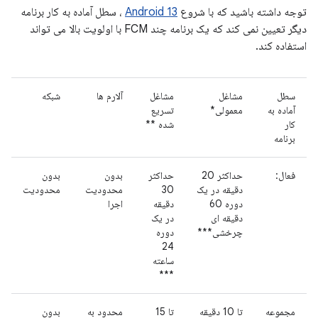
توجه داشته باشید که با شروع
Android 13
، سطل آماده به کار برنامه
دیگر تعیین نمی کند که یک برنامه چند FCM با اولویت بالا می تواند
استفاده کند.
سطل
مشاغل
مشاغل
آلارم ها
شبکه
آماده به
معمولی*
تسریع
کار
شده **
برنامه
فعال:
حداکثر 20
حداکثر
بدون
بدون
دقیقه در یک
30
محدودیت
محدودیت
دوره 60
دقیقه
اجرا
دقیقه ای
در یک
چرخشی***
دوره
24
ساعته
***
مجموعه
تا 10 دقیقه
تا 15
محدود به
بدون