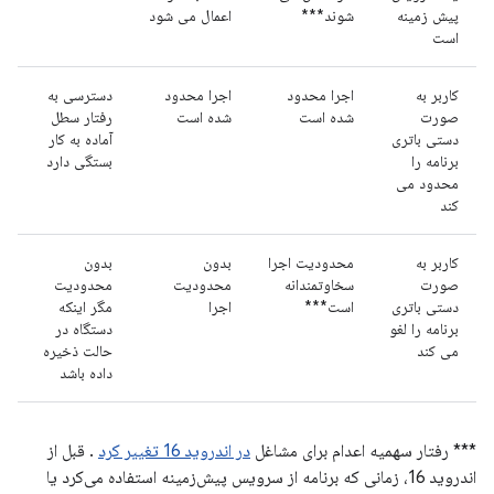
پیش زمینه
شوند***
اعمال می شود
است
کاربر به
اجرا محدود
اجرا محدود
دسترسی به
صورت
شده است
شده است
رفتار سطل
دستی باتری
آماده به کار
برنامه را
بستگی دارد
محدود می
کند
کاربر به
محدودیت اجرا
بدون
بدون
صورت
سخاوتمندانه
محدودیت
محدودیت
دستی باتری
است***
اجرا
مگر اینکه
برنامه را لغو
دستگاه در
می کند
حالت ذخیره
داده باشد
*** رفتار سهمیه اعدام برای مشاغل
در اندروید 16 تغییر کرد
. قبل از
اندروید 16، زمانی که برنامه از سرویس پیش‌زمینه استفاده می‌کرد یا