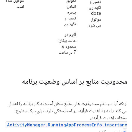
تعویق
موکول شده
تعمیر و
افتادن
است
نگهداری
پنجره
doze
تعمیر و
موکول
نگهداری
می شود
آلارم در
حالت بیکار:
محدود به
7 در ساعت
محدودیت منابع بر اساس وضعیت برنامه
اینکه آیا سیستم محدودیت های منابع سطل آماده به کار برنامه را اعمال
می کند یا نه به اهمیت فرآیند برنامه بستگی دارد. برای درک سطوح
مختلف اهمیت فرآیند،
ActivityManager.RunningAppProcessInfo.importanc
e