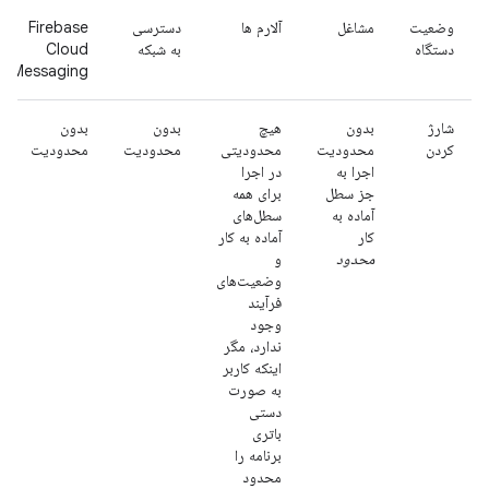
وضعیت
مشاغل
آلارم ها
دسترسی
Firebase
دستگاه
به شبکه
Cloud
Messaging
شارژ
بدون
هیچ
بدون
بدون
کردن
محدودیت
محدودیتی
محدودیت
محدودیت
اجرا به
در اجرا
جز سطل
برای همه
آماده به
سطل‌های
کار
آماده به کار
محدود
و
وضعیت‌های
فرآیند
وجود
ندارد، مگر
اینکه کاربر
به صورت
دستی
باتری
برنامه را
محدود