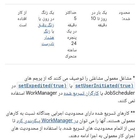
محدود
یک بار در
حداکثر
یک زنگ
از کار
شده:
روز تا 10
5
در روز، یا
افتاده
دقیقه
دقیقه
زنگ دقیق
است
در یک
یا
زنگ
پنجره
هشدار
24
نادرست
ساعته
متحرک
* مشاغل معمولی مشاغلی را توصیف می کنند که از پرچم های
setUserInitiated(true)
یا
setExpedited(true)
در
JobScheduler یا
کارگران تسریع شده
در WorkManager استفاده
نمی کنند.
** کارهای تسریع شده دارای محدودیت اجرایی جداگانه نسبت به کارهای
معمولی هستند، آنها را می توان
در WorkManager پیکربندی کرد
تا
پس از اتمام محدودیت های تسریع شده، با استفاده از محدودیت های
اجرای کار معمولی به اجرا ادامه دهند.