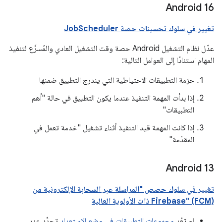
Android 16
تغيير في سلوك تحسينات حصة JobScheduler
عدّل نظام التشغيل Android حصة وقت التشغيل العادي والمُسرَّع لتنفيذ
المهام استنادًا إلى العوامل التالية:
حزمة التطبيقات الاحتياطية التي يندرج التطبيق ضمنها
إذا بدأت المهمة التنفيذ عندما يكون التطبيق في حالة "أهم
التطبيقات"
إذا كانت المهمة قيد التنفيذ أثناء تشغيل "خدمة تعمل في
المقدّمة"
Android 13
تغيير في سلوك حصص "المراسلة عبر السحابة الإلكترونية من
Firebase" (FCM) ذات الأولوية العالية
لم تعُد
مجموعات التطبيقات في وضع الاستعداد
تحدِّد عدد