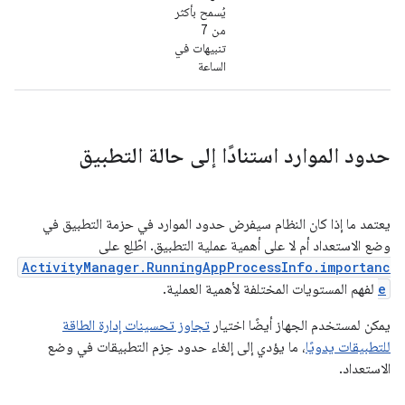
يُسمح بأكثر
من 7
تنبيهات في
الساعة
حدود الموارد استنادًا إلى حالة التطبيق
يعتمد ما إذا كان النظام سيفرض حدود الموارد في حزمة التطبيق في
وضع الاستعداد أم لا على أهمية عملية التطبيق. اطّلِع على
ActivityManager.RunningAppProcessInfo.importanc
e
لفهم المستويات المختلفة لأهمية العملية.
يمكن لمستخدم الجهاز أيضًا اختيار
تجاوز تحسينات إدارة الطاقة
للتطبيقات يدويًا
، ما يؤدي إلى إلغاء حدود حِزم التطبيقات في وضع
الاستعداد.