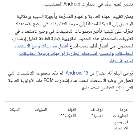
تتغيّر القيم أيضًا في إصدارات Android المستقبلية.
يمكن تقييد المهام العادية والمهام المُسرَّعة وأجهزة التنبيه وإمكانية
الوصول إلى الشبكة استنادًا إلى حزمة التطبيقات في وضع الاستعداد.
تعرَّف على كيفية تأثير مجموعات التطبيقات في وضع الاستعداد في
تطبيقك باستخدام هذه الحدود التقريبية لإدارة الطاقة كدليل إرشادي.
للحصول على أفضل أداء، يجب اتّباع
أفضل ممارسات وضع الاستعداد
للتطبيقات
و
تحسين استخدام البطارية لواجهات برمجة التطبيقات
لجدولة المهام
.
يُرجى العِلم أنّه اعتبارًا من
Android 13
، لم تعُد مجموعة التطبيقات التي
تعمل في وضع الاستعداد تحدد عدد إشعارات FCM ذات الأولوية العالية
التي يمكن للتطبيق استخدامها.
حزمة
الوظائف
المهام
المنبّهات
الشبكة
التطبيقات
العادية*
المُعجَّلة**
في وضع
الاستعداد