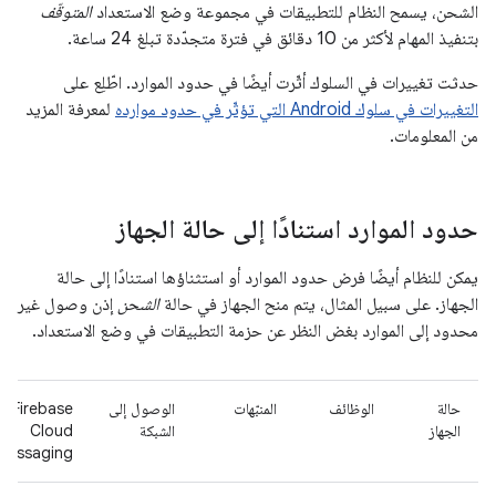
الشحن، يسمح النظام للتطبيقات في مجموعة وضع الاستعداد
المتوقّف
بتنفيذ المهام لأكثر من 10 دقائق في فترة متجدّدة تبلغ 24 ساعة.
حدثت تغييرات في السلوك أثّرت أيضًا في حدود الموارد. اطّلِع على
التغييرات في سلوك Android التي تؤثّر في حدود موارده
لمعرفة المزيد
من المعلومات.
حدود الموارد استنادًا إلى حالة الجهاز
يمكن للنظام أيضًا فرض حدود الموارد أو استثناؤها استنادًا إلى حالة
الجهاز. على سبيل المثال، يتم منح الجهاز في حالة
الشحن
إذن وصول غير
محدود إلى الموارد بغض النظر عن حزمة التطبيقات في وضع الاستعداد.
حالة
الوظائف
المنبّهات
الوصول إلى
Firebase
الجهاز
الشبكة
Cloud
Messaging