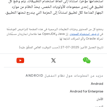
استخدامها مؤخرًا. استنادًا إلى أنماط استخدام التطبيقات، يتم وضع كل
تطبيق في إحدى مجموعات الأولويات الخمس. يحدّ النظام من موارد
الجهاز المتاحة لكل تطبيق استنادًا إلى الحزمة التي يندرج تحتها التطبيق.
يخضع كل من المحتوى وعيّنات التعليمات البرمجية في هذه الصفحة للتراخيص الموضحّة
في
ترخيص استخدام المحتوى
. إنّ Java وOpenJDK هما علامتان تجاريتان مسجَّلتان
لشركة Oracle و/أو الشركات التابعة لها.
تاريخ التعديل الأخير: 2025-07-27 (حسب التوقيت العالمي المتفَّق عليه)
مزيد من المعلومات حول نظام التشغيل ANDROID
Android
Android for Enterprise
الأمان
المصدر