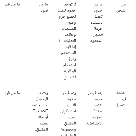
جارٍ
ما مِن
لا توجد
ما مِن
ما مِن قيود.
الشحن
حدود
حدود تنفيذ
قيود.
تنفيذ
لجميع حِزم
باستثناء
وضع
حزمة
الاستعداد
الحجز
وحالات
المحدود
العمليات، إلا
إذا قيّد
المستخدم
يدويًا
استخدام
البطارية
للتطبيق.
الشاشة
يتم فرض
يتم فرض
يعتمد
ما مِن قيود.
قيد
حدود
حدود
الوصول
التفعيل
التنفيذ
التنفيذ
على حزمة
استنادًا إلى
استنادًا إلى
"الانتظار"
الحزمة
عملية
أو حالة
الاحتياطية.
التطبيق
عملية
ومجموعة
التطبيق.
التطبيقات