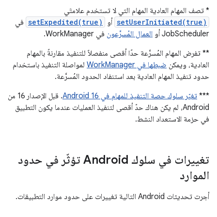
* تصف المهام العادية المهام التي لا تستخدم علامتَي
setUserInitiated(true)
أو
setExpedited(true)
في
JobScheduler أو
العمال المُسرَّعون
في WorkManager.
** تفرض المهام المُسرَّعة حدًا أقصى منفصلاً للتنفيذ مقارنةً بالمهام
العادية، ويمكن
ضبطها في WorkManager
لمواصلة التنفيذ باستخدام
حدود تنفيذ المهام العادية بعد استنفاد الحدود المُسرَّعة.
***
تغيّر سلوك حصة التنفيذ للمهام في Android 16
. قبل الإصدار 16 من
Android، لم يكن هناك حدّ أقصى لتنفيذ العمليات عندما يكون التطبيق
في حزمة الاستعداد النشط.
تغييرات في سلوك Android تؤثّر في حدود
الموارد
أجرت تحديثات Android التالية تغييرات على حدود موارد التطبيقات.