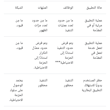
حالة التطبيق
الوظائف
المنبّهات
الشبكة
عملية التطبيق
ما مِن حدود
ما مِن حدود
ما مِن
مرئية أو في
لعدد عمليات
لعدد مرّات
قيود.
المقدّمة
التنفيذ
الظهور
عملية التطبيق
يتم فرض
يتم فرض
ما مِن
تعمل خدمة
حدود التنفيذ
حدود معدّل
قيود.
تعمل في
استنادًا إلى
التكرار
المقدّمة
الحزمة
استنادًا إلى
الاحتياطية***
الحزمة
الاحتياطية.
حظر المستخدم
التنفيذ
التنفيذ
يعتمد
يدويًا لاستهلاك
محظور
محظور
الوصول
التطبيق للبطارية
على سلوك
الحزمة
الاحتياطية.