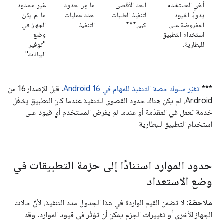
ألغي المستخدم
الحد الأقصى
ما مِن حدود
غير محدود
يدويًا القيود
لتنفيذ الطلبات
لعدد عمليات
ما لم يكن
المفروضة على
كبير***
التنفيذ
الجهاز في
استخدام التطبيق
وضع
للبطارية.
"توفير
البيانات"
***
تغيّر سلوك حصة التنفيذ للمهام في Android 16
. قبل الإصدار 16 من
Android، لم يكن هناك حدود القصوى للتنفيذ عندما كان التطبيق يشغّل
خدمة تعمل في المقدّمة أو عندما لم يفرض المستخدم أي قيود على
استخدام التطبيق للبطارية.
حدود الموارد استنادًا إلى حزمة التطبيقات في
وضع الاستعداد
ملاحظة
: لا تضمن القيم الواردة في هذا الجدول مدد التنفيذ، لأنّ حالات
الجهاز الأخرى أو تغييرات الحِزم يمكن أن تؤثّر في قيود الموارد. وقد