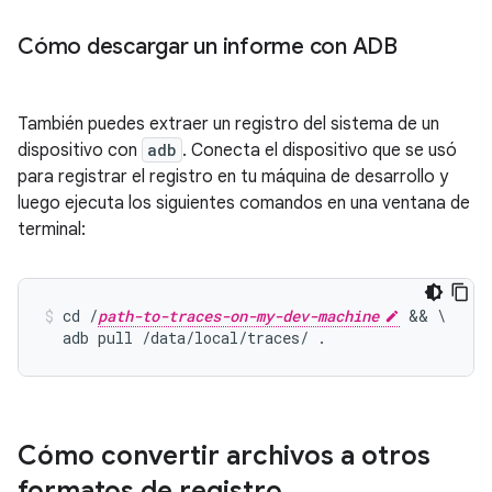
Cómo descargar un informe con ADB
También puedes extraer un registro del sistema de un
dispositivo con
adb
. Conecta el dispositivo que se usó
para registrar el registro en tu máquina de desarrollo y
luego ejecuta los siguientes comandos en una ventana de
terminal:
cd /
path-to-traces-on-my-dev-machine
 && \

  adb pull /data/local/traces/ .
Cómo convertir archivos a otros
formatos de registro