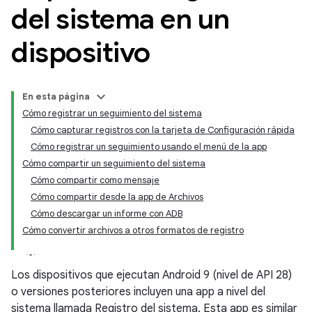
del sistema en un
dispositivo
En esta página
Cómo registrar un seguimiento del sistema
Cómo capturar registros con la tarjeta de Configuración rápida
Cómo registrar un seguimiento usando el menú de la app
Cómo compartir un seguimiento del sistema
Cómo compartir como mensaje
Cómo compartir desde la app de Archivos
Cómo descargar un informe con ADB
Cómo convertir archivos a otros formatos de registro
Los dispositivos que ejecutan Android 9 (nivel de API 28)
o versiones posteriores incluyen una app a nivel del
sistema llamada Registro del sistema. Esta app es similar