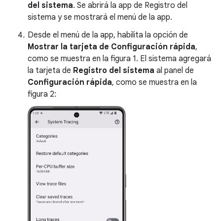
del sistema
. Se abrirá la app de Registro del
sistema y se mostrará el menú de la app.
Desde el menú de la app, habilita la opción de
Mostrar la tarjeta de Configuración rápida
,
como se muestra en la figura 1. El sistema agregará
la tarjeta de
Registro del sistema
al panel de
Configuración rápida
, como se muestra en la
figura 2: