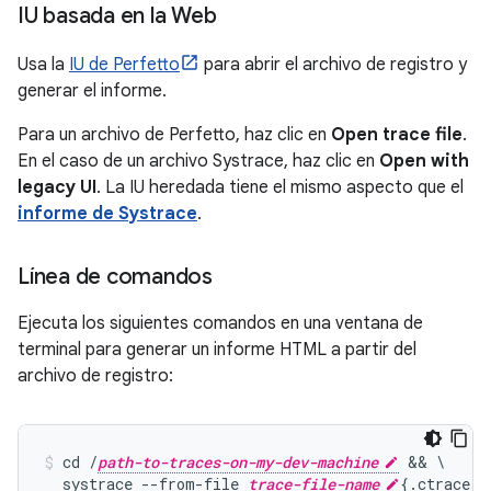
IU basada en la Web
Usa la
IU de Perfetto
para abrir el archivo de registro y
generar el informe.
Para un archivo de Perfetto, haz clic en
Open trace file
.
En el caso de un archivo Systrace, haz clic en
Open with
legacy UI
. La IU heredada tiene el mismo aspecto que el
informe de Systrace
.
Línea de comandos
Ejecuta los siguientes comandos en una ventana de
terminal para generar un informe HTML a partir del
archivo de registro:
cd /
path-to-traces-on-my-dev-machine
 && \

  systrace --from-file 
trace-file-name
{.ctrace |