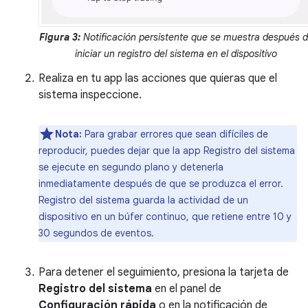
Figura 3:
Notificación persistente que se muestra después 
iniciar un registro del sistema en el dispositivo
Realiza en tu app las acciones que quieras que el
sistema inspeccione.
Nota:
Para grabar errores que sean difíciles de
reproducir, puedes dejar que la app Registro del sistema
se ejecute en segundo plano y detenerla
inmediatamente después de que se produzca el error.
Registro del sistema guarda la actividad de un
dispositivo en un búfer continuo, que retiene entre 10 y
30 segundos de eventos.
Para detener el seguimiento, presiona la tarjeta de
Registro del sistema
en el panel de
Configuración rápida
o en la notificación de