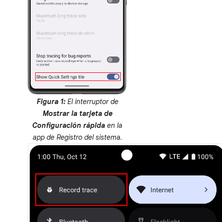
Figura 1:
El interruptor de
Mostrar la tarjeta de
Configuración rápida
en la
app de Registro del sistema.