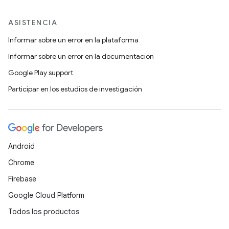
ASISTENCIA
Informar sobre un error en la plataforma
Informar sobre un error en la documentación
Google Play support
Participar en los estudios de investigación
Android
Chrome
Firebase
Google Cloud Platform
Todos los productos