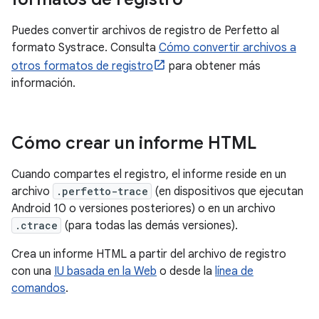
Puedes convertir archivos de registro de Perfetto al
formato Systrace. Consulta
Cómo convertir archivos a
otros formatos de registro
para obtener más
información.
Cómo crear un informe HTML
Cuando compartes el registro, el informe reside en un
archivo
.perfetto-trace
(en dispositivos que ejecutan
Android 10 o versiones posteriores) o en un archivo
.ctrace
(para todas las demás versiones).
Crea un informe HTML a partir del archivo de registro
con una
IU basada en la Web
o desde la
línea de
comandos
.