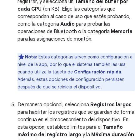
registrar, y selecciona un
Tamaño del búfer por
cada CPU
(en KB). Elige las categorías que
correspondan al caso de uso que estés probando,
como la categoría
Audio
para probar las
operaciones de Bluetooth o la categoría
Memoria
para las asignaciones de montón.
Nota:
Estas categorías sirven como configuración a
nivel de la app, por lo que el sistema también las usa
cuando
utiliza la tarjeta de
Configuración rápida
.
Además, estas opciones de configuración persisten
después de que se reinicia el dispositivo.
De manera opcional, selecciona
Registros largos
para habilitar los registros que se guardan de forma
continua en el almacenamiento del dispositivo. En
esta opción, establece límites para el
Tamaño
máximo del registro largo
y la
Máxima duración