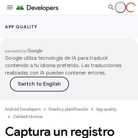
APP QUALITY
Google utiliza tecnología de IA para traducir
contenido a tu idioma preferido. Las traducciones
realizadas con IA pueden contener errores.
Android Developers
Diseño y planificación
App quality
Calidad técnica
Captura un registro