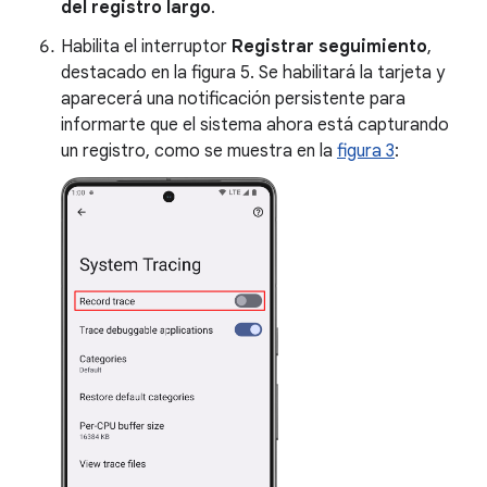
del registro largo
.
Habilita el interruptor
Registrar seguimiento
,
destacado en la figura 5. Se habilitará la tarjeta y
aparecerá una notificación persistente para
informarte que el sistema ahora está capturando
un registro, como se muestra en la
figura 3
: