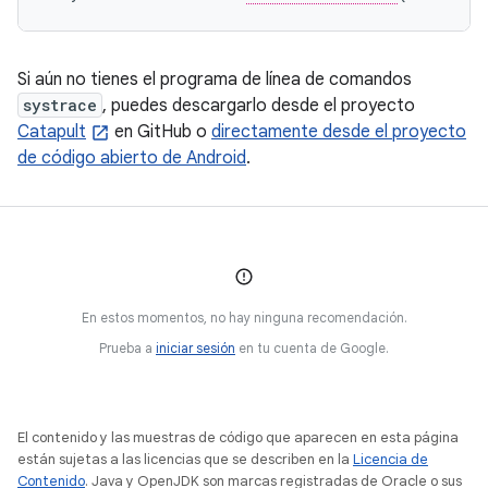
Si aún no tienes el programa de línea de comandos
systrace
, puedes descargarlo desde el proyecto
Catapult
en GitHub o
directamente desde el proyecto
de código abierto de Android
.
En estos momentos, no hay ninguna recomendación.
Prueba a
iniciar sesión
en tu cuenta de Google.
El contenido y las muestras de código que aparecen en esta página
están sujetas a las licencias que se describen en la
Licencia de
Contenido
. Java y OpenJDK son marcas registradas de Oracle o sus