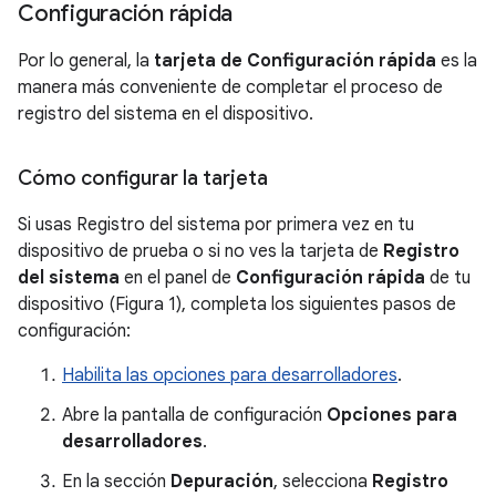
Configuración rápida
Por lo general, la
tarjeta de Configuración rápida
es la
manera más conveniente de completar el proceso de
registro del sistema en el dispositivo.
Cómo configurar la tarjeta
Si usas Registro del sistema por primera vez en tu
dispositivo de prueba o si no ves la tarjeta de
Registro
del sistema
en el panel de
Configuración rápida
de tu
dispositivo (Figura 1), completa los siguientes pasos de
configuración:
Habilita las opciones para desarrolladores
.
Abre la pantalla de configuración
Opciones para
desarrolladores
.
En la sección
Depuración
, selecciona
Registro