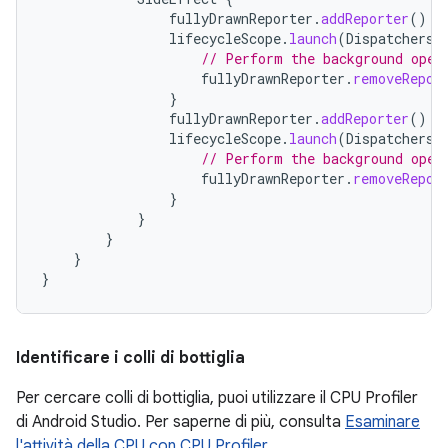
fullyDrawnReporter
.
addReporter
()
lifecycleScope
.
launch
(
Dispatchers
.
// Perform the background oper
fullyDrawnReporter
.
removeRepor
}
fullyDrawnReporter
.
addReporter
()
lifecycleScope
.
launch
(
Dispatchers
.
// Perform the background oper
fullyDrawnReporter
.
removeRepor
}
}
}
}
}
Identificare i colli di bottiglia
Per cercare colli di bottiglia, puoi utilizzare il CPU Profiler
di Android Studio. Per saperne di più, consulta
Esaminare
l'attività della CPU con CPU Profiler
.