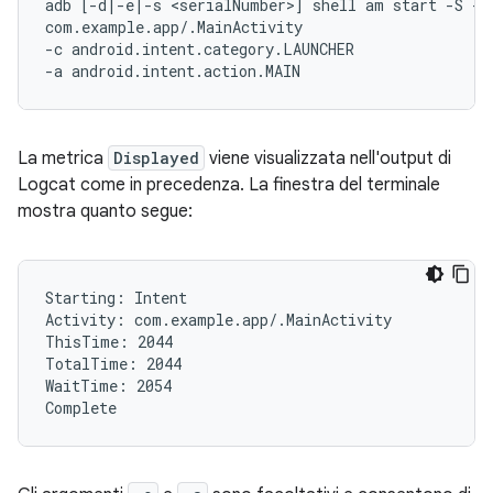
adb [-d|-e|-s <serialNumber>] shell am start -S -W

com.example.app/.MainActivity

-c android.intent.category.LAUNCHER

La metrica
Displayed
viene visualizzata nell'output di
Logcat come in precedenza. La finestra del terminale
mostra quanto segue:
Starting: Intent

Activity: com.example.app/.MainActivity

ThisTime: 2044

TotalTime: 2044

WaitTime: 2054
