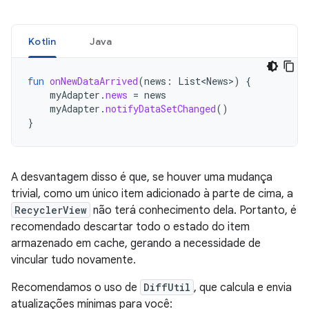
Kotlin
Java
fun
onNewDataArrived
(
news
:
List<News>
)
{
myAdapter
.
news
=
news
myAdapter
.
notifyDataSetChanged
()
}
A desvantagem disso é que, se houver uma mudança
trivial, como um único item adicionado à parte de cima, a
RecyclerView
não terá conhecimento dela. Portanto, é
recomendado descartar todo o estado do item
armazenado em cache, gerando a necessidade de
vincular tudo novamente.
Recomendamos o uso de
DiffUtil
, que calcula e envia
atualizações mínimas para você: