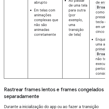
Ao passar
abrupto
de entr
de uma tela
Broad
Em telas com
para outra
como ev
animações
(por
pressio
complexas que
exemplo,
tecla ou
não são
uma
em um i
animadas
transição
cinco s
corretamente
de tela)
Enquant
uma ati
primeiro
Broad
não ter
execuçã
período
consider
Rastrear frames lentos e frames congelados
separadamente
Durante a inicialização do app ou ao fazer a transição