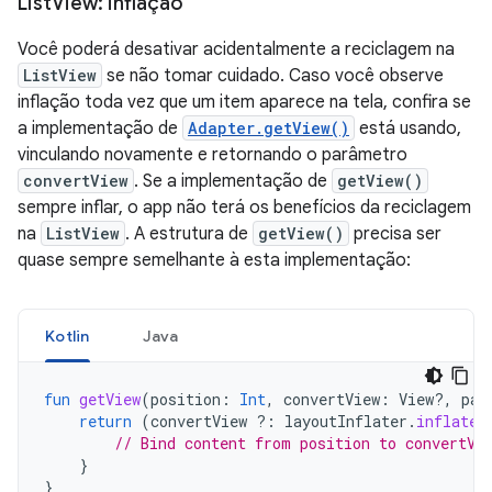
List
View: inflação
Você poderá desativar acidentalmente a reciclagem na
ListView
se não tomar cuidado. Caso você observe
inflação toda vez que um item aparece na tela, confira se
a implementação de
Adapter.getView()
está usando,
vinculando novamente e retornando o parâmetro
convertView
. Se a implementação de
getView()
sempre inflar, o app não terá os benefícios da reciclagem
na
ListView
. A estrutura de
getView()
precisa ser
quase sempre semelhante à esta implementação:
Kotlin
Java
fun
getView
(
position
:
Int
,
convertView
:
View?,
par
return
(
convertView
?:
layoutInflater
.
inflate
(
// Bind content from position to convertVi
}
}