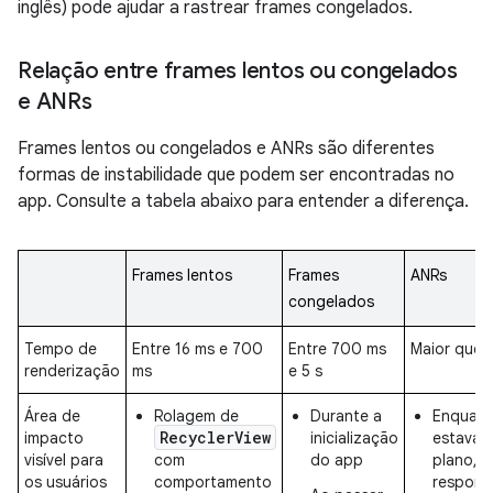
inglês) pode ajudar a rastrear frames congelados.
Relação entre frames lentos ou congelados
e ANRs
Frames lentos ou congelados e ANRs são diferentes
formas de instabilidade que podem ser encontradas no
app. Consulte a tabela abaixo para entender a diferença.
Frames lentos
Frames
ANRs
congelados
Tempo de
Entre 16 ms e 700
Entre 700 ms
Maior que 5
renderização
ms
e 5 s
Área de
Rolagem de
Durante a
Enquant
RecyclerView
impacto
inicialização
estava 
visível para
com
do app
plano, 
os usuários
comportamento
respond