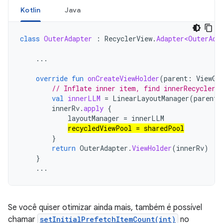
Kotlin
Java
class
OuterAdapter
:
RecyclerView
.
Adapter<OuterAda
...
override
fun
onCreateViewHolder
(
parent
:
ViewGr
// Inflate inner item, find innerRecyclerV
val
innerLLM
=
LinearLayoutManager
(
parent
.
innerRv
.
apply
{
layoutManager
=
innerLLM
recycledViewPool
=
sharedPool
}
return
OuterAdapter
.
ViewHolder
(
innerRv
)
}
...
Se você quiser otimizar ainda mais, também é possível
chamar
setInitialPrefetchItemCount(int)
no