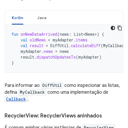
Kotlin
Java
fun
onNewDataArrived
(
news
:
List<News>
)
{
val
oldNews
=
myAdapter
.
items
val
result
=
DiffUtil
.
calculateDiff
(
MyCallback
myAdapter
.
news
=
news
result
.
dispatchUpdatesTo
(
myAdapter
)
}
Para informar ao
DiffUtil
como inspecionar as listas,
defina
MyCallback
como uma implementação de
Callback
.
Recycler
View: Recycler
Views aninhados
É comum aninhar várias instâncias de
RecyclerView
,