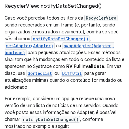
Recycler
View:
notify
Data
Set
Changed(
)
Caso você perceba todos os itens da
RecyclerView
sendo recuperados em um frame (e, portanto, sendo
organizados e mostrados novamente), confira se você
não
chamou
notifyDataSetChanged()
,
setAdapter(Adapter)
ou
swapAdapter(Adapter,
boolean)
para pequenas atualizações. Esses métodos
sinalizam que há mudanças em todo o conteúdo da lista e
aparecem no Systrace como
RV FullInvalidate
. Em vez
disso, use
SortedList
ou
DiffUtil
para gerar
atualizações mínimas quando o conteúdo for mudado ou
adicionado.
Por exemplo, considere um app que recebe uma nova
versão de uma lista de notícias de um servidor. Quando
você posta essas informações no Adapter, é possível
chamar
notifyDataSetChanged()
, conforme
mostrado no exemplo a seguir: