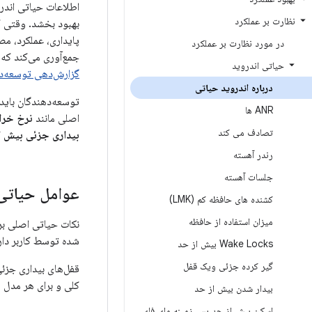
اطلاعات حیاتی اندرو
نظارت بر عملکرد
بهبود بخشد. وقتی کا
پایداری، عملکرد، مص
در مورد نظارت بر عملکرد
جمع‌آوری می‌کند که
حیاتی اندروید
گزارش‌دهی توسعه‌د
درباره اندروید حیاتی
توسعه‌دهندگان باید 
ANR ها
اصلی مانند
نرخ خرا
تصادف می کند
بیداری جزئی بیش از
رندر آهسته
جلسات آهسته
عوامل حیاتی 
کشنده های حافظه کم (LMK)
میزان استفاده از حافظه
شده توسط کاربر دارا
Wake Locks بیش از حد
گیر کرده جزئی ویک قفل
کلی و برای هر مدل 
بیدار شدن بیش از حد
اسکن بیش از حد پس زمینه وای فای