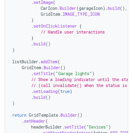
.
setImage
(
CarIcon
.
Builder
(
garageIcon
).
build
(),
GridItem
.
IMAGE_TYPE_ICON
)
.
setOnClickListener
{
// Handle user interactions
}
.
build
()
)
listBuilder
.
addItem
(
GridItem
.
Builder
()
.
setTitle
(
"Garage lights"
)
// Show a loading indicator until the stat
// (call invalidate() when the status is k
.
setLoading
(
true
)
.
build
()
)
return
GridTemplate
.
Builder
()
.
setHeader
(
headerBuilder
.
setTitle
(
"Devices"
)
.
setStartHeaderAction
(
Action
.
APP_ICON
)