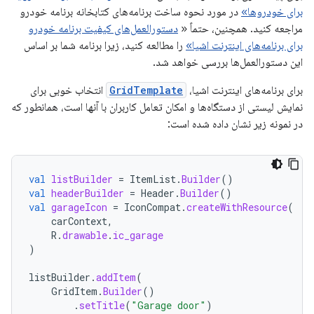
برای خودروها»
در مورد نحوه ساخت برنامه‌های کتابخانه برنامه خودرو
مراجعه کنید. همچنین، حتماً «
دستورالعمل‌های کیفیت برنامه خودرو
برای برنامه‌های اینترنت اشیا»
را مطالعه کنید، زیرا برنامه شما بر اساس
این دستورالعمل‌ها بررسی خواهد شد.
برای برنامه‌های اینترنت اشیا،
GridTemplate
انتخاب خوبی برای
نمایش لیستی از دستگاه‌ها و امکان تعامل کاربران با آنها است، همانطور که
در نمونه زیر نشان داده شده است:
val
listBuilder
=
ItemList
.
Builder
()
val
headerBuilder
=
Header
.
Builder
()
val
garageIcon
=
IconCompat
.
createWithResource
(
carContext
,
R
.
drawable
.
ic_garage
)
listBuilder
.
addItem
(
GridItem
.
Builder
()
.
setTitle
(
"Garage door"
)