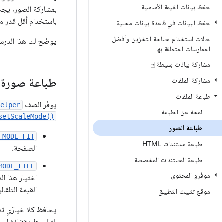
حفظ بيانات القيمة الأساسية
بمشاركة الصور، يجب
باستخدام أقل قدر م
حفظ البيانات في قاعدة بيانات محلية
حالات استخدام مساحة التخزين وأفضل
يوضّح لك هذا الدرس كيفية 
الممارسات المتعلقة بها
مشاركة بيانات بسيطة ⍈
طباعة صورة
مشاركة الملفات
طباعة الملفات
يوفّر الصف
Helper
لمحة عن الطباعة
setScaleMode()
طباعة الصور
_MODE_FIT
طباعة مستندات HTML
الصفحة.
طباعة المستندات المخصصة
MODE_FILL
موفّرو المحتوى
اختيار هذا ال
القيمة التلق
موقع تثبيت التطبيق
يحافظ كلا خيارَي ت
التالي طريقة إنشاء 