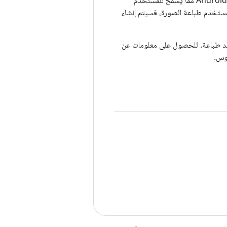
لا يلزم اتخاذ أي إجراء آخر من طلبك. واجهة مستخدم طباعة Android مما يسمح للمستخدم
لمستخدم طباعة الصورة، فسيتم إنشاء
د طباعة. للحصول على معلومات عن
وس.