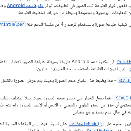
 تفعيل خيار الطباعة تلك الصور في تطبيقك. توفر
مكتبة دعم Android
وظيف
ن التعليمات البرمجية ومجموعة بسيطة من خيارات تخطيط الطباعة.
طباعة صورة باستخدام الإصدار 4 من مكتبة الدعم فئة
PrintHelper
في مكتبة دعم Android طريقة بسيطة لطباعة الصور. تتضمّن الفئة خيار تنسيق واحدًا، وهو
Print
، التي تتيح لك الطباعة باستخدام أحد الخيارَين التاليَين:
- هذا يضبط هذا الخيار حجم الصورة بحيث يتم عرض الصورة بالكامل داخ
SCALE
- هذا يعمل الخيار على تغيير حجم الصورة بحيث تملأ المنطقة القابلة
SCALE_
محتوى أن جزءًا من الجزء العلوي والسفلي أو الأيمن أو الأيسر للصورة ولم تتم ط
ائية في حال عدم ضبط وضع مقياس.
غيير الحجم على
على نسبة العرض إلى الارتفاع الحالية للص
setScaleMode()
مثيل لفئة
، يمكنك ضبط وبدء عملية الطباعة:
PrintHelper