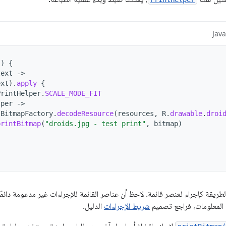
Jav
()
{
text
-
ext
).
apply
{
PrintHelper
.
SCALE_MODE_FIT
lper
-
BitmapFactory
.
decodeResource
(
resources
,
R
.
drawable
.
droi
printBitmap
(
"droids.jpg - test print"
,
bitmap
)
ريقة كإجراء لعنصر قائمة. لاحظ أن عناصر القائمة للإجراءات غير مدعومة دائمًا (
 المعلومات، فراجع تصميم
شريط الإجراءات
الدليل.