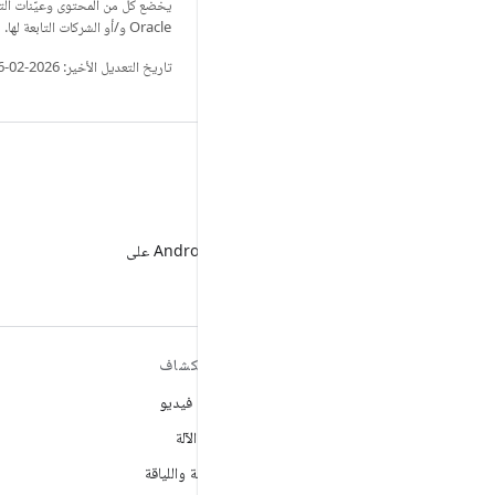
يخضع كل من المحتوى وعيّنات الت
Oracle و/أو الشركات التابعة لها.
تاريخ التعديل الأخير: 2026-02-06 (حسب التوقيت العالمي المتفَّق عليه)
WeChat
متابعة مطوّري برامج Android على
WeChat
مزيد من المعلومات حول نظام
استكشاف
التشغيل ANDROID
ألعاب فيديو
Android
تعلُم الآلة
Android for Enterprise
الصحة واللياقة
الأمان