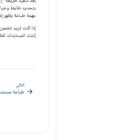
بعد تنفيذ طريقة
)
بتحديد طابعة وخيارا
مهمة طباعة يظهر إش
إذا كنت تريد تضمي
إنشاء المستندات للط
التالي
arrow_forward
طباعة مستندات L