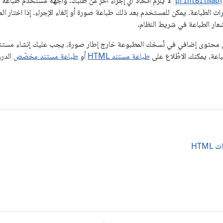
printBitmap(
ت الطباعة. يمكن للمستخدم بعد ذلك طباعة صورة أو إلغاء الإجراء. إذا اختار ا
عار الطباعة في شريط النظام.
ن محتوى إضافي في نُسخك المطبوعة خارج إطار صورة، يجب عليك إنشاء مستن
باعة، يمكنك الاطّلاع على
طباعة مستند HTML
أو
طباعة مستند مخصّص
الدر
HTM