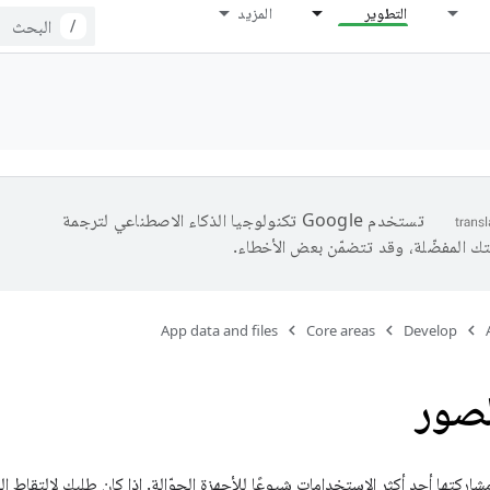
التطوير
المزيد
/
تستخدم Google تكنولوجيا الذكاء الاصطناعي لترجمة
تك المفضّلة، وقد تتضمّن بعض الأخطاء.
App data and files
Core areas
Develop
لصور
شاركتها أحد أكثر الاستخدامات شيوعًا للأجهزة الجوّالة. إذا كان طلبك لالتقاط