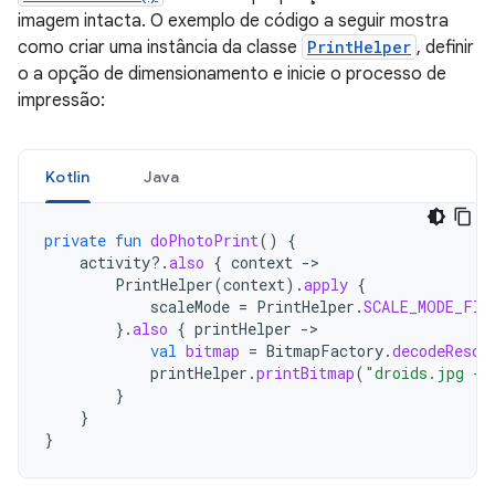
imagem intacta. O exemplo de código a seguir mostra
como criar uma instância da classe
PrintHelper
, definir
o a opção de dimensionamento e inicie o processo de
impressão:
Kotlin
Java
private
fun
doPhotoPrint
()
{
activity
?.
also
{
context
-
PrintHelper
(
context
).
apply
{
scaleMode
=
PrintHelper
.
SCALE_MODE_FIT
}.
also
{
printHelper
-
val
bitmap
=
BitmapFactory
.
decodeResou
printHelper
.
printBitmap
(
"droids.jpg - 
}
}
}