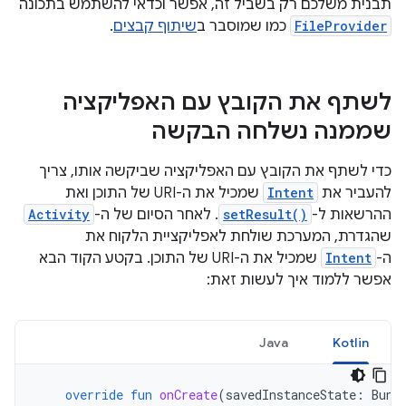
תבנית משלכם רק בשביל זה, אפשר וכדאי להשתמש בתכונה
FileProvider
כמו שמוסבר ב
שיתוף קבצים
.
לשתף את הקובץ עם האפליקציה
שממנה נשלחה הבקשה
כדי לשתף את הקובץ עם האפליקציה שביקשה אותו, צריך
להעביר את
Intent
שמכיל את ה-URI של התוכן ואת
ההרשאות ל-
setResult()
. לאחר הסיום של ה-
Activity
שהגדרת, המערכת שולחת לאפליקציית הלקוח את
ה-
Intent
שמכיל את ה-URI של התוכן. בקטע הקוד הבא
אפשר ללמוד איך לעשות זאת:
Java
Kotlin
override
fun
onCreate
(
savedInstanceState
:
Bund