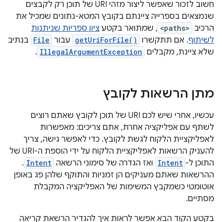
חשוב לזכור שאפשר ליצור מזהי URI של תוכן רק לקבצים
שנמצאים בספרייה ציינתם בקובץ המטא-נתונים שמכיל את
הרכיב
<paths>
, שמתואר בקטע
ציון ספריות שניתנות
לשיתוף
. אם תתקשרו
getUriForFile()
עבור
File
בנתיב
שלא ציינת, מקבלים
IllegalArgumentException
.
מתן הרשאות לקובץ
עכשיו, אחרי שיש לכם URI של תוכן לקובץ שאתם רוצים
לשתף עם אפליקציה אחרת, אתם צריכים: מאפשרות
לאפליקציית הלקוח לגשת לקובץ. כדי לאפשר גישה, צריך
להעניק הרשאות לאפליקציית הלקוח על ידי הוספת ה-URI של
התוכן ל-
Intent
ואז הגדרה של סימוני הרשאה
Intent
.
ההרשאות שאתם מעניקים הן זמניות והתוקף שלהן פג באופן
אוטומטי כשמקבץ המשימות של האפליקציה המקבלת
מסתיים.
בקטע הקוד הבא אפשר לראות איך להגדיר הרשאת קריאה