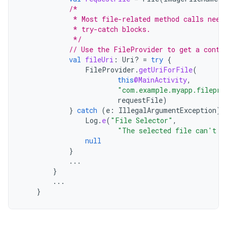
/*
             * Most file-related method calls need
             * try-catch blocks.
             */
// Use the FileProvider to get a conte
val
fileUri
:
Uri? 
=
try
{
FileProvider
.
getUriForFile
(
this
@MainActivity
,
"com.example.myapp.filepro
requestFile
)
}
catch
(
e
:
IllegalArgumentException
)
Log
.
e
(
"File Selector"
,
"The selected file can't b
null
}
...
}
...
}