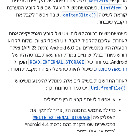
מכיוון ש-
Activity
מציג את רשימה של הקבצים הזמינים
ב-
ListView
, כשהמשתמש לוחץ על שם של קובץ המערכת
קוראת לשיטה
onItemClick()
, שבה אפשר לקבל את
הקובץ שנבחר.
כשמשתמשים בכוונה לשלוח URI של קובץ מאפליקציה אחת
לאחרת, עליכם להקפיד לקבל URI האפליקציות יכולות לקרוא.
הפעולה הזו במכשירים עם Android 6.0 (רמת API 23) ואילך
דורש מיוחד בגלל שינויים במודל ההרשאות בגרסה הזו של
Android, במיוחד של
READ_EXTERNAL_STORAGE
הופך ל
הרשאה מסוכנת
, שיכול להיות שהאפליקציה המקבלת חסרה.
לאחר התחשבות בשיקולים אלה, מומלץ להימנע משימוש
Uri.fromFile()
, יש כמה חסרונות. כך:
אי אפשר לשתף קבצים בין פרופילים.
כדי להשתמש בתכונה הזו, צריך להתקין את
האפליקציה
WRITE_EXTERNAL_STORAGE
במכשירים שמותקנת בהם גרסת Android 4.4
(רמת API 19) ומטה.