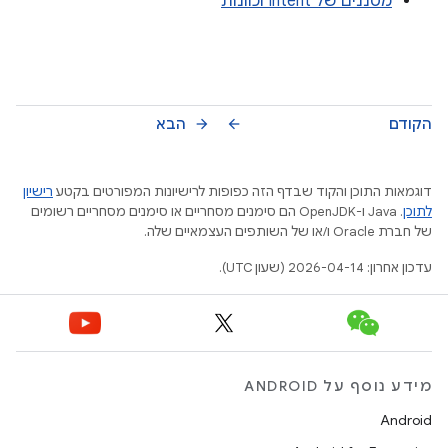
מסננים של Intent וכוונות
הקודם
הבא
arrow_forward
arrow_back
דוגמאות התוכן והקוד שבדף הזה כפופות לרישיונות המפורטים בקטע
רישיון
לתוכן
.‏ Java ו-OpenJDK הם סימנים מסחריים או סימנים מסחריים רשומים
של חברת Oracle ו/או של השותפים העצמאיים שלה.
עדכון אחרון: 2026-04-14 (שעון UTC).
מידע נוסף על ANDROID
Android