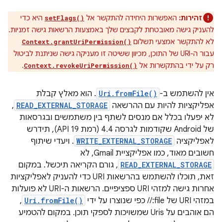
זהירות:
האפשרות היחידה להתקשר אל
היא כדי
setFlags()
להעניק גישה מאובטחת לקבצים שלך באמצעות הרשאות גישה זמניות.
לא להתקשר אמצעי תשלום
Context.grantUriPermission()
עבור ה-URI של התוכן, מכיוון ששיטה זו מעניקה גישה שניתנת לביטול
רק על ידי בהתקשרות אל
.
Context.revokeUriPermission()
אין להשתמש ב-
Uri.fromFile()
. הוא מאלץ קבלת
אפליקציות להיות עם ההרשאה
READ_EXTERNAL_STORAGE
,
לא יפעלו בכלל אם מנסים לשתף בין משתמשים ובגרסאות
של Android שקודמות לגרסה 4.4 (רמת API 19), תידרש
לאפליקציה
WRITE_EXTERNAL_STORAGE
. ויעדי שיתוף
חשובים מאוד, כמו אפליקציית Gmail, לא
READ_EXTERNAL_STORAGE
, גורם הקריאה תיכשל. במקום
זאת, תוכלו להשתמש בהרשאות URI כדי להעניק לאפליקציות
אחרות גישה למזהי URI ספציפיים. הרשאות ה-URI לא פועלות
במזהי URI של file:// כפי שנוצרו על ידי
Uri.fromFile()
,
הם אוהבים על Uris שמשויכות לספקי תוכן. במקום להטמיע