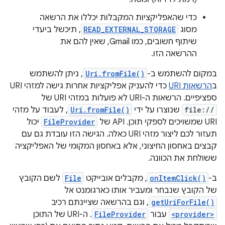
כדי שהאפליקציות המקבלות יכללו את הרשאה
מסוג
READ_EXTERNAL_STORAGE
, תיכשל ביעדי
שיתוף חשובים, כמו Gmail, שאין להם את
ההרשאה הזו.
במקום להשתמש ב-
Uri.fromFile()
, ניתן להשתמש
ב
הרשאות URI
כדי להעניק אפליקציות אחרות גישה למזהי URI
ספציפיים. הרשאות ה-URI לא פועלות במזהי URI של
file://
שנוצרו על ידי
Uri.fromFile()
, לעבוד על מזהי
URI שמשויכים לספקי תוכן. API של
FileProvider
יכול
תעזור לכם ליצור מזהי URI כאלה. הגישה הזו עובדת גם עם
קבצים באחסון החיצוני, אלא באחסון המקומי של האפליקציה
ששולחת את הכוונה.
ב-
onItemClick()
, מקבלים אובייקט
File
לשם הקובץ
של הקובץ שנבחר ומעביר אותו כארגומנט אל
getUriForFile()
, וגם בהרשאה שציינתם רכיב
<provider>
עבור
FileProvider
. ה-URI של התוכן