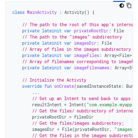
class
MainActivity
:
Activity
()
{
// The path to the root of this app's internal
private
lateinit
var
privateRootDir
:
File
// The path to the "images" subdirectory
private
lateinit
var
imagesDir
:
File
// Array of files in the images subdirectory
private
lateinit
var
imageFiles
:
Array<File>
// Array of filenames corresponding to imageFi
private
lateinit
var
imageFilenames
:
Array<Str
// Initialize the Activity
override
fun
onCreate
(
savedInstanceState
:
Bund
...
// Set up an Intent to send back to apps th
resultIntent
=
Intent
(
"com.example.myapp.A
// Get the files/ subdirectory of internal
privateRootDir
=
filesDir
// Get the files/images subdirectory;
imagesDir
=
File
(
privateRootDir
,
"images"
)
// Get the files in the images subdirector