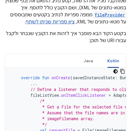
שמתקבל מכיל את הרשות, קטע נתיב התואם את (כפי שמצוין
במטא-נתונים של XML), ושם הקובץ כולל לתוסף. איך
FileProvider
ממפה ספריות לנתיב בקטעים שמבוססים
על מטא-נתונים של XML,
ציון ספריות שניתן לשתף
.
בקטע הקוד הבא מוסבר איך לזהות את הקובץ שנבחר ולקבל
עבורו URI של תוכן:
Java
Kotlin
override
fun
onCreate
(
savedInstanceState
:
Bund
...
// Define a listener that responds to clic
fileListView
.
onItemClickListener
=
Adapter
/*
             * Get a File for the selected file na
             * Assume that the file names are in t
             * imageFilename array.
             */
val
requestFile
=
File
(
imageFilenames
[