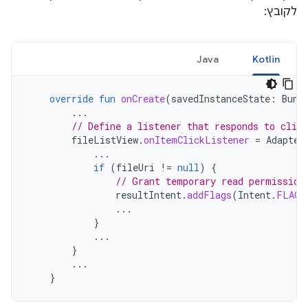
לקובץ:
Java
Kotlin
override
fun
onCreate
(
savedInstanceState
:
Bund
...
// Define a listener that responds to clic
fileListView
.
onItemClickListener
=
Adapter
...
if
(
fileUri
!=
null
)
{
// Grant temporary read permission
resultIntent
.
addFlags
(
Intent
.
FLAG_
...
}
...
}
...
}