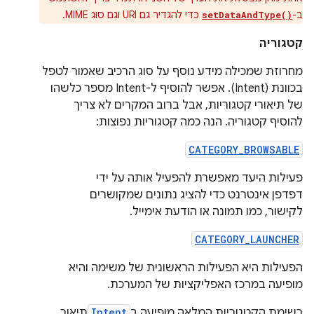
ב-
כדי להגדיר גם URI וגם סוג MIME.
setDataAndType()
קטגוריה
מחרוזת שמכילה מידע נוסף על סוג הרכיב שאמור לטפל
בכוונת (Intent). אפשר להוסיף ל-Intent מספר כלשהו
של תיאורי קטגוריות, אבל ברוב המקרים לא צריך
להוסיף קטגוריה. הנה כמה קטגוריות נפוצות:
CATEGORY_BROWSABLE
פעילות היעד מאפשרת להפעיל אותה על ידי
דפדפן אינטרנט כדי להציג נתונים שמקושרים
לקישור, כמו תמונה או הודעת אימייל.
CATEGORY_LAUNCHER
הפעילות היא הפעילות הראשונית של משימה והיא
מופיעה במרכז האפליקציות של המערכת.
רשימת הקטגוריות המלאה מופיעה ב
Intent
תיאור