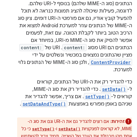
הנתונים (סוג ה-MIME שלהם) בנוסף ל-URI שלהם.
לדוגמה, פעילות שיכולה להציג תמונות כנראה לא תוכל
להפעיל קובץ אודיו, גם אם פורמטי ה-URI דומים. ציון סוג
ה-MIME של הנתונים עוזר למערכת Android למצוא את
הרכיב הטוב ביותר לקבלת הכוונה. עם זאת, לפעמים
אפשר להסיק את סוג ה-MIME מ-URI, במיוחד אם
הנתונים הם URI מסוג
content:
. ‫URI של
content:
מציין שהנתונים נמצאים במכשיר ונשלטים על ידי
ContentProvider
, ולכן סוג ה-MIME של הנתונים גלוי
למערכת.
כדי להגדיר רק את ה-URI של הנתונים, קוראים
ל-
setData()
. כדי להגדיר רק את סוג ה-MIME,
קוראים ל-
setType()
. אם צריך, אפשר להגדיר את
שניהם באופן מפורש באמצעות
setDataAndType()
.
זהירות:
אם רוצים להגדיר גם את ה-URI וגם את סוג ה-
MIME,
לא
קוראים לפונקציות
ו-
כי כל
setType()
setData()
אחת מהן מבטלת את הערך של השנייה. תמיד צריך להשתמש