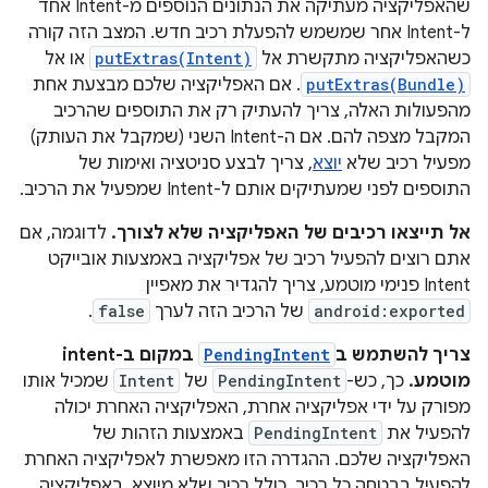
שהאפליקציה מעתיקה את הנתונים הנוספים מ-Intent אחד
ל-Intent אחר שמשמש להפעלת רכיב חדש. המצב הזה קורה
כשהאפליקציה מתקשרת אל
putExtras(Intent)
או אל
putExtras(Bundle)
. אם האפליקציה שלכם מבצעת אחת
מהפעולות האלה, צריך להעתיק רק את התוספים שהרכיב
המקבל מצפה להם. אם ה-Intent השני (שמקבל את העותק)
מפעיל רכיב שלא
יוצא
, צריך לבצע סניטציה ואימות של
התוספים לפני שמעתיקים אותם ל-Intent שמפעיל את הרכיב.
אל תייצאו רכיבים של האפליקציה שלא לצורך.
לדוגמה, אם
אתם רוצים להפעיל רכיב של אפליקציה באמצעות אובייקט
Intent פנימי מוטמע, צריך להגדיר את מאפיין
android:exported
של הרכיב הזה לערך
false
.
צריך להשתמש ב
PendingIntent
במקום ב-intent
מוטמע.
כך, כש-
PendingIntent
של
Intent
שמכיל אותו
מפורק על ידי אפליקציה אחרת, האפליקציה האחרת יכולה
להפעיל את
PendingIntent
באמצעות הזהות של
האפליקציה שלכם. ההגדרה הזו מאפשרת לאפליקציה האחרת
להפעיל בבטחה כל רכיב, כולל רכיב שלא מיוצא, באפליקציה