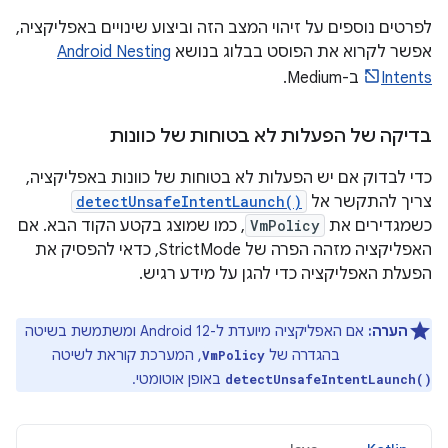
לפרטים נוספים על זיהוי המצב הזה וביצוע שינויים באפליקציה,
אפשר לקרוא את הפוסט בבלוג בנושא
Android Nesting
Intents
ב-Medium.
בדיקה של הפעלות לא בטוחות של כוונות
כדי לבדוק אם יש הפעלות לא בטוחות של כוונות באפליקציה,
צריך להתקשר אל
detectUnsafeIntentLaunch()
כשמגדירים את
VmPolicy
, כמו שמוצג בקטע הקוד הבא. אם
האפליקציה מזהה הפרה של StrictMode, כדאי להפסיק את
הפעלת האפליקציה כדי להגן על מידע רגיש.
הערה:
אם האפליקציה מיועדת ל-Android 12 ומשתמשת בשיטה
בהגדרה של
, המערכת קוראת לשיטה
VmPolicy
detectAll()
באופן אוטומטי.
detectUnsafeIntentLaunch()