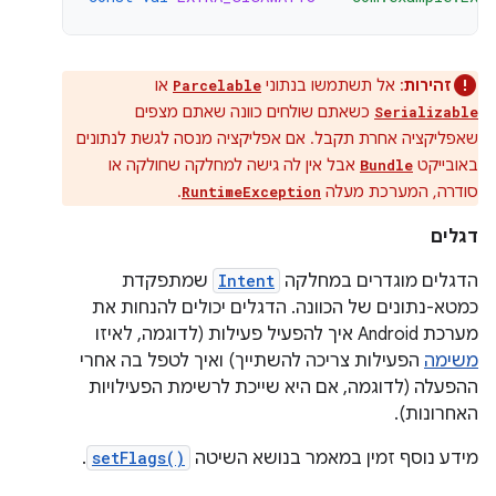
זהירות
: אל תשתמשו בנתוני
או
Parcelable
כשאתם שולחים כוונה שאתם מצפים
Serializable
שאפליקציה אחרת תקבל. אם אפליקציה מנסה לגשת לנתונים
באובייקט
אבל אין לה גישה למחלקה שחולקה או
Bundle
סודרה, המערכת מעלה
.
RuntimeException
דגלים
הדגלים מוגדרים במחלקה
Intent
שמתפקדת
כמטא-נתונים של הכוונה. הדגלים יכולים להנחות את
מערכת Android איך להפעיל פעילות (לדוגמה, לאיזו
משימה
הפעילות צריכה להשתייך) ואיך לטפל בה אחרי
ההפעלה (לדוגמה, אם היא שייכת לרשימת הפעילויות
האחרונות).
מידע נוסף זמין במאמר בנושא השיטה
setFlags()
.