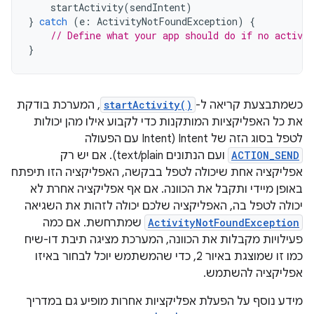
startActivity
(
sendIntent
)
}
catch
(
e
:
ActivityNotFoundException
)
{
// Define what your app should do if no activit
}
כשמתבצעת קריאה ל-
startActivity()
, המערכת בודקת
את כל האפליקציות המותקנות כדי לקבוע אילו מהן יכולות
לטפל בסוג הזה של Intent (‏Intent עם הפעולה
ACTION_SEND
ועם הנתונים text/plain). אם יש רק
אפליקציה אחת שיכולה לטפל בבקשה, האפליקציה הזו תיפתח
באופן מיידי ותקבל את הכוונה. אם אף אפליקציה אחרת לא
יכולה לטפל בה, האפליקציה שלכם יכולה לזהות את השגיאה
ActivityNotFoundException
שמתרחשת. אם כמה
פעילויות מקבלות את הכוונה, המערכת מציגה תיבת דו-שיח
כמו זו שמוצגת באיור 2, כדי שהמשתמש יוכל לבחור באיזו
אפליקציה להשתמש.
מידע נוסף על הפעלת אפליקציות אחרות מופיע גם במדריך