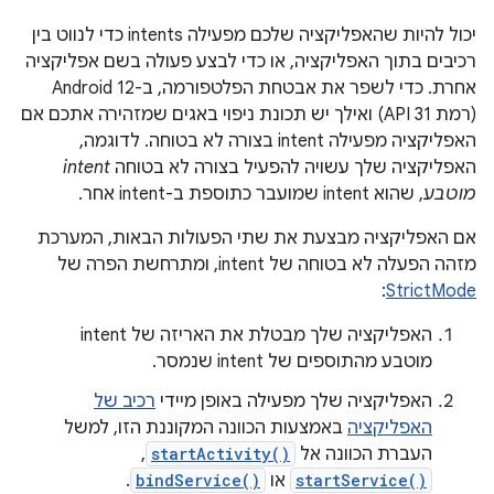
יכול להיות שהאפליקציה שלכם מפעילה intents כדי לנווט בין
רכיבים בתוך האפליקציה, או כדי לבצע פעולה בשם אפליקציה
אחרת. כדי לשפר את אבטחת הפלטפורמה, ב-Android 12
(רמת API 31) ואילך יש תכונת ניפוי באגים שמזהירה אתכם אם
האפליקציה מפעילה intent בצורה לא בטוחה. לדוגמה,
האפליקציה שלך עשויה להפעיל בצורה לא בטוחה
intent
מוטבע
, שהוא intent שמועבר כתוספת ב-intent אחר.
אם האפליקציה מבצעת את שתי הפעולות הבאות, המערכת
מזהה הפעלה לא בטוחה של intent, ומתרחשת הפרה של
:
StrictMode
האפליקציה שלך מבטלת את האריזה של intent
מוטבע מהתוספים של intent שנמסר.
האפליקציה שלך מפעילה באופן מיידי
רכיב של
האפליקציה
באמצעות הכוונה המקוננת הזו, למשל
העברת הכוונה אל
startActivity()
,‏
startService()
או
bindService()
.