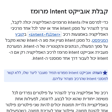
קבלת אובייקט Intent מרומז
כדי לפרסם אילו Intents מרומזים האפליקציה יכולה לקבל,
צריך להצהיר על מסנן Intent אחד או יותר לכל אחד מרכיבי
האפליקציה באמצעות רכיב
<intent-filter>
ב
קובץ
המניפסט
. כל מסנן Intent מציין את סוג ה-Intent שהוא מקבל
על סמך הפעולה, הנתונים והקטגוריה של ה-Intent. המערכת
מעבירה אובייקט Intent מרומז לרכיב האפליקציה רק אם ה-
Intent יכול לעבור דרך אחד ממסנני ה-Intent.
הערה:
אובייקט Intent מפורש תמיד מועבר ליעד שלו, ללא קשר
למסנני Intent שהרכיב מצהיר עליהם.
רכיב של אפליקציה צריך להצהיר על פילטרים נפרדים לכל
משימה ייחודית שהוא יכול לבצע. לדוגמה, לפעילות אחת
באפליקציית גלריית תמונות יכולים להיות שני פילטרים: פילטר
אחד להצגת תמונה, ופילטר אחר לעריכת תמונה. כשהפעילות