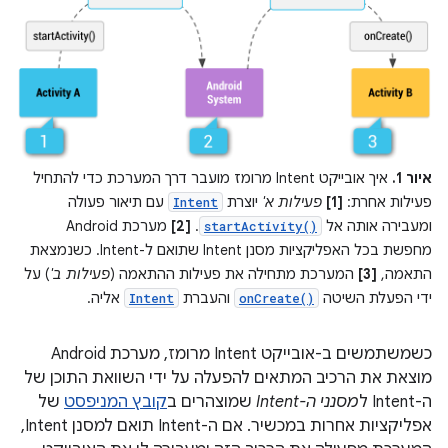
איור 1.
איך אובייקט Intent מרומז מועבר דרך המערכת כדי להתחיל
פעילות אחרת:
[1]
פעילות א'
יוצרת
עם תיאור פעולה
Intent
ומעבירה אותה אל
. ‫
[2]
מערכת Android
startActivity()
מחפשת בכל האפליקציות מסנן Intent שתואם ל-Intent. כשנמצאת
התאמה,
[3]
המערכת מתחילה את פעילות ההתאמה (
פעילות ב'
) על
ידי הפעלת השיטה
והעברת
אליה.
Intent
onCreate()
כשמשתמשים ב-אובייקט Intent מרומז, מערכת Android
מוצאת את הרכיב המתאים להפעלה על ידי השוואת התוכן של
ה-Intent ל
מסנני ה-Intent
שמוצהרים ב
קובץ המניפסט
של
אפליקציות אחרות במכשיר. אם ה-Intent תואם למסנן Intent,