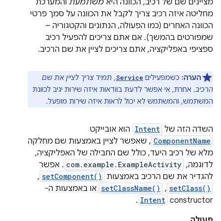
מציינים שם של רכיב, הכוונה היא
משתמעת
והמערכת
מחליטה איזה רכיב צריך לקבל את הכוונה על סמך פרטי
הכוונה האחרים (כמו הפעולה, הנתונים והקטגוריה –
שמפורטים בהמשך). אם אתם צריכים להפעיל רכיב
ספציפי באפליקציה, אתם צריכים לציין את שם הרכיב.
הערה:
כשמפעילים
,
תמיד צריך לציין את שם
Service
הרכיב
. אחרת, אי אפשר לדעת בוודאות איזה שירות יגיב לכוונת
המשתמש, והמשתמש לא יכול לראות איזה שירות מופעל.
השדה הזה של
Intent
הוא אובייקט
ComponentName
, שאפשר לציין באמצעות שם מחלקה
מלא של רכיב היעד, כולל שם החבילה של האפליקציה,
לדוגמה,
com.example.ExampleActivity
. אפשר
להגדיר את שם הרכיב באמצעות
setComponent()
,
setClass()
, ‏
setClassName()
או באמצעות ה-
constructor‏
Intent
.
פעולה