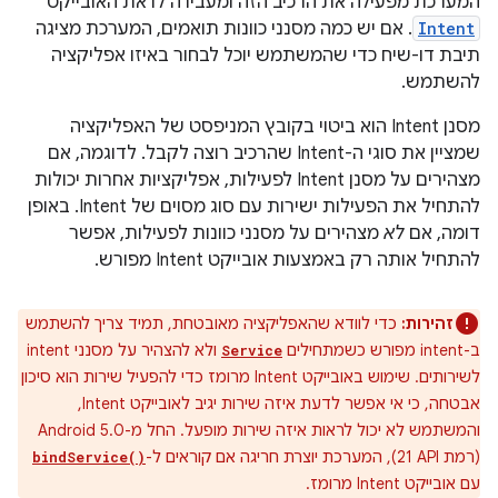
המערכת מפעילה את הרכיב הזה ומעבירה לו את האובייקט
Intent
. אם יש כמה מסנני כוונות תואמים, המערכת מציגה
תיבת דו-שיח כדי שהמשתמש יוכל לבחור באיזו אפליקציה
להשתמש.
מסנן Intent הוא ביטוי בקובץ המניפסט של האפליקציה
שמציין את סוגי ה-Intent שהרכיב רוצה לקבל. לדוגמה, אם
מצהירים על מסנן Intent לפעילות, אפליקציות אחרות יכולות
להתחיל את הפעילות ישירות עם סוג מסוים של Intent. באופן
דומה, אם
לא
מצהירים על מסנני כוונות לפעילות, אפשר
להתחיל אותה רק באמצעות אובייקט Intent מפורש.
זהירות:
כדי לוודא שהאפליקציה מאובטחת, תמיד צריך להשתמש
ב-intent מפורש כשמתחילים
ולא להצהיר על מסנני intent
Service
לשירותים. שימוש באובייקט Intent מרומז כדי להפעיל שירות הוא סיכון
אבטחה, כי אי אפשר לדעת איזה שירות יגיב לאובייקט Intent,
והמשתמש לא יכול לראות איזה שירות מופעל. החל מ-Android 5.0
(רמת API‏ 21), המערכת יוצרת חריגה אם קוראים ל-
bindService()
עם אובייקט Intent מרומז.