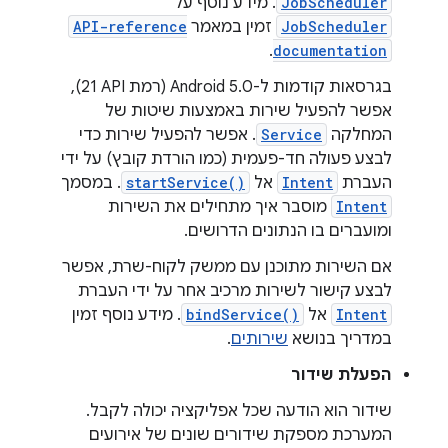
JobScheduler
. מידע נוסף על
JobScheduler
זמין במאמר
API-reference
.
documentation
בגרסאות קודמות ל-Android 5.0 (רמת API‏ 21),
אפשר להפעיל שירות באמצעות שיטות של
המחלקה
Service
. אפשר להפעיל שירות כדי
לבצע פעולה חד-פעמית (כמו הורדת קובץ) על ידי
העברת
Intent
אל
startService()
. במסמך
Intent
מוסבר איך מתחילים את השירות
ומועברים בו הנתונים הדרושים.
אם השירות מתוכנן עם ממשק לקוח-שרת, אפשר
לבצע קישור לשירות מרכיב אחר על ידי העברת
Intent
אל
bindService()
. מידע נוסף זמין
במדריך בנושא
שירותים
.
הפעלת שידור
שידור הוא הודעה שכל אפליקציה יכולה לקבל.
המערכת מספקת שידורים שונים של אירועים