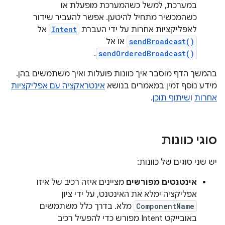
במערכת, למשל כשהמערכת מופעלת או
כשהמכשיר מתחיל להיטען. אפשר להעביר שידור
לאפליקציות אחרות על ידי העברת
Intent
אל
sendBroadcast()
או אל
.
sendOrderedBroadcast()
בהמשך הדף מוסבר איך כוונות פועלות ואיך משתמשים בהן.
מידע נוסף זמין במאמרים בנושא
אינטראקציה עם אפליקציות
אחרות
ו
שיתוף תוכן
.
סוגי כוונות
יש שני סוגים של כוונות:
אינטנטים מפורשים
מציינים איזה רכיב של איזו
אפליקציה ימלא את האינטנט, על ידי ציון
ComponentName
מלא. בדרך כלל משתמשים
באובייקט Intent מפורש כדי להפעיל רכיב