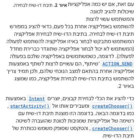
עם זאת, אם יש כמה אפליקציות
איור 2.
תיבת דו-שיח לבחירה.
שיכולות להגיב לכוונה
והמשתמש עשוי לרצות
להשתמש באפליקציה אחרת בכל פעם, כדאי להציג במפורש
תיבת דו-שיח לבחירה. בתיבת הדו-שיח לבחירת אפליקציה
המשתמש מתבקש לבחור באיזו אפליקציה להשתמש לפעולה
(המשתמש לא יכול לבחור אפליקציה שתוגדר כברירת מחדל
לפעולה). לדוגמה, כשמשתמשים באפליקציה שלכם בפעולה
ACTION_SEND
'שיתוף', הם עשויים לרצות לשתף באמצעות
אפליקציה אחרת בהתאם למצב הנוכחי שלהם, ולכן תמיד צריך
להשתמש בתיבת הדו-שיח לבחירת אפליקציה, כמו שמוצג
באיור 2.
כדי להציג את הכלי לבחירת קבצים, יוצרים
Intent
באמצעות
createChooser()
ומעבירים אותו אל
startActivity()
,
כמו בדוגמה הבאה. בדוגמה הזו מוצגת תיבת דו-שיח עם
רשימה של אפליקציות שמגיבות לכוונת שהועברה לשיטה
createChooser()
, והטקסט שסופק משמש ככותרת של
תיבת הדו-שיח.