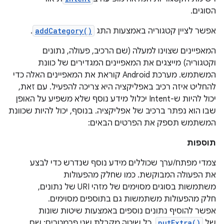
הסוגים.
אפשר לציין קטגוריה באמצעות התג
addCategory()
.
המאפיינים שצוינו למעלה (שם הרכיב, פעולה, נתונים
וקטגוריה) מייצגים את המאפיינים המגדירים של כוונת
המשתמש. מערכת Android קוראת את המאפיינים האלה כדי
להחליט איזה רכיב באפליקציה היא צריכה להפעיל. עם זאת,
יכול להיות ש-Intent יכלול מידע נוסף שלא משפיע על האופן
שבו הוא נפתר ברכיב של אפליקציה. בנוסף, יכול להיות שכוונת
המשתמש תספק את הפרטים הבאים:
תוספות
צמדי מפתח/ערך שכוללים מידע נוסף שנדרש כדי לבצע
את הפעולה המבוקשת. כמו שחלק מהפעולות
משתמשות בסוגים מסוימים של מזהי URI של נתונים,
חלק מהפעולות משתמשות גם בתוספים מסוימים.
אפשר להוסיף נתונים נוספים באמצעות שיטות שונות
של
putExtra()
. כל שיטה מקבלת שני פרמטרים: שם