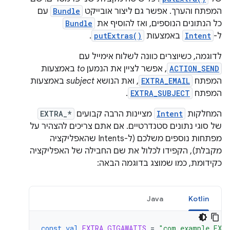
המפתח והערך. אפשר גם ליצור אובייקט
Bundle
עם
כל הנתונים הנוספים, ואז להוסיף את
Bundle
ל-
Intent
באמצעות
putExtras()
.
לדוגמה, כשיוצרים כוונה לשלוח אימייל עם
ACTION_SEND
, אפשר לציין את הנמען
to
באמצעות
המפתח
EXTRA_EMAIL
, ואת הנושא
subject
באמצעות
המפתח
EXTRA_SUBJECT
.
המחלקות
Intent
מציינות הרבה קבועים
EXTRA_*
של סוגי נתונים סטנדרטיים. אם אתם צריכים להצהיר על
מפתחות נוספים משלכם (ל-Intents שהאפליקציה
מקבלת), הקפידו לכלול את שם החבילה של האפליקציה
כקידומת, כמו שמוצג בדוגמה הבאה:
Java
Kotlin
const
val
EXTRA_GIGAWATTS
=
"com.example.EXT