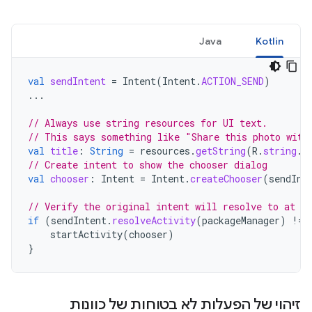
Java
Kotlin
val
sendIntent
=
Intent
(
Intent
.
ACTION_SEND
)
...
// Always use string resources for UI text.
// This says something like "Share this photo with
val
title
:
String
=
resources
.
getString
(
R
.
string
.
c
// Create intent to show the chooser dialog
val
chooser
:
Intent
=
Intent
.
createChooser
(
sendInt
// Verify the original intent will resolve to at le
if
(
sendIntent
.
resolveActivity
(
packageManager
)
!=
startActivity
(
chooser
)
}
זיהוי של הפעלות לא בטוחות של כוונות