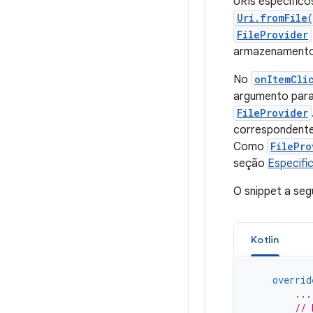
URIs específic
Uri.fromFile
FileProvider
armazenamento 
No
onItemCli
argumento par
FileProvider
correspondente
Como
FilePro
seção
Especifi
O snippet a seg
Kotlin
overrid
...
// 