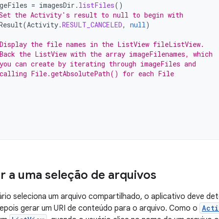
geFiles
=
imagesDir
.
listFiles
()
Set the Activity's result to null to begin with
Result
(
Activity
.
RESULT_CANCELED
,
null
)
Display the file names in the ListView fileListView.
Back the ListView with the array imageFilenames, which
you can create by iterating through imageFiles and
calling File.getAbsolutePath() for each File
 a uma seleção de arquivos
io seleciona um arquivo compartilhado, o aplicativo deve dete
depois gerar um URI de conteúdo para o arquivo. Como o
Acti