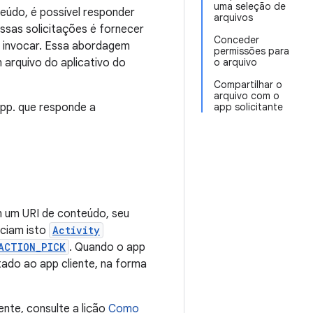
uma seleção de
eúdo, é possível responder
arquivos
ssas solicitações é fornecer
Conceder
m invocar. Essa abordagem
permissões para
 arquivo do aplicativo do
o arquivo
Compartilhar o
arquivo com o
app. que responde a
app solicitante
om um URI de conteúdo, seu
iciam isto
Activity
ACTION_PICK
. Quando o app
tado ao app cliente, na forma
nte, consulte a lição
Como