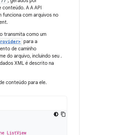
://
, gerados por
e conteúdo. A A API
m funciona com arquivos no
ent.
 o transmita como um
provider>
para a
mento de caminho
do arquivo, incluindo seu .
dados XML é descrito na
de conteúdo para ele.
he ListView