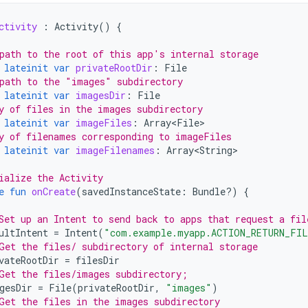
ctivity
:
Activity
()
{
path to the root of this app's internal storage
lateinit
var
privateRootDir
:
File
path to the "images" subdirectory
lateinit
var
imagesDir
:
File
y of files in the images subdirectory
lateinit
var
imageFiles
:
Array<File>
y of filenames corresponding to imageFiles
lateinit
var
imageFilenames
:
Array<String>
ialize the Activity
e
fun
onCreate
(
savedInstanceState
:
Bundle?)
{
Set up an Intent to send back to apps that request a fil
ultIntent
=
Intent
(
"com.example.myapp.ACTION_RETURN_FI
Get the files/ subdirectory of internal storage
vateRootDir
=
filesDir
Get the files/images subdirectory;
gesDir
=
File
(
privateRootDir
,
"images"
)
Get the files in the images subdirectory