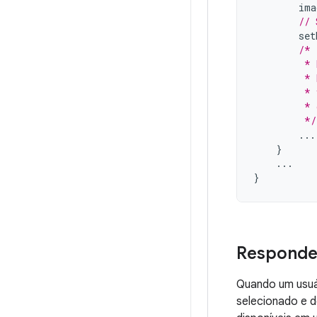
ima
// 
set
/*
         * 
         * 
         * 
         * 
         */
...
}
...
}
Responder
Quando um usuár
selecionado e 