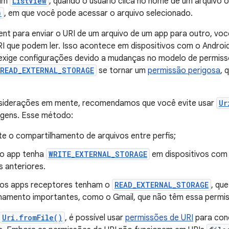
 um
ListView
, quando o usuário clica no nome de um arquivo
)
, em que você pode acessar o arquivo selecionado.
ent para enviar o URI de um arquivo de um app para outro, voc
I que podem ler. Isso acontece em dispositivos com o Android 
 exige configurações devido a mudanças no modelo de permiss
READ_EXTERNAL_STORAGE
se tornar um
permissão perigosa
, 
iderações em mente, recomendamos que você evite usar
Ur
agens. Esse método:
te o compartilhamento de arquivos entre perfis;
 o app tenha
WRITE_EXTERNAL_STORAGE
em dispositivos com o
s anteriores.
 os apps receptores tenham o
READ_EXTERNAL_STORAGE
, que
hamento importantes, como o Gmail, que não têm essa permi
Uri.fromFile()
, é possível usar
permissões de URI
para con