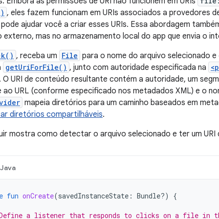
os. Embora as permissões de URI não funcionem em URIs
file
()
, eles fazem funcionam em URIs associados a provedores d
pode ajudar você a criar esses URIs. Essa abordagem també
externo, mas no armazenamento local do app que envia o int
ck()
, receba um
File
para o nome do arquivo selecionado e
a
getUriForFile()
, junto com autoridade especificada na
<
. O URI de conteúdo resultante contém a autoridade, um seg
 ao URL (conforme especificado nos metadados XML) e o nome 
vider
mapeia diretórios para um caminho baseados em meta
car diretórios compartilháveis
.
uir mostra como detectar o arquivo selecionado e ter um URI 
Java
e
fun
onCreate
(
savedInstanceState
:
Bundle?)
{
Define a listener that responds to clicks on a file in t