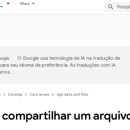
Mais
O Google usa tecnologia de IA na tradução de
ara seu idioma de preferência. As traduções com IA
rros.
s
Develop
Core areas
App data and files
compartilhar um arquiv