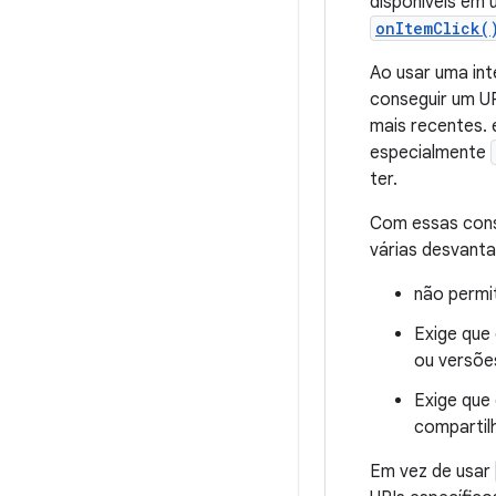
disponíveis em
onItemClick(
Ao usar uma int
conseguir um UR
mais recentes.
especialmente
ter.
Com essas cons
várias desvant
não permi
Exige que
ou versõe
Exige que
compartil
Em vez de usar