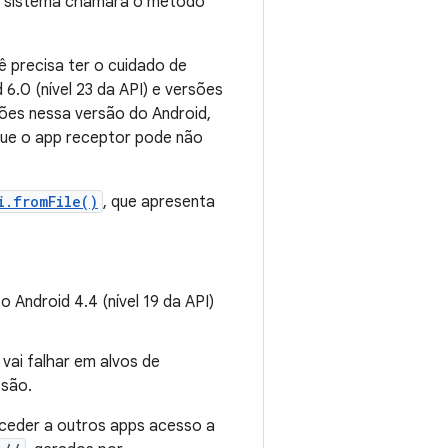
 o sistema chamará o método
ê precisa ter o cuidado de
6.0 (nível 23 da API) e versões
ões nessa versão do Android,
que o app receptor pode não
i.fromFile()
, que apresenta
 Android 4.4 (nível 19 da API)
 vai falhar em alvos de
ssão.
ceder a outros apps acesso a