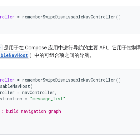
roller
=
rememberSwipeDismissableNavController
()
r
是用于在 Compose 应用中进行导航的主要 API。它用于控制导
ableNavHost
）中的可组合项之间的导航。
roller
=
rememberSwipeDismissableNavController
()
sableNavHost
(
roller
=
navController
,
stination
=
"message_list"
: build navigation graph