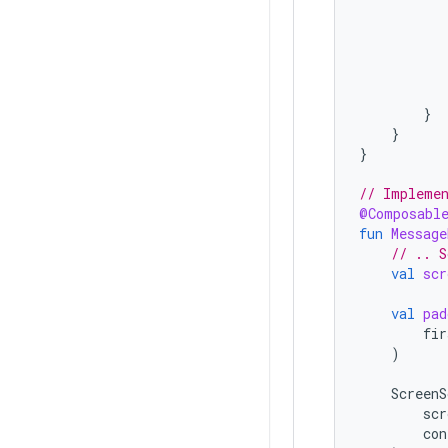
}
}
}
// Implemen
@Composabl
fun
Message
// .. S
val
scr
val
pad
fir
)
ScreenS
scr
con