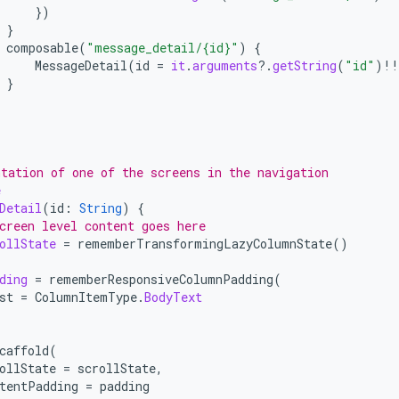
})
}
composable
(
"message_detail/{id}"
)
{
MessageDetail
(
id
=
it
.
arguments
?.
getString
(
"id"
)
!!
}
tation of one of the screens in the navigation
e
Detail
(
id
:
String
)
{
creen level content goes here
ollState
=
rememberTransformingLazyColumnState
()
ding
=
rememberResponsiveColumnPadding
(
st
=
ColumnItemType
.
BodyText
caffold
(
ollState
=
scrollState
,
tentPadding
=
padding