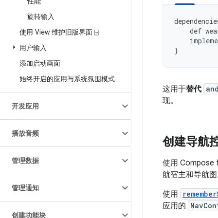
性能
旋转输入
dependencie
def
wea
使用 View 维护旧版界面 ⍈
impleme
用户输入
}
添加启动画面
始终开启的应用与系统氛围模式
这用于
替代
an
现。
开发应用
播放音频
创建导航
管理数据
使用 Compos
航宿主和导航图
管理通知
使用
remember
应用的
NavCon
创建功能块