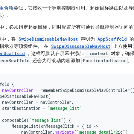
组合项
类似，它接收一个导航控制器引用、起始目标路由以及导
呈现）。
中，必须指定起始目标，同时配置所有可通过导航控制器访问的
应用中，将
SwipeDismissableNavHost
声明为
AppScaffold
的
指示器等顶级组件。 在
SwipeDismissableNavHost
上方使用
enScaffold
，这样可默认在屏幕中添加
TimeText
对象，确保
reenScaffold
还会为可滚动内容添加
PositionIndicator
。
fold
{
navController
=
rememberSwipeDismissableNavController
(
peDismissableNavHost
(
navController
=
navController
,
startDestination
=
"message_list"
composable
(
"message_list"
)
{
MessageList
(
onMessageClick
=
{
id
-
navController
.
navigate
(
"message_detail/
$
id
"
)