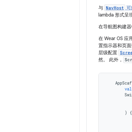
与
NavHost
可
lambda 形式
在导航图构建器
在 Wear OS 
置指示器和页面
层级配置
Scre
然。 此外，
Sc
AppScaf
val
Swi
)
{