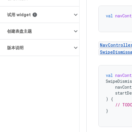
试用 widget
val
navCont
创建表盘主题
NavControlle
版本说明
SwipeDismiss
val
navCont
SwipeDismis
navCont
startDe
)
{
// TODO
}