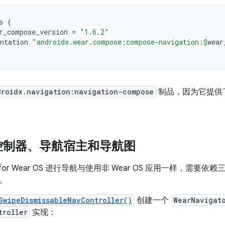
s
{
r_compose_version
=
"1.6.2"
ntation
"androidx.wear.compose:compose-navigation:
$
wear
droidx.navigation:navigation-compose
制品，因为它提供了专
控制器、导航宿主和导航图
e for Wear OS 进行导航与使用非 Wear OS 应用一样，
。
SwipeDismissableNavController()
创建一个
WearNavigat
troller
实现：