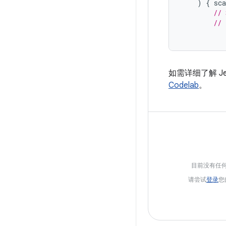
)
{
sc
// 
// 
如需详细了解 Jet
Codelab
。
目前没有任
请尝试
登录
您