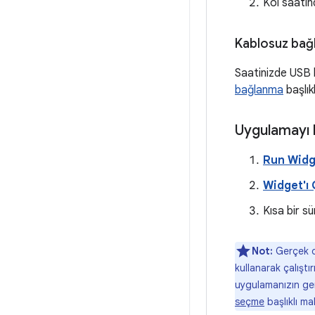
Kol saati
Kablosuz bağ
Saatinizde USB 
bağlanma
başlık
Uygulamayı k
Run Widg
Widget'ı Ç
Kısa bir s
Not:
Gerçek d
kullanarak çalıştı
uygulamanızın ger
seçme
başlıklı ma