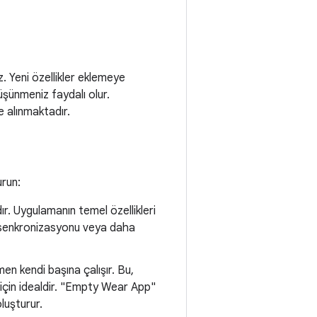
. Yeni özellikler eklemeye
şünmeniz faydalı olur.
 alınmaktadır.
urun:
r. Uygulamanın temel özellikleri
i senkronizasyonu veya daha
n kendi başına çalışır. Bu,
r için idealdir. "Empty Wear App"
luşturur.