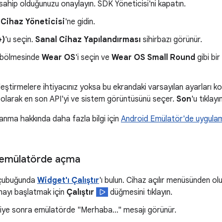
ahip olduğunuzu onaylayın. SDK Yöneticisi'ni kapatın.
 Cihaz Yöneticisi
'ne gidin.
+)
'u seçin.
Sanal Cihaz Yapılandırması
sihirbazı görünür.
bölmesinde
Wear OS
'i seçin ve
Wear OS Small Round
gibi bir
elleştirmelere ihtiyacınız yoksa bu ekrandaki varsayılan ayarları k
 olarak en son API'yi ve sistem görüntüsünü seçer.
Son
'u tıklayı
lanma hakkında daha fazla bilgi için
Android Emülatör'de uygulama
 emülatörde açma
 çubuğunda
Widget'ı Çalıştır
'ı bulun. Cihaz açılır menüsünden 
mayı başlatmak için
Çalıştır
düğmesini tıklayın.
iye sonra emülatörde "Merhaba..." mesajı görünür.