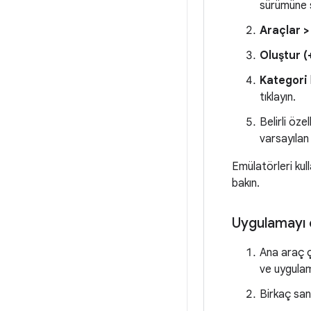
sürümüne s
Araçlar >
Oluştur (
Kategori
tıklayın.
Belirli öz
varsayılan
Emülatörleri kul
bakın.
Uygulamayı
Ana araç
ve uygula
Birkaç san