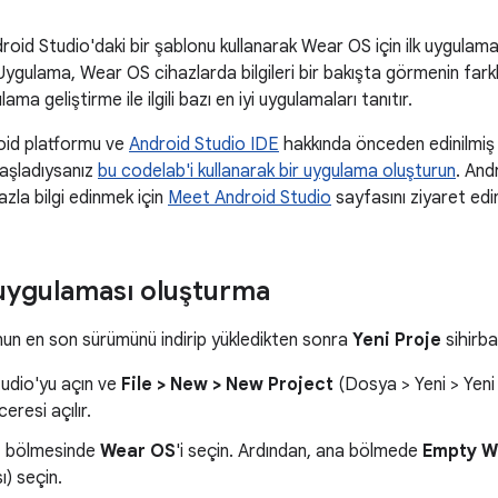
oid Studio'daki bir şablonu kullanarak Wear OS için ilk uygulamanız
Uygulama, Wear OS cihazlarda bilgileri bir bakışta görmenin farklı
ma geliştirme ile ilgili bazı en iyi uygulamaları tanıtır.
roid platformu ve
Android Studio IDE
hakkında önceden edinilmiş 
başladıysanız
bu codelab'i kullanarak bir uygulama oluşturun
. And
zla bilgi edinmek için
Meet Android Studio
sayfasını ziyaret edi
uygulaması oluşturma
nun en son sürümünü indirip yükledikten sonra
Yeni Proje
sihirba
udio'yu açın ve
File > New > New Project
(Dosya > Yeni > Yeni
eresi açılır.
r
bölmesinde
Wear OS
'i seçin. Ardından, ana bölmede
Empty W
) seçin.