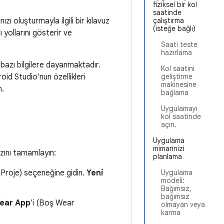
fiziksel bir kol
saatinde
ı oluşturmayla ilgili bir kılavuz
çalıştırma
(isteğe bağlı)
 yollarını gösterir ve
Saati teste
hazırlama
bazı bilgilere dayanmaktadır.
Kol saatini
roid Studio'nun özellikleri
geliştirme
makinesine
n.
bağlama
Uygulamayı
kol saatinde
açın.
Uygulama
mimarinizi
zını tamamlayın:
planlama
 Proje) seçeneğine gidin.
Yeni
Uygulama
modeli:
Bağımsız,
bağımsız
ear App
'i (Boş Wear
olmayan veya
karma