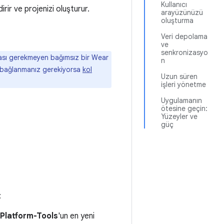
Kullanıcı
ndirir ve projenizi oluşturur.
arayüzünüzü
oluşturma
Veri depolama
ve
senkronizasyo
nması gerekmeyen bağımsız bir Wear
n
a bağlanmanız gerekiyorsa
kol
Uzun süren
işleri yönetme
Uygulamanın
ötesine geçin:
Yüzeyler ve
güç
:
Platform-Tools
'un en yeni