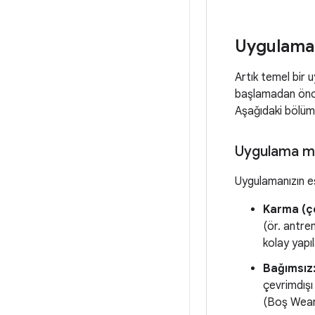
Uygulama 
Artık temel bir 
başlamadan önce
Aşağıdaki bölüm
Uygulama mo
Uygulamanızın e
Karma (ço
(ör. antre
kolay yapıl
Bağımsız
çevrimdışı
(Boş Wear 