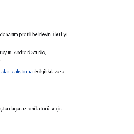
 donanım profili belirleyin.
İleri
'yi
oruyun. Android Studio,
n.
ları çalıştırma
ile ilgili kılavuza
oluşturduğunuz emülatörü seçin