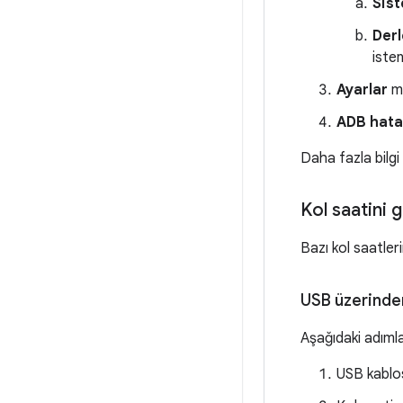
Sist
Der
iste
Ayarlar
m
ADB hata
Daha fazla bilgi
Kol saatini 
Bazı kol saatleri
USB üzerinden
Aşağıdaki adımla
USB kablos