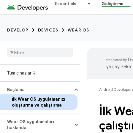
Essentials
Geliştirme
DEVELOP
DEVICES
WEAR OS
yapay zeka t
Tüm cihazlar ⍈
Başlama
Android Developer
İlk Wear OS uygulamanızı
oluşturma ve çalıştırma
İlk W
çalışt
Wear OS uygulamaları
hakkında