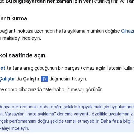
nde
Bu bilgisayardan her zaman izin ver
'i etkinleştirin ve
Ta
lantı kurma
bağlantı noktası üzerinden hata ayıklama mümkün değilse
Cihazı
lı makaleyi inceleyin.
ol saatinde açın
.
et
'ta (ana araç çubuğunun bir parçası) cihaz açılır listesini kullan
alıştır
'da
Çalıştır
düğmesini tıklayın.
üre sonra cihazınızda "Merhaba..." mesajı görünür.
ünya performansını daha doğru şekilde kopyalamak için uygulamanızı 
rın. Varsayılan "hata ayıklama" derleme varyantı, özellikle uygulamanız
çek performansını doğru şekilde temsil etmeyebilir. Daha fazla bilgi 
kaleyi inceleyin.