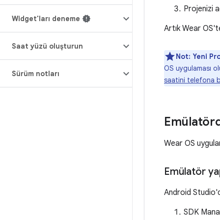
Projenizi 
Widget'ları deneme
Artık Wear OS'te
Saat yüzü oluşturun
Not:
Yeni Pr
OS uygulaması ol
Sürüm notları
saatini telefona
Emülatörd
Wear OS uygulama
Emülatör ya
Android Studio'd
SDK Mana