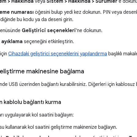
em > Hakkında
veya
Sistem > Hakkında > Sürümler
'e dokun
leme numarası
öğesini bulup yedi kez dokunun. PIN veya desenl
ndiğinde bu kodu ya da deseni girin.
enüsünde
Geliştirici seçenekleri
'ne dokunun.
 ayıklama
seçeneğini etkinleştirin.
 için
Cihazdaki geliştirici seçeneklerini yapılandırma
başlıklı makale
geliştirme makinesine bağlama
nde USB üzerinden bağlantı kurabilirsiniz. Diğerleri için kablosuz 
 kablolu bağlantı kurma
rı uygulayarak kol saatini bağlayın:
u kullanarak kol saatini geliştirme makinenize bağlayın.