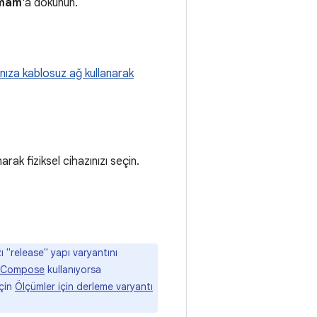
mam
'a dokunun.
nıza kablosuz ağ kullanarak
arak fiziksel cihazınızı seçin.
"release" yapı varyantını
Compose
kullanıyorsa
için
Ölçümler için derleme varyantı