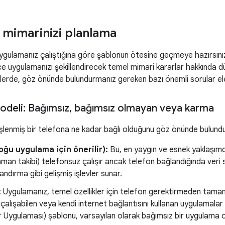
mimarinizi planlama
uygulamanız çalıştığına göre şablonun ötesine geçmeye hazırsınız
 uygulamanızı şekillendirecek temel mimari kararlar hakkında dü
lerde, göz önünde bulundurmanız gereken bazı önemli sorular ele
deli: Bağımsız
,
bağımsız olmayan veya karma
şlenmiş bir telefona ne kadar bağlı olduğunu göz önünde bulund
ğu uygulama için önerilir):
Bu, en yaygın ve esnek yaklaşımdı
nman takibi) telefonsuz çalışır ancak telefon bağlandığında ver
andırma gibi gelişmiş işlevler sunar.
:
Uygulamanız, temel özellikler için telefon gerektirmeden tamame
 çalışabilen veya kendi internet bağlantısını kullanan uygulamala
Uygulaması) şablonu, varsayılan olarak bağımsız bir uygulama o