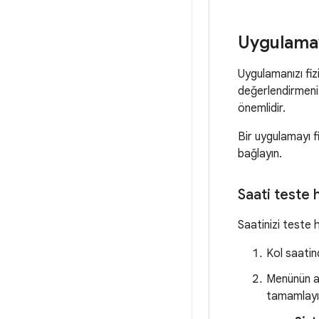
Uygulamayı
Uygulamanızı fizi
değerlendirmeniz
önemlidir.
Bir uygulamayı f
bağlayın.
Saati teste 
Saatinizi teste 
Kol saati
Menünün al
tamamlayın