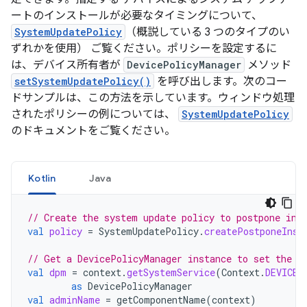
ートのインストールが必要なタイミングについて、
SystemUpdatePolicy
（概説している 3 つのタイプのい
ずれかを使用） ご覧ください。ポリシーを設定するに
は、デバイス所有者が
DevicePolicyManager
メソッド
setSystemUpdatePolicy()
を呼び出します。次のコー
ドサンプルは、この方法を示しています。ウィンドウ処理
されたポリシーの例については、
SystemUpdatePolicy
のドキュメントをご覧ください。
Kotlin
Java
// Create the system update policy to postpone ins
val
policy
=
SystemUpdatePolicy
.
createPostponeInst
// Get a DevicePolicyManager instance to set the p
val
dpm
=
context
.
getSystemService
(
Context
.
DEVICE_
as
DevicePolicyManager
val
adminName
=
getComponentName
(
context
)