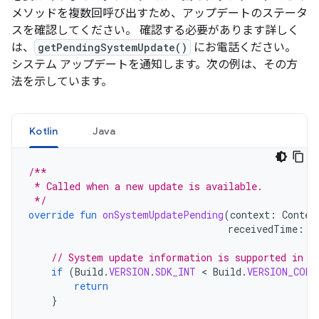
メソッドを複数回呼び出すため、アップデートのステータ
スを確認してください。 確認する必要があります詳しく
は、
getPendingSystemUpdate()
にお電話ください。
システム アップデートを通知します。次の例は、その方
法を示しています。
Kotlin
Java
/**
 * Called when a new update is available.
 */
override
fun
onSystemUpdatePending
(
context
:
Contex
receivedTime
:
L
// System update information is supported in A
if
(
Build
.
VERSION
.
SDK_INT
 < 
Build
.
VERSION_CODE
return
}