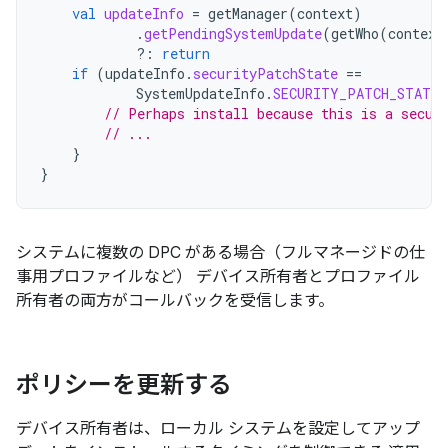
val
updateInfo
=
getManager
(
context
)
.
getPendingSystemUpdate
(
getWho
(
context
?:
return
if
(
updateInfo
.
securityPatchState
==
SystemUpdateInfo
.
SECURITY_PATCH_STATE_
// Perhaps install because this is a secur
// ...
}
}
システムに複数の DPC がある場合（フルマネージドの仕
事用プロファイルなど） デバイス所有者とプロファイル
所有者の両方がコールバックを受信します。
ポリシーを更新する
デバイス所有者は、ローカル システムを設定してアップ