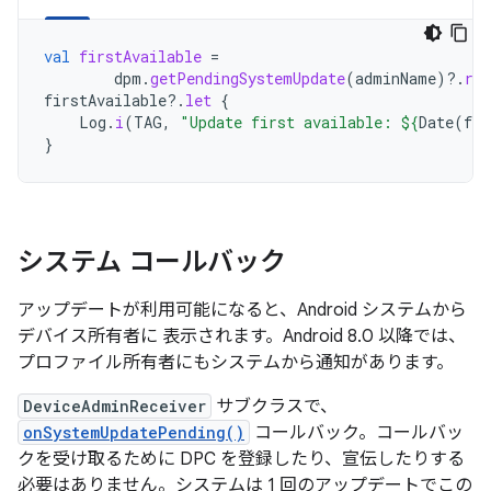
val
firstAvailable
=
dpm
.
getPendingSystemUpdate
(
adminName
)
?.
re
firstAvailable
?.
let
{
Log
.
i
(
TAG
,
"Update first available: 
${
Date
(
fir
}
システム コールバック
アップデートが利用可能になると、Android システムから
デバイス所有者に 表示されます。Android 8.0 以降では、
プロファイル所有者にもシステムから通知があります。
DeviceAdminReceiver
サブクラスで、
onSystemUpdatePending()
コールバック。コールバッ
クを受け取るために DPC を登録したり、宣伝したりする
必要はありません。システムは 1 回のアップデートでこの