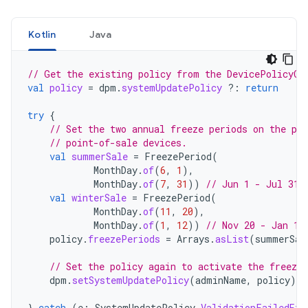
Kotlin
Java
// Get the existing policy from the DevicePolicyCo
val
policy
=
dpm
.
systemUpdatePolicy
?:
return
try
{
// Set the two annual freeze periods on the pol
// point-of-sale devices.
val
summerSale
=
FreezePeriod
(
MonthDay
.
of
(
6
,
1
),
MonthDay
.
of
(
7
,
31
))
// Jun 1 - Jul 31 
val
winterSale
=
FreezePeriod
(
MonthDay
.
of
(
11
,
20
),
MonthDay
.
of
(
1
,
12
))
// Nov 20 - Jan 12
policy
.
freezePeriods
=
Arrays
.
asList
(
summerSal
// Set the policy again to activate the freeze 
dpm
.
setSystemUpdatePolicy
(
adminName
,
policy
)
}
catch
(
e
:
SystemUpdatePolicy
.
ValidationFailedExc