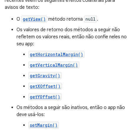
recentes veem os seguintes efeitos colaterais para
avisos de texto:
O
getView()
método retorna
null
.
Os valores de retorno dos métodos a seguir não
refletem os valores reais, então não confie neles no
seu app:
getHorizontalMargin()
getVerticalMargin()
getGravity()
getXOffset()
getYOffset()
Os métodos a seguir são inativos, então o app não
deve usá-los:
setMargin()