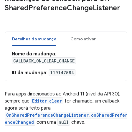
Shared
Preference
Change
Listener
Detalhes da mudança
Como ativar
Nome da mudança
:
CALLBACK_ON_CLEAR_CHANGE
ID da mudança
:
119147584
Para apps direcionados ao Android 11 (nível da API 30),
sempre que
Editor.clear
for chamado, um callback
agora será feito para
OnSharedPreferenceChangeListener.onSharedPrefer
enceChanged
com uma
null
chave.