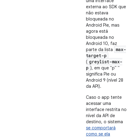
uma interface
externa ao SDK que
não estava
bloqueada no
Android Pie, mas
agora está
bloqueada no
Android 10, faz
max-
parte da lista
target-p
greylist-max-
(
p
), em que "p" "
significa Pie ou
Android 9 (nível 28
da API).
Caso o app tente
acessar uma
interface restrita no
nível da API de
destino, o sistema
se comportará
como se ela