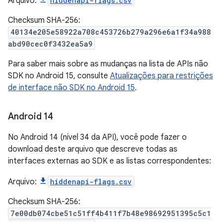
Arquivo:
hiddenapi-flags.csv
Checksum SHA-256:
40134e205e58922a708c453726b279a296e6a1f34a988
abd90cec0f3432ea5a9
Para saber mais sobre as mudanças na lista de APIs não
SDK no Android 15, consulte
Atualizações para restrições
de interface não SDK no Android 15
.
Android 14
No Android 14 (nível 34 da API), você pode fazer o
download deste arquivo que descreve todas as
interfaces externas ao SDK e as listas correspondentes:
Arquivo:
hiddenapi-flags.csv
Checksum SHA-256:
7e00db074cbe51c51ff4b411f7b48e98692951395c5c1