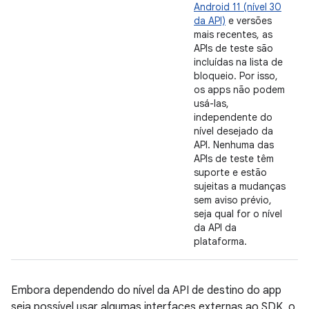
Android 11 (nível 30
da API)
e versões
mais recentes, as
APIs de teste são
incluídas na lista de
bloqueio. Por isso,
os apps não podem
usá-las,
independente do
nível desejado da
API. Nenhuma das
APIs de teste têm
suporte e estão
sujeitas a mudanças
sem aviso prévio,
seja qual for o nível
da API da
plataforma.
Embora dependendo do nível da API de destino do app
seja possível usar algumas interfaces externas ao SDK, o