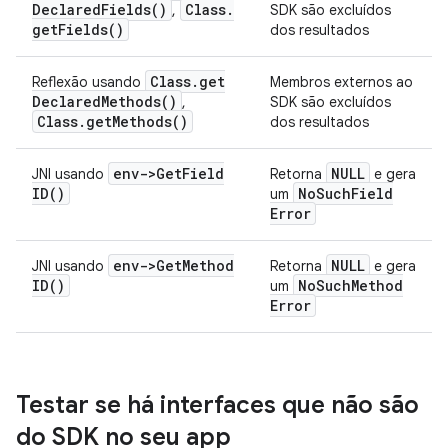
Declared
Fields(
)
Class
.
,
SDK são excluídos
get
Fields(
)
dos resultados
Class
.
get
Reflexão usando
Membros externos ao
Declared
Methods(
)
,
SDK são excluídos
Class
.
get
Methods(
)
dos resultados
env->
Get
Field
NULL
JNI usando
Retorna
e gera
ID(
)
No
Such
Field
um
Error
env->
Get
Method
NULL
JNI usando
Retorna
e gera
ID(
)
No
Such
Method
um
Error
Testar se há interfaces que não são
do SDK no seu app