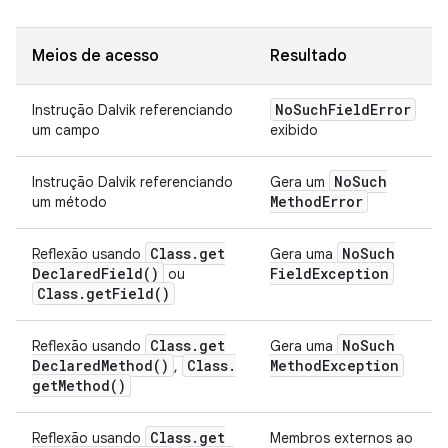
Meios de acesso
Resultado
No
Such
Field
Error
Instrução Dalvik referenciando
um campo
exibido
No
Such
Instrução Dalvik referenciando
Gera um
Method
Error
um método
Class
.
get
No
Such
Reflexão usando
Gera uma
Declared
Field(
)
Field
Exception
ou
Class
.
get
Field(
)
Class
.
get
No
Such
Reflexão usando
Gera uma
Declared
Method(
)
Class
.
Method
Exception
,
get
Method(
)
Class
.
get
Reflexão usando
Membros externos ao