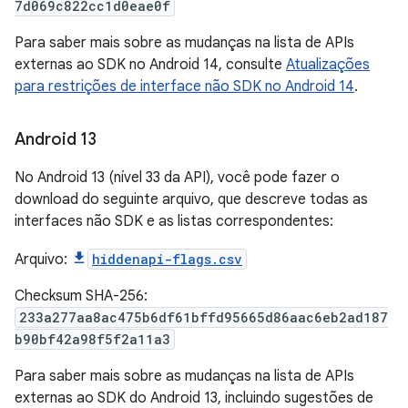
7d069c822cc1d0eae0f
Para saber mais sobre as mudanças na lista de APIs
externas ao SDK no Android 14, consulte
Atualizações
para restrições de interface não SDK no Android 14
.
Android 13
No Android 13 (nível 33 da API), você pode fazer o
download do seguinte arquivo, que descreve todas as
interfaces não SDK e as listas correspondentes:
Arquivo:
hiddenapi-flags.csv
Checksum SHA-256:
233a277aa8ac475b6df61bffd95665d86aac6eb2ad187
b90bf42a98f5f2a11a3
Para saber mais sobre as mudanças na lista de APIs
externas ao SDK do Android 13, incluindo sugestões de