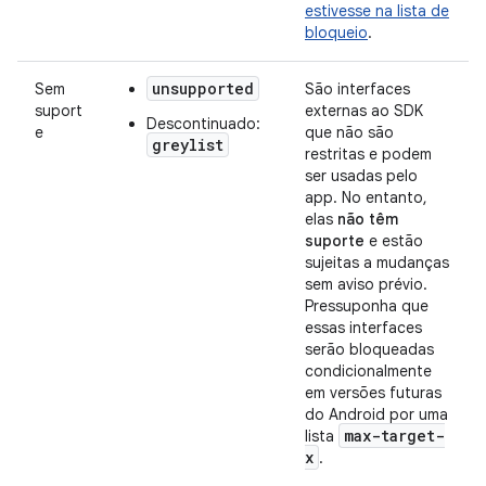
estivesse na lista de
bloqueio
.
unsupported
Sem
São interfaces
suport
externas ao SDK
Descontinuado:
e
que não são
greylist
restritas e podem
ser usadas pelo
app. No entanto,
elas
não têm
suporte
e estão
sujeitas a mudanças
sem aviso prévio.
Pressuponha que
essas interfaces
serão bloqueadas
condicionalmente
em versões futuras
do Android por uma
max-target-
lista
x
.