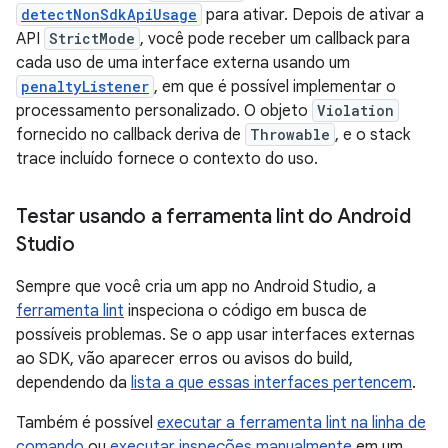
detectNonSdkApiUsage
para ativar. Depois de ativar a
API
StrictMode
, você pode receber um callback para
cada uso de uma interface externa usando um
penaltyListener
, em que é possível implementar o
processamento personalizado. O objeto
Violation
fornecido no callback deriva de
Throwable
, e o stack
trace incluído fornece o contexto do uso.
Testar usando a ferramenta lint do Android
Studio
Sempre que você cria um app no Android Studio, a
ferramenta lint
inspeciona o código em busca de
possíveis problemas. Se o app usar interfaces externas
ao SDK, vão aparecer erros ou avisos do build,
dependendo da
lista a que essas interfaces pertencem
.
Também é possível
executar a ferramenta lint na linha de
comando
ou
executar inspeções manualmente
em um