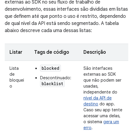
externas ao SDK no seu fluxo de trabalho de
desenvolvimento, essas interfaces são divididas em listas
que definem até que ponto o uso é restrito, dependendo
de qual nível da API está sendo segmentado. A tabela
abaixo descreve cada uma dessas listas:
Listar
Tags de código
Descrição
blocked
Lista
São interfaces
de
externas ao SDK
Descontinuado:
bloquei
que não podem ser
blacklist
o
usadas,
independente do
nível da API de
destino
do app.
Caso seu app tente
acessar uma delas,
o sistema
gera um
erro
.