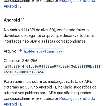
condicionalmente nele, consulte
Mudanças de lista do
Android 12
.
Android 11
No Android 11 (API de nível 30), você pode fazer o
download do seguinte arquivo que descreve todas as
interfaces não SDK e as listas correspondentes:
Arquivo:
hiddenapi-flags.csv
Checksum SHA-256:
a19d839f4f61dc9c94960ae977b2e0f3eb30f880ba1ff
e5108e790010b477a56
Para saber mais sobre as mudanças na lista de APIs
externas ao SDK no Android 11, incluindo sugestões de
alternativas públicas para APIs que são bloqueadas
condicionalmente nele, consulte
Mudanças de lista do
Android 11
.