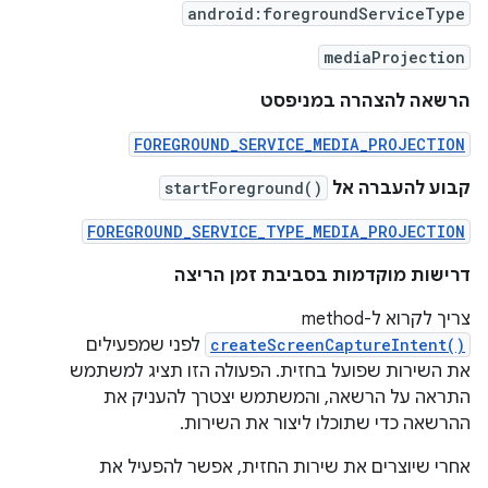
android:foregroundServiceType
mediaProjection
הרשאה להצהרה במניפסט
FOREGROUND_SERVICE_MEDIA_PROJECTION
קבוע להעברה אל
startForeground()
FOREGROUND_SERVICE_TYPE_MEDIA_PROJECTION
דרישות מוקדמות בסביבת זמן הריצה
צריך לקרוא ל-method‏
createScreenCaptureIntent()
לפני שמפעילים
את השירות שפועל בחזית. הפעולה הזו תציג למשתמש
התראה על הרשאה, והמשתמש יצטרך להעניק את
ההרשאה כדי שתוכלו ליצור את השירות.
אחרי שיוצרים את שירות החזית, אפשר להפעיל את