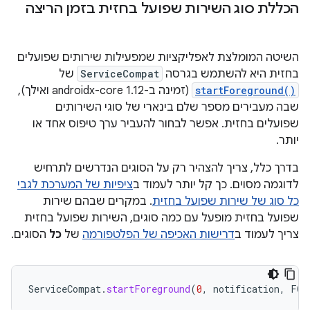
הכללת סוג השירות שפועל בחזית בזמן הריצה
השיטה המומלצת לאפליקציות שמפעילות שירותים שפועלים
בחזית היא להשתמש בגרסה
ServiceCompat
של
startForeground()
(זמינה ב-androidx-core 1.12 ואילך),
שבה מעבירים מספר שלם בינארי של סוגי השירותים
שפועלים בחזית. אפשר לבחור להעביר ערך טיפוס אחד או
יותר.
בדרך כלל, צריך להצהיר רק על הסוגים הנדרשים לתרחיש
לדוגמה מסוים. כך קל יותר לעמוד ב
ציפיות של המערכת לגבי
כל סוג של שירות שפועל בחזית
. במקרים שבהם שירות
שפועל בחזית מופעל עם כמה סוגים, השירות שפועל בחזית
צריך לעמוד ב
דרישות האכיפה של הפלטפורמה
של
כל
הסוגים.
ServiceCompat
.
startForeground
(
0
,
notification
,
FOR