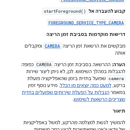
קבוע להעברה אל
startForeground()
FOREGROUND_SERVICE_TYPE_CAMERA
דרישות מוקדמות בסביבת זמן הריצה
מבקשים את הרשאת זמן הריצה
CAMERA
ומקבלים
אותה
הערה:
ההרשאה בסביבת זמן הריצה
CAMERA
כפופה
להגבלות במהלך השימוש. לכן, לא ניתן ליצור שירות
camera
שפועל בחזית בזמן שהאפליקציה פועלת
ברקע,
למעט כמה יוצאים מן הכלל
. מידע נוסף זמין
במאמר
הגבלות על הפעלת שירותים שפועלים בחזית
שצריכים הרשאות לשימוש
.
תיאור
להמשיך לגשת למצלמה מהרקע, למשל באפליקציות
של וידאו צ'אט שמאפשרות לבצע כמה משימות