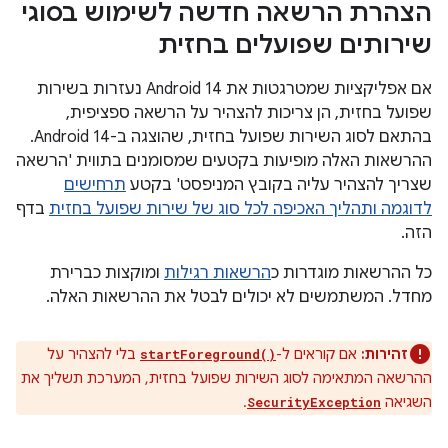
הצהרת הרשאה חדשה לשימוש בסוגי
שירותים שפועלים בחזית
אם אפליקציות שמטרגטות את Android 14 נעזרות בשירות
שפועל בחזית, הן צריכות להצהיר על הרשאה ספציפית,
בהתאם לסוג השירות שפועל בחזית, שהוצגה ב-Android 14.
ההרשאות האלה מופיעות בקטעים שמסומנים בתווית 'הרשאה
שצריך להצהיר עליה בקובץ המניפסט' בקטע
תרחישים
לדוגמה ותהליך האכיפה לכל סוג של שירות שפועל בחזית
בדף
הזה.
כל ההרשאות מוגדרות כ
הרשאות רגילות
ומוקצות כברירת
מחדל. המשתמשים לא יכולים לבטל את ההרשאות האלה.
זהירות:
אם קוראים ל-
בלי להצהיר על
startForeground()
ההרשאה המתאימה לסוג השירות שפועל בחזית, המערכת תשליך את
השגיאה
.
SecurityException