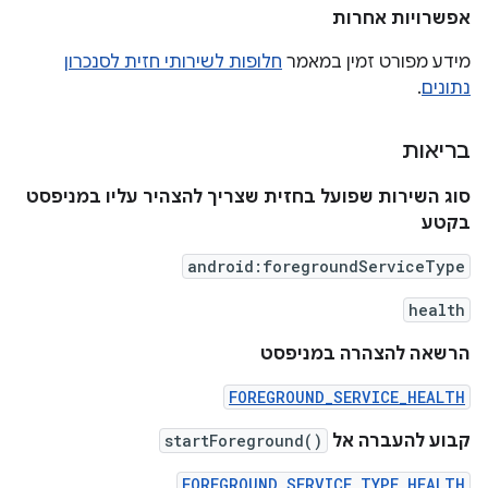
אפשרויות אחרות
מידע מפורט זמין במאמר
חלופות לשירותי חזית לסנכרון
נתונים
.
בריאות
סוג השירות שפועל בחזית שצריך להצהיר עליו במניפסט
בקטע
android:foregroundServiceType
health
הרשאה להצהרה במניפסט
FOREGROUND_SERVICE_HEALTH
קבוע להעברה אל
startForeground()
FOREGROUND_SERVICE_TYPE_HEALTH