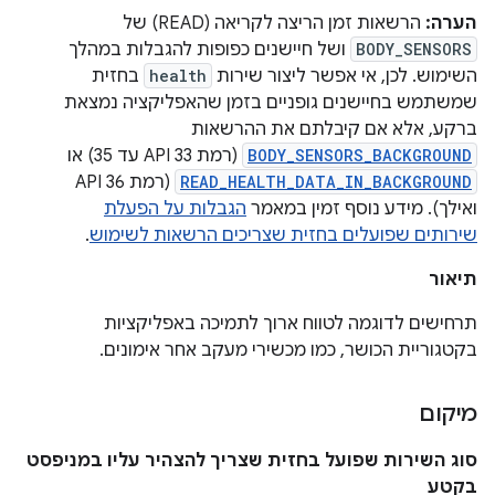
הערה:
הרשאות זמן הריצה לקריאה (READ) של
BODY_SENSORS
ושל חיישנים כפופות להגבלות במהלך
השימוש. לכן, אי אפשר ליצור שירות
health
בחזית
שמשתמש בחיישנים גופניים בזמן שהאפליקציה נמצאת
ברקע, אלא אם קיבלתם את ההרשאות
BODY_SENSORS_BACKGROUND
(רמת API 33 עד 35) או
READ_HEALTH_DATA_IN_BACKGROUND
(רמת API 36
ואילך). מידע נוסף זמין במאמר
הגבלות על הפעלת
שירותים שפועלים בחזית שצריכים הרשאות לשימוש
.
תיאור
תרחישים לדוגמה לטווח ארוך לתמיכה באפליקציות
בקטגוריית הכושר, כמו מכשירי מעקב אחר אימונים.
מיקום
סוג השירות שפועל בחזית שצריך להצהיר עליו במניפסט
בקטע