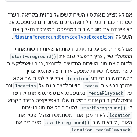
אם לא מציינים את סוג השירות שפועל בחזית בקריאה, הערך
שמוגדר כברירת מחדל הוא הערכים שמוגדרים במניפסט. אם
לא ציינתם את סוג השירות במניפסט, המערכת תשליך את
השגיאה
MissingForegroundServiceTypeException
.
אם לשירות שפועל בחזית נדרשות הרשאות חדשות אחרי
ההפעלה שלו, צריך להפעיל שוב את
startForeground()
ולהוסיף את סוגי השירות החדשים. לדוגמה, נניח שאפליקציית
כושר מפעילה שירות למעקב אחר ריצה שתמיד צריך
להשתמש בו במידע
location
, אבל יכול להיות שהוא לא
יצטרך הרשאות
media
. חשוב להצהיר גם על
location
וגם
על
mediaPlayback
במניפסט. אם משתמש מתחיל ריצה
ורוצה לעקוב רק אחרי המיקום שלו, האפליקציה צריכה לקרוא
ל-
startForeground()
ולהעביר רק את סוג השירות
location
. לאחר מכן, אם המשתמש רוצה להפעיל את
האודיו, קוראים שוב
startForeground()
ומעבירים את
.
location|mediaPlayback