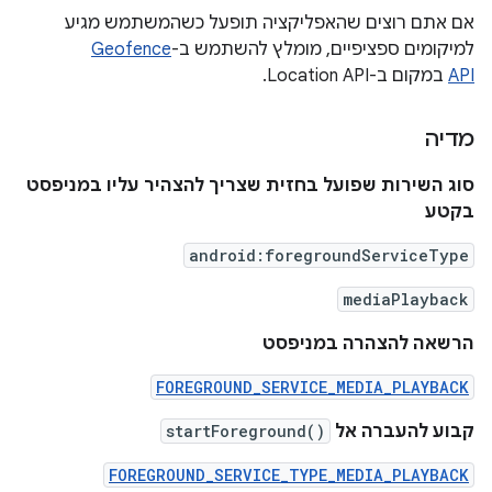
אם אתם רוצים שהאפליקציה תופעל כשהמשתמש מגיע
למיקומים ספציפיים, מומלץ להשתמש ב-
Geofence
API
במקום ב-Location API.
מדיה
סוג השירות שפועל בחזית שצריך להצהיר עליו במניפסט
בקטע
android:foregroundServiceType
mediaPlayback
הרשאה להצהרה במניפסט
FOREGROUND_SERVICE_MEDIA_PLAYBACK
קבוע להעברה אל
startForeground()
FOREGROUND_SERVICE_TYPE_MEDIA_PLAYBACK