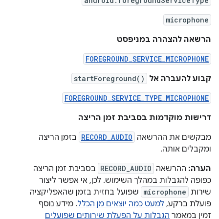
android:foregroundServiceType
microphone
הרשאה להצהרה במניפסט
FOREGROUND_SERVICE_MICROPHONE
קבוע להעברה אל
startForeground()
FOREGROUND_SERVICE_TYPE_MICROPHONE
דרישות מוקדמות בסביבת זמן הריצה
מבקשים את ההרשאה
RECORD_AUDIO
בזמן הריצה
ומקבלים אותה.
הערה:
ההרשאה
RECORD_AUDIO
בסביבת זמן הריצה
כפופה להגבלות במהלך השימוש. לכן, אי אפשר ליצור
שירות
microphone
שפועל בחזית בזמן שהאפליקציה
פועלת ברקע,
למעט כמה יוצאים מן הכלל
. מידע נוסף
זמין במאמר
הגבלות על הפעלת שירותים שפועלים