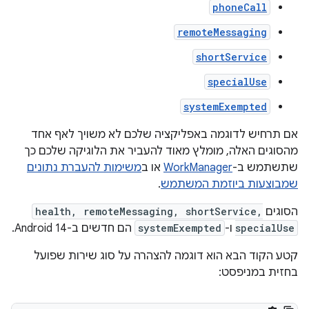
phoneCall
remoteMessaging
shortService
specialUse
systemExempted
אם תרחיש לדוגמה באפליקציה שלכם לא משויך לאף אחד
מהסוגים האלה, מומלץ מאוד להעביר את הלוגיקה שלכם כך
שתשתמש ב-
WorkManager
או ב
משימות להעברת נתונים
שמבוצעות ביוזמת המשתמש
.
הסוגים
health, remoteMessaging, shortService,
specialUse
ו-
systemExempted
הם חדשים ב-Android 14.
קטע הקוד הבא הוא דוגמה להצהרה על סוג שירות שפועל
בחזית במניפסט: