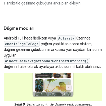
Hareketle gezinme çubuğuna arka plan ekleyin.
Düğme modları
Android 15'i hedefledikten veya
Activity
üzerinde
enableEdgeToEdge
çağrısı yaptıktan sonra sistem,
düğme gezinme çubuklarının arkasına yarı saydam bir scrim
uygular.
Window.setNavigationBarContrastEnforced()
değerini false olarak ayarlayarak bu scrim'i kaldırabilirsiniz.
Şekil 9.
Şeffaf bir scrim ile dinamik renk uyarlaması.