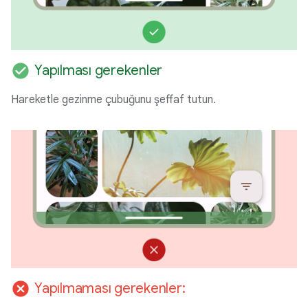
check_circle
Yapılması gerekenler
Hareketle gezinme çubuğunu şeffaf tutun.
cancel
Yapılmaması gerekenler: