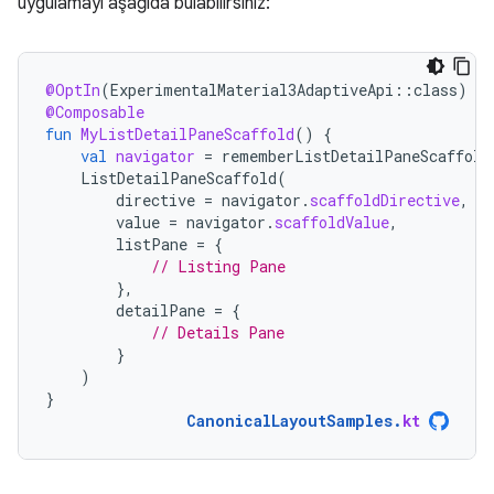
uygulamayı aşağıda bulabilirsiniz:
@OptIn
(
ExperimentalMaterial3AdaptiveApi
::
class
)
@Composable
fun
MyListDetailPaneScaffold
()
{
val
navigator
=
rememberListDetailPaneScaffold
ListDetailPaneScaffold
(
directive
=
navigator
.
scaffoldDirective
,
value
=
navigator
.
scaffoldValue
,
listPane
=
{
// Listing Pane
},
detailPane
=
{
// Details Pane
}
)
}
CanonicalLayoutSamples
.
kt