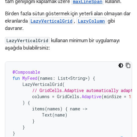
tam genişliğini kaplamak üzere
maxLineSpan
kullanın.
Birden fazla sütun göstermek için yeterli alan olmayan dar
ekranlarda
LazyVerticalGrid
,
LazyColumn
gibi
davranır.
LazyVerticalGrid
kullanan minimum bir uygulamayı
aşağıda bulabilirsiniz:
@Composable
fun
MyFeed
(
names
:
List<String>
)
{
LazyVerticalGrid
(
// GridCells.Adaptive automatically adapts
columns
=
GridCells
.
Adaptive
(
minSize
=
180
)
{
items
(
names
)
{
name
-
Text
(
name
)
}
}
}