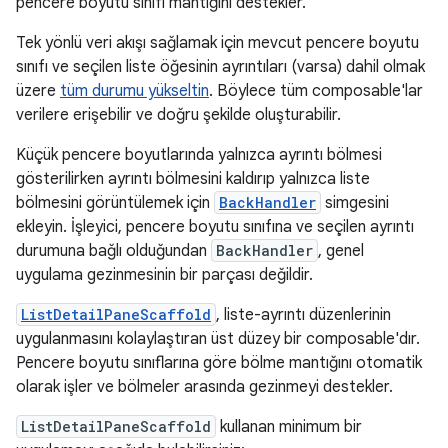
pencere boyutu sınıfı mantığını destekler.
Tek yönlü veri akışı sağlamak için mevcut pencere boyutu
sınıfı ve seçilen liste öğesinin ayrıntıları (varsa) dahil olmak
üzere
tüm durumu yükseltin
. Böylece tüm composable'lar
verilere erişebilir ve doğru şekilde oluşturabilir.
Küçük pencere boyutlarında yalnızca ayrıntı bölmesi
gösterilirken ayrıntı bölmesini kaldırıp yalnızca liste
bölmesini görüntülemek için
BackHandler
simgesini
ekleyin. İşleyici, pencere boyutu sınıfına ve seçilen ayrıntı
durumuna bağlı olduğundan
BackHandler
, genel
uygulama gezinmesinin bir parçası değildir.
ListDetailPaneScaffold
, liste-ayrıntı düzenlerinin
uygulanmasını kolaylaştıran üst düzey bir composable'dır.
Pencere boyutu sınıflarına göre bölme mantığını otomatik
olarak işler ve bölmeler arasında gezinmeyi destekler.
ListDetailPaneScaffold
kullanan minimum bir