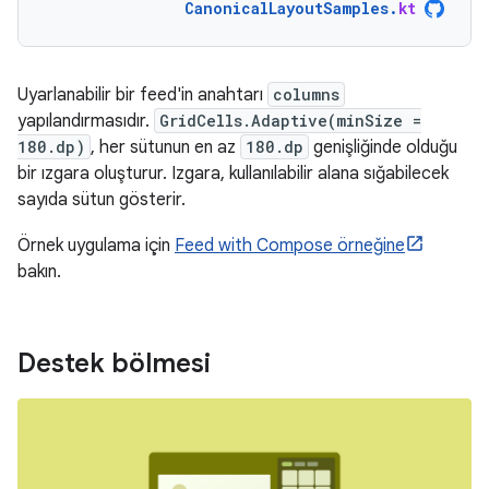
CanonicalLayoutSamples
.
kt
Uyarlanabilir bir feed'in anahtarı
columns
yapılandırmasıdır.
GridCells.Adaptive(minSize =
180.dp)
, her sütunun en az
180.dp
genişliğinde olduğu
bir ızgara oluşturur. Izgara, kullanılabilir alana sığabilecek
sayıda sütun gösterir.
Örnek uygulama için
Feed with Compose örneğine
bakın.
Destek bölmesi