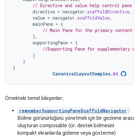
// Directive and value help control pane v
directive
=
navigator
.
scaffoldDirective
,
value
=
navigator
.
scaffoldValue
,
mainPane
=
{
// Main Pane for the primary content
},
supportingPane
=
{
//Supporting Pane for supplementary co
}
)
}
CanonicalLayoutSamples
.
kt
Örnekteki temel bileşenler:
rememberSupportingPaneScaffoldNavigator
:
Bölme görünürlüğünü yönetmek için bir gezinme aracı
oluşturan composable (ör. destek bölmesini
kompakt ekranlarda gizleme veya gösterme)