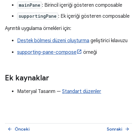
mainPane
: Birincil içeriği gösteren composable
supportingPane
: Ek içeriği gösteren composable
Ayrıntılı uygulama örnekleri için:
Destek bölmesi düzeni oluşturma
geliştirici kılavuzu
supporting-pane-compose
örneği
Ek kaynaklar
Materyal Tasarım —
Standart düzenler
Önceki
Sonraki
arrow_back
arrow_forward