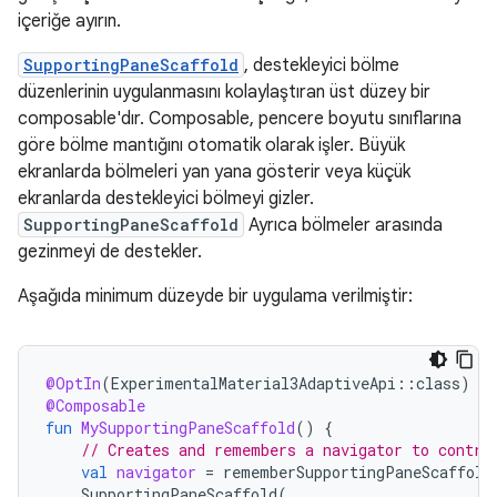
içeriğe ayırın.
SupportingPaneScaffold
, destekleyici bölme
düzenlerinin uygulanmasını kolaylaştıran üst düzey bir
composable'dır. Composable, pencere boyutu sınıflarına
göre bölme mantığını otomatik olarak işler. Büyük
ekranlarda bölmeleri yan yana gösterir veya küçük
ekranlarda destekleyici bölmeyi gizler.
SupportingPaneScaffold
Ayrıca bölmeler arasında
gezinmeyi de destekler.
Aşağıda minimum düzeyde bir uygulama verilmiştir:
@OptIn
(
ExperimentalMaterial3AdaptiveApi
::
class
)
@Composable
fun
MySupportingPaneScaffold
()
{
// Creates and remembers a navigator to contro
val
navigator
=
rememberSupportingPaneScaffold
SupportingPaneScaffold
(