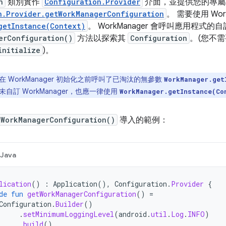
n
類別實作
Configuration.Provider
介面，並提供您的專屬
n.Provider.getWorkManagerConfiguration
。 需要使用 Wo
getInstance(Context)
。 WorkManager 會呼叫應用程式的自
erConfiguration()
方法以探索其
Configuration
。(您不
initialize
)。
 WorkManager 初始化之前呼叫了已淘汰的無參數
WorkManager.get
自訂 WorkManager，也應一律使用
WorkManager.getInstance(Co
tWorkManagerConfiguration()
導入的範例：
Java
lication
()
:
Application
(),
Configuration
.
Provider
{
de
fun
getWorkManagerConfiguration
()
=
Configuration
.
Builder
()
.
setMinimumLoggingLevel
(
android
.
util
.
Log
.
INFO
)
.
build
()