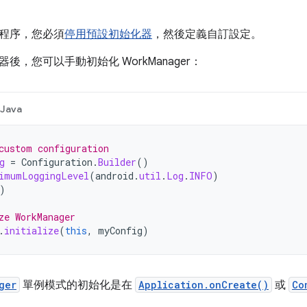
程序，您必須
停用預設初始化器
，然後定義自訂設定。
後，您可以手動初始化 WorkManager：
Java
custom configuration
g
=
Configuration
.
Builder
()
imumLoggingLevel
(
android
.
util
.
Log
.
INFO
)
)
ze WorkManager
.
initialize
(
this
,
myConfig
)
ger
單例模式的初始化是在
Application.onCreate()
或
Co