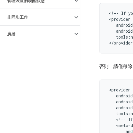
管理裝置的喚醒狀態
<!--
If
yo
非同步工作
廣播
否則，請僅移
<!--
If