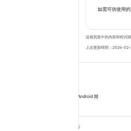
如需可供使用的
這個頁面中的內容和程式
上次更新時間：2026-02-
WeChat
在 WeChat 上追蹤 Android 開
發人員
深入瞭解 ANDROID
探索