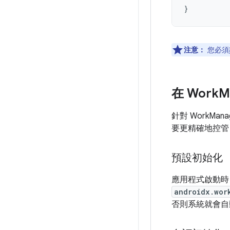
}
注意：
您必須
在 Work
M
針對 WorkMa
要更精確地控管 W
預設初始化
應用程式啟動時，W
androidx.wor
否則系統就會自