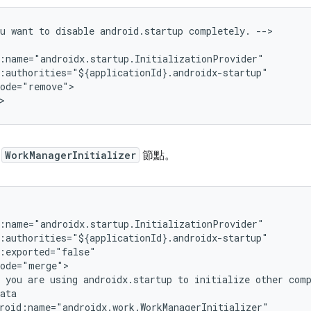
u
want
to
disable
android.startup
completely.
除
WorkManagerInitializer
節點。
you
are
using
androidx.startup
to
initialize
other
com