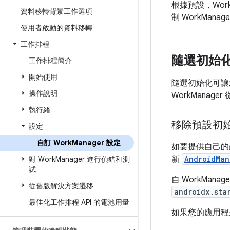
根據預設，Wo
資料移轉背景工作選項
制 WorkMan
使用者啟動的資料移轉
工作排程
隨選初始
工作排程簡介
開始使用
隨選初始化可讓您
操作說明
WorkMana
執行緒
移除預設初
設定
自訂 Work
Manager 設定
如要提供自己的
新
AndroidMan
對 Work
Manager 進行偵錯和測
試
自 WorkManag
從舊版解決方案遷移
androidx.sta
最佳化工作排程 API 的電池用量
如果您的應用程式